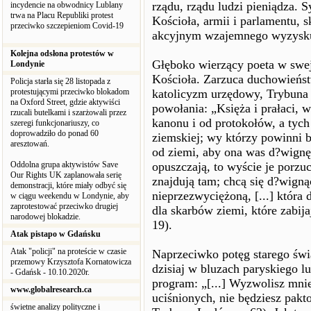
rządu, rządu ludzi pieniądza. S
incydencie na obwodnicy Lublany
trwa na Placu Republiki protest
Kościoła, armii i parlamentu, 
przeciwko szczepieniom Covid-19
akcyjnym wzajemnego wyzysku
Kolejna odsłona protestów w
Głęboko wierzący poeta w swej
Londynie
Kościoła. Zarzuca duchowieńst
Policja starła się 28 listopada z
protestującymi przeciwko blokadom
katolicyzm urzędowy, Trybuna 
na Oxford Street, gdzie aktywiści
powołania: „Księża i prałaci, w
rzucali butelkami i szarżowali przez
kanonu i od protokołów, a tych
szeregi funkcjonariuszy, co
doprowadziło do ponad 60
ziemskiej; wy którzy powinni 
aresztowań.
od ziemi, aby ona was d?wignę
Oddolna grupa aktywistów Save
opuszczają, to wyście je porzuc
Our Rights UK zaplanowała serię
znajdują tam; chcą się d?wignąć
demonstracji, które miały odbyć się
nieprzezwyciężoną, [...] która d
w ciągu weekendu w Londynie, aby
zaprotestować przeciwko drugiej
dla skarbów ziemi, które zabij
narodowej blokadzie.
19).
Atak pistapo w Gdańsku
Atak "policji" na proteście w czasie
Naprzeciwko potęg starego świ
przemowy Krzysztofa Kornatowicza
dzisiaj w bluzach paryskiego l
- Gdańsk - 10.10.2020r.
program: „[...] Wyzwolisz mni
www.globalresearch.ca
uciśnionych, nie będziesz pakto
świetne analizy polityczne i