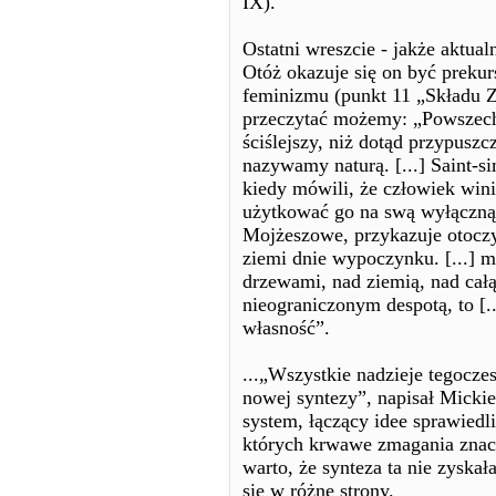
IX).
Ostatni wreszcie - jakże aktua
Otóż okazuje się on być prekur
feminizmu (punkt 11 „Składu 
przeczytać możemy: „Powszechn
ściślejszy, niż dotąd przypusz
nazywamy naturą. [...] Saint-si
kiedy mówili, że człowiek wini
użytkować go na swą wyłączną 
Mojżeszowe, przykazuje otoczyć
ziemi dnie wypoczynku. [...] m
drzewami, nad ziemią, nad całą 
nieograniczonym despotą, to [.
własność”.
...„Wszystkie nadzieje tegoczes
nowej syntezy”, napisał Mickie
system, łączący idee sprawiedli
których krwawe zmagania znacz
warto, że synteza ta nie zyskał
się w różne strony.