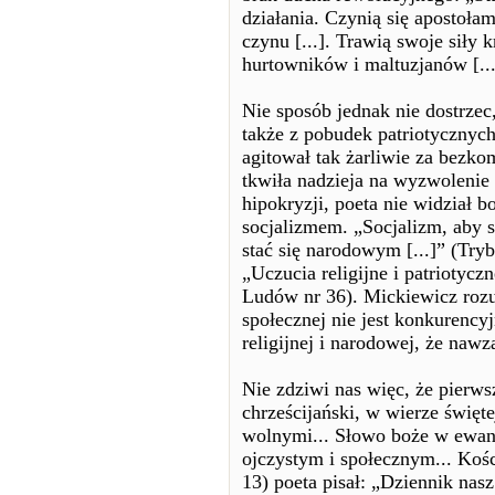
działania. Czynią się apostoła
czynu [...]. Trawią swoje sił
hurtowników i maltuzjanów [..
Nie sposób jednak nie dostrzec
także z pobudek patriotycznych
agitował tak żarliwie za bezk
tkwiła nadzieja na wyzwolenie
hipokryzji, poeta nie widział
socjalizmem. „Socjalizm, aby s
stać się narodowym [...]” (Try
„Uczucia religijne i patriotyc
Ludów nr 36). Mickiewicz rozum
społecznej nie jest konkurency
religijnej i narodowej, że naw
Nie zdziwi nas więc, że pierw
chrześcijański, w wierze święt
wolnymi... Słowo boże w ewan
ojczystym i społecznym... Kośc
13) poeta pisał: „Dziennik nasz