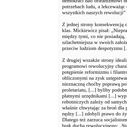
demokraci dali orleanizmowi b
potrzebach ludu, a lekceważąc 
wszystkich naszych rewolucji”
Z jednej strony konsekwencją 
klas. Mickiewicz pisał: „Niepra
między tymi, co nie posiadają, 
szlachetniejsza w swoich założe
przeciw ludziom despotyzmu [.
Z drugiej wszakże strony ide
programowi rewolucyjny charak
potępienie reformizmu i filantro
obliczonymi na zysk ustępstwam
nieznaczną choćby poprawą poł
proletariatu, [...] byliby podo
płatnymi urzędnikami [...] wypie
robotniczych zależy od samych 
właśnie chwytając za broń dla 
nędzy [...] zdobyli prawo do ż
Dlatego też zarzuca socjalisto
brak ducha rewolucyjnego: „St