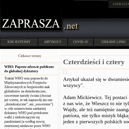
ZAPRASZ
KIM JESTEŚMY
ARTYKUŁY
COVID-19
CIEKAWE LINKI
Ciekawe strony
Czterdzieści i cztery
WHO: Poprzez zdrowie publiczne
do globalnej dyktatury
Traktat WHO oraz poprawki do
Artykuł ukazał się w dwumies
Międzynarodowych Przepisów
wszyscy".
Zdrowotnych to bezpośredni atak
globalistów na demokratyczne,
suwerenne narody świata (chociaż
Adam Mickiewicz. Tej postaci 
już wiemy, że tak naprawdę ani one
z nas wie, że Wieszcz to nie ty
„demokratyczne”, ani „suwerenne”)
w celu ustanowienia sanitarnej
Wajdy, ale też namiętnie zaang
dyktatury WHO pod pretekstem
patriota, nie tylko mistyk błąk
walki z niekończącymi się
jeden z pierwszych polskich soc
pandemiami (a według nowej,
zmienionej niedawno przez WHO