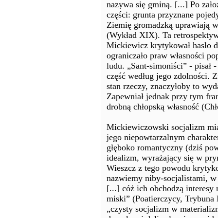
nazywa się gminą. [...] Po zało
części: grunta przyznane poje
Ziemię gromadzką uprawiają ws
(Wykład XIX). Ta retrospektyw
Mickiewicz krytykował hasło d
ograniczało praw własności pop
ludu. „Sant-simoniści” - pisał -
część według jego zdolności. Z
stan rzeczy, znaczyłoby to wyd
Zapewniał jednak przy tym fra
drobną chłopską własność (Chł
Mickiewiczowski socjalizm mia
jego niepowtarzalnym charakte
głęboko romantyczny (dziś pow
idealizm, wyrażający się w p
Wieszcz z tego powodu krytykow
nazwiemy niby-socjalistami, w 
[...] cóż ich obchodzą interesy
miski” (Poatierczycy, Trybuna 
„czysty socjalizm w materializm.