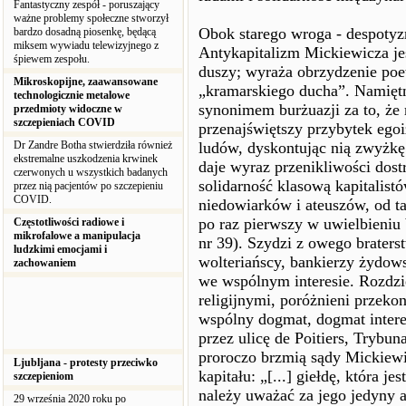
Fantastyczny zespół - poruszający
ważne problemy społeczne stworzył
Obok starego wroga - despotyz
bardzo dosadną piosenkę, będącą
miksem wywiadu telewizyjnego z
Antykapitalizm Mickiewicza je
śpiewem zespołu.
duszy; wyraża obrzydzenie po
Mikroskopijne, zaawansowane
„kramarskiego ducha”. Namiętn
technologicznie metalowe
synonimem burżuazji za to, że m
przedmioty widoczne w
szczepieniach COVID
przenajświętszy przybytek egoi
Dr Zandre Botha stwierdziła również
ludów, dyskontując nią zwyżkę
ekstremalne uszkodzenia krwinek
daje wyraz przenikliwości dos
czerwonych u wszystkich badanych
solidarność klasową kapitalistó
przez nią pacjentów po szczepieniu
COVID.
niedowiarków i ateuszów, od ta
po raz pierwszy w uwielbieni
Częstotliwości radiowe i
mikrofalowe a manipulacja
nr 39). Szydzi z owego brater
ludzkimi emocjami i
wolteriańscy, bankierzy żydow
zachowaniem
we wspólnym interesie. Rozdzi
religijnymi, poróżnieni przeko
wspólny dogmat, dogmat inter
przez ulicę de Poitiers, Trybu
proroczo brzmią sądy Mickiewi
Ljubljana - protesty przeciwko
kapitału: „[...] giełdę, która 
szczepieniom
należy uważać za jego jedyny a
29 września 2020 roku po