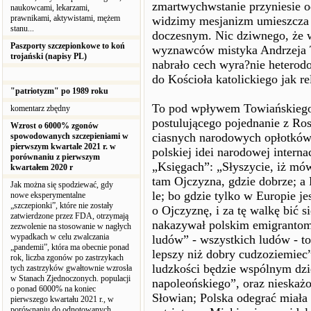
zmartwychwstanie przyniesie o
naukowcami, lekarzami,
prawnikami, aktywistami, mężem
widzimy mesjanizm umieszcza z
stanu...
doczesnym. Nic dziwnego, że w 
Paszporty szczepionkowe to koń
wyznawców mistyka Andrzeja T
trojański (napisy PL)
nabrało cech wyra?nie heterod
do Kościoła katolickiego jak re
"patriotyzm" po 1989 roku
To pod wpływem Towiańskiego 
komentarz zbędny
postulującego pojednanie z Ro
Wzrost o 6000% zgonów
ciasnych narodowych opłotków.
spowodowanych szczepieniami w
pierwszym kwartale 2021 r. w
polskiej idei narodowej intern
porównaniu z pierwszym
„Księgach”: „Słyszycie, iż mów
kwartałem 2020 r
tam Ojczyzna, gdzie dobrze; a
Jak można się spodziewać, gdy
le; bo gdzie tylko w Europie je
nowe eksperymentalne
„szczepionki”, które nie zostały
o Ojczyznę, i za tę walkę bić 
zatwierdzone przez FDA, otrzymają
nakazywał polskim emigrantom
zezwolenie na stosowanie w nagłych
wypadkach w celu zwalczania
ludów” - wszystkich ludów - to
„pandemii”, która ma obecnie ponad
lepszy niż dobry cudzoziemiec”
rok, liczba zgonów po zastrzykach
ludzkości będzie wspólnym dzi
tych zastrzyków gwałtownie wzrosła
w Stanach Zjednoczonych. populacji
napoleońskiego”, oraz nieskaż
o ponad 6000% na koniec
Słowian; Polska odegrać miała
pierwszego kwartału 2021 r., w
porównaniu do odnotowanych