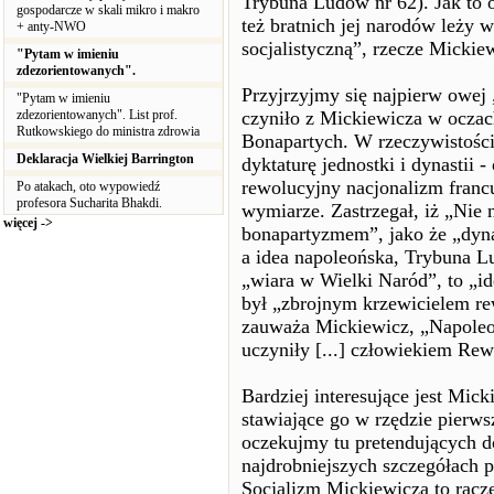
Trybuna Ludów nr 62). Jak to o
gospodarcze w skali mikro i makro
też bratnich jej narodów leży w
+ anty-NWO
socjalistyczną”, rzecze Micki
"Pytam w imieniu
zdezorientowanych".
Przyjrzyjmy się najpierw owej 
"Pytam w imieniu
zdezorientowanych". List prof.
czyniło z Mickiewicza w oczac
Rutkowskiego do ministra zdrowia
Bonapartych. W rzeczywistości
Deklaracja Wielkiej Barrington
dyktaturę jednostki i dynastii 
rewolucyjny nacjonalizm franc
Po atakach, oto wypowiedź
profesora Sucharita Bhakdi.
wymiarze. Zastrzegał, iż „Nie 
więcej ->
bonapartyzmem”, jako że „dyna
a idea napoleońska, Trybuna L
„wiara w Wielki Naród”, to „id
był „zbrojnym krzewicielem re
zauważa Mickiewicz, „Napoleon
uczyniły [...] człowiekiem Re
Bardziej interesujące jest Mic
stawiające go w rzędzie pierws
oczekujmy tu pretendujących d
najdrobniejszych szczegółach 
Socjalizm Mickiewicza to racze