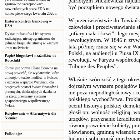
patriotyzm Mickiewicza najdal
zgonów po szczepionkach
być początkiem nowego świata, 
zatwierdzonych przez FDA na
koniec pierwszego kwartału 2020 r.
W przeciwieństwie do Towiańsk
Historia kontroli bankowej w
USA
człowieka i przeciwstawianie s
„ofiary ciała i krwi”. Jego m
Dyktatura banków i ich system
zadłużający, nie są ograniczone do
rewolucyjnym. W 1846 r. zryw
jednego kraju, ale istnieją w każdym
lata pó?niej rzuca się w wir 
kraju na świecie.
Polski, na audiencji u Piusa I
Papież błogosławi strażników de
rewolucji, w Paryżu współred
Rotschild
Tribune des Peuples”.
To nie jest pomysł Dana Browna na
nową powieść, ale wydarzenie, które
umknęło uwadze mediów w Polsce,
Właśnie twórczość z tego okres
a oznacza wsparcie Watykanu dla
dojrzałym wyrazem poglądów M
potężnych postaci świata finansów i
przemysłu, deklarujących działania
nie poza niepodległościowy i 
na rzecz przemiany systemu
polskiego wychod?stwa. Prokl
gospodarczego współczesnego
ocenił historyk polskiej demok
świata.
głosił on: wolność religijną, 
Kolędowanie w Alternatywie dla
urzędów, przyznanie Izraelito
Niemiec
równouprawnienie kobiety, pr
Słowianom, gminną własność zi
Folksdojcz
ludami i solidarność międzyna