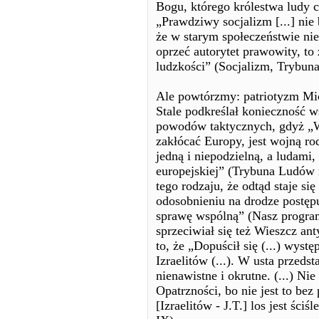
Bogu, którego królestwa ludy
„Prawdziwy socjalizm [...] nie
że w starym społeczeństwie nie
oprzeć autorytet prawowity, t
ludzkości” (Socjalizm, Trybun
Ale powtórzmy: patriotyzm Mic
Stale podkreślał konieczność 
powodów taktycznych, gdyż „Wo
zakłócać Europy, jest wojną ro
jedną i niepodzielną, a ludami
europejskiej” (Trybuna Ludów n
tego rodzaju, że odtąd staje si
odosobnieniu na drodze postęp
sprawę wspólną” (Nasz progra
sprzeciwiał się też Wieszcz an
to, że „Dopuścił się (...) wyst
Izraelitów (...). W usta przedst
nienawistne i okrutne. (...) N
Opatrzności, bo nie jest to bez
[Izraelitów - J.T.] los jest śc