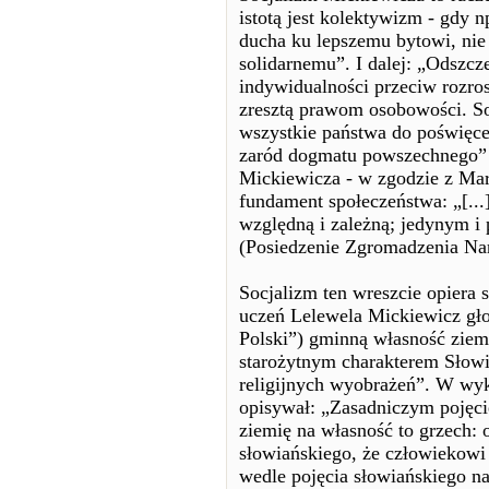
istotą jest kolektywizm - gdy n
ducha ku lepszemu bytowi, nie
solidarnemu”. I dalej: „Odszcz
indywidualności przeciw rozro
zresztą prawom osobowości. So
wszystkie państwa do poświęce
zaród dogmatu powszechnego” 
Mickiewicza - w zgodzie z Mar
fundament społeczeństwa: „[...]
względną i zależną; jedynym 
(Posiedzenie Zgromadzenia Na
Socjalizm ten wreszcie opiera s
uczeń Lelewela Mickiewicz głos
Polski”) gminną własność ziem
starożytnym charakterem Słowia
religijnych wyobrażeń”. W wyk
opisywał: „Zasadniczym pojęci
ziemię na własność to grzech:
słowiańskiego, że człowiekowi 
wedle pojęcia słowiańskiego nale