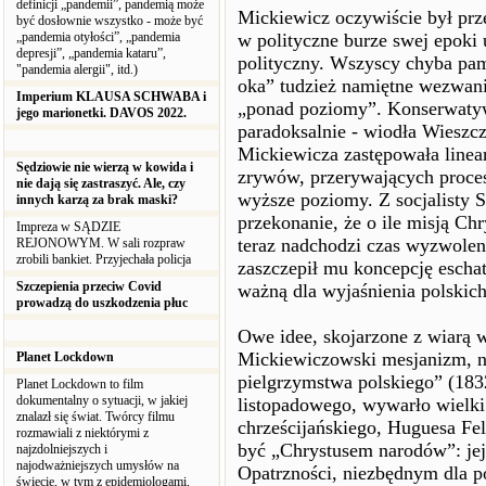
definicji „pandemii”, pandemią może
Mickiewicz oczywiście był pr
być dosłownie wszystko - może być
„pandemia otyłości”, „pandemia
w polityczne burze swej epoki
depresji”, „pandemia kataru”,
polityczny. Wszyscy chyba pam
"pandemia alergii", itd.)
oka” tudzież namiętne wezwani
Imperium KLAUSA SCHWABA i
„ponad poziomy”. Konserwatyw
jego marionetki. DAVOS 2022.
paradoksalnie - wiodła Wieszc
Mickiewicza zastępowała linea
Sędziowie nie wierzą w kowida i
zrywów, przerywających proces
nie dają się zastraszyć. Ale, czy
wyższe poziomy. Z socjalisty 
innych karzą za brak maski?
przekonanie, że o ile misją C
Impreza w SĄDZIE
teraz nadchodzi czas wyzwoleni
REJONOWYM. W sali rozpraw
zrobili bankiet. Przyjechała policja
zaszczepił mu koncepcję eschat
Szczepienia przeciw Covid
ważną dla wyjaśnienia polskich
prowadzą do uszkodzenia płuc
Owe idee, skojarzone z wiarą w
Mickiewiczowski mesjanizm, n
Planet Lockdown
pielgrzymstwa polskiego” (1832
Planet Lockdown to film
dokumentalny o sytuacji, w jakiej
listopadowego, wywarło wielki
znalazł się świat. Twórcy filmu
chrześcijańskiego, Huguesa Fe
rozmawiali z niektórymi z
być „Chrystusem narodów”: je
najzdolniejszych i
najodważniejszych umysłów na
Opatrzności, niezbędnym dla po
świecie, w tym z epidemiologami,