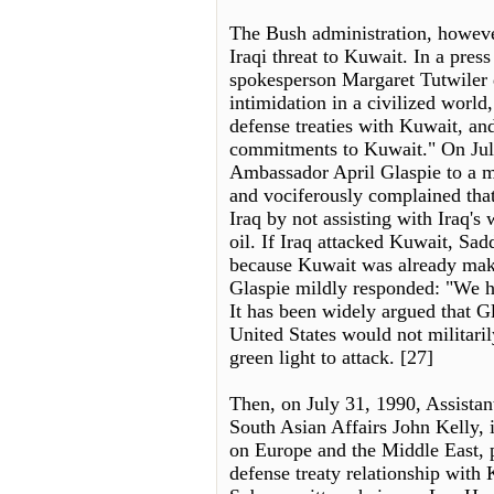
The Bush administration, howeve
Iraqi threat to Kuwait. In a pres
spokesperson Margaret Tutwiler 
intimidation in a civilized world
defense treaties with Kuwait, and
commitments to Kuwait." On Ju
Ambassador April Glaspie to a me
and vociferously complained tha
Iraq by not assisting with Iraq's 
oil. If Iraq attacked Kuwait, Sa
because Kuwait was already maki
Glaspie mildly responded: "We h
It has been widely argued that G
United States would not militari
green light to attack. [27]
Then, on July 31, 1990, Assistan
South Asian Affairs John Kelly,
on Europe and the Middle East, p
defense treaty relationship with 