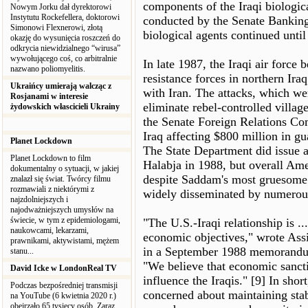
components of the Iraqi biologic
Nowym Jorku dał dyrektorowi
Instytutu Rockefellera, doktorowi
conducted by the Senate Banking
Simonowi Flexnerowi, złotą
biological agents continued until
okazję do wysunięcia roszczeń do
odkrycia niewidzialnego “wirusa”
wywołującego coś, co arbitralnie
In late 1987, the Iraqi air force
nazwano poliomyelitis.
resistance forces in northern Ira
Ukraińcy umierają walcząc z
with Iran. The attacks, which wer
Rosjanami w interesie
eliminate rebel-controlled villa
żydowskich włascicieli Ukrainy
the Senate Foreign Relations Com
Iraq affecting $800 million in gu
Planet Lockdown
The State Department did issue a
Planet Lockdown to film
Halabja in 1988, but overall Ame
dokumentalny o sytuacji, w jakiej
despite Saddam's most gruesome 
znalazł się świat. Twórcy filmu
rozmawiali z niektórymi z
widely disseminated by numerous
najzdolniejszych i
najodważniejszych umysłów na
świecie, w tym z epidemiologami,
"The U.S.-Iraqi relationship is ..
naukowcami, lekarzami,
economic objectives," wrote Ass
prawnikami, aktywistami, mężem
in a September 1988 memorandum
stanu...
"We believe that economic sancti
David Icke w LondonReal TV
influence the Iraqis." [9] In sho
Podczas bezpośredniej transmisji
concerned about maintaining stab
na YouTube (6 kwietnia 2020 r.)
obejrzało 65 tysięcy osób. Zaraz