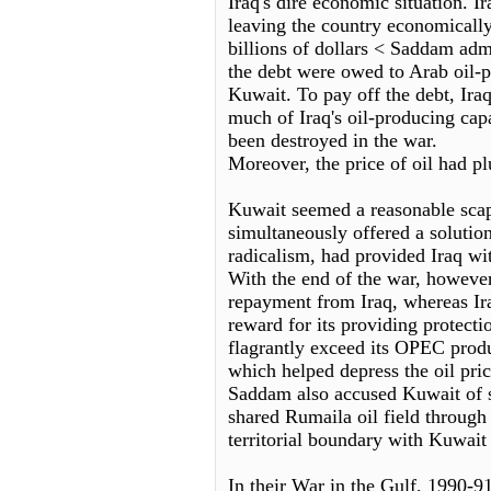
Iraq's dire economic situation. I
leaving the country economically
billions of dollars < Saddam admi
the debt were owed to Arab oil-
Kuwait. To pay off the debt, Iraq
much of Iraq's oil-producing capa
been destroyed in the war.
Moreover, the price of oil had p
Kuwait seemed a reasonable scape
simultaneously offered a solution
radicalism, had provided Iraq wi
With the end of the war, howeve
repayment from Iraq, whereas Ira
reward for its providing protect
flagrantly exceed its OPEC prod
which helped depress the oil pric
Saddam also accused Kuwait of si
shared Rumaila oil field through 
territorial boundary with Kuwait 
In their War in the Gulf, 1990-