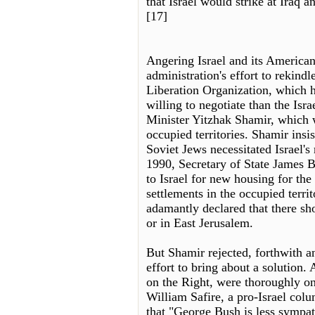
that Israel would strike at Iraq a
[17]
Angering Israel and its American
administration's effort to rekind
Liberation Organization, which 
willing to negotiate than the Is
Minister Yitzhak Shamir, which w
occupied territories. Shamir insi
Soviet Jews necessitated Israel'
1990, Secretary of State James B
to Israel for new housing for th
settlements in the occupied terr
adamantly declared that there sh
or in East Jerusalem.
But Shamir rejected, forthwith an
effort to bring about a solution.
on the Right, were thoroughly on 
William Safire, a pro-Israel co
that "George Bush is less sympath