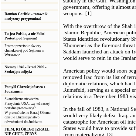
stability in the Gulf. Washingto
government, offering it almost an
weapons. [1]
Damian Garlicki - ratownik
medyczny przypomina!
With the overthrow of the Shah i
Islamic Republic, American poli
Tu jest Polska, a nie Polin!
States identified revolutionary S
Protest pod Sejmem!
Khomenei as the foremost threat 
Protest przeciwko świecy
chanukowej pod Sejmem w
Saddam launched an attack on Ir
Warszawie.
would serve to rein in the Iranian
Niemcy 1940 - Izrael 2009 -
American policy would soon begi
Szokujące zdjęcia
removed Iraq from its list of terr
diplomatic relations, which had 
Pomylił Chrześcijaństwo z
Rumsfeld, serving as a special e
Judaizmem
relations in a December 1983 visi
Skandaliczna niewiedza
Prezydenta USA, czy też raczej
perfidna prowokacja?
In the fall of 1983, a National S
W przemówieniu Baracj Obama
would very likely defeat Iraq, 
opisuje Chrześcijaństwo
catastrophe for American oil inte
odwołaniami do Judaizmu.
States would have to provide suffi
FILM, KTÓREGO IZRAEL
from materializing. [3]
NIE CHCE, ŻEBYŚ