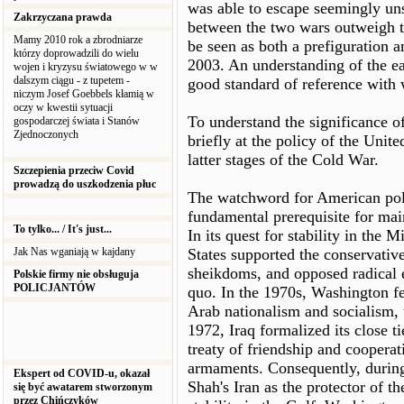
was able to escape seemingly unsc
Zakrzyczana prawda
between the two wars outweigh t
Mamy 2010 rok a zbrodniarze
be seen as both a prefiguration 
którzy doprowadzili do wielu
2003. An understanding of the ea
wojen i kryzysu światowego w w
dalszym ciągu - z tupetem -
good standard of reference with 
niczym Josef Goebbels kłamią w
oczy w kwestii sytuacji
To understand the significance of
gospodarczej świata i Stanów
Zjednoczonych
briefly at the policy of the Unit
latter stages of the Cold War.
Szczepienia przeciw Covid
prowadzą do uszkodzenia płuc
The watchword for American poli
fundamental prerequisite for main
To tylko... / It's just...
In its quest for stability in the
Jak Nas wganiają w kajdany
States supported the conservativ
sheikdoms, and opposed radical el
Polskie firmy nie obsługuja
POLICJANTÓW
quo. In the 1970s, Washington fe
Arab nationalism and socialism, t
1972, Iraq formalized its close t
treaty of friendship and coopera
armaments. Consequently, during
Ekspert od COVID-u, okazał
Shah's Iran as the protector of 
się być awatarem stworzonym
przez Chińczyków