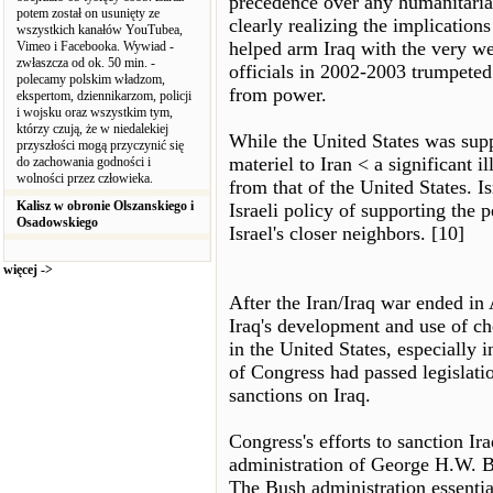
precedence over any humanitarian 
potem został on usunięty ze
clearly realizing the implication
wszystkich kanałów YouTubea,
helped arm Iraq with the very we
Vimeo i Facebooka. Wywiad -
zwłaszcza od ok. 50 min. -
officials in 2002-2003 trumpeted
polecamy polskim władzom,
from power.
ekspertom, dziennikarzom, policji
i wojsku oraz wszystkim tym,
którzy czują, że w niedalekiej
While the United States was supp
przyszłości mogą przyczynić się
materiel to Iran < a significant i
do zachowania godności i
wolności przez człowieka.
from that of the United States. Is
Kalisz w obronie Olszanskiego i
Israeli policy of supporting the 
Osadowskiego
Israel's closer neighbors. [10]
więcej ->
After the Iran/Iraq war ended in
Iraq's development and use of c
in the United States, especiall
of Congress had passed legislati
sanctions on Iraq.
Congress's efforts to sanction I
administration of George H.W. B
The Bush administration essentia