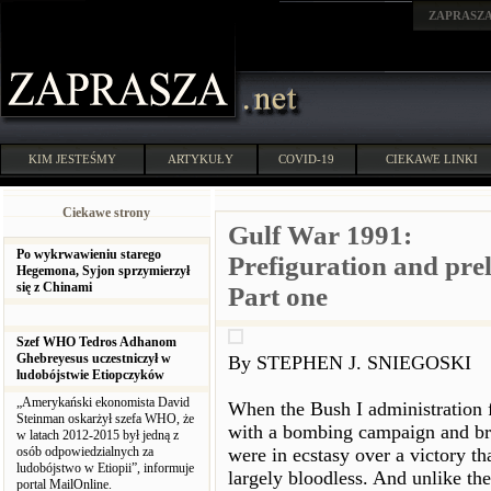
ZAPRASZ
KIM JESTEŚMY
ARTYKUŁY
COVID-19
CIEKAWE LINKI
Ciekawe strony
Gulf War 1991:
Po wykrwawieniu starego
Prefiguration and prel
Hegemona, Syjon sprzymierzył
się z Chinami
Part one
Szef WHO Tedros Adhanom
Ghebreyesus uczestniczył w
By STEPHEN J. SNIEGOSKI
ludobójstwie Etiopczyków
„Amerykański ekonomista David
When the Bush I administration f
Steinman oskarżył szefa WHO, że
with a bombing campaign and bri
w latach 2012-2015 był jedną z
osób odpowiedzialnych za
were in ecstasy over a victory th
ludobójstwo w Etiopii”, informuje
largely bloodless. And unlike the
portal MailOnline.