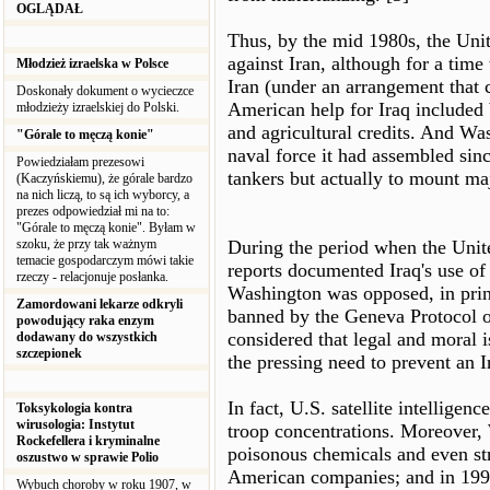
OGLĄDAŁ
Thus, by the mid 1980s, the Unit
against Iran, although for a time
Młodzież izraelska w Polsce
Iran (under an arrangement that c
Doskonały dokument o wycieczce
American help for Iraq included b
młodzieży izraelskiej do Polski.
and agricultural credits. And Wa
"Górale to męczą konie"
naval force it had assembled sinc
Powiedziałam prezesowi
tankers but actually to mount maj
(Kaczyńskiemu), że górale bardzo
na nich liczą, to są ich wyborcy, a
prezes odpowiedział mi na to:
"Górale to męczą konie". Byłam w
szoku, że przy tak ważnym
During the period when the Unit
temacie gospodarczym mówi takie
reports documented Iraq's use of
rzeczy - relacjonuje posłanka.
Washington was opposed, in prin
Zamordowani lekarze odkryli
banned by the Geneva Protocol o
powodujący raka enzym
considered that legal and moral
dodawany do wszystkich
szczepionek
the pressing need to prevent an I
In fact, U.S. satellite intelligenc
Toksykologia kontra
wirusologia: Instytut
troop concentrations. Moreover,
Rockefellera i kryminalne
poisonous chemicals and even st
oszustwo w sprawie Polio
American companies; and in 1994
Wybuch choroby w roku 1907, w