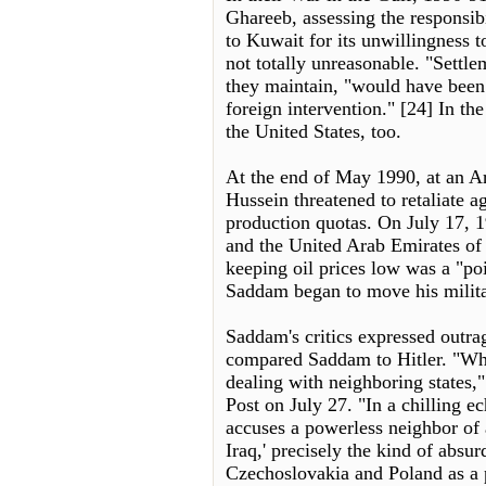
Ghareeb, assessing the responsibi
to Kuwait for its unwillingness 
not totally unreasonable. "Settle
they maintain, "would have been
foreign intervention." [24] In th
the United States, too.
At the end of May 1990, at an 
Hussein threatened to retaliate a
production quotas. On July 17, 
and the United Arab Emirates of 
keeping oil prices low was a "poi
Saddam began to move his milita
Saddam's critics expressed outr
compared Saddam to Hitler. "Wha
dealing with neighboring states
Post on July 27. "In a chilling ec
accuses a powerless neighbor of a
Iraq,' precisely the kind of absu
Czechoslovakia and Poland as a 