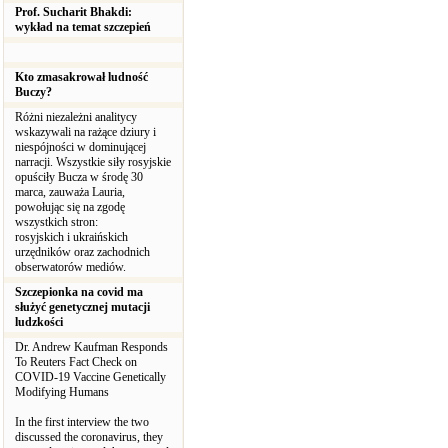
Prof. Sucharit Bhakdi:
wykład na temat szczepień
Kto zmasakrował ludność
Buczy?
Różni niezależni analitycy
wskazywali na rażące dziury i
niespójności w dominującej
narracji. Wszystkie siły rosyjskie
opuściły Bucza w środę 30
marca, zauważa Lauria,
powołując się na zgodę
wszystkich stron:
rosyjskich i ukraińskich
urzędników oraz zachodnich
obserwatorów mediów.
Szczepionka na covid ma
służyć genetycznej mutacji
ludzkości
Dr. Andrew Kaufman Responds
To Reuters Fact Check on
COVID-19 Vaccine Genetically
Modifying Humans
In the first interview the two
discussed the coronavirus, they