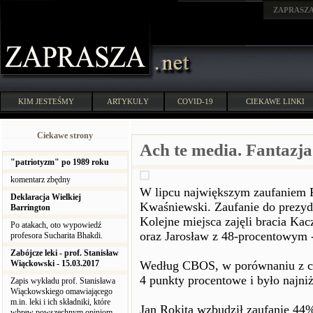
ZAPRASZ
KIM JESTEŚMY
ARTYKUŁY
COVID-19
CIEKAWE LINKI
Ciekawe strony
Ach te media. Fantazja 
"patriotyzm" po 1989 roku
komentarz zbędny
W lipcu największym zaufaniem P
Deklaracja Wielkiej
Kwaśniewski. Zaufanie do prezy
Barrington
Kolejne miejsca zajęli bracia K
Po atakach, oto wypowiedź
oraz Jarosław z 48-procentowym
profesora Sucharita Bhakdi.
Zabójcze leki - prof. Stanisław
Wiąckowski - 15.03.2017
Według CBOS, w porównaniu z cz
4 punkty procentowe i było najni
Zapis wykładu prof. Stanisława
Wiąckowskiego omawiającego
m.in. leki i ich składniki, które
Jan Rokita wzbudził zaufanie 44
wbrew powszechnym opiniom