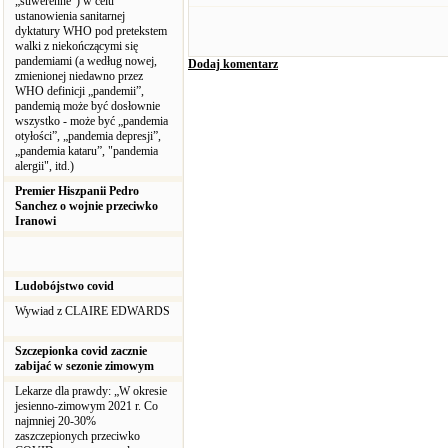
„suwerenne”) w celu
ustanowienia sanitarnej
dyktatury WHO pod pretekstem
walki z niekończącymi się
pandemiami (a według nowej,
Dodaj komentarz
zmienionej niedawno przez
WHO definicji „pandemii”,
pandemią może być dosłownie
wszystko - może być „pandemia
otyłości”, „pandemia depresji”,
„pandemia kataru”, "pandemia
alergii", itd.)
Premier Hiszpanii Pedro
Sanchez o wojnie przeciwko
Iranowi
Ludobójstwo covid
Wywiad z CLAIRE EDWARDS
Szczepionka covid zacznie
zabijać w sezonie zimowym
Lekarze dla prawdy: „W okresie
jesienno-zimowym 2021 r. Co
najmniej 20-30%
zaszczepionych przeciwko