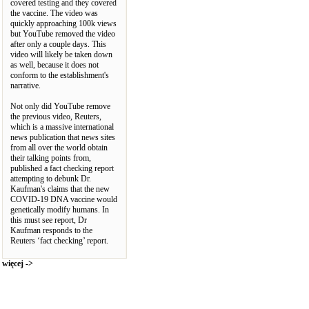
covered testing and they covered
the vaccine. The video was
quickly approaching 100k views
but YouTube removed the video
after only a couple days. This
video will likely be taken down
as well, because it does not
conform to the establishment's
narrative.
Not only did YouTube remove
the previous video, Reuters,
which is a massive international
news publication that news sites
from all over the world obtain
their talking points from,
published a fact checking report
attempting to debunk Dr.
Kaufman's claims that the new
COVID-19 DNA vaccine would
genetically modify humans. In
this must see report, Dr
Kaufman responds to the
Reuters ‘fact checking’ report.
więcej ->