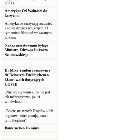
2021 r.
Ameryka: Od Wolności do
faszyzmu
Amerykanie zaczynają rozumieć
- co się dzieje z ich krajem. O
tym mówi film pod wskazanym
linkiem.
Nakaz aresztowania byłego
Ministra Zdrowia Łukasza
Szumowskiego
Dr Mike Yeadon rozmawia z
dr Reinerem Fuellmichem o
kłamstwach dotyczących
COVID
„Nie bój się wirusa. To nie jest
tak niebezpieczne, jak ci
wmówiono.
„Bójcie się swoich Rządów - lub
organów, które panują ponad
tymi Rządami”.
Bankructwo Ukrainy