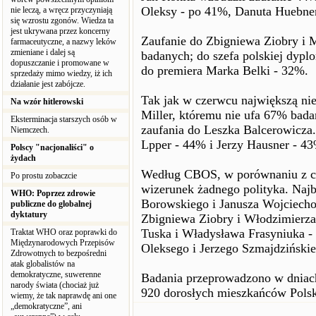
Oleksy - po 41%, Danuta Huebner
nie leczą, a wręcz przyczyniają
się wzrostu zgonów. Wiedza ta
jest ukrywana przez koncerny
Zaufanie do Zbigniewa Ziobry i
farmaceutyczne, a nazwy leków
zmieniane i dalej są
badanych; do szefa polskiej dyp
dopuszczanie i promowane w
do premiera Marka Belki - 32%.
sprzedaży mimo wiedzy, iż ich
działanie jest zabójcze.
Tak jak w czerwcu największą ni
Na wzór hitlerowski
Miller, któremu nie ufa 67% bad
Eksterminacja starszych osób w
zaufania do Leszka Balcerowicza
Niemczech.
Lpper - 44% i Jerzy Hausner - 4
Polscy "nacjonaliści" o
żydach
Według CBOS, w porównaniu z cz
Po prostu zobaczcie
wizerunek żadnego polityka. Najb
WHO: Poprzez zdrowie
Borowskiego i Janusza Wojciech
publiczne do globalnej
dyktatury
Zbigniewa Ziobry i Włodzimierz
Tuska i Władysława Frasyniuka - 
Traktat WHO oraz poprawki do
Międzynarodowych Przepisów
Oleksego i Jerzego Szmajdzińskie
Zdrowotnych to bezpośredni
atak globalistów na
demokratyczne, suwerenne
Badania przeprowadzono w dniach 
narody świata (chociaż już
920 dorosłych mieszkańców Polsk
wiemy, że tak naprawdę ani one
„demokratyczne”, ani