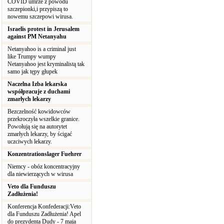
COVID umrze z powodu
szczepionki,i przypiszą to
nowemu szczepowi wirusa.
Israelis protest in Jerusalem
against PM Netanyahu
Netanyahoo is a criminal just
like Trumpy wumpy
Netanyahoo jest kryminalistą tak
samo jak tępy głupek
Naczelna Izba lekarska
współpracuje z duchami
zmarłych lekarzy
Bezczelność kowidowców
przekroczyła wszelkie granice.
Powołują się na autorytet
zmarłych lekarzy, by ścigać
uczciwych lekarzy.
Konzentrationslager Fuehrer
Niemcy - obóz koncentracyjny
dla niewierzących w wirusa
Veto dla Funduszu
Zadłużenia!
Konferencja Konfederacji:Veto
dla Funduszu Zadłużenia! Apel
do prezydenta Dudy - 7 maja