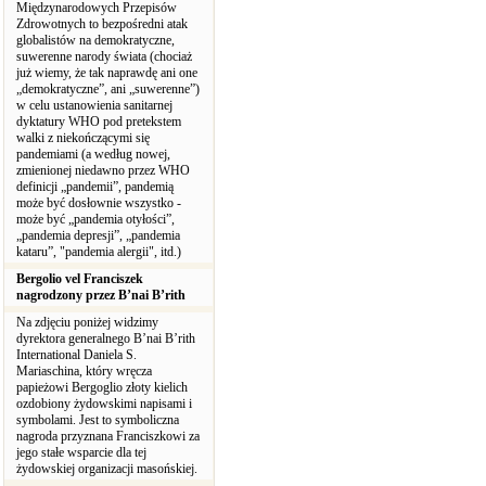
Międzynarodowych Przepisów
Zdrowotnych to bezpośredni atak
globalistów na demokratyczne,
suwerenne narody świata (chociaż
już wiemy, że tak naprawdę ani one
„demokratyczne”, ani „suwerenne”)
w celu ustanowienia sanitarnej
dyktatury WHO pod pretekstem
walki z niekończącymi się
pandemiami (a według nowej,
zmienionej niedawno przez WHO
definicji „pandemii”, pandemią
może być dosłownie wszystko -
może być „pandemia otyłości”,
„pandemia depresji”, „pandemia
kataru”, "pandemia alergii", itd.)
Bergolio vel Franciszek
nagrodzony przez B’nai B’rith
Na zdjęciu poniżej widzimy
dyrektora generalnego B’nai B’rith
International Daniela S.
Mariaschina, który wręcza
papieżowi Bergoglio złoty kielich
ozdobiony żydowskimi napisami i
symbolami. Jest to symboliczna
nagroda przyznana Franciszkowi za
jego stałe wsparcie dla tej
żydowskiej organizacji masońskiej.