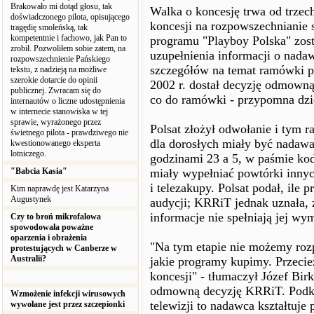
Brakowało mi dotąd głosu, tak
Walka o koncesję trwa od trzech
doświadczonego pilota, opisującego
koncesji na rozpowszechnianie
tragędię smoleńską, tak
kompetentnie i fachowo, jak Pan to
programu "Playboy Polska" zos
zrobił. Pozwoliłem sobie zatem, na
uzupełnienia informacji o nada
rozpowszechnienie Pańskiego
szczegółów na temat ramówki pro
tekstu, z nadzieją na możliwe
szerokie dotarcie do opinii
2002 r. dostał decyzję odmowną
publicznej. Zwracam się do
co do ramówki - przypomna dzi
internautów o liczne udostępnienia
w internecie stanowiska w tej
sprawie, wyrażonego przez
Polsat złożył odwołanie i tym r
świetnego pilota - prawdziwego nie
dla dorosłych miały być nadaw
kwestionowanego eksperta
lotniczego.
godzinami 23 a 5, w paśmie ko
"Babcia Kasia"
miały wypełniać powtórki innyc
i telezakupy. Polsat podał, ile
Kim naprawdę jest Katarzyna
Augustynek
audycji; KRRiT jednak uznała, 
informacje nie spełniają jej wy
Czy to broń mikrofalowa
spowodowała poważne
oparzenia i obrażenia
"Na tym etapie nie możemy roz
protestujących w Canberze w
Australii?
jakie programy kupimy. Przeci
koncesji" - tłumaczył Józef Bir
odmowną decyzję KRRiT. Podkreś
Wzmożenie infekcji wirusowych
telewizji to nadawca kształtuje
wywołane jest przez szczepionki