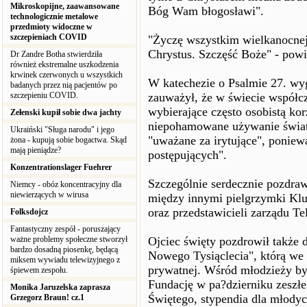
Mikroskopijne, zaawansowane
Bóg Wam błogosławi".
technologicznie metalowe
przedmioty widoczne w
szczepieniach COVID
"Życzę wszystkim wielkanocnej
Chrystus. Szczęść Boże" - powi
Dr Zandre Botha stwierdziła
również ekstremalne uszkodzenia
krwinek czerwonych u wszystkich
W katechezie o Psalmie 27. wy
badanych przez nią pacjentów po
szczepieniu COVID.
zauważył, że w świecie współcz
wybierające często osobistą ko
Zełenski kupił sobie dwa jachty
niepohamowane używanie świata
Ukraiński "Sługa narodu" i jego
"uważane za irytujące", poniew
żona - kupują sobie bogactwa. Skąd
mają pieniądze?
postępujących".
Konzentrationslager Fuehrer
Szczególnie serdecznie pozdraw
Niemcy - obóz koncentracyjny dla
niewierzących w wirusa
między innymi pielgrzymki Klu
oraz przedstawicieli zarządu Tel
Folksdojcz
Fantastyczny zespół - poruszający
ważne problemy społeczne stworzył
Ojciec święty pozdrowił także 
bardzo dosadną piosenkę, będącą
Nowego Tysiąclecia", którą we 
miksem wywiadu telewizyjnego z
prywatnej. Wśród młodzieży by
śpiewem zespołu.
Fundację w pa?dzierniku zeszł
Monika Jaruzelska zaprasza
Świętego, stypendia dla młodyc
Grzegorz Braun! cz.1