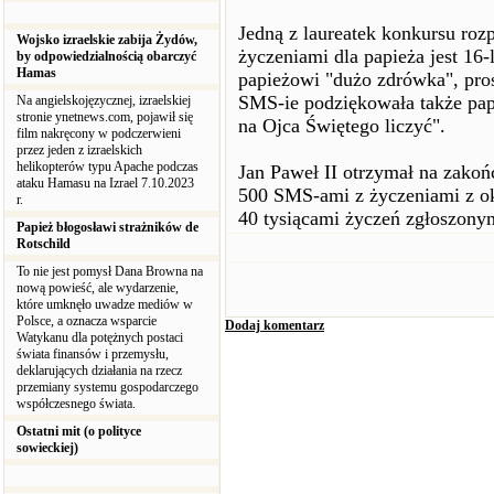
Jedną z laureatek konkursu r
Wojsko izraelskie zabija Żydów,
życzeniami dla papieża jest 16-
by odpowiedzialnością obarczyć
Hamas
papieżowi "dużo zdrówka", pros
SMS-ie podziękowała także papi
Na angielskojęzycznej, izraelskiej
stronie ynetnews.com, pojawił się
na Ojca Świętego liczyć".
film nakręcony w podczerwieni
przez jeden z izraelskich
helikopterów typu Apache podczas
Jan Paweł II otrzymał na zakońc
ataku Hamasu na Izrael 7.10.2023
500 SMS-ami z życzeniami z okaz
r.
40 tysiącami życzeń zgłoszony
Papież błogosławi strażników de
Rotschild
To nie jest pomysł Dana Browna na
nową powieść, ale wydarzenie,
które umknęło uwadze mediów w
Polsce, a oznacza wsparcie
Dodaj komentarz
Watykanu dla potężnych postaci
świata finansów i przemysłu,
deklarujących działania na rzecz
przemiany systemu gospodarczego
współczesnego świata.
Ostatni mit (o polityce
sowieckiej)