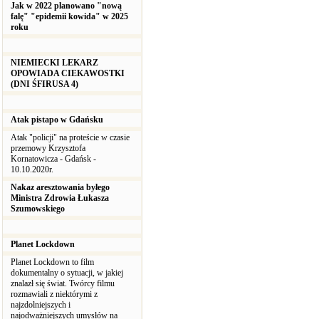
Jak w 2022 planowano "nową
falę" "epidemii kowida" w 2025
roku
NIEMIECKI LEKARZ
OPOWIADA CIEKAWOSTKI
(DNI ŚFIRUSA 4)
Atak pistapo w Gdańsku
Atak "policji" na proteście w czasie
przemowy Krzysztofa
Kornatowicza - Gdańsk -
10.10.2020r.
Nakaz aresztowania byłego
Ministra Zdrowia Łukasza
Szumowskiego
Planet Lockdown
Planet Lockdown to film
dokumentalny o sytuacji, w jakiej
znalazł się świat. Twórcy filmu
rozmawiali z niektórymi z
najzdolniejszych i
najodważniejszych umysłów na