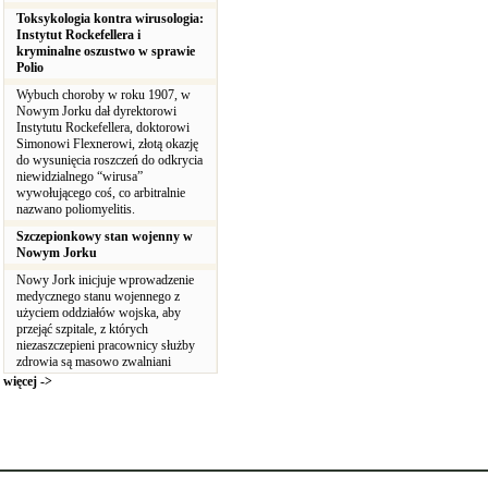
Toksykologia kontra wirusologia:
Instytut Rockefellera i
kryminalne oszustwo w sprawie
Polio
Wybuch choroby w roku 1907, w
Nowym Jorku dał dyrektorowi
Instytutu Rockefellera, doktorowi
Simonowi Flexnerowi, złotą okazję
do wysunięcia roszczeń do odkrycia
niewidzialnego “wirusa”
wywołującego coś, co arbitralnie
nazwano poliomyelitis.
Szczepionkowy stan wojenny w
Nowym Jorku
Nowy Jork inicjuje wprowadzenie
medycznego stanu wojennego z
użyciem oddziałów wojska, aby
przejąć szpitale, z których
niezaszczepieni pracownicy służby
zdrowia są masowo zwalniani
więcej ->