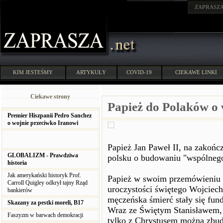
ZAPRASZ
KIM JESTEŚMY
ARTYKUŁY
COVID-19
CIEKAWE LINKI
Ciekawe strony
Papież do Polaków o
Premier Hiszpanii Pedro Sanchez
o wojnie przeciwko Iranowi
Papież Jan Paweł II, na zakońc
GLOBALIZM - Prawdziwa
polsku o budowaniu "wspólneg
historia
Jak amerykański historyk Prof.
Papież w swoim przemówieniu n
Carroll Quigley odkrył tajny Rząd
uroczystości świętego Wojciech
bankierów
męczeńska śmierć stały się fu
Skazany za pestki moreli, B17
Wraz ze Świętym Stanisławem, 
Faszyzm w barwach demokracji
tylko z Chrystusem można zbud