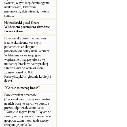
świecie, w tym z epidemiologami,
naukowcami, lekarzami,
prawnikami, aktywistami, mężem
stanu...
Holenderski poseł Geert
Wildersem przemilcza zbrodnie
Izraelczyków
Holenderski poseł Stephan van
Baarle skonfrontował się w
parlamencie ze skrajnie
prawicowym politykiem Geertem
Wildersem, oskarżając go o
wspieranie trwającej ofensywy
militarnej Izraela w palestyńskiej
Strefie Gazy, w wyniku której
zginęło ponad 63 000
Palestyńczyków, głównie kobiety i
dzieci.
"Górale to męczą konie"
Powiedziałam prezesowi
(Kaczyńskiemu), że górale bardzo
na nich liczą, to są ich wyborcy, a
prezes odpowiedział mi na to:
"Górale to męczą konie". Byłam w
szoku, że przy tak ważnym temacie
gospodarczym mówi takie rzeczy -
relacjonuje posłanka.