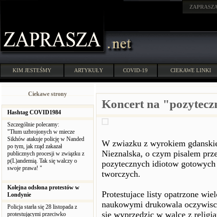
ZAPRASZ
KIM JESTEŚMY
ARTYKUŁY
COVID-19
CIEKAWE LINKI
Ciekawe strony
Koncert na "pozytecz
Hashtag COVID1984
Szczególnie polecamy:
"Tłum uzbrojonych w miecze
Sikhów atakuje policję w Nanded
W zwiazku z wyrokiem gdanskie
po tym, jak rząd zakazał
Nieznalska, o czym pisalem prz
publicznych procesji w związku z
p(L)andemią. Tak się walczy o
pozytecznych idiotow gotowych
swoje prawa! "
tworczych.
Kolejna odsłona protestów w
Protestujace listy opatrzone wi
Londynie
naukowymi drukowala oczywisci
Policja starła się 28 listopada z
sie wyprzedzic w walce z relig
protestującymi przeciwko