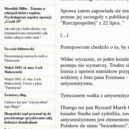
Meredith Miller - Trauma w
Sprawa zatem zapowiada sie sma
relacjach ludzi z rządem.
poznac jej szczegoly z publikacj
Psychologiczne aspekty operacji
„Covid-19”
"Rzeczpospolitej" z 22 lipca. "
Jak robi się z ludzi idiotów czy
zmanipulowane marionetki i jak
(...)
ludzie robią to sobie sami !
Postepowcom chodzilo o to, by n
Na wzór hitlerowski
Eksterminacja starszych osób w
Widac wyraznie, ze jeden ksiad
Niemczech.
postepu nie wystarczy. Trudno si
Wołyń 1943. sł. muz. Lech
ksieza z uporem maniakow przypo
Makowiecki
widzimy z listu pana Foxmana -
Wołyń 1943. sł. muz. Lech
antysemityzmu.
Makowiecki. Utwór z płyty
"Patriotyzm"
Tymczasem walka z antysemity
Światowy dług
Ciekawe kto jest "wierzycielem"
tego długu?
Dlatego tez pan Ryszard Marek G
ksiazke Studia nad zydofilia, za
Hiszpański rząd przyznał się do
powietrznego spryskiwania całej
antysemityzmem jest elementem
ludności chemikaliami
Polakow do stanu "bezradnosci".