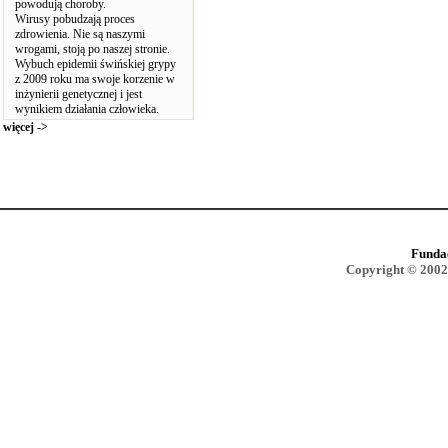
powodują choroby.
Wirusy pobudzają proces
zdrowienia. Nie są naszymi
wrogami, stoją po naszej stronie.
Wybuch epidemii świńskiej grypy
z 2009 roku ma swoje korzenie w
inżynierii genetycznej i jest
wynikiem działania człowieka.
więcej ->
Funda
Copyright © 2002