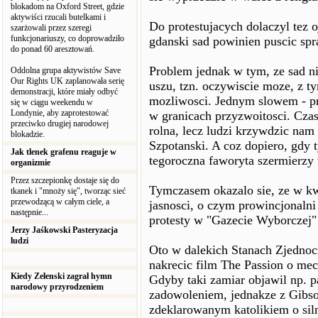
blokadom na Oxford Street, gdzie
aktywiści rzucali butelkami i
Do protestujacych dolaczyl tez o
szarżowali przez szeregi
funkcjonariuszy, co doprowadziło
gdanski sad powinien puscic sp
do ponad 60 aresztowań.
Problem jednak w tym, ze sad 
Oddolna grupa aktywistów Save
Our Rights UK zaplanowała serię
uszu, tzn. oczywiscie moze, z t
demonstracji, które miały odbyć
mozliwosci. Jednym slowem - pr
się w ciągu weekendu w
Londynie, aby zaprotestować
w granicach przyzwoitosci. Czas
przeciwko drugiej narodowej
rolna, lecz ludzi krzywdzic nam 
blokadzie.
Szpotanski. A coz dopiero, gdy 
Jak tlenek grafenu reaguje w
tegoroczna faworyta szermierzy
organizmie
Przez szczepionkę dostaje się do
Tymczasem okazalo sie, ze w kw
tkanek i "mnoży się", tworząc sieć
przewodzącą w całym ciele, a
jasnosci, o czym prowincjonalni
następnie...
protesty w "Gazecie Wyborczej" 
Jerzy Jaśkowski Pasteryzacja
ludzi
Oto w dalekich Stanach Zjednoc
nakrecic film The Passion o mec
Kiedy Zełenski zagrał hymn
Gdyby taki zamiar objawil np. 
narodowy przyrodzeniem
zadowoleniem, jednakze z Gibso
zdeklarowanym katolikiem o sil