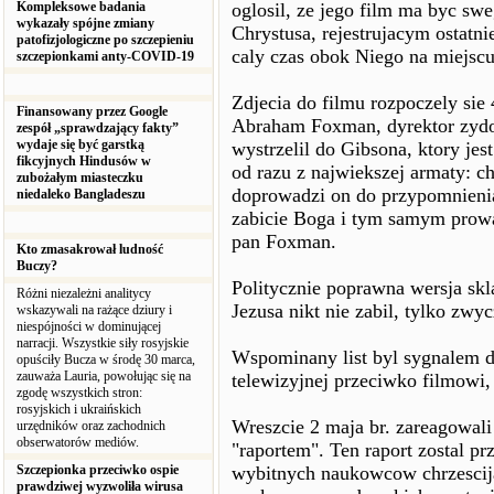
Kompleksowe badania
oglosil, ze jego film ma byc sw
wykazały spójne zmiany
Chrystusa, rejestrujacym ostatni
patofizjologiczne po szczepieniu
caly czas obok Niego na miejscu
szczepionkami anty-COVID-19
Zdjecia do filmu rozpoczely sie 
Finansowany przez Google
Abraham Foxman, dyrektor zydo
zespół „sprawdzający fakty”
wydaje się być garstką
wystrzelil do Gibsona, ktory jes
fikcyjnych Hindusów w
od razu z najwiekszej armaty: c
zubożałym miasteczku
doprowadzi on do przypomnienia
niedaleko Bangladeszu
zabicie Boga i tym samym prowa
pan Foxman.
Kto zmasakrował ludność
Buczy?
Politycznie poprawna wersja skl
Różni niezależni analitycy
Jezusa nikt nie zabil, tylko zwy
wskazywali na rażące dziury i
niespójności w dominującej
narracji. Wszystkie siły rosyjskie
Wspominany list byl sygnalem d
opuściły Bucza w środę 30 marca,
zauważa Lauria, powołując się na
telewizyjnej przeciwko filmowi, 
zgodę wszystkich stron:
rosyjskich i ukraińskich
Wreszcie 2 maja br. zareagowali
urzędników oraz zachodnich
obserwatorów mediów.
"raportem". Ten raport zostal pr
Szczepionka przeciwko ospie
wybitnych naukowcow chrzescij
prawdziwej wyzwoliła wirusa