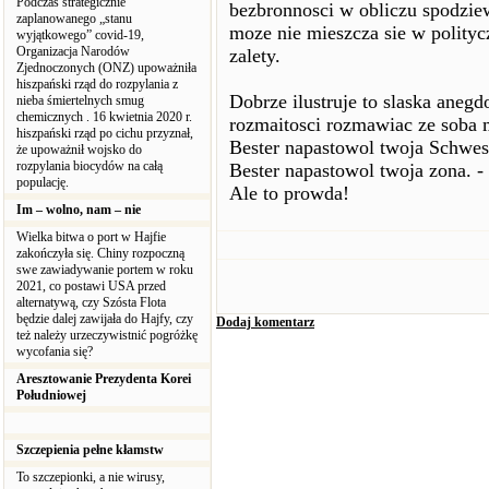
Podczas strategicznie
bezbronnosci w obliczu spodzie
zaplanowanego „stanu
moze nie mieszcza sie w polityc
wyjątkowego” covid-19,
Organizacja Narodów
zalety.
Zjednoczonych (ONZ) upoważniła
hiszpański rząd do rozpylania z
Dobrze ilustruje to slaska anegd
nieba śmiertelnych smug
chemicznych . 16 kwietnia 2020 r.
rozmaitosci rozmawiac ze soba 
hiszpański rząd po cichu przyznał,
Bester napastowol twoja Schwest
że upoważnił wojsko do
rozpylania biocydów na całą
Bester napastowol twoja zona. - 
populację.
Ale to prowda!
Im – wolno, nam – nie
Wielka bitwa o port w Hajfie
zakończyła się. Chiny rozpoczną
swe zawiadywanie portem w roku
2021, co postawi USA przed
alternatywą, czy Szósta Flota
będzie dalej zawijała do Hajfy, czy
Dodaj komentarz
też należy urzeczywistnić pogróżkę
wycofania się?
Aresztowanie Prezydenta Korei
Południowej
Szczepienia pełne kłamstw
To szczepionki, a nie wirusy,