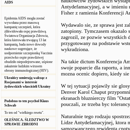
naukowcow zydowskich wystapil
AIDS
Antydefamacyjnej, a w imieniu 
Fisher z ramienia Konferencji 
Epidemia AIDS mogła zostać
wywołana przez masową
Wydawalo sie, ze sprawa jest zal
kampanię szczepień, która
zatopiony. Tymczasem okazalo si
zlikwidowała ospę prawdziwą.
Światowa Organizacja Zdrowia,
zagrozil, ze pozwie wszystkich 
która kierowała trwającą 13 lat
przygotowany na podstawie wstep
kampanią, bada nowe dowody
wykradziona.
naukowe sugerujące, że
uodpornienie szczepionką Vaccinia
przeciwko ospie prawdziwej
Na takie dictum Konferencja A
obudziło niepodejrzewane, uśpione
zakażenie ludzkim wirusem
swoje poparcie dla raportu, a in
obrony immunologicznej (HIV).
mozna ocenic dopiero, kiedy sie
Ukraińcy umierają walcząc z
Rosjanami w interesie
W tej sytuacji pojawily sie glo
żydowskich włascicieli Ukrainy
Denver Karol Chaput przypomnial
ekranach bluznierczy film "Osta
Podobno to ten psychol Klaus
pouczali, ze trzeba byc toleran
Schwab
To ten od "wielkiego resetu".
Naturalnie tego rodzaju spostrz
OLEŚNICA. ŚLEDZTWO W
Lidze Antydefamacyjnej, ktora 
SPRAWIE ZBRODNI
samozwanczego rewidenta cnoty 