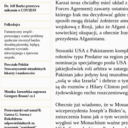
Karzai teraz chciałby mieć układ
Dr. Jeff Barke przerywa
Forces Agrement) zawarty ostatn
milczenie o COVID19
którego Irak ma decydować gdzie 
sposób mogą działać żołnierze am
Folksdojcz
wojskową z Rosji, jako że Afgani 
Fantastyczny zespół -
sowieckiej okupacji, a obecnie Ira
poruszający ważne problemy
prezydenta Afganistanu.
społeczne stworzył bardzo
dosadną piosenkę, będącą
miksem wywiadu
Stosunki USA z Pakistanem kompli
telewizyjnego z śpiewem
robotów typu Predator na region p
zespołu.
nominacja specjalnego posła USA d
Powstało Polskie
jakiejkolwiek roli arbitra w zatar
Stowarzyszenie niezależnych
lekarzy i naukowców
Pakistan jako jedyny kraj muzułma
„solą w oku Izraela” i dobrze o ty
są do rozmów z Hilary Clinton poli
Monika Jaruzelska zaprasza
żydowskiego ruchu roszczenioweg
Grzegorz Braun! cz.1
Obecnie już wiadomo, że w Mona
wiceprezydenta Joseph’a Biden’a,
Peruwianski sad uznal B.
Gatesa G. Sorosa i
zniszczenia Iranu jak o tym wcześ
Rokefelerow
wygłosi we Monachium ważne przem
odpowiedzialnych za
tworzenie "pandemii"