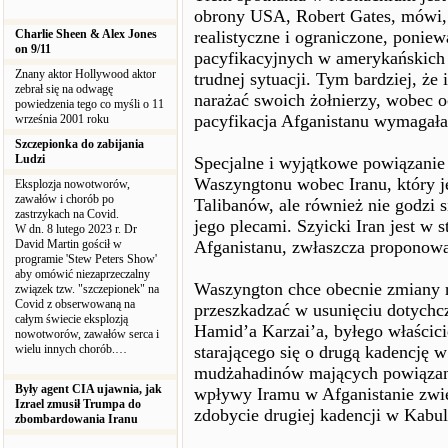
obrony USA, Robert Gates, mówi,
Charlie Sheen & Alex Jones
realistyczne i ograniczone, ponie
on 9/11
pacyfikacyjnych w amerykańskich 
Znany aktor Hollywood aktor
trudnej sytuacji. Tym bardziej, ż
zebrał się na odwagę
narażać swoich żołnierzy, wobec 
powiedzenia tego co myśli o 11
pacyfikacja Afganistanu wymagała
września 2001 roku
Szczepionka do zabijania
Ludzi
Specjalne i wyjątkowe powiązanie
Waszyngtonu wobec Iranu, który j
Eksplozja nowotworów,
zawałów i chorób po
Talibanów, ale również nie godzi 
zastrzykach na Covid.
jego plecami. Szyicki Iran jest w 
W dn. 8 lutego 2023 r. Dr
David Martin gościł w
Afganistanu, zwłaszcza proponowa
programie 'Stew Peters Show'
aby omówić niezaprzeczalny
Waszyngton chce obecnie zmiany r
związek tzw. "szczepionek" na
Covid z obserwowaną na
przeszkadzać w usunięciu dotych
całym świecie eksplozją
Hamid’a Karzai’a, byłego właścici
nowotworów, zawałów serca i
wielu innych chorób.…
starającego się o drugą kadencję 
mudżahadinów mających powiązani
Były agent CIA ujawnia, jak
wpływy Iramu w Afganistanie zwięk
Izrael zmusił Trumpa do
zdobycie drugiej kadencji w Kabul
zbombardowania Iranu