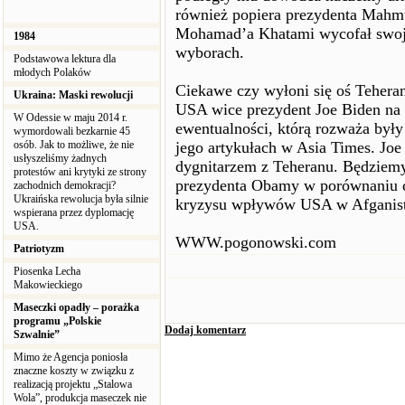
również popiera prezydenta Mahm
Mohamad’a Khatami wycofał swoją
1984
wyborach.
Podstawowa lektura dla
młodych Polaków
Ciekawe czy wyłoni się oś Teheran
Ukraina: Maski rewolucji
USA wice prezydent Joe Biden na 
W Odessie w maju 2014 r.
ewentualności, którą rozważa był
wymordowali bezkarnie 45
osób. Jak to możliwe, że nie
jego artykułach w Asia Times. Jo
usłyszeliśmy żadnych
dygnitarzem z Teheranu. Będziem
protestów ani krytyki ze strony
prezydenta Obamy w porównaniu d
zachodnich demokracji?
Ukraińska rewolucja była silnie
kryzysu wpływów USA w Afganist
wspierana przez dyplomację
USA.
WWW.pogonowski.com
Patriotyzm
Piosenka Lecha
Makowieckiego
Maseczki opadły – porażka
programu „Polskie
Dodaj komentarz
Szwalnie”
Mimo że Agencja poniosła
znaczne koszty w związku z
realizacją projektu „Stalowa
Wola”, produkcja maseczek nie