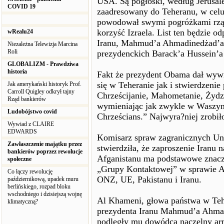
USA. Są pogłoski, według Jerusal
COVID 19
zaadresowany do Teheranu, w celu 
powodował swymi pogróżkami rząd
korzyść Izraela. List ten będzie o
wRealu24
Iranu, Mahmud’a Ahmadinedżad’a 
Niezależna Telewizja Marcina
Roli
prezydenckich Barack’a Hussein’a
GLOBALIZM - Prawdziwa
historia
Fakt że prezydent Obama dał wywi
się w Teheranie jak i stwierdzeni
Jak amerykański historyk Prof.
Carroll Quigley odkrył tajny
Chrześcijanie, Mahometanie, Żydzi
Rząd bankierów
wymieniając jak zwykle w Waszyng
Ludobójstwo covid
Chrześcians.” Najwyra?niej zrobił
Wywiad z CLAIRE
EDWARDS
Komisarz spraw zagranicznych Uni
Zawłaszczenie majątku przez
stwierdziła, że zaproszenie Iranu
bankierów poprzez rewolucje
Afganistanu ma podstawowe znacz
społeczne
„Grupy Kontaktowej” w sprawie Afg
Co łączy rewolucję
ONZ, UE, Pakistanu i Iranu.
październikową, upadek muru
berlińskiego, rozpad bloku
wschodniego i dzisiejszą wojnę
Al Khameni, głowa państwa w Tehr
klimatyczną?
prezydenta Iranu Mahmud’a Ahmad
podległy mu dowódca naczelny arm