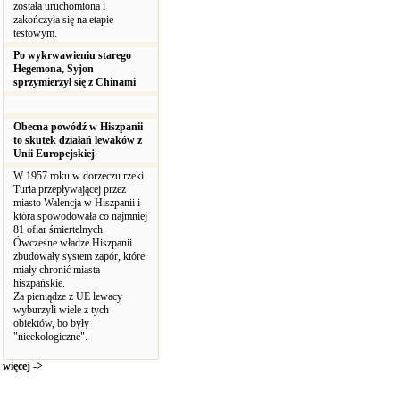
została uruchomiona i
zakończyła się na etapie
testowym.
Po wykrwawieniu starego
Hegemona, Syjon
sprzymierzył się z Chinami
Obecna powódź w Hiszpanii
to skutek działań lewaków z
Unii Europejskiej
W 1957 roku w dorzeczu rzeki
Turia przepływającej przez
miasto Walencja w Hiszpanii i
która spowodowała co najmniej
81 ofiar śmiertelnych.
Ówczesne władze Hiszpanii
zbudowały system zapór, które
miały chronić miasta
hiszpańskie.
Za pieniądze z UE lewacy
wyburzyli wiele z tych
obiektów, bo były
"nieekologiczne".
więcej ->