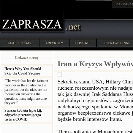
ZAPRASZ
KIM JESTEŚMY
ARTYKUŁY
COVID-19
CIEKAWE LINKI
Ciekawe strony
Iran a Kryzys Wpływó
Here's Why You Should
Skip the Covid Vaccine
“The world has bet the farm on
Sekretarz stanu USA, Hillary Clin
vaccines as the solution to the
ruchem roszczeniowym nie nadaje 
pandemic, but the trials are not
tak jak dawniej Irak Saddama Huss
focused on answering the
questions many might assume
radykalnych syjonistów „zagrożeni
they are.”
nadchodzącego spotkania w Monach
Starsza kobieta łapie kij,
organów bezpieczeństwa ciekawe je
odpycha przerażającego
będzie bronił interesów Iranu.
testera COVID
Tłem spotkania w Monachium jest 