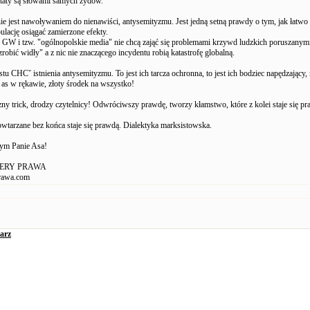
taty są słowami samych żydów.
nie jest nawoływaniem do nienawiści, antysemityzmu. Jest jedną setną prawdy o tym, jak łatw
ulację osiągać zamierzone efekty.
 GW i tzw. "ogólnopolskie media" nie chcą zająć się problemami krzywd ludzkich poruszanym
zrobić widły" a z nic nie znaczącego incydentu robią katastrofę globalną.
tu CHCˇ istnienia antysemityzmu. To jest ich tarcza ochronna, to jest ich bodziec napędzający,
 as w rękawie, złoty środek na wszystko!
ny trick, drodzy czytelnicy! Odwróciwszy prawdę, tworzy kłamstwo, które z kolei staje się p
tarzane bez końca staje się prawdą. Dialektyka marksistowska.
 tym Panie Asa!
AFERY PRAWA
rawa.com
arz