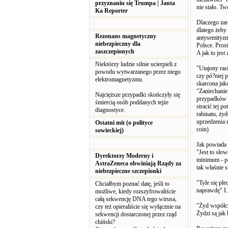
przyznaniu się Trumpa | Janta
nie stało. T
Ka Reporter
Dlaczego zar
dlatego żeby
Rezonans magnetyczny
antysemityzm
niebezpieczny dla
Polsce. Prost
zaszczepionych
A jak to jes
Niektórzy ludzie silnie ucierpieli z
"Utajony ras
powodu wytwarzanego przez niego
czy pó?niej 
elektromagnetyzmu.
skarcona jak
"Zaniechani
Najcięższe przypadki skończyły się
przypadków a
śmiercią osób poddanych tejże
stracić tej p
diagnostyce.
rabinatu, ży
uprzedzenia 
Ostatni mit (o polityce
coin)
sowieckiej)
Jak powiada 
"Jest to sło
Dyrektorzy Moderny i
minimum - po
AstraZeneca obwiniają Rządy za
tak właśnie
niebezpieczne szczepionki
"Tyle się ple
Chciałbym poznać datę, jeśli to
naprawdę" I.
możliwe, kiedy rozszyfrowaliście
całą sekwencję DNA tego wirusa,
"Żyd współcz
czy też opieraliście się wyłącznie na
Żydzi są jak 
sekwencji dostarczonej przez rząd
chiński?