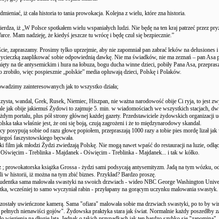
dmieniać, iż cała historia to tania prowokacja. Kolejna z wielu, które zna historia.
ierdza, iż „W Polsce spotkałem wielu wspaniałych ludzi. Nie będę na ten kraj patrzeć przez pry
arce. Mam nadzieję, że kiedyś jeszcze tu wrócę i będę czuł się bezpiecznie.”
cie, zapraszamy. Prosimy tylko uprzejmie, aby nie zapomniał pan zabrać leków na delusiones i
cieczką zaaplikować sobie odpowiednią dawkę. Nie ma świadków, nie ma zeznań – pan Asa p
nięty na tle antysemickim i hura na łobuza, bogu ducha winne dzieci, pobiły Pana Asa, przepra
to zrobiło, więc pospiesznie „polskie” media opluwają dzieci, Polskę i Polaków.
wadzimy zainteresowanych jak to wszystko działa;
faszysta, wandal, Grek, Rusek, Niemiec, Hiszpan, nie ważna narodowość obije Ci ryja, to jest z
ale jak obije jakiemuś Żydowi to zajmuje 5. min. w wiadomościach we wszystkich stacjach, dw
ym portalu, plus pół strony głównej każdej gazety. Przedstawiciele żydowskich organizacji uo
lska taka właśnie jest, że oni się boją, czują zagrożeni i że to międzynarodowy skandal.
ycy posypują sobie od razu głowę popiołem, przepraszają 1000 razy a tobie pies mordę lizał jak
akiegoś faszystowskiego bęcwała.
ki film jak młodzi Żydzi zwiedzają Polskę. Nie mogą nawet wpaść do restauracji na luzie, odłąc
 Oświęcim - Treblinka - Majdanek - Oświęcim - Treblinka - Majdanek... i tak w kółko.
z ; prowokatorska książka Grossa - żydzi sami podsycają antysemityzm. Jadą na tym wózku, 
i w historii, iż można na tym zbić biznes. Przykład? Bardzo proszę.
udentka sama malowała swastyki na swoich drzwiach - wideo NBC George Washington Univer
tka, wcześniej to samo wyczyniał rabin - przyłapany na gorącym uczynku malowania swastyk.
 zostały uwieńczone kamerą. Sama "ofiara" malowała sobie ma drzwiach swastyki, po to by wi
 pełnych nienawiści gojów". Żydowska praktyka stara jak świat. Normalnie każdy poszedłby za
o więzienia na długie lata. Jednak o takich przypadkach jak ten bardzo szybko się "zapomina", 