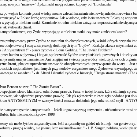
worząc nowych "nazistów" Żydzi nadal mogą odcinać kupony od "Holokaustu"
az po wojnie komunistyczni władcy mocno zalecali karmienie niemowląt mlekiem krowim z bu
 zmniejszyć w Polsce liczbę antysemitów. Jak wiadomo, cały świat uważa że Polacy są antysem
 wysysają z mlekiem matki. Karmienie krowim mlekiem zatrzyma rozprzestrzenianie się anty
e jak żydowski chałat.
t z antypolonizmem, czy Żydzi wysysają go z mlekiem matki, czy może z mlekiem kozim?
izm praktykowany przez Żydów w stosunku do obcoplemiennych, wśród których przyszło im ż
powoduje otwartą i oczywistą reakcję dotkniętych tym "Gojów". Reakcja takowa natychmiast zo
o ? Antysemityzm !" - pisarz żydowski Louis Golding, "The Jewish Problem"
e przez bardzo wpływową i bogatą społeczność Żydów amerykańskich, poważnych i obiektyw
ntysemityzmu jest znamienne. Ani religijni ani świeccy przywódcy wielu żydowskich organiza
otężnej broni, jaką jest uprzedzenie rasowe do obcoplemiennych i przywiązanie do wiary.... Jest 
dowskich nacjonalistów, jak i innych przywódców zorganizowanego Żydostwa, trzymającego z
rasowego w zanadrzu." - dr. Alfred Lilienthal żydowski historyk, "Druga strona monety" (The o
Ivor Benson w swej " The Zionist Factor" -
wo specjalne, słowo kłamstwo, odwrócona prawda. Fałsz w takiej formie, która eliminuje sprze
nieważ, jak najbardziej przypomina prawdę. Tak jak rękawiczka z lewej ręki podobna jest do te
 słowo ANTYSEMITYZM w rzeczywistości oznacza dokładnie jego odwrotność czyli - AN
cie o antysemityzmie i antysemitach... Jeżeli kogoż nazywają antysemita - niekoniecznie musi o
Bubis, lider niemieckich Żydów, 1998
esny nie może żyć bez antysemityzmu. Jeśli antysemityzm gdzieś nie istnieje - on go stworzy. 
kobiety - pragną władzy, nie jawnej, lecz zakamuflowanej." - I. B. Singer, noblista, wielki pis