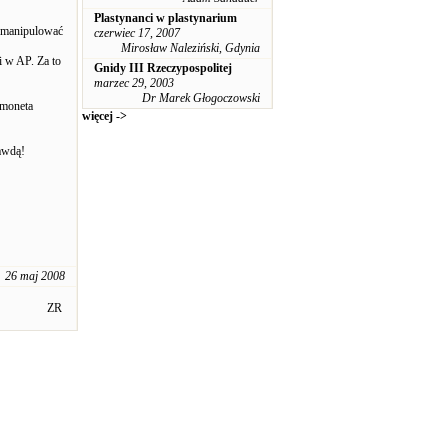
Plastynanci w plastynarium
o manipulować
czerwiec 17, 2007
Mirosław Naleziński, Gdynia
i w AP. Za to
Gnidy III Rzeczypospolitej
marzec 29, 2003
Dr Marek Głogoczowski
 moneta
więcej ->
rawdą!
26 maj 2008
ZR