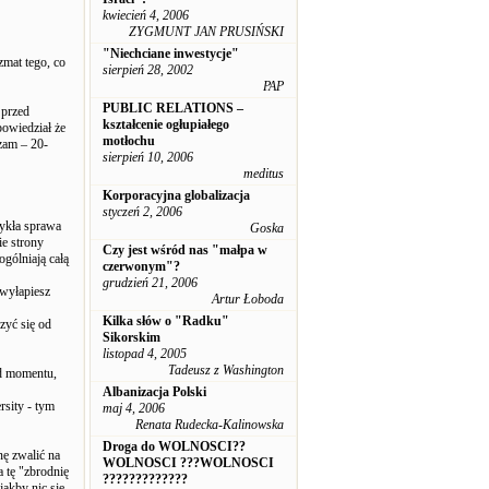
kwiecień 4, 2006
ZYGMUNT JAN PRUSIŃSKI
"Niechciane inwestycje"
zmat tego, co
sierpień 28, 2002
PAP
PUBLIC RELATIONS –
 przed
kształcenie ogłupiałego
owiedział że
motłochu
szam – 20-
sierpień 10, 2006
meditus
Korporacyjna globalizacja
styczeń 2, 2006
wykła sprawa
Goska
ie strony
Czy jest wśród nas "małpa w
gólniają całą
czerwonym"?
grudzień 21, 2006
 wyłapiesz
Artur Łoboda
Kilka słów o "Radku"
zyć się od
Sikorskim
listopad 4, 2005
Tadeusz z Washington
od momentu,
Albanizacja Polski
sity - tym
maj 4, 2006
Renata Rudecka-Kalinowska
Droga do WOLNOSCI??
nę zwalić na
WOLNOSCI ???WOLNOSCI
 tę "zbrodnię
?????????????
jakby nic się