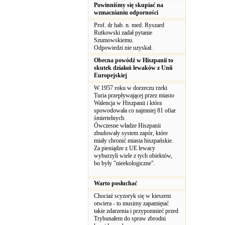
Powinniśmy się skupiać na
wzmacnianiu odporności
Prof. dr hab. n. med. Ryszard
Rutkowski zadał pytanie
Szumowskiemu.
Odpowiedzi nie uzyskał.
Obecna powódź w Hiszpanii to
skutek działań lewaków z Unii
Europejskiej
W 1957 roku w dorzeczu rzeki
Turia przepływającej przez miasto
Walencja w Hiszpanii i która
spowodowała co najmniej 81 ofiar
śmiertelnych.
Ówczesne władze Hiszpanii
zbudowały system zapór, które
miały chronić miasta hiszpańskie.
Za pieniądze z UE lewacy
wyburzyli wiele z tych obiektów,
bo były "nieekologiczne".
Warto posłuchać
Chociaż scyzoryk się w kieszeni
otwiera - to musimy zapamiętać
takie zdarzenia i przypomnieć przed
Trybunałem do spraw zbrodni