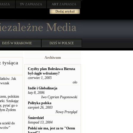
RASZA
TV
ZAPRASZA
ART
ZAPRASZA
Dodaj artykuł
DZIŚ W KRAKOWIE
DZIŚ W POLSCE
Archiwum
 tysiąca
Czyżby plan Bolesława Bieruta
był ciągle wdrażany?
czerwiec 1, 2005
latków. Jak
olo
– wszak
Indie i Globalizacja
luty 8, 2006
eczem, polskim
Iwo Cyprian Pogonowski
rki. Szukając
Polityka polska
y, pytać go o
sierpień 26, 2003
młodym Żydem
Nowy Przegląd
Śmierdziel
listopad 13, 2004
a uciekł do
rawców”
Polski nie ma, jest za to "Osten
Israel"!