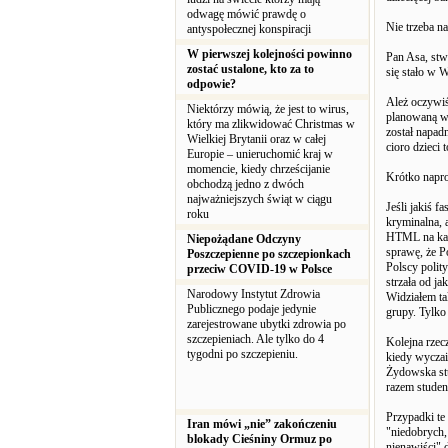
odwagę mówić prawdę o
Nie trzeba na
antyspołecznej konspiracji
W pierwszej kolejności powinno
Pan Asa, stw
zostać ustalone, kto za to
się stało w W
odpowie?
Ależ oczywiś
Niektórzy mówią, że jest to wirus,
planowaną wy
który ma zlikwidować Christmas w
został napad
Wielkiej Brytanii oraz w całej
cioro dzieci 
Europie – unieruchomić kraj w
momencie, kiedy chrześcijanie
Krótko napro
obchodzą jedno z dwóch
najważniejszych świąt w ciągu
Jeśli jakiś 
roku
kryminalna, 
HTML na każd
Niepożądane Odczyny
sprawę, że Po
Poszczepienne po szczepionkach
Polscy polit
przeciw COVID-19 w Polsce
strzała od j
Narodowy Instytut Zdrowia
Widziałem ta
Publicznego podaje jedynie
grupy. Tylko
zarejestrowane ubytki zdrowia po
szczepieniach. Ale tylko do 4
Kolejna rzec
tygodni po szczepieniu.
kiedy wyczail
Żydowska st
razem studen
Przypadki te
Iran mówi „nie” zakończeniu
"niedobrych,
blokady Cieśniny Ormuz po
nienawiści" d