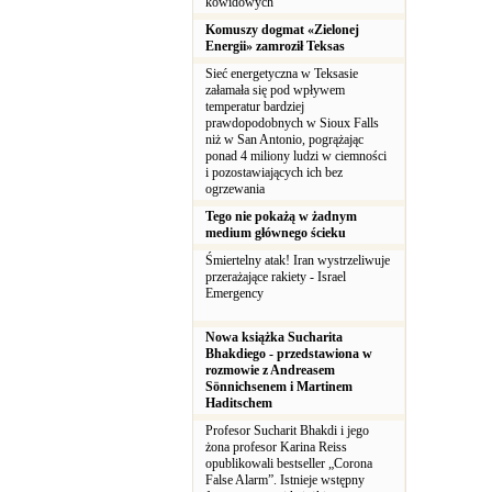
kowidowych
Komuszy dogmat «Zielonej
Energii» zamroził Teksas
Sieć energetyczna w Teksasie
załamała się pod wpływem
temperatur bardziej
prawdopodobnych w Sioux Falls
niż w San Antonio, pogrążając
ponad 4 miliony ludzi w ciemności
i pozostawiających ich bez
ogrzewania
Tego nie pokażą w żadnym
medium głównego ścieku
Śmiertelny atak! Iran wystrzeliwuje
przerażające rakiety - Israel
Emergency
Nowa książka Sucharita
Bhakdiego - przedstawiona w
rozmowie z Andreasem
Sönnichsenem i Martinem
Haditschem
Profesor Sucharit Bhakdi i jego
żona profesor Karina Reiss
opublikowali bestseller „Corona
False Alarm”. Istnieje wstępny