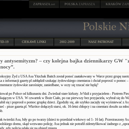
ZAPRASZA
.net
POLSKA
ZAPRASZA
KRAKÓW
ZAP
ID-19
CIEKAWE LINKI
2002-2009
NASZ PATRONAT
cy antysemityzm? – czy kolejna bajka dziennikarzy GW "z
 nocy”.
oksyjny Żyd z USA Asa Yitzchak Baitch został ponoć zaatakowany w Warce przez grupę nasto
a z informacji gazety.pl zabłądził szukając żydowskiego cmentarza i chciał poprosić o pomoc 
mentarze żydowskie zarośnięte, zaniedbane, w oczy się rzucać nie będą?
żował po Polsce od kilkunastu dni. Zwiedzał stare kirkuty. Je?dził z przyjacielem - Piotrem Pi
ającym w USA. W czwartek w Boże Ciało, po raz pierwszy bez przyjaciela, wybrał się do Wa
ubił się i poprosił o pomoc grupkę dzieci. Zgodziły się, ale szybko zaczęły się wyśmiewać z As
zeć - pisze gazeta.pl. Wkrótce dołączyli starsi, ok. 16-letni chłopcy i na cmentarz doszło za 
ób.
 jak twierdzi Asa, biły go po twarzy (dzieci to przedział wiekowy od 1- 16 lat). Przestraszony As
polskiego domu, skąd wezwano policję. Asa jednak nie potrafił zidentyfikować żadnego z „op
ndy, gdy policja udała się na objazd miasta.