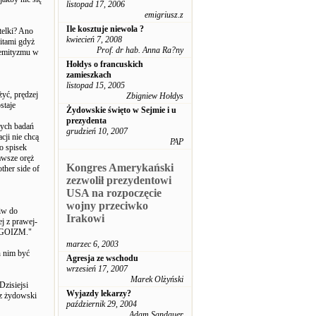
listopad 17, 2006
emigriusz.z
Ile kosztuje niewola ?
telki? Ano
kwiecień 7, 2008
itami gdyż
Prof. dr hab. Anna Ra?ny
semityzmu w
Hołdys o francuskich
zamieszkach
listopad 15, 2005
yć, prędzej
Zbigniew Hołdys
staje
Żydowskie święto w Sejmie i u
prezydenta
nych badań
grudzień 10, 2007
cji nie chcą
PAP
to spisek
awsze oręż
Kongres Amerykański
ther side of
zezwolił prezydentowi
USA na rozpoczęcie
wojny przeciwko
ciw do
Irakowi
j z prawej-
TYGOIZM."
marzec 6, 2003
n nim być
Agresja ze wschodu
wrzesień 17, 2007
Marek Olżyński
Dzisiejsi
Wyjazdy lekarzy?
arz żydowski
październik 29, 2004
Adam Sandauer