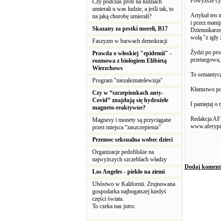
Powyższe cy
Czy podczas prób na ludziach
umierali u was ludzie, a jeśli tak, to
Artykuł ten 
na jaką chorobę umierali?
i przez manip
Skazany za pestki moreli, B17
Dziennikarze
wolą "z igły 
Faszyzm w barwach demokracji
Żydzi po pros
Prawda o włoskiej "epidemii" -
przetargowa,
rozmowa z biologiem Elżbietą
Wierzchows
To semantycz
Program "niezaleznatelewizja"
Kłamstwo pow
Czy w “szczepionkach anty-
Covid” znajdują się hydrożele
I pamiętaj o
magneto-reaktywne?
Redakcja 
Magnesy i monety są przyciągane
www.aferyp
przez miejsca “zaszczepienia”
Przemoc seksualna wobec dzieci
Organizacje pedofilskie na
najwyższych szczeblach władzy
Dodaj koment
Los Angeles - piekło na ziemi
Ubóstwo w Kalifornii. Zrujnowana
gospodarka najbogatszej kiedyś
części świata.
To czeka nas jutro.