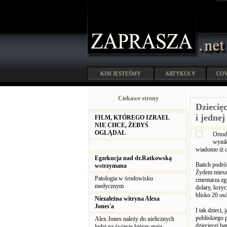
KIM JESTEŚMY
ARTYKUŁY
COV
Ciekawe strony
Dziecię
i jednej
FILM, KTÓREGO IZRAEL
NIE CHCE, ŻEBYŚ
OGLĄDAŁ
Ortod
wynik
wiadomo iż c
Egzekucja nad dr.Ratkowską
Baitch podró
wstrzymana
Żydem mieszk
Patologia w środowisku
cmentarza zg
medycznym
dolary, krzyc
blisko 20 os
Niezależna witryna Alexa
Jones'a
I tak dzieci,
pobliskiego 
Alex Jones należy do nielicznych
dziecięcej ba
ludzi na świecie którzy mają