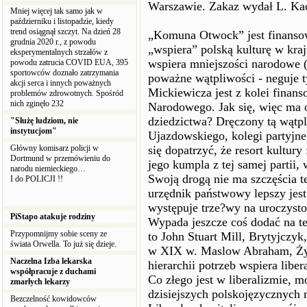
Warszawie. Zakaz wydał L. Ka
Mniej więcej tak samo jak w
październiku i listopadzie, kiedy
trend osiągnął szczyt. Na dzień 28
„Komuna Otwock” jest finansow
grudnia 2020 r., z powodu
„wspiera” polską kulturę w kraj
eksperymentalnych strzałów z
wspiera mniejszości narodowe (
powodu zatrucia COVID EUA, 395
sportowców doznało zatrzymania
poważne wątpliwości - neguje 
akcji serca i innych poważnych
Mickiewicza jest z kolei finan
problemów zdrowotnych. Spośród
nich zginęło 232
Narodowego. Jak się, więc ma 
dziedzictwa? Dręczony tą wątp
"Służę ludziom, nie
instytucjom"
Ujazdowskiego, kolegi partyjne
Główny komisarz policji w
się dopatrzyć, że resort kultury
Dortmund w przemówieniu do
jego kumpla z tej samej partii,
narodu niemieckiego…
Swoją drogą nie ma szczęścia t
I do POLICJI !!
urzędnik państwowy lepszy jes
występuje trze?wy na uroczystoś
PiStapo atakuje rodziny
Wypada jeszcze coś dodać na te
Przypomnijmy sobie sceny ze
to John Stuart Mill, Brytyjczy
świata Orwella. To już się dzieje.
w XIX w. Maslow Abraham, Żyd
Naczelna Izba lekarska
hierarchii potrzeb wspiera liber
współpracuje z duchami
Co złego jest w liberalizmie, m
zmarłych lekarzy
dzisiejszych polskojęzycznych
Bezczelność kowidowców