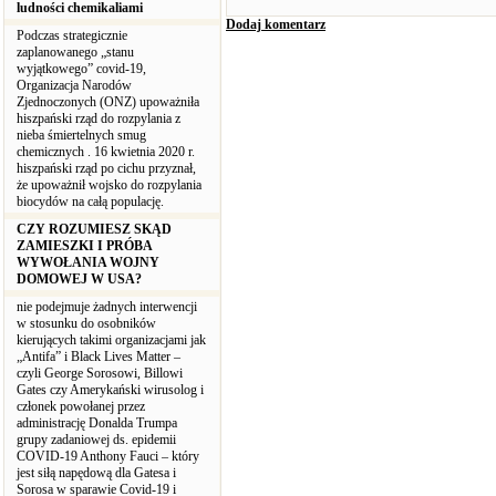
ludności chemikaliami
Dodaj komentarz
Podczas strategicznie
zaplanowanego „stanu
wyjątkowego” covid-19,
Organizacja Narodów
Zjednoczonych (ONZ) upoważniła
hiszpański rząd do rozpylania z
nieba śmiertelnych smug
chemicznych . 16 kwietnia 2020 r.
hiszpański rząd po cichu przyznał,
że upoważnił wojsko do rozpylania
biocydów na całą populację.
CZY ROZUMIESZ SKĄD
ZAMIESZKI I PRÓBA
WYWOŁANIA WOJNY
DOMOWEJ W USA?
nie podejmuje żadnych interwencji
w stosunku do osobników
kierujących takimi organizacjami jak
„Antifa” i Black Lives Matter –
czyli George Sorosowi, Billowi
Gates czy Amerykański wirusolog i
członek powołanej przez
administrację Donalda Trumpa
grupy zadaniowej ds. epidemii
COVID-19 Anthony Fauci – który
jest siłą napędową dla Gatesa i
Sorosa w sparawie Covid-19 i