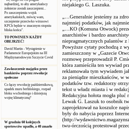
niejakiego G. Laszuka.
najbardziej, to aby amerykańscy
żołnierze zostali zaszczepieni...
Po zaszczepieniu wojsk
„…Generalnie jesteśmy za zdro
amerykańskich, mówię wam,
szczepienie przeciwko wirusowi
najmniej podatków, jak najmnie
KPCh będzie w znacznym stopniu
„…KO (Komuna Otwock) prezent
bliska końca”.
anarchistów i bardzo anarchis
TO POWINIEN KAŻDY
niepragmatycznych palantów z k
OBEJRZEĆ!
Powyższe cytaty pochodzą z wyw
David Martin - Wystąpienie w
zamieszczony w „Gazecie Otwo
Parlamencie Europejskim na III
Międzynarodowym Szczycie Covid
rozmowę przeprowadził P. Cmie
która zamieściła ten wywiad pr
Zawłaszczenie majątku przez
reklamowała tym wywiadem jaką
bankierów poprzez rewolucje
za pieniądze mieszkańców, w wi
społeczne
podatków tzw. redaktorzy otrz
Co łączy rewolucję październikową,
tekst u władz miasta i w redakc
upadek muru berlińskiego, rozpad
bloku wschodniego i dzisiejszą
Redakcyjna hołota mogła pluć 
wojnę klimatyczną?
Lewak G. Laszuk to osobnik twó
zaprojektował na koszulce napi
były do nabycia poprzez Interne
(http://wydawnictwo.magazynszt
W grudniu 60 kolejnych
twu-órczością protestował prz
sportowców upadło, a 40 zmarło