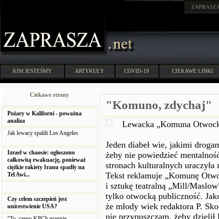
ZAPRASZ
KIM JESTEŚMY
ARTYKUŁY
COVID-19
CIEKAWE LINKI
Ciekawe strony
"Komuno, zdychaj"
Pożary w Kaliforni - poważna
analiza
Lewacka „Komuna Otwoc
Jak lewacy spalili Los Angeles
Jeden diabeł wie, jakimi droga
Izrael w chaosie: ogłoszono
żeby nie powiedzieć mentalnoś
całkowitą ewakuację, ponieważ
stronach kulturalnych uraczyła 
ciężkie rakiety Iranu spadły na
Tekst reklamuje „Komunę Otwo
Tel Awi...
i sztukę teatralną „Mill/Maslo
tylko otwocką publiczność. Jak
Czy celem szczepień jest
że młody wiek redaktora P. Sko
unicestwienie USA?
nie przypuszczam, żeby dzielił
“To, czego KPCh pragnie