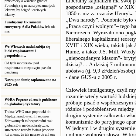
Liberalny kapitalizm ma swój 
przekroczyła wszelkie granice.
Powołują się na autorytet zmarłych
gospodarcze „osiągnął” w XIX w
lekarzy, by ścigać uczciwych
1850 r. niż za czasów Henryka
lekarzy.
,,Dwa narody”. Podobnie było 
Fundujemy Ukraińcom
,,Praca czyni wolnym”– tego h
emerytury. A dla Polaków ich nie
ma.
Niemczech. Wyrażało ono poglą
liberalnego kapitalizmu) teore
XVIII i XIX wieku, takich jak 
We Włoszech nadal zabija się
Hume, a także J.S. Mill. Wtedy
ludzi respiratorami i
propofolem…
,,niepożądanym klasom”- brytyj
Od tych morderstw pod
dzisiaj?… A dzisiaj 7 miliono
respiratorami rozpoczęto pseudo-
ubóstwa (tj. 9,9 zł/dzień/osobę
pandemię
- dane GUS-u z 2005 r.
Nową pandemię zaplanowano na
2025 rok
Człowiek inteligentny, czyli my
rozumie wtedy wartość ludzkiej 
WHO: Poprzez zdrowie publiczne
próbuje pisać o współczesnym 
do globalnej dyktatury
różnice i podobieństwa między
Traktat WHO oraz poprawki do
drugim systemie całkowita wład
Międzynarodowych Przepisów
Zdrowotnych to bezpośredni atak
komunizmie do partyjnego aparat
globalistów na demokratyczne,
W jednym i w drugim systemie
suwerenne narody świata (chociaż
i pilnuje wolności słowa. W ko
już wiemy, że tak naprawdę ani one