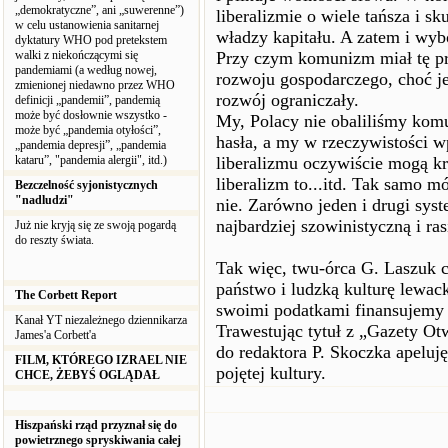
„demokratyczne”, ani „suwerenne”)
liberalizmie o wiele tańsza i s
w celu ustanowienia sanitarnej
władzy kapitału. A zatem i wyb
dyktatury WHO pod pretekstem
walki z niekończącymi się
Przy czym komunizm miał tę pr
pandemiami (a według nowej,
rozwoju gospodarczego, choć j
zmienionej niedawno przez WHO
rozwój ograniczały.
definicji „pandemii”, pandemią
może być dosłownie wszystko -
My, Polacy nie obaliliśmy komu
może być „pandemia otyłości”,
hasła, a my w rzeczywistości 
„pandemia depresji”, „pandemia
kataru”, "pandemia alergii", itd.)
liberalizmu oczywiście mogą krz
liberalizm to...itd. Tak samo 
Bezczelność syjonistycznych
"nadludzi"
nie. Zarówno jeden i drugi sys
najbardziej szowinistyczną i ra
Już nie kryją się ze swoją pogardą
do reszty świata.
Tak więc, twu-órca G. Laszuk 
państwo i ludzką kulturę lewac
The Corbett Report
swoimi podatkami finansujemy 
Kanał YT niezależnego dziennikarza
Trawestując tytuł z „Gazety O
James'a Corbett'a
do redaktora P. Skoczka apeluj
FILM, KTÓREGO IZRAEL NIE
pojętej kultury.
CHCE, ŻEBYŚ OGLĄDAŁ
Hiszpański rząd przyznał się do
powietrznego spryskiwania całej