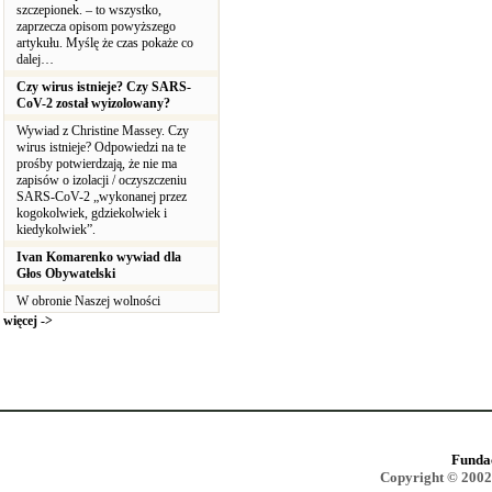
szczepionek. – to wszystko,
zaprzecza opisom powyższego
artykułu. Myślę że czas pokaże co
dalej…
Czy wirus istnieje? Czy SARS-
CoV-2 został wyizolowany?
Wywiad z Christine Massey. Czy
wirus istnieje? Odpowiedzi na te
prośby potwierdzają, że nie ma
zapisów o izolacji / oczyszczeniu
SARS-CoV-2 „wykonanej przez
kogokolwiek, gdziekolwiek i
kiedykolwiek”.
Ivan Komarenko wywiad dla
Głos Obywatelski
W obronie Naszej wolności
więcej ->
Funda
Copyright © 2002