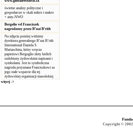
www.globalresearch.ca
świetne analizy polityczne i
gospodarcze w skali mikro i makro
+ anty-NWO
Bergolio vel Franciszek
nagrodzony przez B’nai B’rith
Na zdjęciu poniżej widzimy
dyrektora generalnego B’nai B’rith
International Daniela S.
Mariaschina, który wręcza
papieżowi Bergoglio złoty kielich
ozdobiony żydowskimi napisami i
symbolami. Jest to symboliczna
nagroda przyznana Franciszkowi za
jego stałe wsparcie dla tej
żydowskiej organizacji masońskiej.
więcej ->
Funda
Copyright © 2002