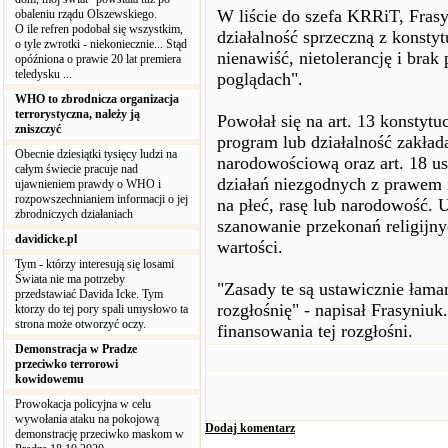
W liście do szefa KRRiT, Frasy
obaleniu rządu Olszewskiego.
O ile refren podobał się wszystkim,
działalność sprzeczną z konstytu
o tyle zwrotki - niekoniecznie... Stąd
nienawiść, nietolerancję i bra
opóźniona o prawie 20 lat premiera
teledysku ...
poglądach".
WHO to zbrodnicza organizacja
terrorystyczna, należy ją
Powołał się na art. 13 konstytuc
zniszczyć
program lub działalność zakład
Obecnie dziesiątki tysięcy ludzi na
narodowościową oraz art. 18 ust
całym świecie pracuje nad
działań niezgodnych z prawem i
ujawnieniem prawdy o WHO i
rozpowszechnianiem informacji o jej
na płeć, rasę lub narodowość. U
zbrodniczych działaniach
szanowanie przekonań religijny
davidicke.pl
wartości.
Tym - którzy interesują się losami
Świata nie ma potrzeby
"Zasady te są ustawicznie łama
przedstawiać Davida Icke. Tym
rozgłośnię" - napisał Frasyniuk
ktorzy do tej pory spali umysłowo ta
strona może otworzyć oczy.
finansowania tej rozgłośni.
Demonstracja w Pradze
przeciwko terrorowi
kowidowemu
Prowokacja policyjna w celu
wywołania ataku na pokojową
Dodaj komentarz
demonstrację przeciwko maskom w