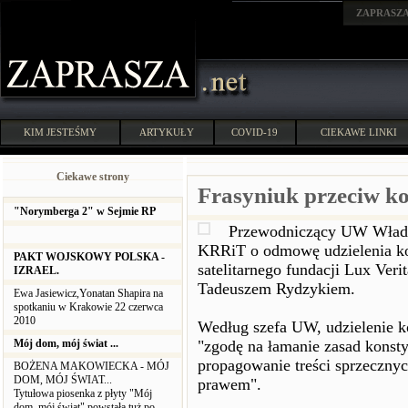
ZAPRASZ
KIM JESTEŚMY
ARTYKUŁY
COVID-19
CIEKAWE LINKI
Ciekawe strony
Frasyniuk przeciw kon
"Norymberga 2" w Sejmie RP
Przewodniczący UW Władys
KRRiT o odmowę udzielenia ko
PAKT WOJSKOWY POLSKA -
satelitarnego fundacji Lux Veri
IZRAEL.
Tadeuszem Rydzykiem.
Ewa Jasiewicz,Yonatan Shapira na
spotkaniu w Krakowie 22 czerwca
2010
Według szefa UW, udzielenie ko
Mój dom, mój świat ...
"zgodę na łamanie zasad konst
propagowanie treści sprzecznych
BOŻENA MAKOWIECKA - MÓJ
DOM, MÓJ ŚWIAT...
prawem".
Tytułowa piosenka z płyty "Mój
dom, mój świat" powstała tuż po