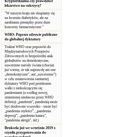
Kryptoreklama-czy prawdziwe
lekarstwo na cukrzycę?
"W naszym kraju nie skupiamy się
na leczeniu diabetyków, ale na
zarabianiu pieniędzy przez duże
koncerny farmaceutyczne."
WHO: Poprzez zdrowie publiczne
do globalnej dyktatury
Traktat WHO oraz poprawki do
Międzynarodowych Przepisów
Zdrowotnych to bezpośredni atak
globalistów na demokratyczne,
suwerenne narody świata (chociaż
już wiemy, że tak naprawdę ani one
„demokratyczne”, ani „suwerenne”)
w celu ustanowienia sanitarnej
dyktatury WHO pod pretekstem
walki z niekończącymi się
pandemiami (a według nowej,
zmienionej niedawno przez WHO
definicji „pandemii”, pandemią może
być dosłownie wszystko - może być
„pandemia otyłości”, „pandemia
depresji”, „pandemia kataru”,
"pandemia alergii", itd.)
Bruksela już we wrześniu 2019 r.
czyniła przygotrowania do