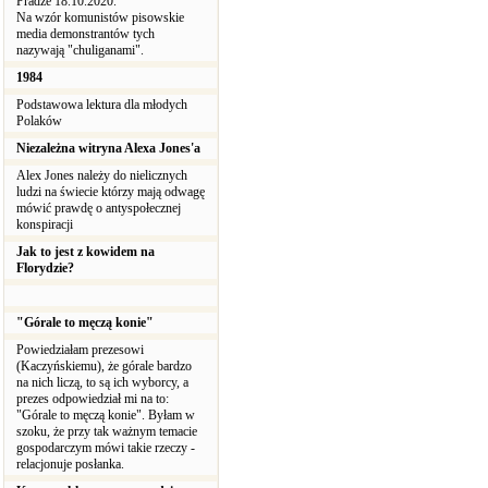
Pradze 18.10.2020.
Na wzór komunistów pisowskie
media demonstrantów tych
nazywają "chuliganami".
1984
Podstawowa lektura dla młodych
Polaków
Niezależna witryna Alexa Jones'a
Alex Jones należy do nielicznych
ludzi na świecie którzy mają odwagę
mówić prawdę o antyspołecznej
konspiracji
Jak to jest z kowidem na
Florydzie?
"Górale to męczą konie"
Powiedziałam prezesowi
(Kaczyńskiemu), że górale bardzo
na nich liczą, to są ich wyborcy, a
prezes odpowiedział mi na to:
"Górale to męczą konie". Byłam w
szoku, że przy tak ważnym temacie
gospodarczym mówi takie rzeczy -
relacjonuje posłanka.