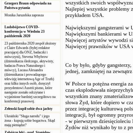
wszystkich swoich współwyznaw
Grzegorz Braun odpowiada na
Państwa pytania
Najlepiej wszystkie problemy z
przykładem USA.
Monika Jaruzelska zaprasza
Największymi gangsterami w 
Ludobójstwo COVID-
konferencja w Wiedniu 23
Największymi bankierami w U
październik 2020
Najwięcej artystów wywodzi s
23 października 2020 zespół złożony
Najwięcej prawników w USA wy
z Claire Edwards (byłej redaktor
pracującej dla ONZ, badaczki i
mówczyni), Stevena Whybrow
(dziennikarza śledczego, aktywisty,
Co by było, gdyby gangsterzy, 
badacza Prawa Naturalnego i
mówcy), Lucasa Alexandra
jednej, zamkniętej na zewnątrz
(dziennikarza i prowadzącego
telewizję internetową Age of Truth)
W Polsce ta potężna energia z
oraz kilku innych osób, doręczył
prezydentowi Austrii pismo, które
czas eksplodowała nieprzychyl
następnie zostało odczytane i
wszystkim znany zmaterializowa
wyjaśnione bardziej szczegółowo na
konferencji prasowej.
słowa Żyd, które dopiero w cz
przez integrację kulturową po
Zełenski kupił sobie dwa jachty
integracji, był ogromny przyro
Ukraiński "Sługa narodu" i jego
- w pierwszym dziesięcioleciu 
żona - kupują sobie bogactwa. Skąd
mają pieniądze?
Żydów niż wynikało by to z pro
Zabójcze leki - prof. Stanisław