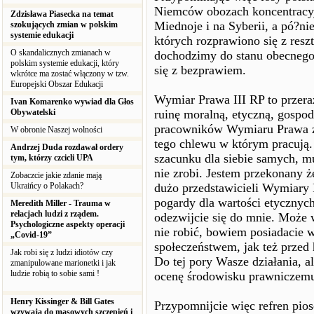
Niemców obozach koncentracyjn
Zdzisława Piasecka na temat
Miednoje i na Syberii, a pó?nie
szokujących zmian w polskim
systemie edukacji
których rozprawiono się z res
O skandalicznych zmianach w
dochodzimy do stanu obecnego 
polskim systemie edukacji, który
się z bezprawiem.
wkrótce ma zostać włączony w tzw.
Europejski Obszar Edukacji
Wymiar Prawa III RP to przera
Ivan Komarenko wywiad dla Głos
Obywatelski
ruinę moralną, etyczną, gospo
pracowników Wymiaru Prawa zal
W obronie Naszej wolności
tego chlewu w którym pracują.
Andrzej Duda rozdawał ordery
szacunku dla siebie samych, mu
tym, którzy czcicli UPA
nie zrobi. Jestem przekonany ż
Zobaczcie jakie zdanie mają
Ukraińcy o Polakach?
dużo przedstawicieli Wymiary P
pogardy dla wartości etycznych
Meredith Miller - Trauma w
relacjach ludzi z rządem.
odezwijcie się do mnie. Może 
Psychologiczne aspekty operacji
nie robić, bowiem posiadacie 
„Covid-19”
społeczeństwem, jak też przed h
Jak robi się z ludzi idiotów czy
Do tej pory Wasze działania, a
zmanipulowane marionetki i jak
ludzie robią to sobie sami !
ocenę środowisku prawniczem
Henry Kissinger & Bill Gates
Przypomnijcie więc refren pios
wzywają do masowych szczepień i