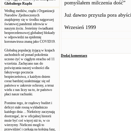
pomyślałem milczenia dość”
Globalnego Rządu
Według mediów, rządu i Organizacji
Już dawno przyszła pora abyści
Narodów Zjednoczonych
znajdujemy się w środku najgorszej
światowej pandemii zdrowia w
Wrzesień 1999
naszym życiu. Jesteśmy świadkami
bezprecedensowej globalnej blokady
w odpowiedzi na epidemię
koronawirusa znaną jako COVID19.
Globalną populację żyjącą w krajach
zachodnich od ponad pokolenia
Dodaj komentarz
uczono żyć w ciągłym strachu od 11
września. Zachęcano nas do
poświęcania naszej wolności dla
fałszywego poczucia
bezpieczeństwa, z każdym dniem
coraz bardziej uzależniając się od
państwa w zakresie ochrony, a teraz
wielu z nas liczy na to, że państwo
płaci nasze rachunki.
Pomimo tego, że rządowy budżet i
deficyt stale rosną wykładniczo
każdego dnia ... Niektórzy zaczynają
dostrzegać, że w oficjalnej historii
może być coś więcej niż to, w co
wierzymy. Nieliczni mogli to
przewidzieć i czekają na kolejną fazę,