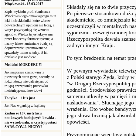
Wiąckowski - 15.03.2017
Składały się na to dwie przycz
Zapis wykładu prof. Stanisława
Po pierwsze stosunkowo duża 
Wiąckowskiego omawiającego m.in.
akademickie, co zmniejszało k
leki i ich składniki, które wbrew
powszechnym opiniom nie leczą, a
uczestniczyli w mentalnych nas
wręcz przyczyniają się wzrostu
syjonizmu-uzewnętrznionej kons
zgonów. Wiedza ta jest ukrywana
Rzeczypospolita dawała szans
przez koncerny farmaceutyczne, a
nazwy leków zmieniane i dalej są
żadnym innym Kraju.
dopuszczanie i promowane w
sprzedaży mimo wiedzy, iż ich
działanie jest zabójcze.
Po tym bredzeniu na temat prze
Medialni MORDERCY!
W pewnym wywiadzie telewiz
Jak najgorsze szumowiny z
z Polski starego Żyda, który w
pierwszych stron gazet, szczuły na
ludzi, którzy nie dali się zatruć
"w Drugiej Rzeczypospolitej p
trującą szczepionką przeciwko
godności. Środowisko prawnicz
nieistniejącemu kowidowi
samemu utkwiły w pamięci i m
To tylko... / It's just...
naśladowania". Słuchając jego
Jak Nas wganiają w kajdany
wrażenia. Oto wobec bandytyz
Żadna ze 137. instytucji
jego słowa brzmią jak absurdal
naukowych badających kowida -
opowieści.
nie wyizolowała, w czystej postaci
SARS-COV-2. NIGDY!
Przypominając więc losy pols