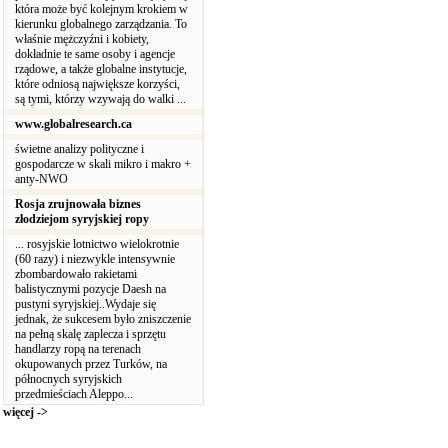
która może być kolejnym krokiem w
kierunku globalnego zarządzania. To
właśnie mężczyźni i kobiety,
dokładnie te same osoby i agencje
rządowe, a także globalne instytucje,
które odniosą największe korzyści,
są tymi, którzy wzywają do walki ...
www.globalresearch.ca
świetne analizy polityczne i
gospodarcze w skali mikro i makro +
anty-NWO
Rosja zrujnowała biznes
złodziejom syryjskiej ropy
... rosyjskie lotnictwo wielokrotnie
(60 razy) i niezwykle intensywnie
zbombardowało rakietami
balistycznymi pozycje Daesh na
pustyni syryjskiej..Wydaje się
jednak, że sukcesem było zniszczenie
na pełną skalę zaplecza i sprzętu
handlarzy ropą na terenach
okupowanych przez Turków, na
północnych syryjskich
przedmieściach Aleppo...
więcej ->