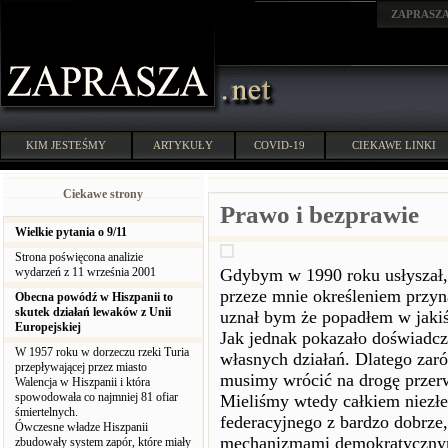
ZAPRASZ
KIM JESTEŚMY
ARTYKUŁY
COVID-19
CIEKAWE LINKI
Ciekawe strony
Prawo i bezprawie
Wielkie pytania o 9/11
Strona poświęcona analizie
wydarzeń z 11 września 2001
Gdybym w 1990 roku usłyszał,
przeze mnie określeniem przyna
Obecna powódź w Hiszpanii to
skutek działań lewaków z Unii
uznał bym że popadłem w jakiś
Europejskiej
Jak jednak pokazało doświadcz
W 1957 roku w dorzeczu rzeki Turia
własnych działań. Dlatego zaró
przepływającej przez miasto
musimy wrócić na drogę przer
Walencja w Hiszpanii i która
spowodowała co najmniej 81 ofiar
Mieliśmy wtedy całkiem niezłe
śmiertelnych.
federacyjnego z bardzo dobrze
Ówczesne władze Hiszpanii
mechanizmami demokratyczny
zbudowały system zapór, które miały