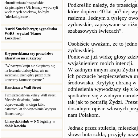
chronić miasta hiszpańskie.
Podkreślić należy, że prześcig
Za pieniądze z UE lewacy wyburzyli
które dopiero 40 lat pó?niej wy
wiele z tych obiektów, bo były
"nieekologiczne".
rasizmu. Jednym z tysięcy owo
żydowskie, zapisywane w różn
Astrid Stuckelberger, sygnalistka
szabasowych świecach”.
WHO - wywiad 'Planet
Lockdown'
Osobiście uważam, że to jedno 
żydowskiej.
Kryptoreklama-czy prawdziwe
Ponieważ już widzę głosy zdziw
lekarstwo na cukrzycę?
wyjaśnieniem moich intencji.
"W naszym kraju nie skupiamy się
W żadnym innym kraju Żydzi ni
na leczeniu diabetyków, ale na
zarabianiu pieniędzy przez duże
ich poczucie bezpieczeństwa u
koncerny farmaceutyczne."
środowiska. Krytykę ubraną w s
Kanciarze z Wall Street
odniesienia wywodzący się z ko
spotkałem się z żadnym narode
Film przedstawia kulisy Wall street .
Metody działania , które
tak jak to potrafią Żydzi. Pr
doprowadziły w ciągu kilku
dosadnym opisie własnych przy
ostatnich lat do wywołania kryzysu
finansowego.
nam Polakom.
Chasydzki ślub w NY legalny w
dobie kowida
Jednak przez stulecia, mieszk
słowa huta szkła, przyjęły na