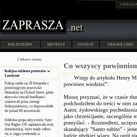
ZAPRASZ
KIM JESTEŚMY
ARTYKUŁY
COVID-19
CIEKAWE LINKI
Ciekawe strony
Co wszyscy powinnism
Kolejna odsłona protestów w
Londynie
Wstęp do artykułu Henry M
Policja starła się 28 listopada z
powinien wiedzieć”.
protestującymi przeciwko
blokadom na Oxford Street, gdzie
Muszę przyznać, że w czasie tłu
aktywiści rzucali butelkami i
szarżowali przez szeregi
podchodziłem do treści w nim z
funkcjonariuszy, co doprowadziło
Autor, żydowskiego pochodzenia,
do ponad 60 aresztowań.
jako chrześcijanie, szczególnie 
Oddolna grupa aktywistów Save
pomyśleć. - Rozmodleni, uczęszc
Our Rights UK zaplanowała serię
skandujący ”Santo subito” - jes
demonstracji, które miały odbyć
się w ciągu weekendu w
ludzie płytkiej wiary. Na ogół 