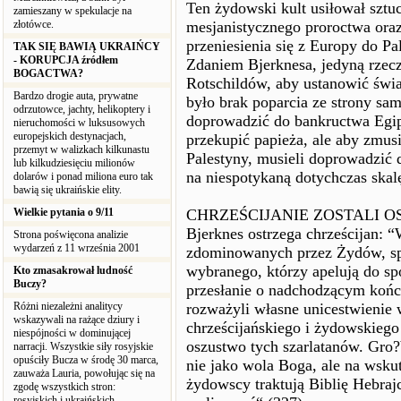
Ten żydowski kult usiłował sztu
zamieszany w spekulacje na
złotówce.
mesjanistycznego proroctwa ora
przeniesienia się z Europy do Pa
TAK SIĘ BAWIĄ UKRAIŃCY
- KORUPCJA źródłem
Zdaniem Bjerknesa, jedyną rzecz
BOGACTWA?
Rotschildów, aby ustanowić świa
Bardzo drogie auta, prywatne
było brak poparcia ze strony s
odrzutowce, jachty, helikoptery i
doprowadzić do bankructwa Egipt
nieruchomości w luksusowych
europejskich destynacjach,
przekupić papieża, ale aby zmu
przemyt w walizkach kilkunastu
Palestyny, musieli doprowadzić 
lub kilkudziesięciu milionów
na niespotykaną dotychczas skal
dolarów i ponad miliona euro tak
bawią się ukraińskie elity.
Wielkie pytania o 9/11
CHRZEŚCIJANIE ZOSTALI O
Bjerknes ostrzega chrześcijan: 
Strona poświęcona analizie
wydarzeń z 11 września 2001
zdominowanych przez Żydów, spo
wybranego, którzy apelują do sp
Kto zmasakrował ludność
Buczy?
przesłanie o nadchodzącym końcu
Różni niezależni analitycy
rozważyli własne unicestwienie 
wskazywali na rażące dziury i
chrześcijańskiego i żydowskiego 
niespójności w dominującej
oszustwo tych szarlatanów. Gro?
narracji. Wszystkie siły rosyjskie
opuściły Bucza w środę 30 marca,
nie jako wola Boga, ale na wsk
zauważa Lauria, powołując się na
żydowscy traktują Biblię Hebrajc
zgodę wszystkich stron:
rosyjskich i ukraińskich