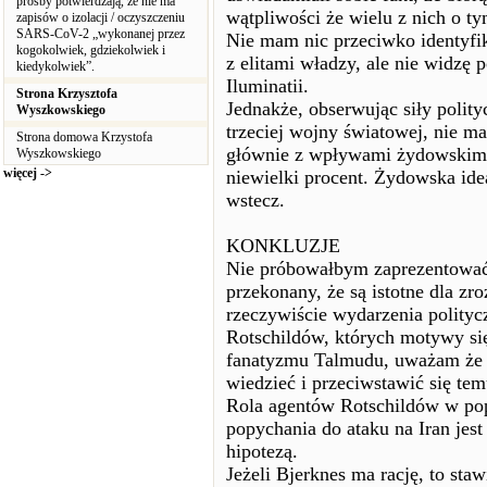
prośby potwierdzają, że nie ma
wątpliwości że wielu z nich o ty
zapisów o izolacji / oczyszczeniu
SARS-CoV-2 „wykonanej przez
Nie mam nic przeciwko identyfik
kogokolwiek, gdziekolwiek i
z elitami władzy, ale nie widzę
kiedykolwiek”.
Iluminatii.
Strona Krzysztofa
Jednakże, obserwując siły polit
Wyszkowskiego
trzeciej wojny światowej, nie 
Strona domowa Krzystofa
głównie z wpływami żydowskimi,
Wyszkowskiego
więcej ->
niewielki procent. Żydowska ide
wstecz.
KONKLUZJE
Nie próbowałbym zaprezentować
przekonany, że są istotne dla z
rzeczywiście wydarzenia polity
Rotschildów, których motywy si
fanatyzmu Talmudu, uważam że z
wiedzieć i przeciwstawić się tem
Rola agentów Rotschildów w pop
popychania do ataku na Iran jes
hipotezą.
Jeżeli Bjerknes ma rację, to sta