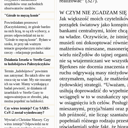
realizować“ (327).
urzędników oraz zachodnich
obserwatorów mediów.
W CZYM NIE ZGADZAM SIĘ
"Górale to męczą konie"
Jak większość moich czytelnikó
Powiedziałam prezesowi
porządek światowy jako konspira
(Kaczyńskiemu), że górale bardzo
bankami centralnymi, które chc
na nich liczą, to są ich wyborcy, a
prezes odpowiedział mi na to:
na władze. Oczywiście, że istnie
"Górale to męczą konie". Byłam w
musieli oni dokooptować również
szoku, że przy tak ważnym
małżeństwa mieszane, masonerię
temacie gospodarczym mówi takie
rzeczy - relacjonuje posłanka.
wielu nieŻydów do tajnej organiz
Działania Izraela w Strefie Gazy
nie są wtajemniczani we wszystk
to ludobójstwo Palestyńczyków
Bjerknes nie docenia znaczenia m
Termin „ludobójstwo” powinien
ruchu odgrywają masy nieżydows
nas zatrzymać. Bo takich słów nie
otrzymałem, napisał, że małżeńs
rzuca się na wiatr. My nie rzucamy
żydowskiej strategii. “Uważam, 
ich na wiatr. Mamy wynikającą z
badań pewność, że działania sił
usiłują doprowadzić do wypełnie
izraelskich w Strefie Gazy to
wciągnęli w to w oszukańczy sp
najpoważniejsza ze zbrodni, jaką
można popełnić na ludzkości.
w osiągnięciu ich celów. Posług
mieszanymi, przyja?niami oraz 
Czy wirus istnieje? Czy SARS-
CoV-2 został wyizolowany?
lub próżność, nie licząc szanta
Wywiad z Christine Massey. Czy
popełniali różnego rodzaju prze
wirus istnieje? Odpowiedzi na te
uświadamiali sobie fakt, że bio