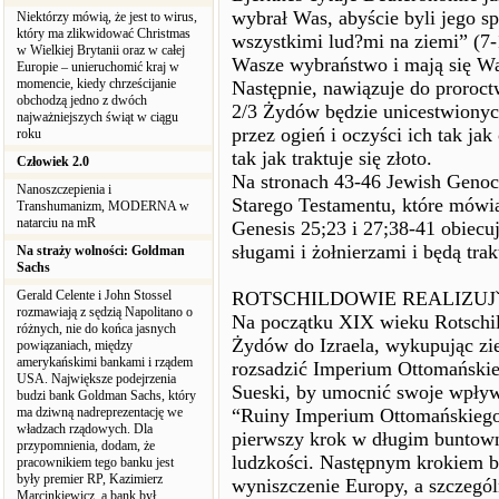
wybrał Was, abyście byli jego s
Niektórzy mówią, że jest to wirus,
który ma zlikwidować Christmas
wszystkimi lud?mi na ziemi” (7-
w Wielkiej Brytanii oraz w całej
Wasze wybraństwo i mają się Wa
Europie – unieruchomić kraj w
momencie, kiedy chrześcijanie
Następnie, nawiązuje do proroct
obchodzą jedno z dwóch
2/3 Żydów będzie unicestwionyc
najważniejszych świąt w ciągu
przez ogień i oczyści ich tak jak
roku
tak jak traktuje się złoto.
Człowiek 2.0
Na stronach 43-46 Jewish Genoc
Nanoszczepienia i
Starego Testamentu, które mówią
Transhumanizm, MODERNA w
natarciu na mR
Genesis 25;23 i 27;38-41 obiecuj
sługami i żołnierzami i będą trak
Na straży wolności: Goldman
Sachs
Gerald Celente i John Stossel
ROTSCHILDOWIE REALIZUJˇ
rozmawiają z sędzią Napolitano o
Na początku XIX wieku Rotschil
różnych, nie do końca jasnych
Żydów do Izraela, wykupując zi
powiązaniach, między
amerykańskimi bankami i rządem
rozsadzić Imperium Ottomańskie
USA. Największe podejrzenia
Sueski, by umocnić swoje wpływ
budzi bank Goldman Sachs, który
ma dziwną nadreprezentację we
“Ruiny Imperium Ottomańskiego 
władzach rządowych. Dla
pierwszy krok w długim buntow
przypomnienia, dodam, że
ludzkości. Następnym krokiem by
pracownikiem tego banku jest
były premier RP, Kazimierz
wyniszczenie Europy, a szczegó
Marcinkiewicz, a bank był