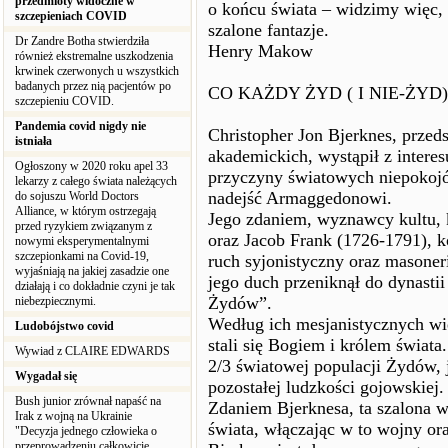
przedmioty widoczne w
o końcu świata – widzimy więc, ż
szczepieniach COVID
szalone fantazje.
Dr Zandre Botha stwierdziła
Henry Makow
również ekstremalne uszkodzenia
krwinek czerwonych u wszystkich
badanych przez nią pacjentów po
CO KAŻDY ŻYD ( I NIE-ŻYD
szczepieniu COVID.
Pandemia covid nigdy nie
Christopher Jon Bjerknes, przed
istniała
akademickich, wystąpił z interes
Ogłoszony w 2020 roku apel 33
przyczyny światowych niepokoj
lekarzy z całego świata należących
nadejść Armaggedonowi.
do sojuszu World Doctors
Alliance, w którym ostrzegają
Jego zdaniem, wyznawcy kultu, k
przed ryzykiem związanym z
oraz Jacob Frank (1726-1791), k
nowymi eksperymentalnymi
szczepionkami na Covid-19,
ruch syjonistyczny oraz masoner
wyjaśniają na jakiej zasadzie one
jego duch przeniknął do dynastii
działają i co dokładnie czyni je tak
Żydów”.
niebezpiecznymi.
Według ich mesjanistycznych wi
Ludobójstwo covid
stali się Bogiem i królem świata
Wywiad z CLAIRE EDWARDS
2/3 światowej populacji Żydów, 
Wygadał się
pozostałej ludzkości gojowskiej.
Bush junior zrównał napaść na
Zdaniem Bjerknesa, ta szalona w
Irak z wojną na Ukrainie
świata, włączając w to wojny or
"Decyzja jednego człowieka o
przeprowadzeniu całkowicie