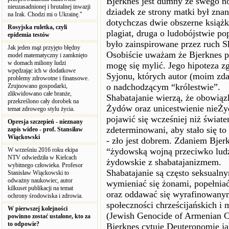
Bjerknes jest dumny ze swego n
nieuzasadnionej i brutalnej inwazji
dziadek ze strony matki był zn
na Irak. Chodzi mi o Ukrainę."
dotychczas dwie obszerne książki
Rosyjska ruletka, czyli
plagiat, druga o ludobójstwie p
epidemia testów
było zainspirowane przez ruch 
Jak jeden mąż przyjęto błędny
Osobiście uważam że Bjerknes p
model matematyczny i zamknięto
w domach miliony ludzi
mogę się mylić. Jego hipoteza 
wpędzając ich w dodatkowe
Syjonu, których autor (moim zda
problemy zdrowotne i finansowe.
o nadchodzącym “królestwie”.
Zrujnowano gospodarki,
zlikwidowano całe branże,
Shabatajanie wierzą, że obowiąz
przekreślono cały dorobek na
Żydów oraz unicestwienie nieŻy
temat zdrowego stylu życia.
pojawić się wcześniej niż świate
Opresja szczepień - nieznany
zdeterminowani, aby stało się t
zapis wideo - prof. Stansiław
Wiąckowski
- zło jest dobrem. Zdaniem Bjer
W wrześniu 2016 roku ekipa
“żydowską wojną przeciwko ludz
NTV odwiedziła w Kielcach
żydowskie z shabatajanizmem.
wybitnego człowieka. Profesor
Shabatajanie są często seksualn
Stanisław Wiąckowski to
odważny naukowiec, autor
wymieniać się żonami, popełniać
kilkuset publikacji na temat
oraz oddawać się wyrafinowanym
ochrony środowiska i zdrowia.
społeczności chrześcijańskich i
W pierwszej kolejności
(Jewish Genocide of Armenian Chr
powinno zostać ustalone, kto za
to odpowie?
Bjerknes cytuje Deuteronomie j