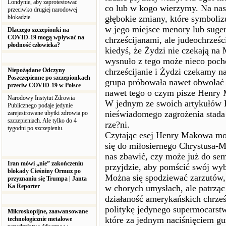
Londynie, aby zaprotestować
co lub w kogo wierzymy. Na nas
przeciwko drugiej narodowej
blokadzie.
głębokie zmiany, które symbolizu
w jego miejsce menory lub suger
Dlaczego szczepionki na
COVID-19 mogą wpływać na
chrześcijanami, ale judeochrześ
płodność człowieka?
kiedyś, że Żydzi nie czekają na
wysnuło z tego może nieco poch
Niepożądane Odczyny
chrześcijanie i Żydzi czekamy n
Poszczepienne po szczepionkach
grupa próbowała nawet obwołać 
przeciw COVID-19 w Polsce
nawet tego o czym pisze Henry
Narodowy Instytut Zdrowia
W jednym ze swoich artykułów 
Publicznego podaje jedynie
nieświadomego zagrożenia stada 
zarejestrowane ubytki zdrowia po
szczepieniach. Ale tylko do 4
rze?ni.
tygodni po szczepieniu.
Czytając esej Henry Makowa moż
się do miłosiernego Chrystusa-M
nas zbawić, czy może już do se
Iran mówi „nie” zakończeniu
przyjdzie, aby pomścić swój wyb
blokady Cieśniny Ormuz po
Można się spodziewać zarzutów, 
przyznaniu się Trumpa | Janta
Ka Reporter
w chorych umysłach, ale patrząc
działaność amerykańskich chrześ
politykę jedynego supermocarstw
Mikroskopijne, zaawansowane
które za jednym naciśnięciem g
technologicznie metalowe