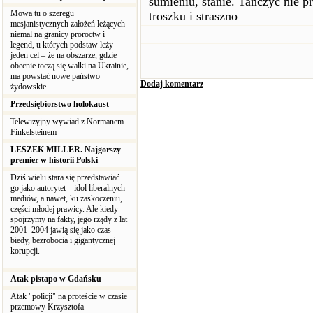
sumieniu, stanie. Tańczyć nie p
Mowa tu o szeregu
troszku i straszno
mesjanistycznych założeń leżących
niemal na granicy proroctw i
legend, u których podstaw leży
jeden cel – że na obszarze, gdzie
obecnie toczą się walki na Ukrainie,
ma powstać nowe państwo
Dodaj komentarz
żydowskie.
Przedsiębiorstwo holokaust
Telewizyjny wywiad z Normanem
Finkelsteinem
LESZEK MILLER. Najgorszy
premier w historii Polski
Dziś wielu stara się przedstawiać
go jako autorytet – idol liberalnych
mediów, a nawet, ku zaskoczeniu,
części młodej prawicy. Ale kiedy
spojrzymy na fakty, jego rządy z lat
2001–2004 jawią się jako czas
biedy, bezrobocia i gigantycznej
korupcji.
Atak pistapo w Gdańsku
Atak "policji" na proteście w czasie
przemowy Krzysztofa