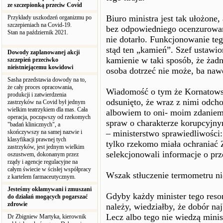
ze szczepionką przeciw Covid
Biuro ministra jest tak ułożone
Przykłady uszkodzeń organizmu po
szczepieniach na Covid-19.
bez odpowiedniego ocenzurowan
Stan na październik 2021.
nie dotarło. Funkcjonowanie te
stąd ten „kamień”. Szef ustawio
Dowody zaplanowanej akcji
kamienie w taki sposób, że żadn
szczepień przeciwko
nieistniejącemu kowidowi
osoba dotrzeć nie może, ba naw
Sasha przedstawia dowody na to,
że cały proces opracowania,
Wiadomość o tym że Kornatowsk
produkcji i zatwierdzenia
odsunięto, że wraz z nimi odcho
zastrzyków na Covid był jednym
wielkim teatrzykiem dla mas. Cała
albowiem to oni- moim zdaniem
operacja, począwszy od rzekomych
spraw o charakterze korupcyjnym
"badań klinicznych", a
skończywszy na samej nazwie i
– ministerstwo sprawiedliwości: 
klasyfikacji prawnej tych
tylko rzekomo miała ochraniać Z
zastrzyków, jest jednym wielkim
selekcjonowali informacje o prz
oszustwem, dokonanym przez
rządy i agencje regulacyjne na
całym świecie w ścisłej współpracy
Wszak stłuczenie termometru ni
z kartelem farmaceutycznym.
Jesteśmy okłamywani i zmuszani
Gdyby każdy minister tego resor
do działań mogących pogarszać
zdrowie
należy, wiedziałby, że dobór na
Lecz albo tego nie wiedzą minis
Dr Zbigniew Martyka, kierownik