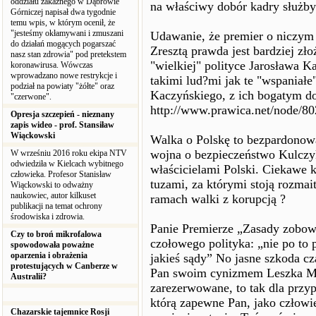
oddziału zakaźnego w Dąbrowie
na właściwy dobór kadry służb
Górniczej napisał dwa tygodnie
temu wpis, w którym ocenił, że
"jesteśmy okłamywani i zmuszani
Udawanie, że premier o niczym 
do działań mogących pogarszać
Zresztą prawda jest bardziej zło
nasz stan zdrowia" pod pretekstem
"wielkiej" polityce Jarosława K
koronawirusa. Wówczas
wprowadzano nowe restrykcje i
takimi lud?mi jak te "wspaniałe
podział na powiaty "żółte" oraz
Kaczyńskiego, z ich bogatym d
"czerwone".
http://www.prawica.net/node/8
Opresja szczepień - nieznany
zapis wideo - prof. Stansiław
Wiąckowski
Walka o Polskę to bezpardonow
wojna o bezpieczeństwo Kulczyk
W wrześniu 2016 roku ekipa NTV
odwiedziła w Kielcach wybitnego
właścicielami Polski. Ciekawe 
człowieka. Profesor Stanisław
tuzami, za którymi stoją rozmai
Wiąckowski to odważny
naukowiec, autor kilkuset
ramach walki z korupcją ?
publikacji na temat ochrony
środowiska i zdrowia.
Panie Premierze „Zasady zobow
Czy to broń mikrofalowa
czołowego polityka: „nie po to
spowodowała poważne
oparzenia i obrażenia
jakieś sądy” No jasne szkoda cz
protestujących w Canberze w
Pan swoim cynizmem Leszka Mill
Australii?
zarezerwowane, to tak dla przy
którą zapewne Pan, jako człowie
Chazarskie tajemnice Rosji