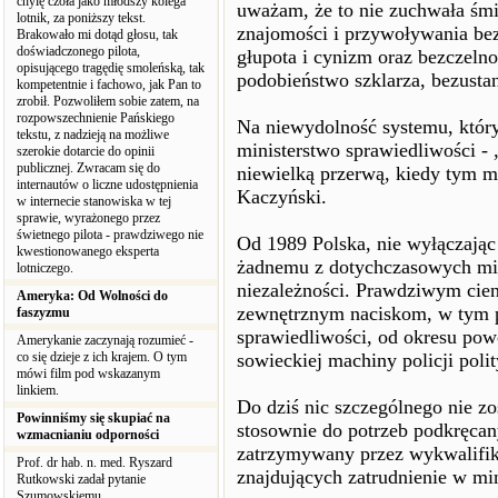
chylę czoła jako młodszy kolega
uważam, że to nie zuchwała śmi
lotnik, za poniższy tekst.
znajomości i przywoływania bez
Brakowało mi dotąd głosu, tak
doświadczonego pilota,
głupota i cynizm oraz bezczeln
opisującego tragędię smoleńską, tak
podobieństwo szklarza, bezusta
kompetentnie i fachowo, jak Pan to
zrobił. Pozwoliłem sobie zatem, na
rozpowszechnienie Pańskiego
Na niewydolność systemu, który
tekstu, z nadzieją na możliwe
ministerstwo sprawiedliwości - 
szerokie dotarcie do opinii
publicznej. Zwracam się do
niewielką przerwą, kiedy tym m
internautów o liczne udostępnienia
Kaczyński.
w internecie stanowiska w tej
sprawie, wyrażonego przez
świetnego pilota - prawdziwego nie
Od 1989 Polska, nie wyłączając 
kwestionowanego eksperta
żadnemu z dotychczasowych min
lotniczego.
niezależności. Prawdziwym cieni
Ameryka: Od Wolności do
zewnętrznym naciskom, w tym p
faszyzmu
sprawiedliwości, od okresu pow
Amerykanie zaczynają rozumieć -
co się dzieje z ich krajem. O tym
sowieckiej machiny policji polit
mówi film pod wskazanym
linkiem.
Do dziś nic szczególnego nie zo
Powinniśmy się skupiać na
stosownie do potrzeb podkręcany
wzmacnianiu odporności
zatrzymywany przez wykwalifi
Prof. dr hab. n. med. Ryszard
znajdujących zatrudnienie w min
Rutkowski zadał pytanie
Szumowskiemu.