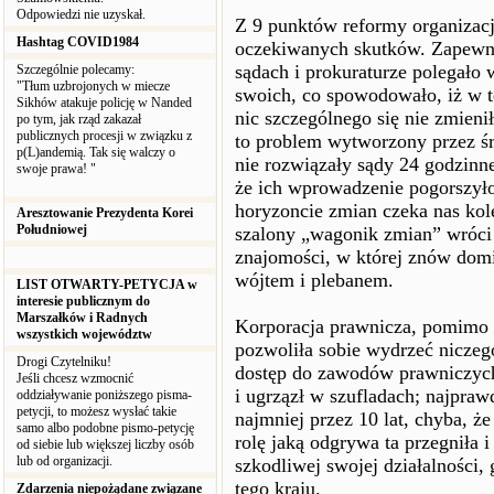
Odpowiedzi nie uzyskał.
Z 9 punktów reformy organizacji
Hashtag COVID1984
oczekiwanych skutków. Zapewnie
sądach i prokuraturze polegało
Szczególnie polecamy:
"Tłum uzbrojonych w miecze
swoich, co spowodowało, iż w 
Sikhów atakuje policję w Nanded
nic szczególnego się nie zmienił
po tym, jak rząd zakazał
publicznych procesji w związku z
to problem wytworzony przez śr
p(L)andemią. Tak się walczy o
nie rozwiązały sądy 24 godzinn
swoje prawa! "
że ich wprowadzenie pogorszył
horyzoncie zmian czeka nas kole
Aresztowanie Prezydenta Korei
Południowej
szalony „wagonik zmian” wróci 
znajomości, w której znów do
wójtem i plebanem.
LIST OTWARTY-PETYCJA w
interesie publicznym do
Marszałków i Radnych
Korporacja prawnicza, pomimo g
wszystkich województw
pozwoliła sobie wydrzeć niczeg
Drogi Czytelniku!
dostęp do zawodów prawniczych
Jeśli chcesz wzmocnić
i ugrzązł w szufladach; najpraw
oddziaływanie poniższego pisma-
petycji, to możesz wysłać takie
najmniej przez 10 lat, chyba, że
samo albo podobne pismo-petycję
rolę jaką odgrywa ta przegniła
od siebie lub większej liczby osób
lub od organizacji.
szkodliwej swojej działalności,
tego kraju.
Zdarzenia niepożądane związane