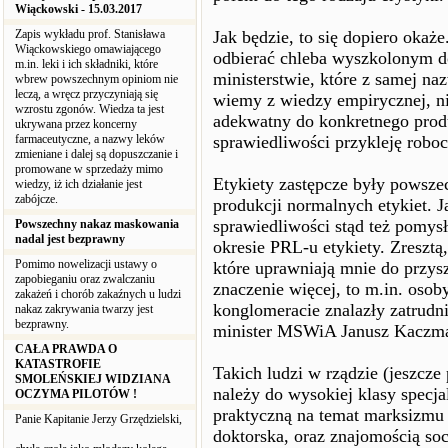
Wiąckowski - 15.03.2017
Zapis wykładu prof. Stanisława
Jak będzie, to się dopiero okaż
Wiąckowskiego omawiającego
odbierać chleba wyszkolonym do
m.in. leki i ich składniki, które
ministerstwie, które z samej na
wbrew powszechnym opiniom nie
leczą, a wręcz przyczyniają się
wiemy z wiedzy empirycznej, ni
wzrostu zgonów. Wiedza ta jest
adekwatny do konkretnego produ
ukrywana przez koncerny
farmaceutyczne, a nazwy leków
sprawiedliwości przykleję roboc
zmieniane i dalej są dopuszczanie i
promowane w sprzedaży mimo
Etykiety zastępcze były powsz
wiedzy, iż ich działanie jest
zabójcze.
produkcji normalnych etykiet. J
sprawiedliwości stąd też pomys
Powszechny nakaz maskowania
nadal jest bezprawny
okresie PRL-u etykiety. Zresztą
Pomimo nowelizacji ustawy o
które uprawniają mnie do przyszyc
zapobieganiu oraz zwalczaniu
znaczenie więcej, to m.in. osob
zakażeń i chorób zakaźnych u ludzi
konglomeracie znalazły zatrudnie
nakaz zakrywania twarzy jest
bezprawny.
minister MSWiA Janusz Kaczma
CAŁA PRAWDA O
KATASTROFIE
Takich ludzi w rządzie (jeszcze
SMOLEŃSKIEJ WIDZIANA
należy do wysokiej klasy specja
OCZYMA PILOTÓW !
praktyczną na temat marksizmu 
Panie Kapitanie Jerzy Grzędzielski,
doktorska, oraz znajomością soc