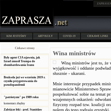
ZAPRASZ
KIM JESTEŚMY
ARTYKUŁY
COVID-19
CIEKAWE LINKI
Ciekawe strony
Wina ministrów
Były agent CIA ujawnia, jak
Izrael zmusił Trumpa do
Winą ministrów jest to, że
zbombardowania Iranu
wyjątkowość i oddanie podwładny
słusznie - ukarani.
Bruksela już we wrześniu 2019 r.
czyniła przygotrowania do
Mnie interesuje przypadek minis
pseudopandemii
mianowicie Ministerstwo Sprawi
pospekulować sobie na temat prz
"patriotyzm" po 1989 roku
wzajemnych oskarżeń: odwołanie
komentarz zbędny
fizyczny rozpad tzw. koalicji o
polem do tego rodzaju erystyki.
Zabójcze leki - prof. Stanisław