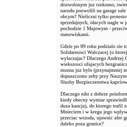
dozwolonym juz rzekomo, swiet
narodu pozwolili na garage sal
obcym? Nieliczni tylko protesto
sprzedajnych, idacych nagle w 
pochodzie 1 Majowym - przeciw
stanowiskami.
Gdzie po 89 roku podzialo sie t
Solidarnosci Walczacej (o ktore
wylaczajac? Dlaczego Andrzej G
wiekszosci ufajacych bezgranicz
mozna juz bylo (przynajmniej t
dopuszczono zeby przy Naszym (
Sluzby Bezpieczenstwa kapcio
Dlaczego nikt z dobrze poinfor
kiedy obecny wymiar sprawiedl
duza kaucja), do ktorego trafil
Mnieciem i w kregu jego wplyw
przeciac wrzoda, ujawnic afer 
daleko poza granice?