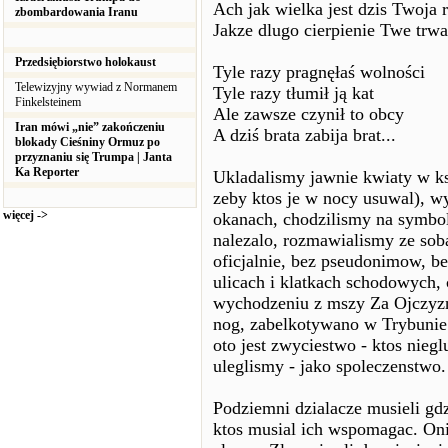
Ach jak wielka jest dzis Twoja 
zbombardowania Iranu
Jakze dlugo cierpienie Twe trwa
Przedsiębiorstwo holokaust
Tyle razy pragnęłaś wolności
Telewizyjny wywiad z Normanem
Tyle razy tłumił ją kat
Finkelsteinem
Ale zawsze czynił to obcy
Iran mówi „nie” zakończeniu
A dziś brata zabija brat...
blokady Cieśniny Ormuz po
przyznaniu się Trumpa | Janta
Ka Reporter
Ukladalismy jawnie kwiaty w ks
zeby ktos je w nocy usuwal), w
więcej ->
okanach, chodzilismy na symbol
nalezalo, rozmawialismy ze so
oficjalnie, bez pseudonimow, b
ulicach i klatkach schodowych
wychodzeniu z mszy Za Ojczyzn
nog, zabelkotywano w Trybunie 
oto jest zwyciestwo - ktos nieg
uleglismy - jako spoleczenstwo. 
Podziemni dzialacze musieli gdzi
ktos musial ich wspomagac. Oni 