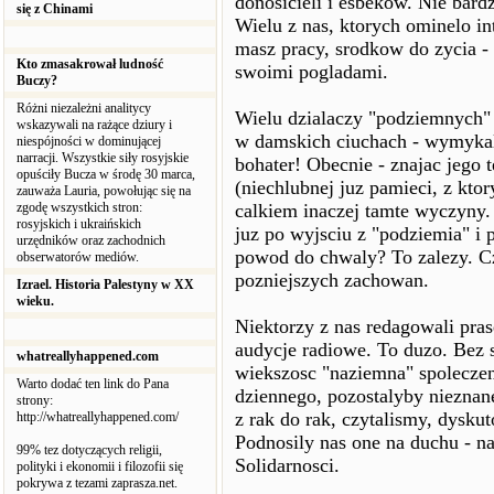
donosicieli i esbekow. Nie bard
się z Chinami
Wielu z nas, ktorych ominelo in
masz pracy, srodkow do zycia - 
Kto zmasakrował ludność
swoimi pogladami.
Buczy?
Różni niezależni analitycy
Wielu dzialaczy "podziemnych"
wskazywali na rażące dziury i
w damskich ciuchach - wymykalo 
niespójności w dominującej
narracji. Wszystkie siły rosyjskie
bohater! Obecnie - znajac jego 
opuściły Bucza w środę 30 marca,
(niechlubnej juz pamieci, z kto
zauważa Lauria, powołując się na
zgodę wszystkich stron:
calkiem inaczej tamte wyczyny
rosyjskich i ukraińskich
juz po wyjsciu z "podziemia" i
urzędników oraz zachodnich
powod do chwaly? To zalezy. Cz
obserwatorów mediów.
pozniejszych zachowan.
Izrael. Historia Palestyny w XX
wieku.
Niektorzy z nas redagowali pra
audycje radiowe. To duzo. Bez s
whatreallyhappened.com
wiekszosc "naziemna" spoleczens
Warto dodać ten link do Pana
dziennego, pozostalyby nieznane
strony:
z rak do rak, czytalismy, dysk
http://whatreallyhappened.com/
Podnosily nas one na duchu - na
99% tez dotyczących religii,
Solidarnosci.
polityki i ekonomii i filozofii się
pokrywa z tezami zaprasza.net.