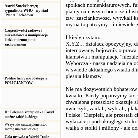
spolkach nomenklaturowych, fun
Astrid Stuckelberger,
sygnalistka WHO - wywiad
plamy na naszym honorze i hist
'Planet Lockdown'
tzw. zasciankowosc, wytykali kse
my na to patrzymy - i niewiele 
Częstotliwości radiowe i
mikrofalowe a manipulacja
I kiedy czytam:
ludzkimi emocjami i
X,Y,Z... dzialacz opozycyjny, d
zachowaniem
internowany, bojownik o prawa c
klamstwa i manipulacje "niezale
Wyborcza - nasza nadzieja na o
w swietle aktualnego swiatla dni
plesnia klamstw.
Polskie firmy nie obsługuja
POLICJANTÓW
Nie ma dozywotnich bohaterow j
kwiatki. Kiedy popatrzymy kto z 
chwalebna przeszlosc okazuje si
uwierzyli, zaufali, wybrali, plak
Dr.Coleman szczepionka Covid
Polske. Cierpieli, ale przestali 
możne zabić każdego
wylazacej spod okraglego stolu. 
Wszystkie zaszczepione istot
walka o stolki i miliony - ale do
zaczną umierać jesienią
Cała prawda o World Trade