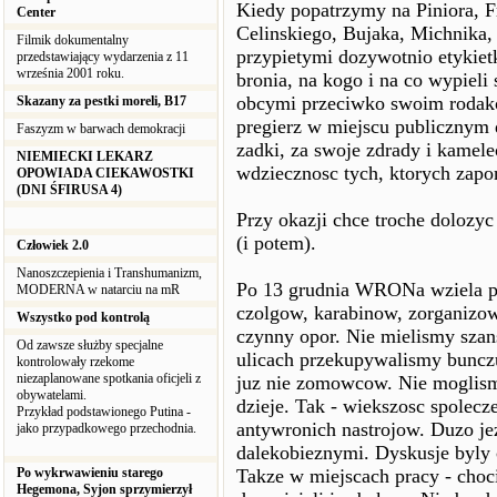
Kiedy popatrzymy na Piniora, F
Center
Celinskiego, Bujaka, Michnika,
Filmik dokumentalny
przypietymi dozywotnio etykie
przedstawiający wydarzenia z 11
września 2001 roku.
bronia, na kogo i na co wypieli 
obcymi przeciwko swoim rodakom
Skazany za pestki moreli, B17
pregierz w miejscu publicznym 
Faszyzm w barwach demokracji
zadki, za swoje zdrady i kamel
NIEMIECKI LEKARZ
wdziecznosc tych, ktorych zapom
OPOWIADA CIEKAWOSTKI
(DNI ŚFIRUSA 4)
Przy okazji chce troche doloz
(i potem).
Człowiek 2.0
Nanoszczepienia i Transhumanizm,
Po 13 grudnia WRONa wziela po
MODERNA w natarciu na mR
czolgow, karabinow, zorganizo
Wszystko pod kontrolą
czynny opor. Nie mielismy szan
Od zawsze służby specjalne
ulicach przekupywalismy buncz
kontrolowały rzekome
niezaplanowane spotkania oficjeli z
juz nie zomowcow. Nie moglismy
obywatelami.
dzieje. Tak - wiekszosc spolecz
Przykład podstawionego Putina -
antywronich nastrojow. Duzo j
jako przypadkowego przechodnia.
dalekobieznymi. Dyskusje byly c
Po wykrwawieniu starego
Takze w miejscach pracy - choci
Hegemona, Syjon sprzymierzył