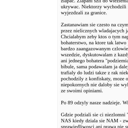
zlapac. Zlapani szli do wiezieni
ukrywac. Niektorzy wychodzili 
wyjezdzali za granice.
Zastanawiam sie czesto na czym
przez nielicznych wladajacych 
Chcialabym zeby ktos o tym nap
bohaterstwo, na ktore tak latw
bardzo zaangazowanym czlowie
wszedzie, dyskutowalam z kazdy
ani jednego bohatera "podziemi
bibule, sama podawalam ja dalej
trafialy do ludzi takze z rak n
pochodzily z konfiskaty, moze 
niepokornych nie daloby sie wyl
ze swoimi opiniami.
Po 89 odzyly nasze nadzieje. W
Gdzie podziali sie ci niezlomni
NAS kiedy dziala sie NAM - zw
sprawiedliwosci ani prawa nie s