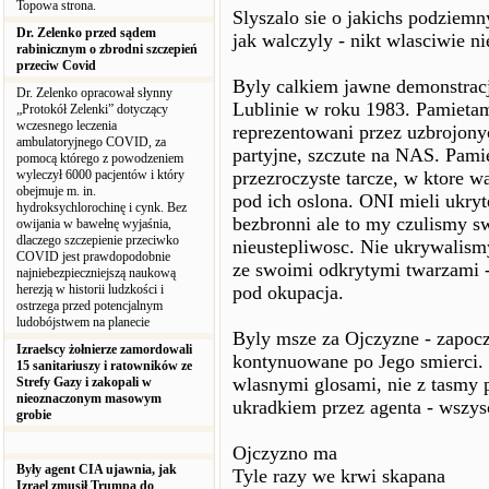
Topowa strona.
Slyszalo sie o jakichs podziemn
Dr. Zelenko przed sądem
jak walczyly - nikt wlasciwie ni
rabinicznym o zbrodni szczepień
przeciw Covid
Byly calkiem jawne demonstrac
Dr. Zelenko opracował słynny
Lublinie w roku 1983. Pamietam 
„Protokół Zelenki” dotyczący
wczesnego leczenia
reprezentowani przez uzbrojon
ambulatoryjnego COVID, za
partyjne, szczute na NAS. Pami
pomocą którego z powodzeniem
wyleczył 6000 pacjentów i który
przezroczyste tarcze, w ktore w
obejmuje m. in.
pod ich oslona. ONI mieli ukryt
hydroksychlorochinę i cynk. Bez
bezbronni ale to my czulismy swo
owijania w bawełnę wyjaśnia,
dlaczego szczepienie przeciwko
nieustepliwosc. Nie ukrywalism
COVID jest prawdopodobnie
ze swoimi odkrytymi twarzami -
najniebezpieczniejszą naukową
herezją w historii ludzkości i
pod okupacja.
ostrzega przed potencjalnym
ludobójstwem na planecie
Byly msze za Ojczyzne - zapocz
Izraelscy żołnierze zamordowali
kontynuowane po Jego smierci. 
15 sanitariuszy i ratowników ze
wlasnymi glosami, nie z tasmy 
Strefy Gazy i zakopali w
nieoznaczonym masowym
ukradkiem przez agenta - wszys
grobie
Ojczyzno ma
Były agent CIA ujawnia, jak
Tyle razy we krwi skapana
Izrael zmusił Trumpa do