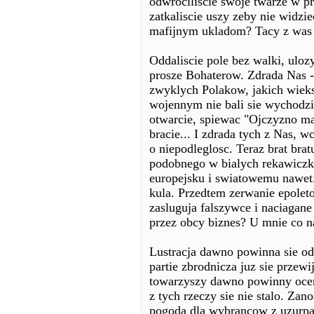
odwrociliscie swoje twarze w pr
zatkaliscie uszy zeby nie widzi
mafijnym ukladom? Tacy z was b
Oddaliscie pole bez walki, uloz
prosze Bohaterow. Zdrada Nas - 
zwyklych Polakow, jakich wieks
wojennym nie bali sie wychodzi
otwarcie, spiewac "Ojczyzno ma,
bracie... I zdrada tych z Nas, w
o niepodleglosc. Teraz brat brat
podobnego w bialych rekawiczka
europejsku i swiatowemu nawet.
kula. Przedtem zerwanie epolet
zasluguja falszywce i naciagane
przez obcy biznes? U mnie co na
Lustracja dawno powinna sie o
partie zbrodnicza juz sie przew
towarzyszy dawno powinny oceni
z tych rzeczy sie nie stalo. Zan
pogoda dla wybrancow z uzurpacj