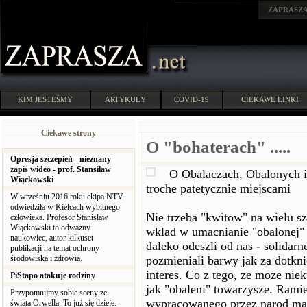
ZAPRASZ
KIM JESTEŚMY
ARTYKUŁY
COVID-19
CIEKAWE LINKI
Ciekawe strony
O "bohaterach" .....
Opresja szczepień - nieznany
zapis wideo - prof. Stansiław
O Obalaczach, Obalonych i
Wiąckowski
troche patetycznie miejscami
W wrześniu 2016 roku ekipa NTV
odwiedziła w Kielcach wybitnego
Nie trzeba "kwitow" na wielu s
człowieka. Profesor Stanisław
Wiąckowski to odważny
wklad w umacnianie "obalonej"
naukowiec, autor kilkuset
daleko odeszli od nas - solidarn
publikacji na temat ochrony
środowiska i zdrowia.
pozmieniali barwy jak za dotkn
interes. Co z tego, ze moze niek
PiStapo atakuje rodziny
jak "obaleni" towarzysze. Rami
Przypomnijmy sobie sceny ze
wypracowanego przez narod majat
świata Orwella. To już się dzieje.