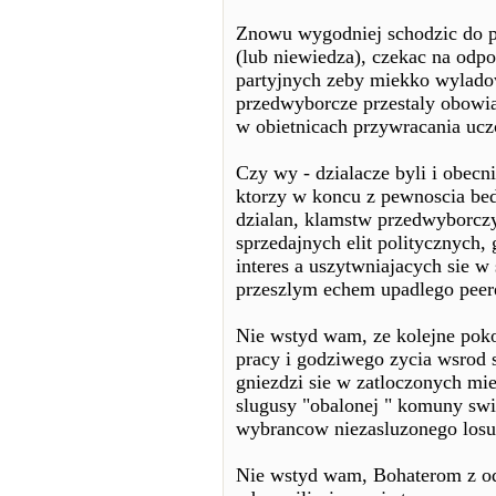
Znowu wygodniej schodzic do p
(lub niewiedza), czekac na odp
partyjnych zeby miekko wyladow
przedwyborcze przestaly obowiaz
w obietnicach przywracania uczc
Czy wy - dzialacze byli i obecni
ktorzy w koncu z pewnoscia bed
dzialan, klamstw przedwyborcz
sprzedajnych elit politycznych,
interes a uszytwniajacych sie 
przeszlym echem upadlego peer
Nie wstyd wam, ze kolejne poko
pracy i godziwego zycia wsrod 
gniezdzi sie w zatloczonych mie
slugusy "obalonej " komuny swi
wybrancow niezasluzonego losu
Nie wstyd wam, Bohaterom z od