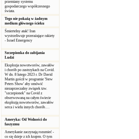
przemiany systemu
gospodarczego współczesnego
świata.
Tego nie pokażą w żadnym
medium głównego ścieku
Śmiertelny atak! Iran
wystrzeliwuje przerażające rakiety
- Israel Emergency
Szczepionka do zabijania
Ludzi
Eksplozja nowotworów, zawałów
i chorób po zastrzykach na Covid.
W dn. 8 lutego 2023 r. Dr David
Martin gościł w programie 'Stew
Peters Show' aby omówić
niezaprzeczalny związek tzw.
"szczepionek" na Covid z
obserwowaną na całym świecie
eksplozją nowotworów, zawałów
serca i wielu innych chorób.…
Ameryka: Od Wolności do
faszyzmu
Amerykanie zaczynają rozumieć -
co się dzieje z ich krajem. O tym