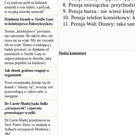
Czy podczas prób na ludziach
8. Pensja miesiączka: przychodzi
umierali u was ludzie, a jeśli tak,
9. Pensja burza.: nie wiesz kiedy 
to na jaką chorobę umierali?
10. Pensja telefon komórkowy: k
Działania Izraela w Strefie Gazy
11. Pensja Walt Disney: taka sam
to ludobójstwo Palestyńczyków
Termin „ludobójstwo” powinien
nas zatrzymać. Bo takich słów nie
rzuca się na wiatr. My nie rzucamy
ich na wiatr. Mamy wynikającą z
badań pewność, że działania sił
Dodaj komentarz
izraelskich w Strefie Gazy to
najpoważniejsza ze zbrodni, jaką
można popełnić na ludzkości.
Jak tlenek grafenu reaguje w
organizmie
Przez szczepionkę dostaje się do
tkanek i "mnoży się", tworząc sieć
przewodzącą w całym ciele, a
następnie...
Dr Carrie Madej bada fiolki
„szczypawek” i ujawnia
przerażające wyniki
Dr Carrie Madej przedstawia na
Stew Peters Show co znalazła w
fiolkach szczypawek Moderna i
J&J