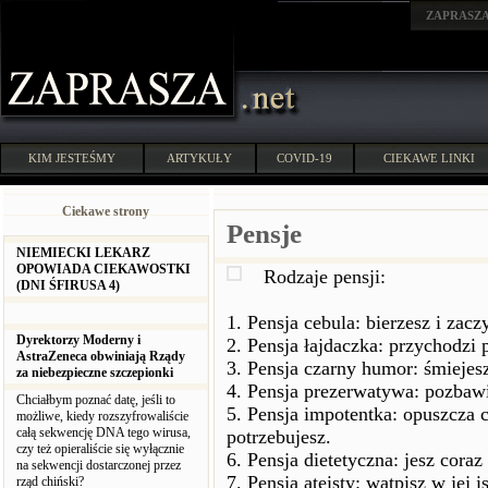
ZAPRASZ
KIM JESTEŚMY
ARTYKUŁY
COVID-19
CIEKAWE LINKI
Ciekawe strony
Pensje
NIEMIECKI LEKARZ
OPOWIADA CIEKAWOSTKI
Rodzaje pensji:
(DNI ŚFIRUSA 4)
1. Pensja cebula: bierzesz i zacz
Dyrektorzy Moderny i
2. Pensja łajdaczka: przychodzi 
AstraZeneca obwiniają Rządy
3. Pensja czarny humor: śmiejesz
za niebezpieczne szczepionki
4. Pensja prezerwatywa: pozbawia
Chciałbym poznać datę, jeśli to
5. Pensja impotentka: opuszcza 
możliwe, kiedy rozszyfrowaliście
całą sekwencję DNA tego wirusa,
potrzebujesz.
czy też opieraliście się wyłącznie
6. Pensja dietetyczna: jesz coraz
na sekwencji dostarczonej przez
7. Pensja ateisty: wątpisz w jej i
rząd chiński?