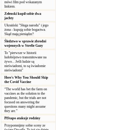
mówi film pod wskazanym
linkiem.
Zełenski kupił sobie dwa
jachty
Ukraiński "Sługa narodu" i jego
żona - kupują sobie bogactwa.
Skąd mają pieniądze?
Śledztwo w sprawie zbrodni
wojennych w Strefie Gazy
To "pierwsze w historii
ludobójstwo transmitowane na
żywo... Jeśli ludzie są
nieświadomi, to są świadomie
nieświadomi"
Here's Why You Should Skip
the Covid Vaccine
“The world has bet the farm on
vaccines as the solution to the
pandemic, but the trials are not
focused on answering the
questions many might assume
they are.”
PiStapo atakuje rodziny
Przypomnijmy sobie sceny ze
świata Orwella. To już się dzieje.