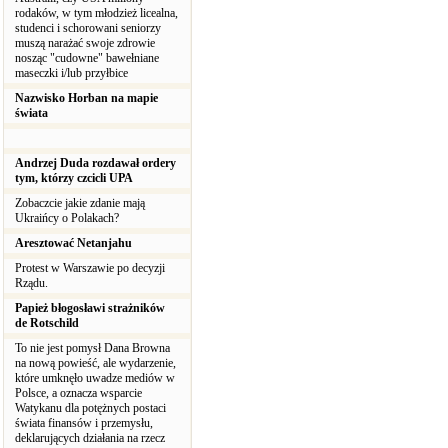
rodaków, w tym młodzież licealna,
studenci i schorowani seniorzy
muszą narażać swoje zdrowie
nosząc "cudowne" bawełniane
maseczki i/lub przyłbice
Nazwisko Horban na mapie
świata
Andrzej Duda rozdawał ordery
tym, którzy czcicli UPA
Zobaczcie jakie zdanie mają
Ukraińcy o Polakach?
Aresztować Netanjahu
Protest w Warszawie po decyzji
Rządu.
Papież błogosławi strażników
de Rotschild
To nie jest pomysł Dana Browna
na nową powieść, ale wydarzenie,
które umknęło uwadze mediów w
Polsce, a oznacza wsparcie
Watykanu dla potężnych postaci
świata finansów i przemysłu,
deklarujących działania na rzecz