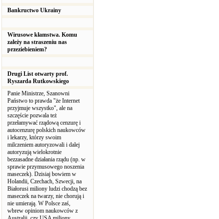
Bankructwo Ukrainy
Wirusowe kłamstwa. Komu
zależy na straszeniu nas
przeziebieniem?
Drugi List otwarty prof.
Ryszarda Rutkowskiego
Panie Ministrze, Szanowni
Państwo to prawda "że Internet
przyjmuje wszystko", ale na
szczęście pozwala też
przełamywać rządową cenzurę i
autocenzurę polskich naukowców
i lekarzy, którzy swoim
milczeniem autoryzowali i dalej
autoryzują wielokrotnie
bezzasadne działania rządu (np. w
sprawie przymusowego noszenia
maseczek). Dzisiaj bowiem w
Holandii, Czechach, Szwecji, na
Białorusi miliony ludzi chodzą bez
maseczek na twarzy, nie chorują i
nie umierają. W Polsce zaś,
wbrew opiniom naukowców z
Australii, czy USA miliony