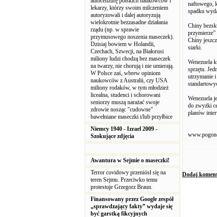
autocenzurę polskich naukowców i
naftowego, k
lekarzy, którzy swoim milczeniem
spadku wyda
autoryzowali i dalej autoryzują
wielokrotnie bezzasadne działania
Chiny bezsk
rządu (np. w sprawie
przymierze” 
przymusowego noszenia maseczek).
Chiny jeszcz
Dzisiaj bowiem w Holandii,
siarki.
Czechach, Szwecji, na Białorusi
miliony ludzi chodzą bez maseczek
Wenezuela ku
na twarzy, nie chorują i nie umierają.
sprzętu. Jed
W Polsce zaś, wbrew opiniom
utrzymanie i
naukowców z Australii, czy USA
standartowyc
miliony rodaków, w tym młodzież
licealna, studenci i schorowani
Wenezuela je
seniorzy muszą narażać swoje
do zwyżki c
zdrowie nosząc "cudowne"
planów inte
bawełniane maseczki i/lub przyłbice
Niemcy 1940 - Izrael 2009 -
www.pogon
Szokujące zdjęcia
Awantura w Sejmie o maseczki!
Terror covidowy przeniósł się na
Dodaj koment
teren Sejmu. Przeciwko temu
protestuje Grzegorz Braun.
Finansowany przez Google zespół
„sprawdzający fakty” wydaje się
być garstką fikcyjnych