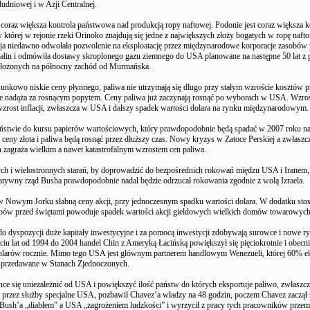
dniowej i w Azji Centralnej.
 coraz większa kontrola państwowa nad produkcją ropy naftowej. Podonie jest coraz większa k
 której w rejonie rzeki Orinoko znajdują się jedne z największych złoży bogatych w ropę naft
sja niedawno odwołała pozwolenie na eksploatację przez międzynarodowe korporacje zasobów 
alin i odmówiła dostawy skroplonego gazu ziemnego do USA planowane na następne 50 lat z
łożonych na północny zachód od Murmańska.
unkowo niskie ceny płynnego, paliwa nie utrzymają się dlugo przy stałym wzroście kosztów p
ie nadąża za rosnącym popytem. Ceny paliwa już zaczynają rosnąć po wyborach w USA. Wzros
zrost inflacji, zwłaszcza w USA i dalszy spadek wartości dolara na rynku międzynarodowym.
ństwie do kursu papierów wartościowych, który prawdopodobnie będą spadać w 2007 roku na
ceny złota i paliwa będą rosnąć przez dłuższy czas. Nowy kryzys w Zatoce Perskiej a zwłaszc
an zagraża wielkim a nawet katastrofalnym wzrostem cen paliwa.
ch i wielostronnych starań, by doprowadzić do bezpośrednich rokowań międzu USA i Iranem,
tywny rząd Busha prawdopodobnie nadal będzie odrzucał rokowania zgodnie z wolą Izraela.
 w Nowym Jorku słabną ceny akcji, przy jednoczesnym spadku wartości dolara. W dodatku st
pów przed świętami powoduje spadek wartości akcji gieldowych wielkich domów towarowych
o dyspozycji duże kapitały inwestycyjne i za pomocą inwestycji zdobywają surowce i nowe r
ęciu lat od 1994 do 2004 handel Chin z Ameryką Łacińską powiększył się pięciokrotnie i obecni
olarów rocznie. Mimo tego USA jest głównym partnerem handlowym Wenezueli, której 60% e
t sprzedawane w Stanach Zjednoczonych.
ce się uniezależnić od USA i powiększyć ilość państw do których eksportuje paliwo, zwłaszc
 przez służby specjalne USA, pozbawił Chavez’a władzy na 48 godzin, poczem Chavez zaczął
 Bush’a „diabłem” a USA „zagrożeniem ludzkości” i wyrzycił z pracy tych pracowników przem