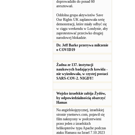
doprowadziło do ponad 60
aresztowań.
Oddolna grupa aktywistów Save
Our Rights UK zaplanowała serię
demonstracji, które miały odbyć się
w ciągu weekendu w Londynie, aby
zaprotestować przeciwko drugiej
narodowej blokadzie.
Dr. Jeff Barke przerywa milczenie
o COVID19
Żadna ze 137. instytucji
naukowych badających kowida -
nie wyizolowała, w czystej postaci
SARS-COV-2. NIGDY!
Wojsko izraelskie zabija Żydów,
by odpowiedzialnością obarczyć
Hamas
Na angielskojęzycznej, izraelskiej
stronie ynetnews.com, pojawił się
film nakręcony w podczerwieni
przez jeden z izraelskich
helikopterów typu Apache podczas
ataku Hamasu na Izrael 7.10.2023