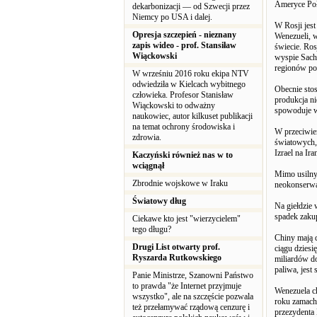
Ameryce Połu
dekarbonizacji — od Szwecji przez
Niemcy po USA i dalej.
W Rosji jest
Opresja szczepień - nieznany
Wenezueli, w
zapis wideo - prof. Stansiław
świecie. Ro
Wiąckowski
wyspie Sach
regionów po
W wrześniu 2016 roku ekipa NTV
odwiedziła w Kielcach wybitnego
Obecnie stos
człowieka. Profesor Stanisław
produkcja n
Wiąckowski to odważny
spowoduje w
naukowiec, autor kilkuset publikacji
na temat ochrony środowiska i
W przeciwie
zdrowia.
światowych, 
Izrael na Ir
Kaczyński również nas w to
wciągnął
Mimo usilny
Zbrodnie wojskowe w Iraku
neokonserwa
Światowy dług
Na giełdzie
spadek zaku
Ciekawe kto jest "wierzycielem"
tego długu?
Chiny mają d
Drugi List otwarty prof.
ciągu dziesi
Ryszarda Rutkowskiego
miliardów d
paliwa, jes
Panie Ministrze, Szanowni Państwo
to prawda "że Internet przyjmuje
Wenezuela ch
wszystko", ale na szczęście pozwala
roku zamach
też przełamywać rządową cenzurę i
przezydenta