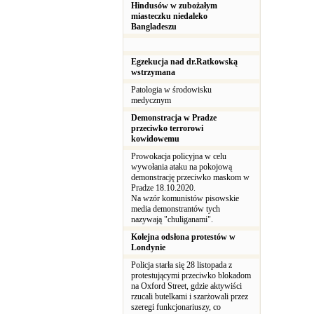
Hindusów w zubożałym
miasteczku niedaleko
Bangladeszu
Egzekucja nad dr.Ratkowską
wstrzymana
Patologia w środowisku
medycznym
Demonstracja w Pradze
przeciwko terrorowi
kowidowemu
Prowokacja policyjna w celu
wywołania ataku na pokojową
demonstrację przeciwko maskom w
Pradze 18.10.2020.
Na wzór komunistów pisowskie
media demonstrantów tych
nazywają "chuliganami".
Kolejna odsłona protestów w
Londynie
Policja starła się 28 listopada z
protestującymi przeciwko blokadom
na Oxford Street, gdzie aktywiści
rzucali butelkami i szarżowali przez
szeregi funkcjonariuszy, co