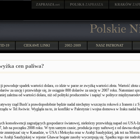
ZAPRASZA
.net
POLSKA
ZAPRASZA
KRAKÓW
ZAP
ID-19
CIEKAWE LINKI
2002-2009
NASZ PATRONAT
wyżka cen paliwa?
cji powoduje spadek wartości dolara, co idzie w parze ze zwyżką wartości złota. Wartość złota us
larów za uncję i przewiduje się, że osiągnie 800 dolarów za uncję w 2007 roku. Natomiast sp
mniej zależna od wartości dolara, niż od polityki producentów i napięć w polityce międzynarodo
tywny rząd Bush’a prawdopodobnie będzie nadal niechętny wszczęciu rokowń z Iranem i z S
rządu w Tel Awiwie. Wygląda na to, że konflikt w Palestynie i wojna domowa w Iraku nadal b
ch konsekwencji zagrażjących gospodarce światowej, niektórzy przewidują napad osi USA-Izr
, lub na początku 2008 roku. W tym samym czasie, produkcja ropy naftowej z od dawna eks
zie zmniejszać się w Kanadzie, w USA i Meksyku oraz w Arabji Saudyjskiej, jak też na Morz
w Arabji Saudyjskiej w rejonie Ghawar bogate zasoby wyczerpują się. Spadku tego nie nadro