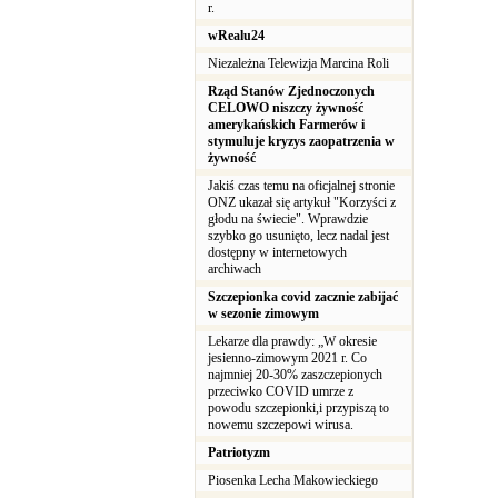
r.
wRealu24
Niezależna Telewizja Marcina Roli
Rząd Stanów Zjednoczonych
CELOWO niszczy żywność
amerykańskich Farmerów i
stymuluje kryzys zaopatrzenia w
żywność
Jakiś czas temu na oficjalnej stronie
ONZ ukazał się artykuł "Korzyści z
głodu na świecie". Wprawdzie
szybko go usunięto, lecz nadal jest
dostępny w internetowych
archiwach
Szczepionka covid zacznie zabijać
w sezonie zimowym
Lekarze dla prawdy: „W okresie
jesienno-zimowym 2021 r. Co
najmniej 20-30% zaszczepionych
przeciwko COVID umrze z
powodu szczepionki,i przypiszą to
nowemu szczepowi wirusa.
Patriotyzm
Piosenka Lecha Makowieckiego