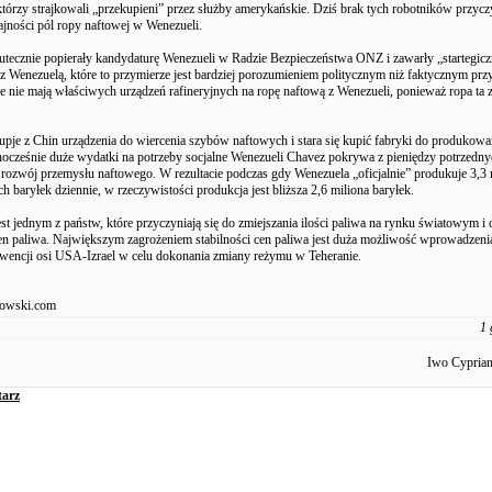
tórzy strajkowali „przekupieni” przez służby amerykańskie. Dziś brak tych robotników przycz
jności pól ropy naftowej w Wenezueli.
utecznie popierały kandydaturę Wenezueli w Radzie Bezpieczeństwa ONZ i zawarły „startegicz
z Wenezuelą, które to przymierze jest bardziej porozumieniem politycznym niż faktycznym pr
e nie mają właściwych urządzeń rafineryjnych na ropę naftową z Wenezueli, ponieważ ropa ta 
pje z Chin urządzenia do wiercenia szybów naftowych i stara się kupić fabryki do produkowa
nocześnie duże wydatki na potrzeby socjalne Wenezueli Chavez pokrywa z pieniędzy potrzedny
 rozwój przemysłu naftowego. W rezultacie podczas gdy Wenezuela „oficjalnie” produkuje 3,3 
h baryłek dziennie, w rzeczywistości produkcja jest bliższa 2,6 miliona baryłek.
st jednym z państw, które przyczyniają się do zmiejszania ilości paliwa na rynku światowym i c
en paliwa. Największym zagrożeniem stabilności cen paliwa jest duża możliwość wprowadzeni
rwencji osi USA-Izrael w celu dokonania zmiany reżymu w Teheranie.
owski.com
1 
Iwo Cypria
arz