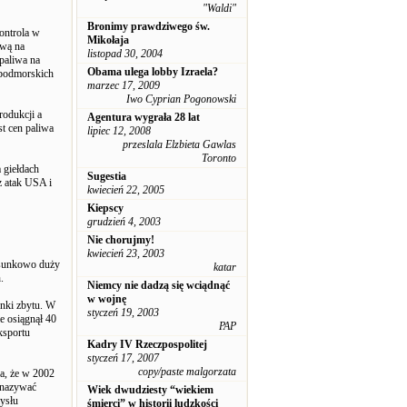
"Waldi"
Bronimy prawdziwego św.
ontrola w
Mikołaja
ową na
listopad 30, 2004
paliwa na
Obama ulega lobby Izraela?
 podmorskich
marzec 17, 2009
Iwo Cyprian Pogonowski
rodukcji a
Agentura wygrała 28 lat
t cen paliwa
lipiec 12, 2008
przeslala Elzbieta Gawlas
Toronto
 giełdach
Sugestia
z atak USA i
kwiecień 22, 2005
Kiepscy
grudzień 4, 2003
Nie chorujmy!
kwiecień 23, 2003
osunkowo duży
katar
.
Niemcy nie dadzą się wciądnąć
w wojnę
ynki zbytu. W
styczeń 19, 2003
e osiągnął 40
PAP
ksportu
Kadry IV Rzeczpospolitej
styczeń 17, 2007
copy/paste malgorzata
za, że w 2002
 nazywać
Wiek dwudziesty “wiekiem
ysłu
śmierci” w historii ludzkości