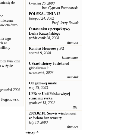
ynia się do
kwiecień 26, 2008
Iwo Cyprian Pogonowski
POLSKA - UNIA 12
ne
listopad 24, 2002
zymierzem.
Prof. Jerzy Nowak
zawiera dużo
O stosunku z perspektywy
Lecha Kaczyńskiego
październik 28, 2008
nia tego
tłumacz
ch na
miliony
Komitet Honorowy PO
styczeń 9, 2008
komentator
o za tym idzie
USrael tchórzy i ucieka od
a w życie
globalizmu ?
wrzesień 6, 2007
marduk
Od gazowej maski
maj 15, 2003
grudzień 2006
LPR: w Unii Polska więcej
straci niż zyska
n Pogonowski
grudzień 13, 2002
PAP
2009.02.18. Serwis wiadomości
ze świata bez cenzury
luty 18, 2009
tłumacz
więcej ->