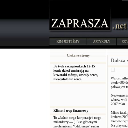
KIM JESTEŚMY
ARTYKUŁY
COV
Ciekawe strony
Dalsza 
Po tych szczepionkach 12-15
letnie dzieci umierają na
krwotoki mózgu, zawały serca,
Wzrost infla
niewydolność serca
około 600 do
paliwa jest 
Neokonserwa
wbrew woli 
2007 roku.
Klimat i trop finansowy
Mimo fatalny
końcem 2007
To właśnie mega-korporacje i mega-
terenów będ
miliarderzy — (...) są głównymi
Na przykład 
zwolennikami “oddolnego” ruchu