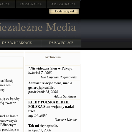
RASZA
TV
ZAPRASZA
ART
ZAPRASZA
Dodaj artykuł
DZIŚ W KRAKOWIE
DZIŚ W POLSCE
Archiwum
"Niewidoczny Słoń w Pokoju"
kwiecień 7, 2006
Iwo Cuprian Pogonowski
taliła się
Zamiast relacjonować, media
rawa cen
generują konflikt
wej.
październik 24, 2004
Adam Sandauer
yrją co byłoby
KIEDY POLSKA BĘDZIE
ędą trwać w
POLSKA Stan wojenny nadal
trwa
luty 14, 2007
ael na Iran z
Dariusz Kosiur
ploatowanych
u Północnym.
Tak mi się napisało.
bi produkcja w
listopad 7, 2006