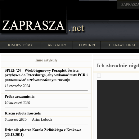
ZAPRASZ
KIM JESTEŚMY
ARTYKUŁY
COVID-19
CIEKAWE LINKI
Inne artykuły
Ich zbrodnie nig
SPIEF '24 – Wielobiegunowy Porządek Świata
przybywa do Petersburga, aby wykonać testy PCR i
porozmawiać o zrównoważonym rozwoju
11 czerwiec 2024
Próba zrozumienia
10 kwiecień 2020
Krecia robota Kościoła
6 marzec 2015
Artur Łoboda
Dziennik pisarza Karola Zielińskiego z Krakowa
(26.12.2011)