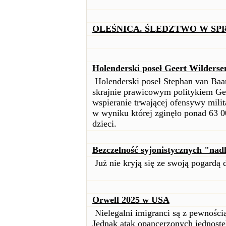
OLEŚNICA. ŚLEDZTWO W SP
Holenderski poseł Geert Wilderse
Holenderski poseł Stephan van Baar
skrajnie prawicowym politykiem Ge
wspieranie trwającej ofensywy milita
w wyniku której zginęło ponad 63 0
dzieci.
Bezczelność syjonistycznych "nad
Już nie kryją się ze swoją pogardą d
Orwell 2025 w USA
Nielegalni imigranci są z pewnoś
Jednak atak opancerzonych jednostek