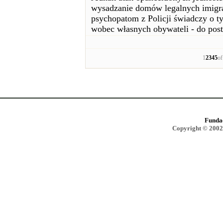
wysadzanie domów legalnych imigran
psychopatom z Policji świadczy o t
wobec własnych obywateli - do pos
1
2
3
4
5
o
Funda
Copyright © 2002