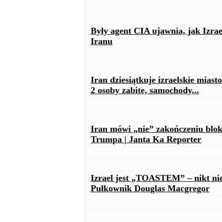
Były agent CIA ujawnia, jak Izr
Iranu
Iran dziesiątkuje izraelskie mias
2 osoby zabite, samochody...
Iran mówi „nie” zakończeniu blo
Trumpa | Janta Ka Reporter
Izrael jest „TOASTEM” – nikt nie
Pułkownik Douglas Macgregor