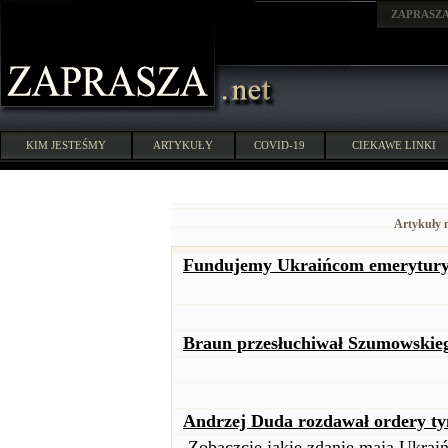
ZAPRASZ
KIM JESTEŚMY
ARTYKUŁY
COVID-19
CIEKAWE LINKI
Artykuły 
Fundujemy Ukraińcom emerytury. 
Braun przesłuchiwał Szumowskie
Andrzej Duda rozdawał ordery ty
Zobaczcie jakie zdanie mają Ukrai