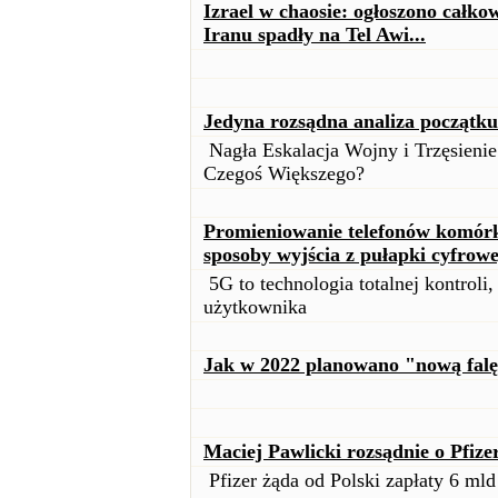
Izrael w chaosie: ogłoszono całko
Iranu spadły na Tel Awi...
Jedyna rozsądna analiza początk
Nagła Eskalacja Wojny i Trzęsieni
Czegoś Większego?
Promieniowanie telefonów komórko
sposoby wyjścia z pułapki cyfrowe
5G to technologia totalnej kontroli,
użytkownika
Jak w 2022 planowano "nową falę
Maciej Pawlicki rozsądnie o Pfize
Pfizer żąda od Polski zapłaty 6 mld 