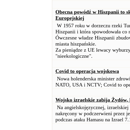
Obecna powódź w Hiszpanii to sk
Europejskiej
W 1957 roku w dorzeczu rzeki Tur
Hiszpanii i która spowodowała co n
Ówczesne władze Hiszpanii zbudow
miasta hiszpańskie.
Za pieniądze z UE lewacy wyburzyl
"nieekologiczne".
Covid to operacja wojskowa
Nowa holenderska minister zdro
NATO, USA i NCTV; Covid to ope
Wojsko izraelskie zabija Żydów,
Na angielskojęzycznej, izraelskiej
nakręcony w podczerwieni przez je
podczas ataku Hamasu na Izrael 7.