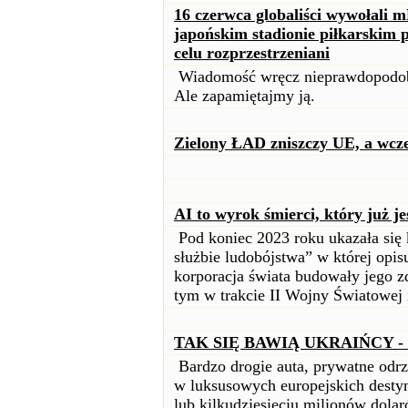
16 czerwca globaliści wywołali 
japońskim stadionie piłkarskim
celu rozprzestrzeniani
Wiadomość wręcz nieprawdopodo
Ale zapamiętajmy ją.
Zielony ŁAD zniszczy UE, a wcze
AI to wyrok śmierci, który już j
Pod koniec 2023 roku ukazała się 
służbie ludobójstwa” w której opisu
korporacja świata budowały jego z
tym w trakcie II Wojny Światowej 
TAK SIĘ BAWIĄ UKRAIŃCY -
Bardzo drogie auta, prywatne odrz
w luksusowych europejskich destyn
lub kilkudziesięciu milionów dolar