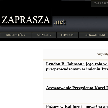
ZAPRASZ
KIM JESTEŚMY
ARTYKUŁY
COVID-19
CIEKAWE LINKI
Artykuły
Lyndon B. Johnson i jego rola w 
przeprowadzonym w imieniu Izr
Aresztowanie Prezydenta Korei 
Pożary w Kaliforni - poważna an