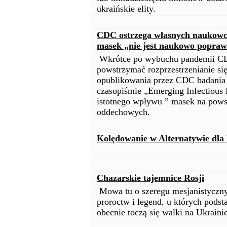
ukraińskie elity.
CDC ostrzega własnych naukowcó
masek „nie jest naukowo popra
Wkrótce po wybuchu pandemii CD
powstrzymać rozprzestrzenianie si
opublikowania przez CDC badania 
czasopiśmie „Emerging Infectious 
istotnego wpływu ” masek na pow
oddechowych.
Kolędowanie w Alternatywie dla
Chazarskie tajemnice Rosji
Mowa tu o szeregu mesjanistyczny
proroctw i legend, u których podst
obecnie toczą się walki na Ukrain