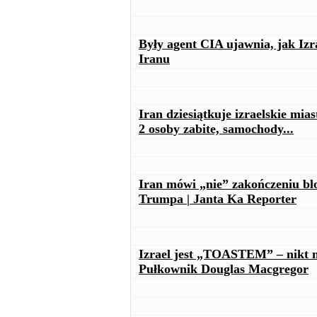
Były agent CIA ujawnia, jak I
Iranu
Iran dziesiątkuje izraelskie mi
2 osoby zabite, samochody...
Iran mówi „nie” zakończeniu bl
Trumpa | Janta Ka Reporter
Izrael jest „TOASTEM” – nikt n
Pułkownik Douglas Macgregor