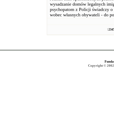
wysadzanie domów legalnych imigr
psychopatom z Policji świadczy o
wobec własnych obywateli - do po
1
2
3
4
Funda
Copyright © 2002