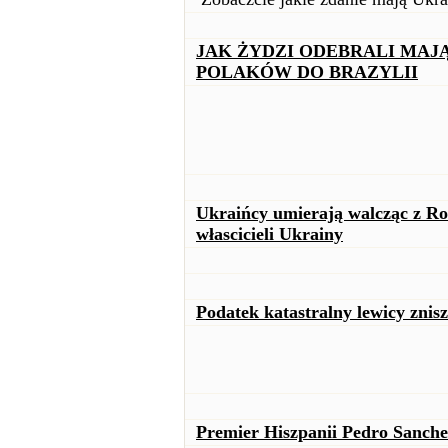
JAK ŻYDZI ODEBRALI MAJĄ
POLAKÓW DO BRAZYLII
Ukraińcy umierają walcząc z Ro
włascicieli Ukrainy
Podatek katastralny lewicy znis
Premier Hiszpanii Pedro Sanche