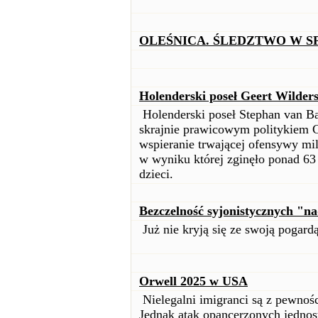
OLEŚNICA. ŚLEDZTWO W S
Holenderski poseł Geert Wilder
Holenderski poseł Stephan van Ba
skrajnie prawicowym politykiem 
wspieranie trwającej ofensywy mili
w wyniku której zginęło ponad 63
dzieci.
Bezczelność syjonistycznych "n
Już nie kryją się ze swoją pogardą
Orwell 2025 w USA
Nielegalni imigranci są z pewno
Jednak atak opancerzonych jednost