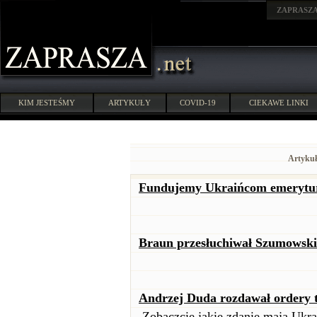
ZAPRASZ
KIM JESTEŚMY
ARTYKUŁY
COVID-19
CIEKAWE LINKI
Artykuł
Fundujemy Ukraińcom emerytury
Braun przesłuchiwał Szumowski
Andrzej Duda rozdawał ordery t
Zobaczcie jakie zdanie mają Ukra