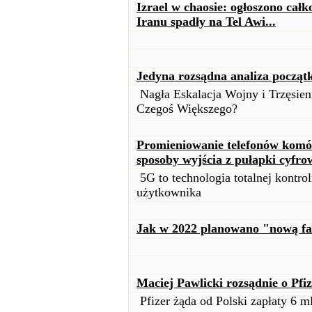
Izrael w chaosie: ogłoszono całk
Iranu spadły na Tel Awi...
Jedyna rozsądna analiza począt
Nagła Eskalacja Wojny i Trzęsie
Czegoś Większego?
Promieniowanie telefonów komór
sposoby wyjścia z pułapki cyfro
5G to technologia totalnej kontrol
użytkownika
Jak w 2022 planowano "nową fa
Maciej Pawlicki rozsądnie o Pfiz
Pfizer żąda od Polski zapłaty 6 ml