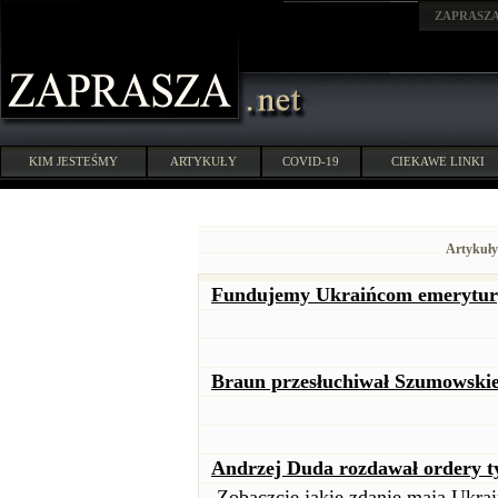
ZAPRASZ
KIM JESTEŚMY
ARTYKUŁY
COVID-19
CIEKAWE LINKI
Artykuły
Fundujemy Ukraińcom emerytury.
Braun przesłuchiwał Szumowskie
Andrzej Duda rozdawał ordery ty
Zobaczcie jakie zdanie mają Ukra