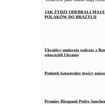
JAK ŻYDZI ODEBRALI MAJĄT
POLAKÓW DO BRAZYLII
Ukraińcy umierają walcząc z Ros
włascicieli Ukrainy
Podatek katastralny lewicy znisz
Premier Hiszpanii Pedro Sanchez