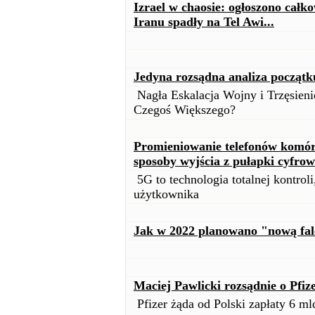
Izrael w chaosie: ogłoszono całk
Iranu spadły na Tel Awi...
Jedyna rozsądna analiza począt
Nagła Eskalacja Wojny i Trzęsien
Czegoś Większego?
Promieniowanie telefonów komórk
sposoby wyjścia z pułapki cyfrow
5G to technologia totalnej kontroli
użytkownika
Jak w 2022 planowano "nową fal
Maciej Pawlicki rozsądnie o Pfiz
Pfizer żąda od Polski zapłaty 6 mld