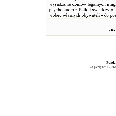
wysadzanie domów legalnych imigra
psychopatom z Policji świadczy o 
wobec własnych obywateli - do po
1
2
3
4
5
Funda
Copyright © 2002