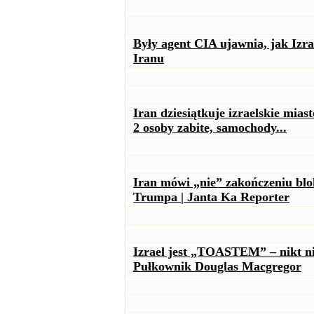
Były agent CIA ujawnia, jak Iz
Iranu
Iran dziesiątkuje izraelskie mia
2 osoby zabite, samochody...
Iran mówi „nie” zakończeniu bl
Trumpa | Janta Ka Reporter
Izrael jest „TOASTEM” – nikt ni
Pułkownik Douglas Macgregor