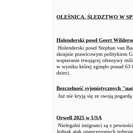
OLEŚNICA. ŚLEDZTWO W S
Holenderski poseł Geert Wilders
Holenderski poseł Stephan van Baa
skrajnie prawicowym politykiem G
wspieranie trwającej ofensywy milit
w wyniku której zginęło ponad 63 
dzieci.
Bezczelność syjonistycznych "na
Już nie kryją się ze swoją pogardą 
Orwell 2025 w USA
Nielegalni imigranci są z pewnoś
Jednak atak opancerzonych jednoste