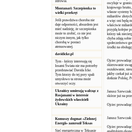
zdrowia.
oscyluje w granic
krajowego brutto,
Montanari: Szczepionka to
własne systemy ba
wielki przekręt
miliardów złotych
Jeśli prawdziwa choroba nie
a więc oni będą m
daje odporności, absurdem jest
właściwie miliard
mieć nadzieję, że szczepionka
przyjdą kolejne 
może to zrobić, co nie jest
którzy tak niecie
niczym innym, jak tylko
chyba zdają sobie
chorobą w postaci
społeczeństwo gen
atenuowanej.
środki na obsługę 
davidicke.pl
Ojciec prowadząc
Tym - którzy interesują się
skierowanie uwagi
losami Świata nie ma potrzeby
oszukiwanie, nie
przedstawiać Davida Icke.
jakby czekał już 
Tym ktorzy do tej pory spali
dotknie Polskę, P
umysłowo ta strona może
otworzyć oczy.
Ukraińcy umierają walcząc z
Janusz Szewczak:
Rosjanami w interesie
skórze już na prze
żydowskich włascicieli
Ukrainy
Ojciec prowadząc
Janusz Szewczak: 
Komuszy dogmat «Zielonej
Energii» zamroził Teksas
Ojciec prowadząc
Sieć energetyczna w Teksasie
analitykiem ekon