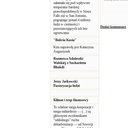
załamała się pod wpływem
temperatur bardziej
prawdopodobnych w Sioux
Falls niż w San Antonio,
pogrążając ponad 4 miliony
ludzi w ciemności i
Dodaj komentarz
pozostawiających ich bez
ogrzewania
"Babcia Kasia"
Kim naprawdę jest Katarzyna
Augustynek
Rozmowa Adnieszki
Wolskiej z Sucharitem
Bhakdi
Jerzy Jaśkowski
Pasteryzacja ludzi
Klimat i trop finansowy
To właśnie mega-korporacje i
mega-miliarderzy — (...) są
głównymi zwolennikami
“oddolnego” ruchu
dekarbonizacji — od Szwecji