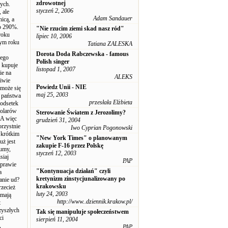
zdrowotnej
nych.
styczeń 2, 2006
 ale
Adam Sandauer
icą, a
o 290%.
"Nie rzucim ziemi skad nasz ród"
 roku
lipiec 10, 2006
tym roku
Tatiana ZALESKA
Dorota Doda Rabczewska - famous
nego
Polish singer
, kupuje
listopad 1, 2007
ie na
ALEKS
ciwie
Powiedz Unii - NIE
 może się
maj 25, 2003
u państwa
przesłała Elżbieta
 odsetek
dolarów
Sterowanie Światem z Jerozolimy?
. A więc
grudzień 31, 2004
orzystnie
Iwo Cyprian Pogonowski
 krótkim
"New York Times" o planowanym
uż jest
zakupie F-16 przez Polskę
sumy,
styczeń 12, 2003
siaj
PAP
 prawie
"Kontynuacja działań" czyli
a
kretynizm zinstycjunalizowany po
anie ud?
krakowsku
zecież
luty 24, 2003
 mają
http://www..dziennik.krakow.pl/
t
zyszłych
Tak się manipuluje społeczeństwem
ci
sierpień 11, 2004
,
PAP