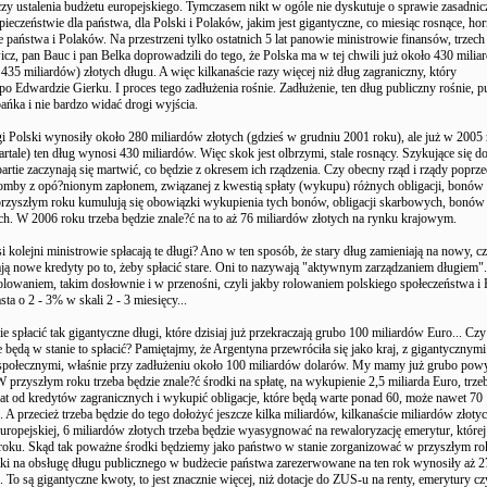
zy ustalenia budżetu europejskiego. Tymczasem nikt w ogóle nie dyskutuje o sprawie zasadnicz
ieczeństwie dla państwa, dla Polski i Polaków, jakim jest gigantyczne, co miesiąc rosnące, hor
e państwa i Polaków. Na przestrzeni tylko ostatnich 5 lat panowie ministrowie finansów, trzec
icz, pan Bauc i pan Belka doprowadzili do tego, że Polska ma w tej chwili już około 430 mili
435 miliardów) złotych długu. A więc kilkanaście razy więcej niż dług zagraniczny, który
po Edwardzie Gierku. I proces tego zadłużenia rośnie. Zadłużenie, ten dług publiczny rośnie, p
ńka i nie bardzo widać drogi wyjścia.
 Polski wynosiły około 280 miliardów złotych (gdzieś w grudniu 2001 roku), ale już w 2005
artale) ten dług wynosi 430 miliardów. Więc skok jest olbrzymi, stale rosnący. Szykujące się d
partie zaczynają się martwić, co będzie z okresem ich rządzenia. Czy obecny rząd i rządy poprze
bomby z opó?nionym zapłonem, związanej z kwestią spłaty (wykupu) różnych obligacji, bonów
zyszłym roku kumulują się obowiązki wykupienia tych bonów, obligacji skarbowych, bonów
. W 2006 roku trzeba będzie znale?ć na to aż 76 miliardów złotych na rynku krajowym.
i kolejni ministrowie spłacają te długi? Ano w ten sposób, że stary dług zamieniają na nowy, cz
ają nowe kredyty po to, żeby spłacić stare. Oni to nazywają "aktywnym zarządzaniem długiem"
rolowaniem, takim dosłownie i w przenośni, czyli jakby rolowaniem polskiego społeczeństwa i
sta o 2 - 3% w skali 2 - 3 miesięcy...
e spłacić tak gigantyczne długi, które dzisiaj już przekraczają grubo 100 miliardów Euro... Czy
 będą w stanie to spłacić? Pamiętajmy, że Argentyna przewróciła się jako kraj, z gigantycznymi
połecznymi, właśnie przy zadłużeniu około 100 miliardów dolarów. My mamy już grubo pow
 przyszłym roku trzeba będzie znale?ć środki na spłatę, na wykupienie 2,5 miliarda Euro, trze
 rat od kredytów zagranicznych i wykupić obligacje, które będą warte ponad 60, może nawet 70
. A przecież trzeba będzie do tego dołożyć jeszcze kilka miliardów, kilkanaście miliardów złoty
uropejskiej, 6 miliardów złotych trzeba będzie wyasygnować na rewaloryzację emerytur, której
oku. Skąd tak poważne środki będziemy jako państwo w stanie zorganizować w przyszłym r
tki na obsługę długu publicznego w budżecie państwa zarezerwowane na ten rok wynosiły aż 2
 To są gigantyczne kwoty, to jest znacznie więcej, niż dotacje do ZUS-u na renty, emerytury czy