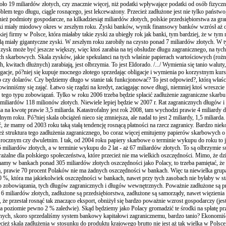
oło 19 miliardów złotych, czy znacznie więcej, niż podatki wpływające podatki od osób fizycz
blem tego długu, ciągle rosnącego, jest lekceważony. Przecież zadłużone jest nie tylko państwo,
ież podmioty gospodarcze, na kilkadziesiąt miliardów złotych, polskie przedsiębiorstwa za gran
ki miały miodowy okres w zeszłym roku. Zyski banków, wynik finansowy banków wzrósł aż 
iej firmy w Polsce, która miałaby takie zyski za ubiegły rok jak banki, tym bardziej, że w tym
ą miały gigantyczne zyski. W zeszłym roku zarobiły na czysto ponad 7 miliardów złotych. W 
n zysk może być jeszcze większy, więc ktoś zarabia na tej obsłudze długu zagranicznego, na tych
ch skarbowych. Skala zysków, jakie spekulanci na tych właśnie papierach wartościowych (roż
h, kwitach dłużnych) zarabiają, jest olbrzymia. To jest Eldorado. /.../ Wymienia się tanio waluty
gacje, pó?niej się kupuje mocnego złotego sprzedając obligacje i wymienia po korzystnym kurs
o czy dolarów. Czy będziemy długo w stanie tak funkcjonować? To jest odpowied?, którą właś
owinniśmy się zająć. Łatwo się rządzi na kredyt, zaciągając nowe długi, niemniej ktoś wreszcie
 tego typu zobowiązań. Tylko w roku 2006 trzeba będzie spłacić zadłużenie zagraniczne skarb
miliardów 118 milionów złotych. Niewiele lepiej będzie w 2007 r. Rat zagranicznych długów i
ia na kwotę prawie 3,5 miliarda. Katastrofalny jest rok 2008, tam wychodzi prawie 4 miliardy 
nym roku. Pó?niej skala obciążeń nieco się zmniejsza, ale nadal to jest 2 miliardy, 1,5 miliarda
 że mamy od 2003 roku taką stałą tendencję rosnącą płatności na rzecz zagranicy. Bardzo niek
eż struktura tego zadłużenia zagranicznego, bo coraz więcej emitujemy papierów skarbowych o
rocznym czy dwuletnim. I tak, od 2004 roku papiery skarbowe o terminie wykupu do roku to j
 miliardów złotych, a w terminie wykupu do 2 lat - aż 67 miliardów złotych. To są olbrzymie 
ażalne dla polskiego społeczeństwa, które przecież nie ma wielkich oszczędności. Mimo, że dzi
mamy w bankach ponad 305 miliardów złotych oszczędności jako Polacy, to trzeba pamiętać, że
ka, prawie 70 procent Polaków nie ma żadnych oszczędności w bankach. Więc ta niewielka grup
 %, która ma jakiekolwiek oszczędności w bankach, nawet przy tych zasobach nie byłaby w st
go zobowiązania, tych długów zagranicznych i długów wewnętrznych. Poważnie zadłużone są pr
ę 6 miliardów złotych, zadłużone są przedsiębiorstwa, zadłużone są samorządy, nawet więzienia
, że przestał rosnąć tak znacząco eksport, obniżył się bardzo poważnie wzrost gospodarczy (jes
na poziomie pewno 2 % zaledwie). Skąd będziemy jako Polacy gromadzić te środki na spłatę pr
nych, skoro sprzedaliśmy system bankowy kapitałowi zagranicznemu, bardzo tanio? Ekonomiś
ecież skala zadłużenia w stosunku do produktu krajowego brutto nie jest aż tak wielka w Polsce