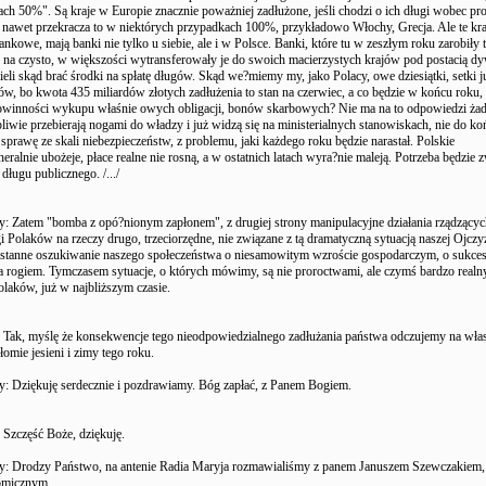
ach 50%". Są kraje w Europie znacznie poważniej zadłużone, jeśli chodzi o ich długi wobec pr
 nawet przekracza to w niektórych przypadkach 100%, przykładowo Włochy, Grecja. Ale te kra
nkowe, mają banki nie tylko u siebie, ale i w Polsce. Banki, które tu w zeszłym roku zarobiły t
 na czysto, w większości wytransferowały je do swoich macierzystych krajów pod postacią d
ieli skąd brać środki na spłatę długów. Skąd we?miemy my, jako Polacy, owe dziesiątki, setki j
ów, bo kwota 435 miliardów złotych zadłużenia to stan na czerwiec, a co będzie w końcu roku,
powinności wykupu właśnie owych obligacji, bonów skarbowych? Nie ma na to odpowiedzi żadn
rpliwie przebierają nogami do władzy i już widzą się na ministerialnych stanowiskach, nie do ko
 sprawę ze skali niebezpieczeństw, z problemu, jaki każdego roku będzie narastał. Polskie
eralnie ubożeje, płace realne nie rosną, a w ostatnich latach wyra?nie maleją. Potrzeba będzie 
długu publicznego. /.../
y: Zatem "bomba z opó?nionym zapłonem", z drugiej strony manipulacyjne działania rządzącyc
 Polaków na rzeczy drugo, trzeciorzędne, nie związane z tą dramatyczną sytuacją naszej Ojczyz
ustanne oszukiwanie naszego społeczeństwa o niesamowitym wzroście gospodarczym, o sukcesi
za rogiem. Tymczasem sytuacje, o których mówimy, są nie proroctwami, ale czymś bardzo realn
olaków, już w najbliższym czasie.
 Tak, myślę że konsekwencje tego nieodpowiedzialnego zadłużania państwa odczujemy na wła
łomie jesieni i zimy tego roku.
y: Dziękuję serdecznie i pozdrawiamy. Bóg zapłać, z Panem Bogiem.
Szczęść Boże, dziękuję.
y: Drodzy Państwo, na antenie Radia Maryja rozmawialiśmy z panem Januszem Szewczakiem,
omicznym.