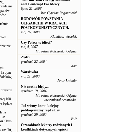
ej,
and Contempt For Mercy
rendalnie
lipiec 21, 2008
h panów
Iwo Cyprian Pogonowski
ardów
RODOWÓD POWSTANIA
OLIGARCHII W KRAJACH
uchnie
POSTKOMUNISTYCZNYCH.
maj 26, 2008
Klaudiusz Wesołek
 roku
o
Czy Polacy to idioci?
dnie nie
maj 4, 2007
Mirosław Naleziński, Gdynia
Żydzi
grudzień 22, 2004
aaa
yli
Warsiawka
. Ja bym
maj 21, 2008
 Polaków,
Artur Łoboda
Nie znośne błędy...
 przyszłe
grudzień 19, 2004
Mirosław Naleziński, Gdynia
yżej 100
www.mirnal.neostrada.
ba będzie
Już wiemy komu kolejny
polskojęzyczny rząd służy
ch na
grudzień 29, 2005
 nie
PAP
oku? Tym
O zarobkach lekarzy rodzinnych i
7
konfliktach dotyczących opieki
 zasiłki,