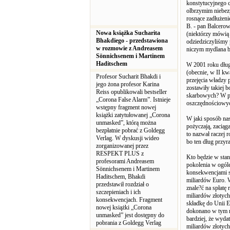
konstytucyjnego c
olbrzymim niebezp
rosnące zadłużeni
B. - pan Balcerow
Nowa książka Sucharita
(niektórzy mówią 
Bhakdiego - przedstawiona
odziedziczyliśmy 
w rozmowie z Andreasem
niczym mydlana ba
Sönnichsenem i Martinem
Haditschem
W 2001 roku długi
(obecnie, w II kw
Profesor Sucharit Bhakdi i
przejęcia władzy 
jego żona profesor Karina
zostawiły takiej 
Reiss opublikowali bestseller
skarbowych? W pr
„Corona False Alarm”. Istnieje
oszczędnościowych
wstępny fragment nowej
książki zatytułowanej „Corona
W jaki sposób nas
unmasked”, którą można
pożyczają, zaciąg
bezpłatnie pobrać z Goldegg
to nazwał raczej 
Verlag. W dyskusji wideo
bo ten dług przyra
zorganizowanej przez
RESPEKT PLUS z
Kto będzie w stani
profesorami Andreasem
pokolenia w ogóle
Sönnichsenem i Martinem
konsekwencjami s
Haditschem, Bhakdi
miliardów Euro. W
przedstawił rozdział o
znale?ć na spłatę
szczepieniach i ich
miliardów złotych
konsekwencjach. Fragment
składkę do Unii E
nowej książki „Corona
dokonano w tym r
unmasked” jest dostępny do
bardziej, że wyda
pobrania z Goldegg Verlag
miliardów złotych.