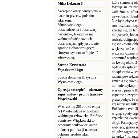
które stanowią ok
Milcz Lekarzu !!!
Wydaje się, że pro
Szczepionkowy bandytyzm w
zadłużone są równ
natarciu przeciw polskim
nawet banki. Ban
lekarzom.
Nie było chyba tak
Mimo wielkiego
również banki będ
doświadczenia i obserwacji
szacuje się, że te
pacjentów, lekarzowi nie
obligacjach, bona
wolno mówić o swoich
rodzaju obligacjac
obserwacjach gdy jest to nie
się zyskowne obli
zgodne z obowiązującym,
większą ilość eur
chorym, systemem "opieki"
wszyscy dzisiaj p
zdrowotnej.
upomnieć o spłatę
na kwotę około 3 
Strona Krzysztofa
będzie do spłacen
Wyszkowskiego
do spłacenia w jed
można powiedzieć,
Strona domowa Krzystofa
zmienia się równi
Wyszkowskiego
terminie wykupu, 
Opresja szczepień - nieznany
wartość prawie 85
zapis wideo - prof. Stansiław
zupełnie niewyobr
Wiąckowski
prasa podaje, że 
sześćdziesiąt kil
W wrześniu 2016 roku ekipa
Polaków z tych 30
NTV odwiedziła w Kielcach
wignąć spłaty te
wybitnego człowieka. Profesor
szpitale, na kwot
Stanisław Wiąckowski to
długi. Pamiętajmy
odważny naukowiec, autor
słabnący, gdzieś 
kilkuset publikacji na temat
długów zagranicz
ochrony środowiska i
twierdzą "no, prz