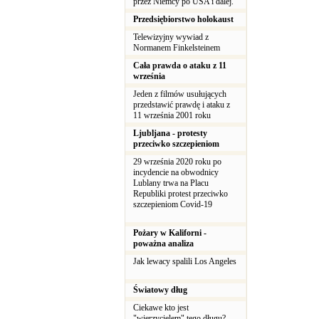
przez Niemcy po USA i dalej.
Przedsiębiorstwo holokaust
Telewizyjny wywiad z
Normanem Finkelsteinem
Cała prawda o ataku z 11
września
Jeden z filmów usułujących
przedstawić prawdę i ataku z
11 września 2001 roku
Ljubljana - protesty
przeciwko szczepieniom
29 września 2020 roku po
incydencie na obwodnicy
Lublany trwa na Placu
Republiki protest przeciwko
szczepieniom Covid-19
Pożary w Kaliforni -
poważna analiza
Jak lewacy spalili Los Angeles
Światowy dług
Ciekawe kto jest
"wierzycielem" tego długu?