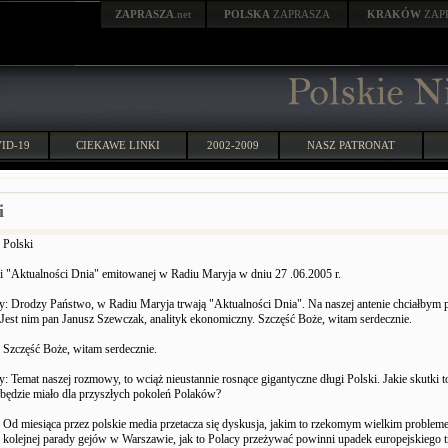
ZAPRASZA
.net
POLSKA
ZAPRASZA
KRAKÓW
ZAP
ID-19
CIEKAWE LINKI
2002-2009
NASZ PATRONAT
i
 Polski
i "Aktualności Dnia" emitowanej w Radiu Maryja w dniu 27 .06.2005 r.
y: Drodzy Państwo, w Radiu Maryja trwają "Aktualności Dnia". Na naszej antenie chciałbym 
 Jest nim pan Janusz Szewczak, analityk ekonomiczny. Szczęść Boże, witam serdecznie.
 Szczęść Boże, witam serdecznie.
: Temat naszej rozmowy, to wciąż nieustannie rosnące gigantyczne długi Polski. Jakie skutki t
 będzie miało dla przyszłych pokoleń Polaków?
Od miesiąca przez polskie media przetacza się dyskusja, jakim to rzekomym wielkim problem
 kolejnej parady gejów w Warszawie, jak to Polacy przeżywać powinni upadek europejskiego t