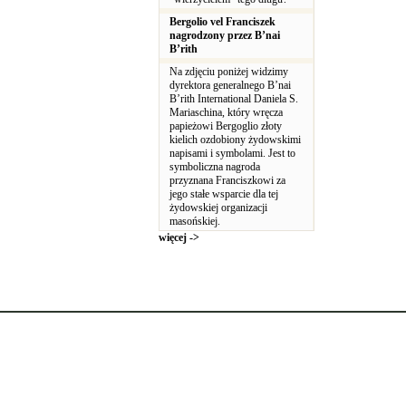
Bergolio vel Franciszek
nagrodzony przez B’nai
B’rith
Na zdjęciu poniżej widzimy
dyrektora generalnego B’nai
B’rith International Daniela S.
Mariaschina, który wręcza
papieżowi Bergoglio złoty
kielich ozdobiony żydowskimi
napisami i symbolami. Jest to
symboliczna nagroda
przyznana Franciszkowi za
jego stałe wsparcie dla tej
żydowskiej organizacji
masońskiej.
więcej ->