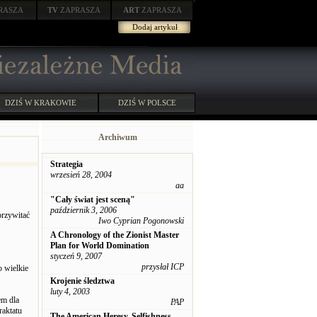
RASZA
TV
ZAPRASZA
ART
ZAPRASZA
Dodaj artykuł
DZIŚ W KRAKOWIE
DZIŚ W POLSCE
Archiwum
Strategia
wrzesień 28, 2004
aa
"Cały świat jest sceną"
październik 3, 2006
przywitać
Iwo Cyprian Pogonowski
A Chronology of the Zionist Master
Plan for World Domination
styczeń 9, 2007
przysłał ICP
o wielkie
Krojenie śledztwa
luty 4, 2003
em dla
PAP
raktatu
The American Heresy, Selfishness