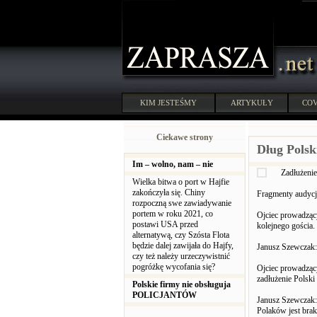
KIM JESTEŚMY
ARTYKUŁY
COV
Ciekawe strony
Dług Polsk
Im – wolno, nam – nie
Zadłużenie
Wielka bitwa o port w Hajfie
zakończyła się. Chiny
Fragmenty audycj
rozpoczną swe zawiadywanie
portem w roku 2021, co
Ojciec prowadząc
postawi USA przed
kolejnego gościa.
alternatywą, czy Szósta Flota
będzie dalej zawijała do Hajfy,
Janusz Szewczak:
czy też należy urzeczywistnić
pogróżkę wycofania się?
Ojciec prowadzący
zadłużenie Polski
Polskie firmy nie obsługuja
POLICJANTÓW
Janusz Szewczak: 
Polaków jest brak