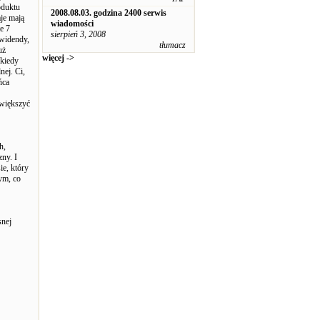
oduktu
2008.08.03. godzina 2400 serwis
je mają
wiadomości
e 7
sierpień 3, 2008
ywidendy,
tłumacz
uż
więcej ->
 kiedy
ej. Ci,
ńca
zwiększyć
h,
ny. I
e, który
ym, co
snej