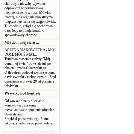
chorobę, a nie żeby wywołać
odpowiedź odpornościową i
nieprzenoszenie wirusa. Mówiąc
inaczej, nic z tego nie powstrzyma
rozprzestrzeniania się czegokolwiek.
Tu chodzi o, żebyś się pochorował i
o to, żeby to Twoje komórki
spowodowały chorobę.
Mój dom, mój świat ...
BOŻENA MAKOWIECKA - MÓJ
DOM, MÓJ ŚWIAT...
Tytułowa piosenka z płyty "Mój
dom, mój świat" powstała tuż po
obaleniu rządu Olszewskiego.
O ile refren podobał się wszystkim,
o tyle zwrotki - niekoniecznie... Stąd
opóźniona o prawie 20 lat premiera
teledysku ...
Wszystko pod kontrolą
Od zawsze służby specjalne
kontrolowały rzekome
niezaplanowane spotkania oficjeli z
obywatelami.
Przykład podstawionego Putina -
jako przypadkowego przechodnia.