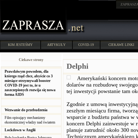
ZAPRASZ
KIM JESTEŚMY
ARTYKUŁY
COVID-19
CIEKAWE LINKI
Ciekawe strony
Delphi
Prawdziwym powodem, dla
którego rząd chce, abyście co 3
Amerykański koncern moto
miesiące otrzymywali booster
dolarów na rozbudowę swojego
COVID-19 jest to, że u
zaszczepionych rozwija się nowa
tej inwestycji powstanie tam o
forma AIDS
Zgodnie z umową inwestycyjną
zeszłym miesiącu firma, tworz
Wezwanie do przebudzenia
wsparcie z budżetu państwa w 
Film opisujący mechanizmy
ekonomicznej władzy nad światem
koncern Delphi zainwestuje w 
planuje zatrudnić około 300 
Lockdown w Anglii
Technicznym amerykańskiego ko
Była kochanka Borisa Johnsona