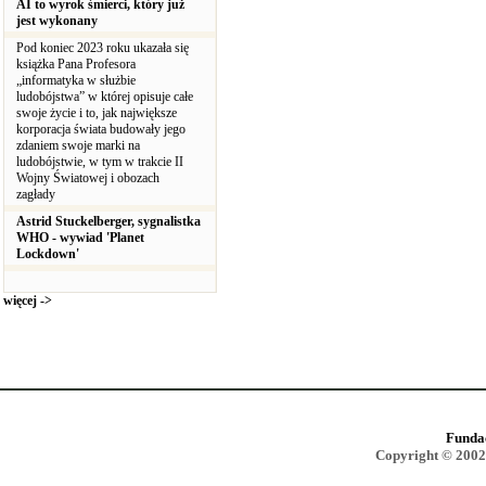
AI to wyrok śmierci, który już
jest wykonany
Pod koniec 2023 roku ukazała się
książka Pana Profesora
„informatyka w służbie
ludobójstwa” w której opisuje całe
swoje życie i to, jak największe
korporacja świata budowały jego
zdaniem swoje marki na
ludobójstwie, w tym w trakcie II
Wojny Światowej i obozach
zagłady
Astrid Stuckelberger, sygnalistka
WHO - wywiad 'Planet
Lockdown'
więcej ->
Funda
Copyright © 2002