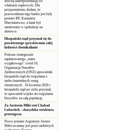
dziwną nadreprezentację we
władzach rządowych. Dla
przypomnienia, dodam, że
pracownikiem tego banku jest były
premier RP, Kazimierz
Marcinkiewicz, a bank był
zamieszany w spekulacje na
złotówce.
Hiszpański rząd przyznał się do
powietrznego spryskiwania całej
ludności chemikaliami
Podczas strategicznie
zaplanowanego „stanu
wyjątkowego” covid-19,
Organizacja Narodów
Zjednoczonych (ONZ) upoważniła
hiszpański rząd do rozpylania z
nieba śmiertelnych smug
chemicznych . 16 kwietnia 2020 r.
hiszpański rząd po cichu przyznał,
że upoważnił wojsko do rozpylania
biocydów na całą populację.
Za Javierem Milei stoi Chabad
Lubavitch - chasydzka struktura
przestępcza
Nowy premier Argentyny Javiere
Milei uważany jest przez niektórych