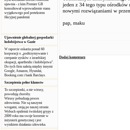
jeden z 34 tego typu ośrodków 
ujawnia - z kim Premier GB
konsultował wprowadzenie stanu
nowymi rozwiązaniami w prze
wyjątkowego pod pretekstem
fikcyjnej pandemii
pap, maku
Ujawnienie globalnej gospodarki
ludobójstwa w Gazie
W raporcie oskarża ponad 60
korporacji o „podtrzymywanie i
Dodaj komentarz
czerpanie zysków z izraelskiej
okupacji, apartheidu i ludobójstwa”.
Do tych firm należą między innymi
Google, Amazon, Hyundai,
Booking.com i bank Barclays.
Szczepienia pełne kłamstw
To szczepionki, a nie wirusy,
powodują choroby.
Wirusy pobudzają proces
zdrowienia. Nie są naszymi
wrogami, stoją po naszej stronie.
Wybuch epidemii świńskiej grypy z
2009 roku ma swoje korzenie w
inżynierii genetycznej i jest
wynikiem działania człowieka.