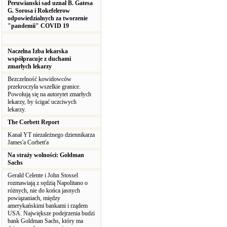
Peruwianski sad uznal B. Gatesa
G. Sorosa i Rokefelerow
odpowiedzialnych za tworzenie
"pandemii" COVID 19
Naczelna Izba lekarska
współpracuje z duchami
zmarłych lekarzy
Bezczelność kowidowców
przekroczyła wszelkie granice.
Powołują się na autorytet zmarłych
lekarzy, by ścigać uczciwych
lekarzy.
The Corbett Report
Kanał YT niezależnego dziennikarza
James'a Corbett'a
Na straży wolności: Goldman
Sachs
Gerald Celente i John Stossel
rozmawiają z sędzią Napolitano o
różnych, nie do końca jasnych
powiązaniach, między
amerykańskimi bankami i rządem
USA. Największe podejrzenia budzi
bank Goldman Sachs, który ma