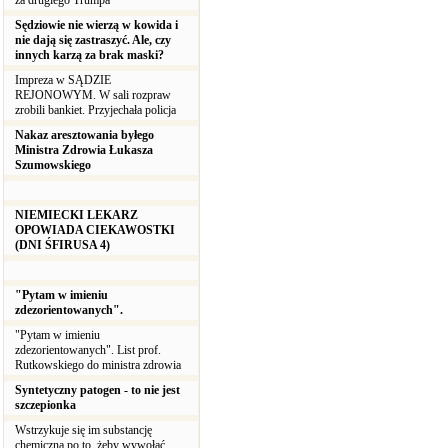
za drugiego Trumpa
Sędziowie nie wierzą w kowida i
nie dają się zastraszyć. Ale, czy
innych karzą za brak maski?
Impreza w SĄDZIE
REJONOWYM. W sali rozpraw
zrobili bankiet. Przyjechała policja
Nakaz aresztowania byłego
Ministra Zdrowia Łukasza
Szumowskiego
NIEMIECKI LEKARZ
OPOWIADA CIEKAWOSTKI
(DNI ŚFIRUSA 4)
"Pytam w imieniu
zdezorientowanych".
"Pytam w imieniu
zdezorientowanych". List prof.
Rutkowskiego do ministra zdrowia
Syntetyczny patogen - to nie jest
szczepionka
Wstrzykuje się im substancję
chemiczną po to, żeby wywołać