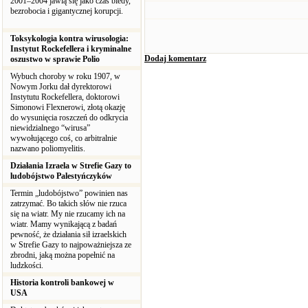
2001–2004 jawią się jako czas biedy,
bezrobocia i gigantycznej korupcji.
Toksykologia kontra wirusologia:
Instytut Rockefellera i kryminalne
Dodaj komentarz
oszustwo w sprawie Polio
Wybuch choroby w roku 1907, w
Nowym Jorku dał dyrektorowi
Instytutu Rockefellera, doktorowi
Simonowi Flexnerowi, złotą okazję
do wysunięcia roszczeń do odkrycia
niewidzialnego “wirusa”
wywołującego coś, co arbitralnie
nazwano poliomyelitis.
Działania Izraela w Strefie Gazy to
ludobójstwo Palestyńczyków
Termin „ludobójstwo” powinien nas
zatrzymać. Bo takich słów nie rzuca
się na wiatr. My nie rzucamy ich na
wiatr. Mamy wynikającą z badań
pewność, że działania sił izraelskich
w Strefie Gazy to najpoważniejsza ze
zbrodni, jaką można popełnić na
ludzkości.
Historia kontroli bankowej w
USA