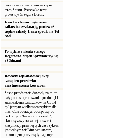
Terror covidowy przeniósł się na
teren Sejmu. Przeciwko temu
protestuje Grzegorz Braun.
Izrael w chaosie: ogłoszono
całkowitą ewakuację, ponieważ
ciężkie rakiety Iranu spadły na Tel
Awi...
Po wykrwawieniu starego
Hegemona, Syjon sprzymierzył się
z Chinami
Dowody zaplanowanej akcji
szczepień przeciwko
nieistniejącemu kowidowi
Sasha przedstawia dowody na to, że
cały proces opracowania, produkcji i
zatwierdzenia zastrzyków na Covid
był jednym wielkim teatrzykiem dla
mas. Cała operacja, począwszy od
rzekomych "badań klinicznych", a
skończywszy na samej nazwie i
klasyfikacji prawnej tych zastrzyków,
jest jednym wielkim oszustwem,
dokonanym przez rządy i agencje