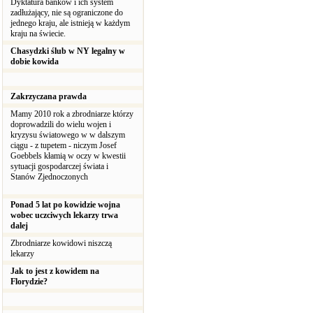
Dyktatura banków i ich system
zadłużający, nie są ograniczone do
jednego kraju, ale istnieją w każdym
kraju na świecie.
Chasydzki ślub w NY legalny w
dobie kowida
Zakrzyczana prawda
Mamy 2010 rok a zbrodniarze którzy
doprowadzili do wielu wojen i
kryzysu światowego w w dalszym
ciągu - z tupetem - niczym Josef
Goebbels kłamią w oczy w kwestii
sytuacji gospodarczej świata i
Stanów Zjednoczonych
Ponad 5 lat po kowidzie wojna
wobec uczciwych lekarzy trwa
dalej
Zbrodniarze kowidowi niszczą
lekarzy
Jak to jest z kowidem na
Florydzie?