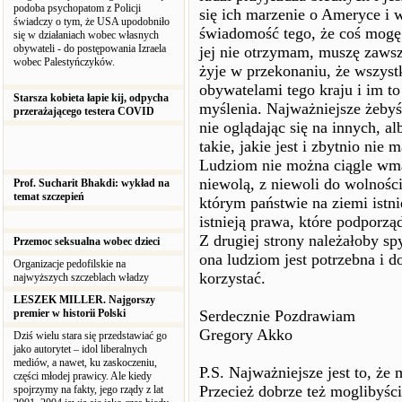
podoba psychopatom z Policji
się ich marzenie o Ameryce i w
świadczy o tym, że USA upodobniło
świadomość tego, że coś mogę 
się w działaniach wobec własnych
obywateli - do postępowania Izraela
jej nie otrzymam, muszę zawsz
wobec Palestyńczyków.
żyje w przekonaniu, że wszyst
obywatelami tego kraju i im to 
Starsza kobieta łapie kij, odpycha
myślenia. Najważniejsze żeby
przerażającego testera COVID
nie oglądając się na innych, al
takie, jakie jest i zbytnio n
Ludziom nie można ciągle wmawi
niewolą, z niewoli do wolnośc
Prof. Sucharit Bhakdi: wykład na
temat szczepień
którym państwie na ziemi istn
istnieją prawa, które podporz
Z drugiej strony należałoby s
Przemoc seksualna wobec dzieci
ona ludziom jest potrzebna i do
Organizacje pedofilskie na
korzystać.
najwyższych szczeblach władzy
LESZEK MILLER. Najgorszy
premier w historii Polski
Serdecznie Pozdrawiam
Gregory Akko
Dziś wielu stara się przedstawiać go
jako autorytet – idol liberalnych
mediów, a nawet, ku zaskoczeniu,
P.S. Najważniejsze jest to, ż
części młodej prawicy. Ale kiedy
Przecież dobrze też moglibyści
spojrzymy na fakty, jego rządy z lat