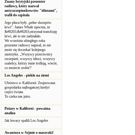
Znany brytyjski prezenter
radiowy, który nazwał
antyszczepionkowców "idiotami",
trafił do szpitala
Jego płuca były „pełne skrzepów
krwi”. James Whale ujawnia, że
&#8203;&#8203;otrzymał transfuzję
krwi, ale to nie zadziałało.
We wrześniu ubiegłego roku
prezenter radiowy napisał, że nie
może się doczekać kolejnego
zastrzyku. „Wszyscy przeciwnicy
szczepień, wszyscy idioci, wszyscy
szaleńcy, którzy mnie trollują, wiecie,
co możecie zrobić?
Los Angeles - piekło na ziemi
Ubóstwo w Kalifornii. Zrujnowana
gospodarka najbogatszej kiedyś
części świata.
To czeka nas jutro.
Pożary w Kaliforni - poważna
analiza
Jak lewacy spalili Los Angeles
Awantura w Sejmie o maseczki!