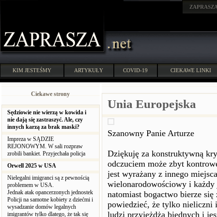
ZAPRASZ
KIM JESTEŚMY
ARTYKUŁY
COVID-19
CIEKAWE LINKI
Ciekawe strony
Unia Europejska
Sędziowie nie wierzą w kowida i
nie dają się zastraszyć. Ale, czy
innych karzą za brak maski?
Szanowny Panie Arturze
Impreza w SĄDZIE
REJONOWYM. W sali rozpraw
Dziękuję za konstruktywną kr
zrobili bankiet. Przyjechała policja
odczuciem może zbyt kontrowe
Orwell 2025 w USA
jest wyrażany z innego miejsca
Nielegalni imigranci są z pewnością
wielonarodowościowy i każdy 
problemem w USA.
Jednak atak opancerzonych jednostek
natomiast bogactwo bierze się 
Policji na samotne kobiety z dziećmi i
powiedzieć, że tylko nieliczni
wysadzanie domów legalnych
ludzi przyjeżdża biednych i je
imigrantów tylko dlatego, że tak się