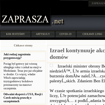
ZAPRASZ
KIM JESTEŚMY
ARTYKUŁY
COVID-19
CIEKAWE LINKI
Ciekawe strony
Izrael kontynuuje akc
Jaki rodzaj zagrożenia
domów
przygotowują?
Pociąg był gotowy już wiosną
Izraelski minister obrony 
ubiegłego roku i czekał na stacji w
niedzielÄ™, Ĺ?e armia izrael
Mediolanie. Teraz jest już oficjalnie
w drodze. Co więcej, władze
burzenia domĂłw naleĹ?Ä…cyc
Włoch zapowiadają
palestyĹ„skich. Zdaniem Ben Eli
trzytygodniowy lockdown
przeznaczony na masowe
szczepienia.
W czasie spotkania izraelskiego
Odważni eksperci z USA, Rosji i
liczy, Ĺ?e potencjalni zamacho
Czech mówią prawdę o
zrezygnujÄ… z podkĹ‚adania b
szczepieniach