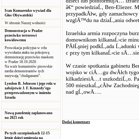
dzieci lub poinformujÄ… izra
â€“ powiedziaĹ‚ Ben-Eliezer. Mi
Ivan Komarenko wywiad dla
przypadkĂłw, gdy zamachowcy z
Głos Obywatelski
wzglÄ™du na dziaĹ‚ania odwet
W obronie Naszej wolności
Demonstracja w Pradze
Izraelska armia rozpoczyna bur
przeciwko terrorowi
domownikom kilkanaĹ›cie minut 
kowidowemu
PĂłĹşniej podkĹ‚ada Ĺ‚adunki
Prowokacja policyjna w celu
c przy tym kilkanaĹ›cie sÄ…si
wywołania ataku na pokojową
demonstrację przeciwko maskom
w Pradze 18.10.2020.
W czasie spotkania gabinetu B
Na wzór komunistów pisowskie
media demonstrantów tych
wojsko w ciÄ…gu dwĂłch tygo
nazywają "chuliganami".
kilkadziesiÄ…t uszkodziĹ‚o. P
Lyndon B. Johnson i jego rola w
500 mieszkaĹ„cĂłw Zachodniego
zabójstwie J. F. Kennedy’ego
nad gĹ‚owÄ….
przeprowadzonym w imieniu
Izraela
Nową pandemię zaplanowano
na 2025 rok
Dodaj komentarz
Po tych szczepionkach 12-15
letnie dzieci umierają na