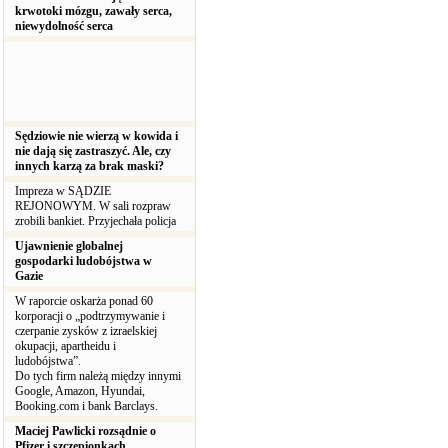
krwotoki mózgu, zawały serca,
niewydolność serca
Sędziowie nie wierzą w kowida i
nie dają się zastraszyć. Ale, czy
innych karzą za brak maski?
Impreza w SĄDZIE
REJONOWYM. W sali rozpraw
zrobili bankiet. Przyjechała policja
Ujawnienie globalnej
gospodarki ludobójstwa w
Gazie
W raporcie oskarża ponad 60
korporacji o „podtrzymywanie i
czerpanie zysków z izraelskiej
okupacji, apartheidu i
ludobójstwa”.
Do tych firm należą między innymi
Google, Amazon, Hyundai,
Booking.com i bank Barclays.
Maciej Pawlicki rozsądnie o
Pfizer i szczepionkach