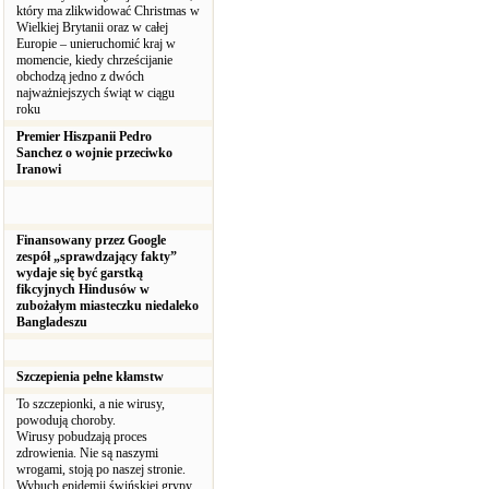
który ma zlikwidować Christmas w
Wielkiej Brytanii oraz w całej
Europie – unieruchomić kraj w
momencie, kiedy chrześcijanie
obchodzą jedno z dwóch
najważniejszych świąt w ciągu
roku
Premier Hiszpanii Pedro
Sanchez o wojnie przeciwko
Iranowi
Finansowany przez Google
zespół „sprawdzający fakty”
wydaje się być garstką
fikcyjnych Hindusów w
zubożałym miasteczku niedaleko
Bangladeszu
Szczepienia pełne kłamstw
To szczepionki, a nie wirusy,
powodują choroby.
Wirusy pobudzają proces
zdrowienia. Nie są naszymi
wrogami, stoją po naszej stronie.
Wybuch epidemii świńskiej grypy