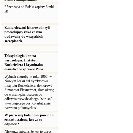
Pfizer żąda od Polski zapłaty 6 mld
zł!
Zamordowani lekarze odkryli
powodujący raka enzym
dodawany do wszystkich
szczepionek
Toksykologia kontra
wirusologia: Instytut
Rockefellera i kryminalne
oszustwo w sprawie Polio
Wybuch choroby w roku 1907, w
Nowym Jorku dał dyrektorowi
Instytutu Rockefellera, doktorowi
Simonowi Flexnerowi, złotą okazję
do wysunięcia roszczeń do
odkrycia niewidzialnego “wirusa”
wywołującego coś, co arbitralnie
nazwano poliomyelitis.
W pierwszej kolejności powinno
zostać ustalone, kto za to
odpowie?
Niektórzy mówią, że jest to wirus,