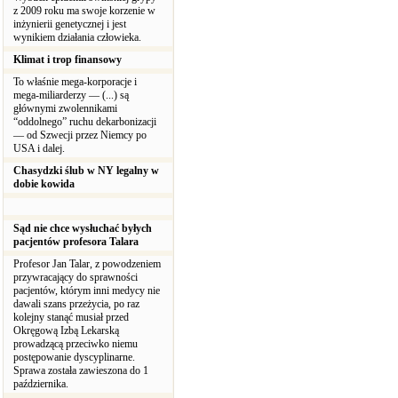
z 2009 roku ma swoje korzenie w
inżynierii genetycznej i jest
wynikiem działania człowieka.
Klimat i trop finansowy
To właśnie mega-korporacje i
mega-miliarderzy — (...) są
głównymi zwolennikami
“oddolnego” ruchu dekarbonizacji
— od Szwecji przez Niemcy po
USA i dalej.
Chasydzki ślub w NY legalny w
dobie kowida
Sąd nie chce wysłuchać byłych
pacjentów profesora Talara
Profesor Jan Talar, z powodzeniem
przywracający do sprawności
pacjentów, którym inni medycy nie
dawali szans przeżycia, po raz
kolejny stanąć musiał przed
Okręgową Izbą Lekarską
prowadzącą przeciwko niemu
postępowanie dyscyplinarne.
Sprawa została zawieszona do 1
października.