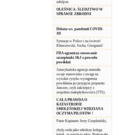
zabójcze.
OLEŚNICA. ŚLEDZTWO W
SPRAWIE ZBRODNI
Debata ws. pandemii COVID-
19!
Sytuacja w Polsce i na świecie!
Klimczewski, Socha, Giorganni!
FDA ogranicza stosowanie
szczepionki J&J z powodu
powikłań
Amerykańska agencja zmieniła
swoje stanowisko z uwagi na
wysokie ryzyko wystąpienia
powikłania po przyjęciu preparatu
Janssen, czyli zakrzepicy z
zespołem małopłytkowości (TTS).
CAŁA PRAWDA O
KATASTROFIE
SMOLEŃSKIEJ WIDZIANA
OCZYMA PILOTÓW !
Panie Kapitanie Jerzy Grzędzielski,
chylę czoła jako młodszy kolega
lotnik, za poniższy tekst. Brakowało