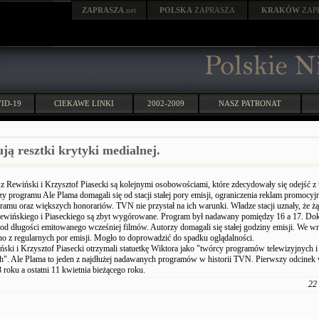
ZAPRASZA
.net
POLSKA
ZAPRASZA
KRAKÓW
ZAP
ID-19
CIEKAWE LINKI
2002-2009
NASZ PATRONAT
ją resztki krytyki medialnej.
z Rewiński i Krzysztof Piasecki są kolejnymi osobowościami, które zdecydowały się odejść z t
 programu Ale Plama domagali się od stacji stałej pory emisji, ograniczenia reklam promocy
ramu oraz większych honorariów. TVN nie przystał na ich warunki. Władze stacji uznały, że ż
ewińskiego i Piaseckiego są zbyt wygórowane. Program był nadawany pomiędzy 16 a 17. Dok
 od długości emitowanego wcześniej filmów. Autorzy domagali się stałej godziny emisji. We w
o z regularnych por emisji. Mogło to doprowadzić do spadku oglądalności.
ski i Krzysztof Piasecki otrzymali statuetkę Wiktora jako "twórcy programów telewizyjnych i
ch". Ale Plama to jeden z najdłużej nadawanych programów w historii TVN. Pierwszy odcine
roku a ostatni 11 kwietnia bieżącego roku.
22