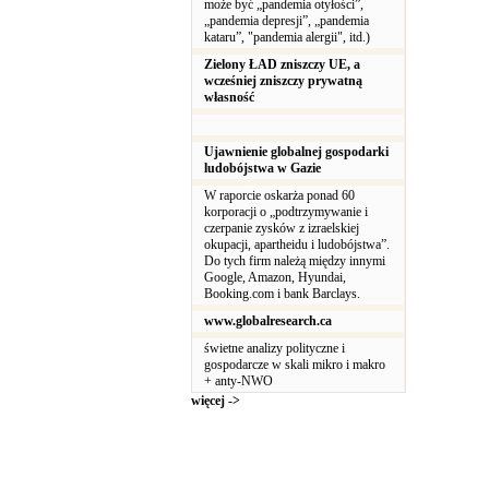
może być „pandemia otyłości”,
„pandemia depresji”, „pandemia
kataru”, "pandemia alergii", itd.)
Zielony ŁAD zniszczy UE, a
wcześniej zniszczy prywatną
własność
Ujawnienie globalnej gospodarki
ludobójstwa w Gazie
W raporcie oskarża ponad 60
korporacji o „podtrzymywanie i
czerpanie zysków z izraelskiej
okupacji, apartheidu i ludobójstwa”.
Do tych firm należą między innymi
Google, Amazon, Hyundai,
Booking.com i bank Barclays.
www.globalresearch.ca
świetne analizy polityczne i
gospodarcze w skali mikro i makro
+ anty-NWO
więcej ->