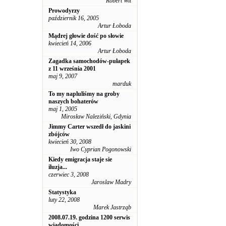
Robert Wit
Prowodyrzy
październik 16, 2005
Artur Łoboda
Mądrej głowie dość po słowie
kwiecień 14, 2006
Artur Łoboda
Zagadka samochodów-pułapek
z 11 września 2001
maj 9, 2007
marduk
To my napluliśmy na groby
naszych bohaterów
maj 1, 2005
Mirosław Naleziński, Gdynia
Jimmy Carter wszedł do jaskini
zbójców
kwiecień 30, 2008
Iwo Cyprian Pogonowski
Kiedy emigracja staje sie
iluzja...
czerwiec 3, 2008
Jaroslaw Madry
Statystyka
luty 22, 2008
Marek Jastrząb
2008.07.19. godzina 1200 serwis
wiadomości