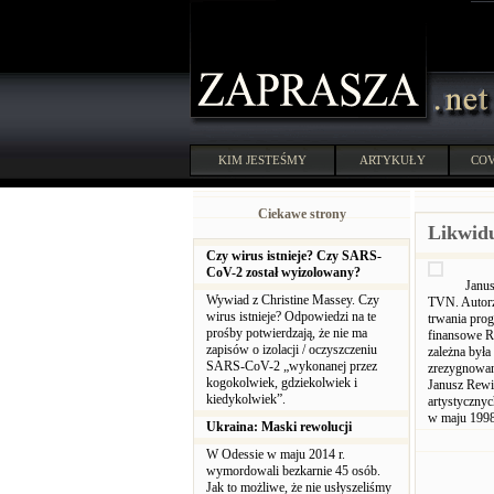
KIM JESTEŚMY
ARTYKUŁY
COV
Ciekawe strony
Likwidu
Czy wirus istnieje? Czy SARS-
CoV-2 został wyizolowany?
Janus
Wywiad z Christine Massey. Czy
TVN. Autorzy
wirus istnieje? Odpowiedzi na te
trwania prog
prośby potwierdzają, że nie ma
finansowe R
zapisów o izolacji / oczyszczeniu
zależna była
SARS-CoV-2 „wykonanej przez
zrezygnowan
kogokolwiek, gdziekolwiek i
Janusz Rewiń
kiedykolwiek”.
artystyczny
w maju 1998 
Ukraina: Maski rewolucji
W Odessie w maju 2014 r.
wymordowali bezkarnie 45 osób.
Jak to możliwe, że nie usłyszeliśmy