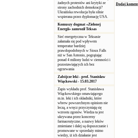
żadnych protestów ani krytyki ze
Dodaj koment
strony zachodnich demokracji?
Ukraińska rewolucja była silnie
wspierana przez dyplomację USA.
Komuszy dogmat «Zielonej
Energii» zamroził Teksas
Sieć energetyczna w Teksasie
załamała się pod wpływem
temperatur bardziej
prawdopodobnych w Sioux Falls
niż w San Antonio, pogrążając
ponad 4 miliony ludzi w ciemności i
pozostawiających ich bez
ogrzewania
Zabójcze leki - prof. Stanisław
Wiąckowski - 15.03.2017
Zapis wykładu prof. Stanisława
Wiąckowskiego omawiającego
m.in. leki i ich składniki, które
wbrew powszechnym opiniom nie
leczą, a wręcz przyczyniają się
wzrostu zgonów. Wiedza ta jest
ukrywana przez koncerny
farmaceutyczne, a nazwy leków
zmieniane i dalej są dopuszczanie i
promowane w sprzedaży mimo
wiedzy, iż ich działanie jest