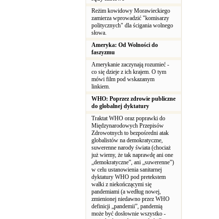
Reżim kowidowy Morawieckiego
zamierza wprowadzić "komisarzy
politycznych" dla ścigania wolnego
słowa.
Ameryka: Od Wolności do
faszyzmu
Amerykanie zaczynają rozumieć -
co się dzieje z ich krajem. O tym
mówi film pod wskazanym
linkiem.
WHO: Poprzez zdrowie publiczne
do globalnej dyktatury
Traktat WHO oraz poprawki do
Międzynarodowych Przepisów
Zdrowotnych to bezpośredni atak
globalistów na demokratyczne,
suwerenne narody świata (chociaż
już wiemy, że tak naprawdę ani one
„demokratyczne”, ani „suwerenne”)
w celu ustanowienia sanitarnej
dyktatury WHO pod pretekstem
walki z niekończącymi się
pandemiami (a według nowej,
zmienionej niedawno przez WHO
definicji „pandemii”, pandemią
może być dosłownie wszystko -