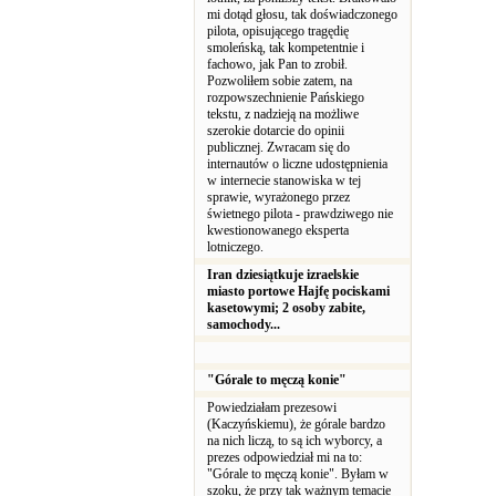
mi dotąd głosu, tak doświadczonego
pilota, opisującego tragędię
smoleńską, tak kompetentnie i
fachowo, jak Pan to zrobił.
Pozwoliłem sobie zatem, na
rozpowszechnienie Pańskiego
tekstu, z nadzieją na możliwe
szerokie dotarcie do opinii
publicznej. Zwracam się do
internautów o liczne udostępnienia
w internecie stanowiska w tej
sprawie, wyrażonego przez
świetnego pilota - prawdziwego nie
kwestionowanego eksperta
lotniczego.
Iran dziesiątkuje izraelskie
miasto portowe Hajfę pociskami
kasetowymi; 2 osoby zabite,
samochody...
"Górale to męczą konie"
Powiedziałam prezesowi
(Kaczyńskiemu), że górale bardzo
na nich liczą, to są ich wyborcy, a
prezes odpowiedział mi na to:
"Górale to męczą konie". Byłam w
szoku, że przy tak ważnym temacie