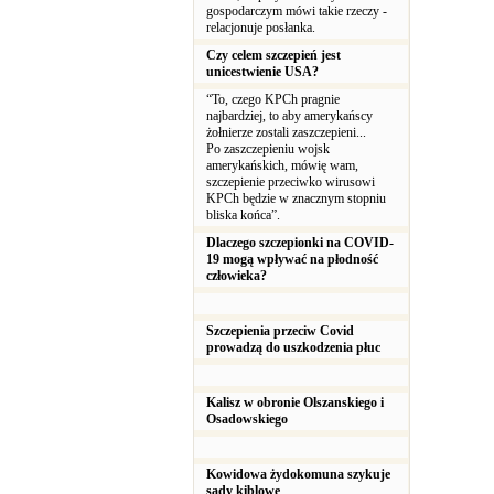
gospodarczym mówi takie rzeczy -
relacjonuje posłanka.
Czy celem szczepień jest
unicestwienie USA?
“To, czego KPCh pragnie
najbardziej, to aby amerykańscy
żołnierze zostali zaszczepieni...
Po zaszczepieniu wojsk
amerykańskich, mówię wam,
szczepienie przeciwko wirusowi
KPCh będzie w znacznym stopniu
bliska końca”.
Dlaczego szczepionki na COVID-
19 mogą wpływać na płodność
człowieka?
Szczepienia przeciw Covid
prowadzą do uszkodzenia płuc
Kalisz w obronie Olszanskiego i
Osadowskiego
Kowidowa żydokomuna szykuje
sądy kiblowe