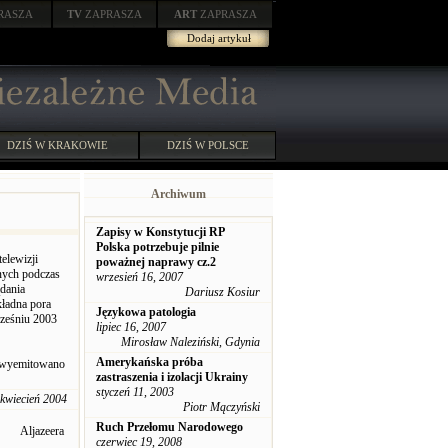
RASZA
TV
ZAPRASZA
ART
ZAPRASZA
Dodaj artykuł
DZIŚ W KRAKOWIE
DZIŚ W POLSCE
Archiwum
Zapisy w Konstytucji RP
Polska potrzebuje pilnie
elewizji
poważnej naprawy cz.2
jnych podczas
wrzesień 16, 2007
ądania
Dariusz Kosiur
ładna pora
Językowa patologia
rześniu 2003
lipiec 16, 2007
Mirosław Naleziński, Gdynia
Amerykańska próba
k wyemitowano
zastraszenia i izolacji Ukrainy
styczeń 11, 2003
 kwiecień 2004
Piotr Mączyński
Ruch Przełomu Narodowego
Aljazeera
czerwiec 19, 2008