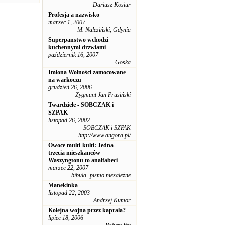
Dariusz Kosiur
Profesja a nazwisko
marzec 1, 2007
M. Naleziński, Gdynia
Superpanstwo wchodzi
kuchennymi drzwiami
październik 16, 2007
Goska
Imiona Wolności zamocowane
na warkoczu
grudzień 26, 2006
Zygmunt Jan Prusiński
Twardziele - SOBCZAK i
SZPAK
listopad 26, 2002
SOBCZAK i SZPAK
http://www.angora.pl/
Owoce multi-kulti: Jedna-
trzecia mieszkanców
Waszyngtonu to analfabeci
marzec 22, 2007
bibula- pismo niezależne
Manekinka
listopad 22, 2003
Andrzej Kumor
Kolejna wojna przez kaprala?
lipiec 18, 2006