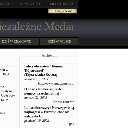
RASZA
TV
ZAPRASZA
ART
ZAPRASZA
Dodaj artykuł
DZIŚ W KRAKOWIE
DZIŚ W POLSCE
Archiwum
Polscy obywatele "Komisji
eniu w
Trójstronnej"
a, Doug
(Tajna władza Świata)
listopad 19, 2005
http://www.naszdziennik.pl
ę w
O nosie i tabakierce, czyli o
 Analysis),
pomocy wszechstronnej
by USA były
marzec 31, 2008
rakiet
Marek Jastrząb
Luksemburczycy i Norwegowie są
najbogatsi w Europie, choć nie
eniu
należą do UE
grudzień 19, 2002
PAP