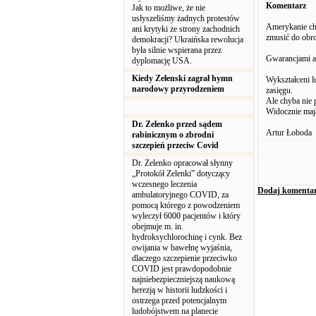
Komentarz
Jak to możliwe, że nie
usłyszeliśmy żadnych protestów
Amerykanie ch
ani krytyki ze strony zachodnich
zmusić do obro
demokracji? Ukraińska rewolucja
była silnie wspierana przez
Gwarancjami al
dyplomację USA.
Kiedy Zełenski zagrał hymn
Wykształceni l
narodowy przyrodzeniem
zasięgu.
Ale chyba nie 
Widocznie mają
Dr. Zelenko przed sądem
Artur Łoboda
rabinicznym o zbrodni
szczepień przeciw Covid
Dr. Zelenko opracował słynny
„Protokół Zelenki” dotyczący
wczesnego leczenia
Dodaj komenta
ambulatoryjnego COVID, za
pomocą którego z powodzeniem
wyleczył 6000 pacjentów i który
obejmuje m. in.
hydroksychlorochinę i cynk. Bez
owijania w bawełnę wyjaśnia,
dlaczego szczepienie przeciwko
COVID jest prawdopodobnie
najniebezpieczniejszą naukową
herezją w historii ludzkości i
ostrzega przed potencjalnym
ludobójstwem na planecie