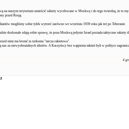
cą na naszym terytorium umieścić rakiety wycelowane w Moskwę i do tego twierdzą, że to my
ny przed Rosją.
iantów mogliśmy sobie tyłek wytrzeć zarówno we wrześniu 1939 roku jak też po Teheranie.
udzie doskonale zdają sobie sprawę, że poza Moskwą jedynie Izrael posiada taktyczne rakiety d
przed nimi ma bronić ta rzekoma "tarcza rakietowa".
 nas za niewyobrażalnych idiotów. A Kaczyńscy bez wątpienia takimi byli w polityce zagranicz
4 gr
rz