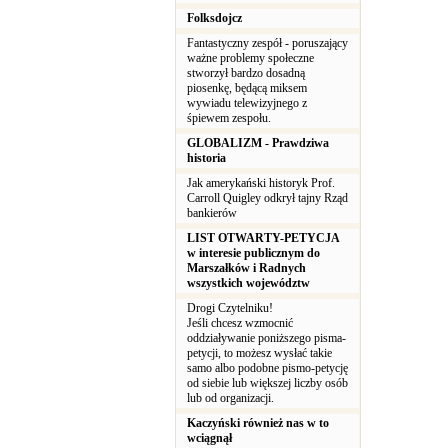
Folksdojcz
Fantastyczny zespół - poruszający
ważne problemy społeczne
stworzył bardzo dosadną
piosenkę, będącą miksem
wywiadu telewizyjnego z
śpiewem zespołu.
GLOBALIZM - Prawdziwa
historia
Jak amerykański historyk Prof.
Carroll Quigley odkrył tajny Rząd
bankierów
LIST OTWARTY-PETYCJA
w interesie publicznym do
Marszałków i Radnych
wszystkich województw
Drogi Czytelniku!
Jeśli chcesz wzmocnić
oddziaływanie poniższego pisma-
petycji, to możesz wysłać takie
samo albo podobne pismo-petycję
od siebie lub większej liczby osób
lub od organizacji.
Kaczyński również nas w to
wciągnął