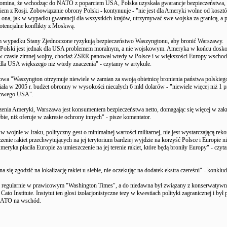
mina, że wchodząc do NATO z poparciem USA, Polska uzyskała gwarancje bezpieczeństwa,
iem z Rosji. Zobowiązanie obrony Polski - kontynuuje - "nie jest dla Ameryki wolne od koszt
ona, jak w wypadku gwarancji dla wszystkich krajów, utrzymywać swe wojska za granicą, a 
potencjalne konflikty z Moskwą.
 wypadku Stany Zjednoczone ryzykują bezpieczeństwo Waszyngtonu, aby bronić Warszawy.
 Polski jest jednak dla USA problemem moralnym, a nie wojskowym. Ameryka w końcu dosko
w czasie zimnej wojny, chociaż ZSRR panował wtedy w Polsce i w większości Europy wschodn
dla USA większego niż wtedy znaczenia" - czytamy w artykule.
a "Waszyngton otrzymuje niewiele w zamian za swoją obietnicę bronienia państwa polskiego
miała w 2005 r. budżet obronny w wysokości niecałych 6 mld dolarów - "niewiele więcej niż 1 p
kowego USA".
enia Ameryki, Warszawa jest konsumentem bezpieczeństwa netto, domagając się więcej w zakr
bie, niż oferuje w zakresie ochrony innych" - pisze komentator.
 w wojnie w Iraku, polityczny gest o minimalnej wartości militarnej, nie jest wystarczającą rek
enie rakiet przechwytujących na jej terytorium bardziej wyjdzie na korzyść Polsce i Europie 
meryka płaciła Europie za umieszczenie na jej terenie rakiet, które będą broniły Europy" - czy
 się zgodzić na lokalizację rakiet u siebie, nie oczekując na dodatek ekstra czereśni" - konklud
 regularnie w prawicowym "Washington Times", a do niedawna był związany z konserwatyw
 Cato Institute. Instytut ten głosi izolacjonistyczne tezy w kwestiach polityki zagranicznej i był
NATO na wschód.