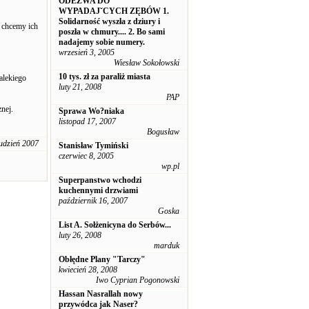
ODEZWA DO
WYPADAJˇCYCH ZĘBÓW 1.
Solidarność wyszła z dziury i
 chcemy ich
poszła w chmury.... 2. Bo sami
nadajemy sobie numery.
wrzesień 3, 2005
Wiesław Sokołowski
10 tys. zł za paraliż miasta
alekiego
luty 21, 2008
PAP
nej.
Sprawa Wo?niaka
listopad 17, 2007
Bogusław
udzień 2007
Stanisław Tymiński
czerwiec 8, 2005
wp.pl
Superpanstwo wchodzi
kuchennymi drzwiami
październik 16, 2007
Goska
List A. Sołżenicyna do Serbów...
luty 26, 2008
marduk
Obłędne Plany "Tarczy"
kwiecień 28, 2008
Iwo Cyprian Pogonowski
Hassan Nasrallah nowy
przywódca jak Naser?