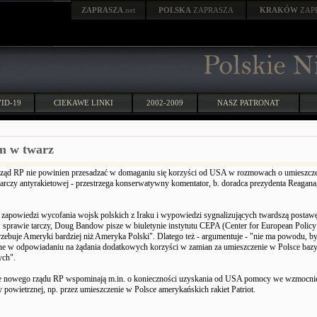
ZAPRASZA
.net
POLSKA
ZAPRASZA
KRAKÓW
ZAP
ID-19
CIEKAWE LINKI
2002-2009
NASZ PATRONAT
m w twarz
ząd RP nie powinien przesadzać w domaganiu się korzyści od USA w rozmowach o umieszcz
tarczy antyrakietowej - przestrzega konserwatywny komentator, b. doradca prezydenta Reagan
 zapowiedzi wycofania wojsk polskich z Iraku i wypowiedzi sygnalizujących twardszą postaw
 sprawie tarczy, Doug Bandow pisze w biuletynie instytutu CEPA (Center for European Policy
rzebuje Ameryki bardziej niż Ameryka Polski". Dlatego też - argumentuje - "nie ma powodu, 
ne w odpowiadaniu na żądania dodatkowych korzyści w zamian za umieszczenie w Polsce bazy 
ych".
le nowego rządu RP wspominają m.in. o konieczności uzyskania od USA pomocy we wzmocni
y powietrznej, np. przez umieszczenie w Polsce amerykańskich rakiet Patriot.