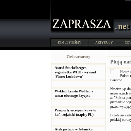
KIM JESTEŚMY
ARTYKUŁY
COV
Ciekawe strony
Plują na
Astrid Stuckelberger,
Nowy r
sygnalistka WHO - wywiad
Polsce 
'Planet Lockdown'
Bandow.
Nawiązując do
Wykład Ernsta Wolffa na
negocjacjach w
temat obecnego kryzysu
że "Polska pot
przesadnie hoj
przechwytując
Paszporty szczepionkowe to
koń trojański (napisy PL)
Przedstawicie
polskiej obron
Atak pistapo w Gdańsku