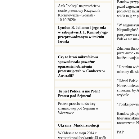
Bandow przypo
Atak "policji" na proteście w
przed zagrożen
czasie przemowy Krzysztofa
ponieważ musi 
Kornatowicza - Gdańsk -
wikła to ją w 
10.10.2020r.
"W najgorszym
Lyndon B. Johnson i jego rola
Niepodległość
w zabójstwie J. F. Kennedy’ego
prosperowała 
przeprowadzonym w imieniu
Polska nie ma 
Izraela
Zdaniem Bandow
pisze autor - 
Czy to broń mikrofalowa
budżetu wojs
spowodowała poważne
oparzenia i obrażenia
"Z punktu widz
protestujących w Canberze w
ochrony dla sie
Australii?
"Udział Polski
Nawet umieszcz
śmieszne, by A
Tu jest Polska, a nie Polin!
artykule.
Protest pod Sejmem!
Protest przeciwko świecy
"Polska powinna
chanukowej pod Sejmem w
Warszawie.
Bandow pisuje
libertariańskim
rozszerzeniu 
Ukraina: Maski rewolucji
PAP
W Odessie w maju 2014 r.
wymordowali bezkarnie 45 osób.