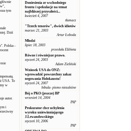
 głównie
Doniesienia ze wschodniego
ów",
frontu i spekulacje na temat
poza tym
najbliższej przyszłości...
kwiecień 4, 2007
tłumacz
"Trzech tenorów", dwóch idiotów
nale
marzec 21, 2003
iej. Dziś
Artur Łoboda
Młodzi
lipiec 18, 2003
". Polska -
przesłała Elżbieta
rocent
Równe i równiejsze prawo.
styczeń 24, 2003
esie
Adam Zieliński
Wniosek USA do ONZ:
wprowadzić powszechny zakaz
ompensatą.
negowania Holokaustu!
niż USA. To
styczeń 24, 2007
tamy w
bibula- pismo niezależne
Bój o PKO (jeszcze) BP
wrzesień 14, 2004
uje autor.
PAP
nym i
Prokurator chce uchylenia
 przeciwny
wyroku uniewinniającego
J.Lewandowskiego
styczeń 10, 2006
PAP