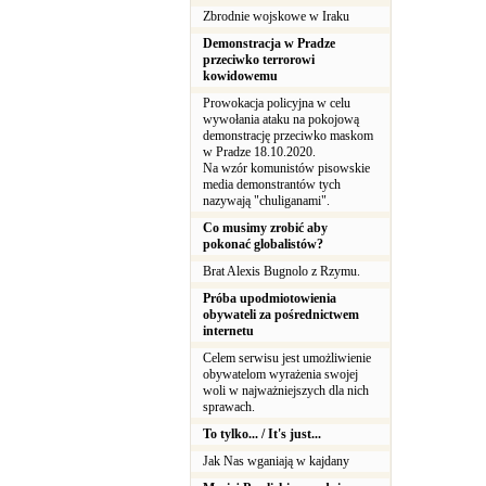
Zbrodnie wojskowe w Iraku
Demonstracja w Pradze
przeciwko terrorowi
kowidowemu
Prowokacja policyjna w celu
wywołania ataku na pokojową
demonstrację przeciwko maskom
w Pradze 18.10.2020.
Na wzór komunistów pisowskie
media demonstrantów tych
nazywają "chuliganami".
Co musimy zrobić aby
pokonać globalistów?
Brat Alexis Bugnolo z Rzymu.
Próba upodmiotowienia
obywateli za pośrednictwem
internetu
Celem serwisu jest umożliwienie
obywatelom wyrażenia swojej
woli w najważniejszych dla nich
sprawach.
To tylko... / It's just...
Jak Nas wganiają w kajdany