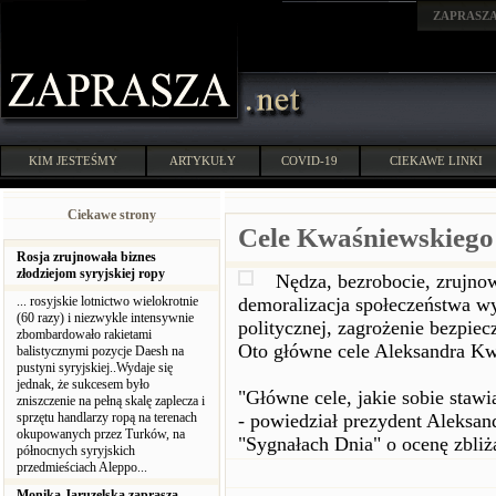
ZAPRASZ
KIM JESTEŚMY
ARTYKUŁY
COVID-19
CIEKAWE LINKI
Ciekawe strony
Cele Kwaśniewskiego
Rosja zrujnowała biznes
złodziejom syryjskiej ropy
Nędza, bezrobocie, zrujno
... rosyjskie lotnictwo wielokrotnie
demoralizacja społeczeństwa w
(60 razy) i niezwykle intensywnie
politycznej, zagrożenie bezpie
zbombardowało rakietami
Oto główne cele Aleksandra K
balistycznymi pozycje Daesh na
pustyni syryjskiej..Wydaje się
jednak, że sukcesem było
"Główne cele, jakie sobie staw
zniszczenie na pełną skalę zaplecza i
sprzętu handlarzy ropą na terenach
- powiedział prezydent Aleksa
okupowanych przez Turków, na
"Sygnałach Dnia" o ocenę zbliża
północnych syryjskich
przedmieściach Aleppo...
Monika Jaruzelska zaprasza