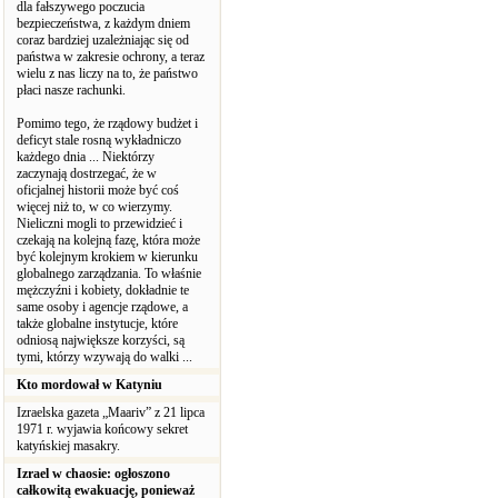
dla fałszywego poczucia
bezpieczeństwa, z każdym dniem
coraz bardziej uzależniając się od
państwa w zakresie ochrony, a teraz
wielu z nas liczy na to, że państwo
płaci nasze rachunki.
Pomimo tego, że rządowy budżet i
deficyt stale rosną wykładniczo
każdego dnia ... Niektórzy
zaczynają dostrzegać, że w
oficjalnej historii może być coś
więcej niż to, w co wierzymy.
Nieliczni mogli to przewidzieć i
czekają na kolejną fazę, która może
być kolejnym krokiem w kierunku
globalnego zarządzania. To właśnie
mężczyźni i kobiety, dokładnie te
same osoby i agencje rządowe, a
także globalne instytucje, które
odniosą największe korzyści, są
tymi, którzy wzywają do walki ...
Kto mordował w Katyniu
Izraelska gazeta „Maariv” z 21 lipca
1971 r. wyjawia końcowy sekret
katyńskiej masakry.
Izrael w chaosie: ogłoszono
całkowitą ewakuację, ponieważ