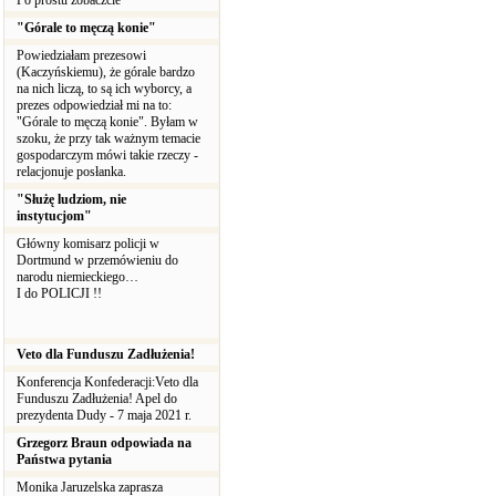
Po prostu zobaczcie
"Górale to męczą konie"
Powiedziałam prezesowi
(Kaczyńskiemu), że górale bardzo
na nich liczą, to są ich wyborcy, a
prezes odpowiedział mi na to:
"Górale to męczą konie". Byłam w
szoku, że przy tak ważnym temacie
gospodarczym mówi takie rzeczy -
relacjonuje posłanka.
"Służę ludziom, nie
instytucjom"
Główny komisarz policji w
Dortmund w przemówieniu do
narodu niemieckiego…
I do POLICJI !!
Veto dla Funduszu Zadłużenia!
Konferencja Konfederacji:Veto dla
Funduszu Zadłużenia! Apel do
prezydenta Dudy - 7 maja 2021 r.
Grzegorz Braun odpowiada na
Państwa pytania
Monika Jaruzelska zaprasza