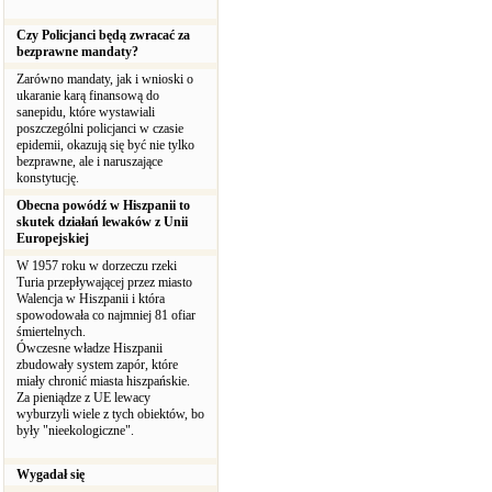
Czy Policjanci będą zwracać za
bezprawne mandaty?
Zarówno mandaty, jak i wnioski o
ukaranie karą finansową do
sanepidu, które wystawiali
poszczególni policjanci w czasie
epidemii, okazują się być nie tylko
bezprawne, ale i naruszające
konstytucję.
Obecna powódź w Hiszpanii to
skutek działań lewaków z Unii
Europejskiej
W 1957 roku w dorzeczu rzeki
Turia przepływającej przez miasto
Walencja w Hiszpanii i która
spowodowała co najmniej 81 ofiar
śmiertelnych.
Ówczesne władze Hiszpanii
zbudowały system zapór, które
miały chronić miasta hiszpańskie.
Za pieniądze z UE lewacy
wyburzyli wiele z tych obiektów, bo
były "nieekologiczne".
Wygadał się