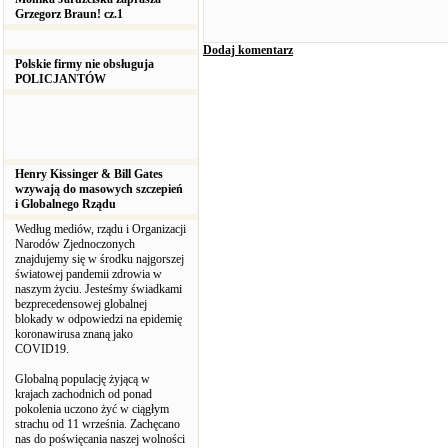
Grzegorz Braun! cz.1
Dodaj komentarz
Polskie firmy nie obsługuja
POLICJANTÓW
Henry Kissinger & Bill Gates
wzywają do masowych szczepień
i Globalnego Rządu
Według mediów, rządu i Organizacji
Narodów Zjednoczonych
znajdujemy się w środku najgorszej
światowej pandemii zdrowia w
naszym życiu. Jesteśmy świadkami
bezprecedensowej globalnej
blokady w odpowiedzi na epidemię
koronawirusa znaną jako
COVID19.
Globalną populację żyjącą w
krajach zachodnich od ponad
pokolenia uczono żyć w ciągłym
strachu od 11 września. Zachęcano
nas do poświęcania naszej wolności