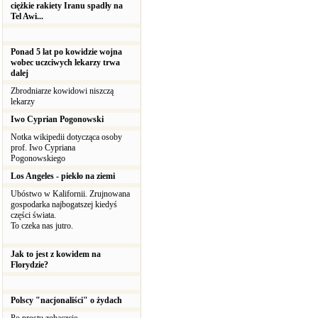
ciężkie rakiety Iranu spadły na
Tel Awi...
Ponad 5 lat po kowidzie wojna
wobec uczciwych lekarzy trwa
dalej
Zbrodniarze kowidowi niszczą
lekarzy
Iwo Cyprian Pogonowski
Notka wikipedii dotycząca osoby
prof. Iwo Cypriana
Pogonowskiego
Los Angeles - piekło na ziemi
Ubóstwo w Kalifornii. Zrujnowana
gospodarka najbogatszej kiedyś
części świata.
To czeka nas jutro.
Jak to jest z kowidem na
Florydzie?
Polscy "nacjonaliści" o żydach