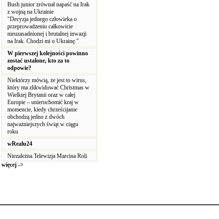
Bush junior zrównał napaść na Irak
z wojną na Ukrainie
"Decyzja jednego człowieka o
przeprowadzeniu całkowicie
nieuzasadnionej i brutalnej inwazji
na Irak. Chodzi mi o Ukrainę."
W pierwszej kolejności powinno
zostać ustalone, kto za to
odpowie?
Niektórzy mówią, że jest to wirus,
który ma zlikwidować Christmas w
Wielkiej Brytanii oraz w całej
Europie – unieruchomić kraj w
momencie, kiedy chrześcijanie
obchodzą jedno z dwóch
najważniejszych świąt w ciągu
roku
wRealu24
Niezależna Telewizja Marcina Roli
więcej ->