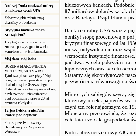
kluczowych bankach. Podobnie d
Andrzej Duda rozdawał ordery
tym, którzy czcicli UPA
87 miliardów dolarów w takich
oraz Barclays. Rząd Irlandii już
Zobaczcie jakie zdanie mają
Ukraińcy o Polakach?
Bank centralny USA wraz z pię
Brytyjska modelka zabita
zastrzykiem?
obniżył stopę procentową o pół
Trzy tygodnie po szczepieniu
kryzysu finansowego od lat 193
zmarła - po wystąpieniu wielu
muszą indywidualnie oraz wspól
komplikacji - w tym białaczki.
wzmocnić instytucje finansowe,
Mój dom, mój świat ...
państwa, w celu pokrycia strat
BOŻENA MAKOWIECKA -
hipotecznych oraz w celu ochro
MÓJ DOM, MÓJ ŚWIAT...
Staramy się skoordynować nasze
Tytułowa piosenka z płyty "Mój
dom, mój świat" powstała tuż po
przywrócenia równowagi na św
obaleniu rządu Olszewskiego.
O ile refren podobał się wszystkim,
Mimo tych zabiegów szerzy się 
o tyle zwrotki - niekoniecznie...
Stąd opóźniona o prawie 20 lat
kluczowy indeks papierów wart
premiera teledysku ...
czyni ten rok najgorszym od 1
Tu jest Polska, a nie Polin!
Monetarny przepowiada, że ro
Protest pod Sejmem!
całe lata i że cała gospodarka ś
Protest przeciwko świecy
chanukowej pod Sejmem w
Kolos ubezpieczeniowy AIG otr
Warszawie.