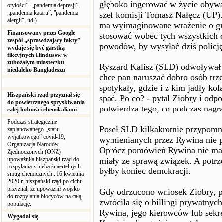
głęboko ingerować w życie obywa
otyłości”, „pandemia depresji”,
„pandemia kataru”, "pandemia
szef komisji Tomasz Nałęcz (UP).
alergii", itd.)
ma wyimaginowane wrażenie o gru
Finansowany przez Google
stosować wobec tych wszystkich o
zespół „sprawdzający fakty”
powodów, by wysyłać dziś policję
wydaje się być garstką
fikcyjnych Hindusów w
zubożałym miasteczku
Ryszard Kalisz (SLD) odwoływał s
niedaleko Bangladeszu
chce pan naruszać dobro osób trz
spotykały, gdzie i z kim jadły kola
Hiszpański rząd przyznał się
spać. Po co? - pytał Ziobry i odpo
do powietrznego spryskiwania
potwierdza tego, co podczas nag
całej ludności chemikaliami
Podczas strategicznie
Poseł SLD kilkakrotnie przypomn
zaplanowanego „stanu
wyjątkowego” covid-19,
wymienianych przez Rywina nie po
Organizacja Narodów
Oprócz pomówień Rywina nie ma 
Zjednoczonych (ONZ)
upoważniła hiszpański rząd do
miały ze sprawą związek. A potrz
rozpylania z nieba śmiertelnych
byłby koniec demokracji.
smug chemicznych . 16 kwietnia
2020 r. hiszpański rząd po cichu
przyznał, że upoważnił wojsko
Gdy odrzucono wniosek Ziobry, p
do rozpylania biocydów na całą
zwróciła się o billingi prywatn
populację.
Rywina, jego kierowców lub sekret
Wygadał się