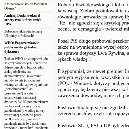
Roberta Kwiatkowskiego i kilku i
Kto naprawdę stoi za Barakiem
Obamą?
łatwością. Ziobro postulował te dz
Andrzej Duda rozdawał
równolegle prowadząca sprawę R
ordery tym, którzy czcicli
"Rz" nie zgodził się z krytyką pra
UPA
ocena, to demagogia - twierdzi mi
Zobaczcie jakie zdanie mają
Ukraińcy o Polakach?
Poseł PiS długo próbował przekon
WHO: Poprzez zdrowie
także na wymienione wyżej osoby:
publiczne do globalnej
dyktatury
że sprawa dotyczy Lwa Rywina, al
rękach władzę".
Traktat WHO oraz poprawki do
Międzynarodowych Przepisów
Zdrowotnych to bezpośredni
Przypomniał, że nawet premier Le
atak globalistów na
demokratyczne, suwerenne
pełnym wyjaśnieniu wszystkich za
narody świata (chociaż już
(PO): - Wniosek dotyczy podjęcia 
wiemy, że tak naprawdę ani one
zgodzimy, będziemy pierwszą w hi
„demokratyczne”, ani
„suwerenne”) w celu
zawężenia dowodów, a nie ich pos
ustanowienia sanitarnej
dyktatury WHO pod pretekstem
walki z niekończącymi się
Posłowie koalicji się nie zgodzil
pandemiami (a według nowej,
czterech posłów, czyli cała opoz
zmienionej niedawno przez
WHO definicji „pandemii”,
pandemią może być dosłownie
Posłowie SLD, PSL i UP byli zde
wszystko - może być „pandemia