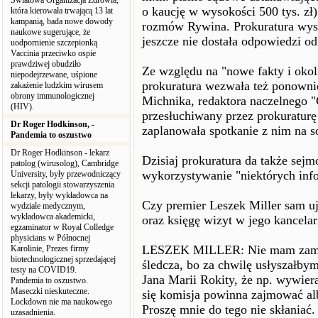
Światowa Organizacja Zdrowia,
o kaucję w wysokości 500 tys. zł)
która kierowała trwającą 13 lat
kampanią, bada nowe dowody
rozmów Rywina. Prokuratura wystą
naukowe sugerujące, że
jeszcze nie dostała odpowiedzi od
uodpornienie szczepionką
Vaccinia przeciwko ospie
prawdziwej obudziło
Ze względu na "nowe fakty i okoli
niepodejrzewane, uśpione
prokuratura wezwała też ponowni
zakażenie ludzkim wirusem
obrony immunologicznej
Michnika, redaktora naczelnego 
(HIV).
przesłuchiwany przez prokuraturę 
Dr Roger Hodkinson, -
zaplanowała spotkanie z nim na s
Pandemia to oszustwo
Dr Roger Hodkinson - lekarz
Dzisiaj prokuratura da także sej
patolog (wirusolog), Cambridge
wykorzystywanie "niektórych info
University, były przewodniczący
sekcji patologii stowarzyszenia
lekarzy, były wykładowca na
Czy premier Leszek Miller sam uj
wydziale medycznym,
wykładowca akademicki,
oraz księgę wizyt w jego kancelar
egzaminator w Royal Colledge
physicians w Północnej
LESZEK MILLER: Nie mam zamiar
Karolinie, Prezes firmy
biotechnologicznej sprzedającej
śledcza, bo za chwilę usłyszałby
testy na COVID19.
Jana Marii Rokity, że np. wywier
Pandemia to oszustwo.
Maseczki nieskuteczne.
się komisja powinna zajmować al
Lockdown nie ma naukowego
Proszę mnie do tego nie skłania
uzasadnienia.