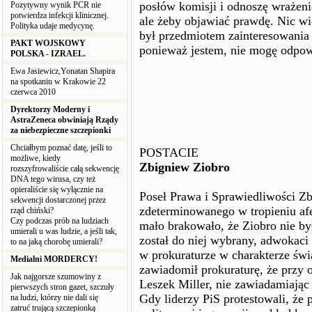
posłów komisji i odnoszę wrażeni
Pozytywny wynik PCR nie
potwierdza infekcji klinicznej.
ale żeby objawiać prawdę. Nic w
Polityka udaje medycynę.
był przedmiotem zainteresowania 
PAKT WOJSKOWY
ponieważ jestem, nie mogę odpowi
POLSKA - IZRAEL.
Ewa Jasiewicz,Yonatan Shapira
na spotkaniu w Krakowie 22
czerwca 2010
Dyrektorzy Moderny i
AstraZeneca obwiniają Rządy
za niebezpieczne szczepionki
Chciałbym poznać datę, jeśli to
POSTACIE
możliwe, kiedy
Zbigniew Ziobro
rozszyfrowaliście całą sekwencję
DNA tego wirusa, czy też
opieraliście się wyłącznie na
Poseł Prawa i Sprawiedliwości Zb
sekwencji dostarczonej przez
zdeterminowanego w tropieniu afe
rząd chiński?
Czy podczas prób na ludziach
mało brakowało, że Ziobro nie by
umierali u was ludzie, a jeśli tak,
został do niej wybrany, adwokaci
to na jaką chorobę umierali?
w prokuraturze w charakterze św
Medialni MORDERCY!
zawiadomił prokuraturę, że przy o
Jak najgorsze szumowiny z
Leszek Miller, nie zawiadamiając 
pierwszych stron gazet, szczuły
Gdy liderzy PiS protestowali, że 
na ludzi, którzy nie dali się
zatruć trującą szczepionką