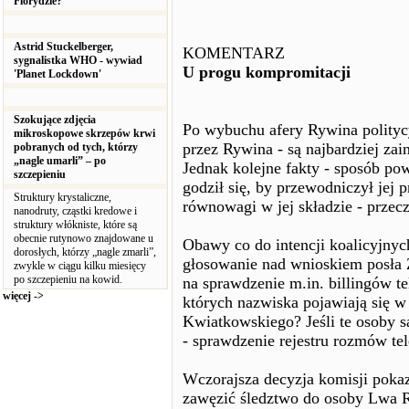
Florydzie?
Astrid Stuckelberger,
KOMENTARZ
sygnalistka WHO - wywiad
U progu kompromitacji
'Planet Lockdown'
Szokujące zdjęcia
Po wybuchu afery Rywina polityc
mikroskopowe skrzepów krwi
przez Rywina - są najbardziej za
pobranych od tych, którzy
„nagle umarli” – po
Jednak kolejne fakty - sposób pow
szczepieniu
godził się, by przewodniczył jej p
Struktury krystaliczne,
równowagi w jej składzie - przeczą
nanodruty, cząstki kredowe i
struktury włókniste, które są
obecnie rutynowo znajdowane u
Obawy co do intencji koalicyjnyc
dorosłych, którzy „nagle zmarli”,
głosowanie nad wnioskiem posła Z
zwykle w ciągu kilku miesięcy
po szczepieniu na kowid.
na sprawdzenie m.in. billingów t
więcej ->
których nazwiska pojawiają się w
Kwiatkowskiego? Jeśli te osoby s
- sprawdzenie rejestru rozmów te
Wczorajsza decyzja komisji pokaz
zawęzić śledztwo do osoby Lwa Ry