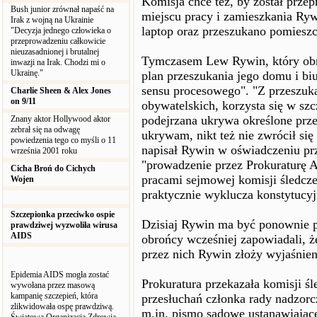
Komisja chce też, by został pr
Bush junior zrównał napaść na
miejscu pracy i zamieszkania Ryw
Irak z wojną na Ukrainie
laptop oraz przeszukano pomieszc
"Decyzja jednego człowieka o
przeprowadzeniu całkowicie
nieuzasadnionej i brutalnej
Tymczasem Lew Rywin, który obrad
inwazji na Irak. Chodzi mi o
Ukrainę."
plan przeszukania jego domu i bi
sensu procesowego". "Z przeszuka
Charlie Sheen & Alex Jones
on 9/11
obywatelskich, korzysta się w sz
podejrzana ukrywa określone prze
Znany aktor Hollywood aktor
zebrał się na odwagę
ukrywam, nikt też nie zwrócił si
powiedzenia tego co myśli o 11
napisał Rywin w oświadczeniu p
września 2001 roku
"prowadzenie przez Prokuraturę 
Cicha Broń do Cichych
pracami sejmowej komisji śledczej
Wojen
praktycznie wyklucza konstytucy
Szczepionka przeciwko ospie
Dzisiaj Rywin ma być ponownie p
prawdziwej wyzwoliła wirusa
AIDS
obrońcy wcześniej zapowiadali, 
przez nich Rywin złoży wyjaśnien
Epidemia AIDS mogła zostać
Prokuratura przekazała komisji śl
wywołana przez masową
kampanię szczepień, która
przesłuchań członka rady nadzorc
zlikwidowała ospę prawdziwą.
m.in. pismo sądowe ustanawiając