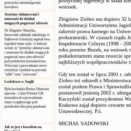
politycznej ingerencji w skład k
przeciwko nieistniejącemu
wniosek.
kowidowi
Jesteśmy okłamywani i
Zbigniew Ziobro ma dopiero 32 l
zmuszani do działań
mogących pogarszać zdrowie
Administracji Uniwersytetu Jagiel
Dr Zbigniew Martyka,
zakresie prawa karnego na Uniwe
kierownik oddziału zakaźnego w
prokuratorski. W czasach rządu 
Dąbrowie Górniczej napisał dwa
Inspektoracie Celnym (1998 - 2
tygodnie temu wpis, w którym
ocenił, że "jesteśmy okłamywani
roku premier Buzek, na wniosek 
i zmuszani do działań mogących
podsekretarzem stanu resorcie sp
pogarszać nasz stan zdrowia"
pod pretekstem koronawirusa.
najbliższych współpracowników m
Wówczas wprowadzano nowe
restrykcje i podział na powiaty
Gdy ten został w lipcu 2001 r. o
"żółte" oraz "czerwone".
Ziobro też odszedł z Ministerstw
Lockdown w Anglii
został posłem Prawa i Sprawiedli
Była kochanka Borisa Johnsona
postanowił jesienią 2002 r. ubiega
ujawnia - z kim Premier GB
konsultował wprowadzenie
Kaczyński został prezydentem Wa
stanu wyjątkowego pod
Krakowa zajął dopiero czwarte m
pretekstem fikcyjnej pandemii
Ustawodawczej. P.ś.
MICHAŁ SADOWSKI
Jak to jest z kowidem na