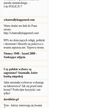
narodu niemieckiego…
I do POLICJI !!
whatreallyhappened.com
Warto dodać ten link do Pana
strony:
http://whatreallyhappened.com/
99% tez dotyczących religii, polityki
i ekonomii i filozofii się pokrywa z
tezami zaprasza.net. Topowa strona.
Niemcy 1940 - Izrael 2009 -
Szokujące zdjęcia
Czy polskie wybory są
zagrożone? Anomalie, które
budzą niepokój
Jakie anomalia wyborcze wskazują
na fałszerstwa? Jak się przed nimi
bronić? Podwójne krzyżyki i nie
tylko!
davidicke.pl
Tym - którzy interesują się losami