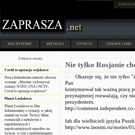
ZAPRASZ
KIM JESTEŚMY
ARTYKUŁY
COVID-19
CIEKAWE LINKI
Ciekawe strony
Nie tylko Rosjanie ch
Covid to operacja wojskowa
Okazuje się, że nie tylko 
Nowa holenderska minister zdrowia
wyznaje: „Musimy wykonywać
Pan
rozkazy NATO, USA i NCTV;
kontynuował tak ważną pracę p
Covid to operacja wojskowa”
przynajmniej rozważają, czy nie
Planet Lockdown
prezydentem.
Planet Lockdown to film
http://comment.independent.co
dokumentalny o sytuacji, w jakiej
znalazł się świat. Twórcy filmu
rozmawiali z niektórymi z
lub dla wielbicieli języka Puszk
najzdolniejszych i
http://www.inosmi.ru/stories/0
najodważniejszych umysłów na
świecie, w tym z epidemiologami,