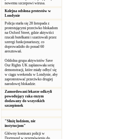
nowemu szczepowi wirusa.
Kolejna odsłona protestów w
Londynie
Policja starła się 28 listopada z
protestującymi przeciwko blokadom
na Oxford Street, gdzie aktywiści
rzucali butelkami i szarżowali przez
szeregi funkcjonariuszy, co
doprowadziło do ponad 60
aresztowań.
Oddolna grupa aktywistów Save
Our Rights UK zaplanowała serię
demonstracji, które miały odbyć się
w ciągu weekendu w Londynie, aby
zaprotestować przeciwko drugiej
narodowej blokadzie.
Zamordowani lekarze odkryli
powodujący raka enzym
dodawany do wszystkich
szczepionek
"Służę ludziom, nie
instytucjom"
Główny komisarz policji w
Dortmund w przemówieniu do