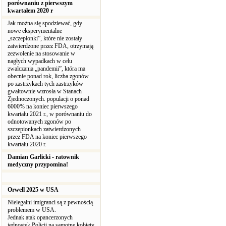
porównaniu z pierwszym
kwartałem 2020 r
Jak można się spodziewać, gdy
nowe eksperymentalne
„szczepionki”, które nie zostały
zatwierdzone przez FDA, otrzymają
zezwolenie na stosowanie w
nagłych wypadkach w celu
zwalczania „pandemii”, która ma
obecnie ponad rok, liczba zgonów
po zastrzykach tych zastrzyków
gwałtownie wzrosła w Stanach
Zjednoczonych. populacji o ponad
6000% na koniec pierwszego
kwartału 2021 r., w porównaniu do
odnotowanych zgonów po
szczepionkach zatwierdzonych
przez FDA na koniec pierwszego
kwartału 2020 r.
Damian Garlicki - ratownik
medyczny przypomina!
Orwell 2025 w USA
Nielegalni imigranci są z pewnością
problemem w USA.
Jednak atak opancerzonych
jednostek Policji na samotne kobiety