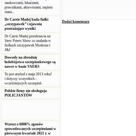
naukowcami, lekarzami,
prawnikami, aktywistami, mężem
stanu...
Dr Carrie Madej bada fiolki
Dodaj komentarz
„szczypawek” i ujawnia
przerażające wyniki
Dr Carrie Madej przedstawia na
Stew Peters Show co znalazła w
fiolkach szczypawek Moderna i
J&J
Dowody na zbrodnię
ludobójstwa szczepionkowego są
nawet w bazie VAERS
To jest artykuł z maja 2013 roku!
i dotyczy wszystkich -
wcześniejszych szczepień.
Polskie firmy nie obsługuja
POLICJANTÓW
Wzrost o 6000% zgonów
spowodowanych szczepieniami w
pierwszym kwartale 2021 r. w