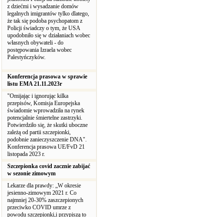
z dziećmi i wysadzanie domów
legalnych imigrantów tylko dlatego,
że tak się podoba psychopatom z
Policji świadczy o tym, że USA
upodobniło się w działaniach wobec
własnych obywateli - do
postępowania Izraela wobec
Palestyńczyków.
Konferencja prasowa w sprawie
listu EMA 21.11.2023r
"Omijając i ignorując kilka
przepisów, Komisja Europejska
świadomie wprowadziła na rynek
potencjalnie śmiertelne zastrzyki.
Potwierdziło się, że skutki uboczne
zależą od partii szczepionki,
podobnie zanieczyszczenie DNA".
Konferencja prasowa UE/FvD 21
listopada 2023 r.
Szczepionka covid zacznie zabijać
w sezonie zimowym
Lekarze dla prawdy: „W okresie
jesienno-zimowym 2021 r. Co
najmniej 20-30% zaszczepionych
przeciwko COVID umrze z
powodu szczepionki,i przypiszą to