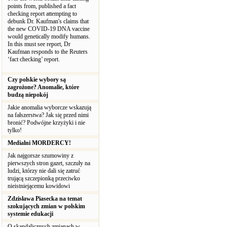
points from, published a fact
checking report attempting to
debunk Dr. Kaufman's claims that
the new COVID-19 DNA vaccine
would genetically modify humans.
In this must see report, Dr
Kaufman responds to the Reuters
‘fact checking’ report.
Czy polskie wybory są
zagrożone? Anomalie, które
budzą niepokój
Jakie anomalia wyborcze wskazują
na fałszerstwa? Jak się przed nimi
bronić? Podwójne krzyżyki i nie
tylko!
Medialni MORDERCY!
Jak najgorsze szumowiny z
pierwszych stron gazet, szczuły na
ludzi, którzy nie dali się zatruć
trującą szczepionką przeciwko
nieistniejącemu kowidowi
Zdzisława Piasecka na temat
szokujących zmian w polskim
systemie edukacji
O skandalicznych zmianach w