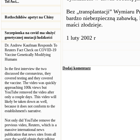
Tel Awi...
Bez „transplantacji” Wymiaru P
Rothschildów apetyt na Chiny
bardzo niebezpieczną zabawką, k
maści złodzieje.
Szczepionka na covid ma służyć
1 luty 2002 r
genetycznej mutacji ludzkości
Dr. Andrew Kaufman Responds To
Reuters Fact Check on COVID-19
Vaccine Genetically Modifying
Humans
Dodaj komentarz
In the first interview the two
discussed the coronavirus, they
covered testing and they covered
the vaccine. The video was quickly
approaching 100k views but
YouTube removed the video after
only a couple days. This video will
likely be taken down as well,
because it does not conform to the
establishment's narrative.
Not only did YouTube remove the
previous video, Reuters, which is a
massive international news
publication that news sites from all
over the world obtain their talking