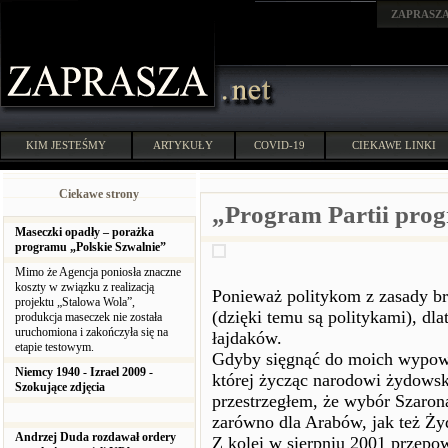
ZAPRASZ
KIM JESTEŚMY
ARTYKUŁY
COVID-19
CIEKAWE LINKI
Ciekawe strony
„Program Partii pro
Maseczki opadły – porażka
programu „Polskie Szwalnie”
Mimo że Agencja poniosła znaczne
koszty w związku z realizacją
Ponieważ politykom z zasady b
projektu „Stalowa Wola”,
(dzięki temu są politykami), dl
produkcja maseczek nie została
uruchomiona i zakończyła się na
łajdaków.
etapie testowym.
Gdyby sięgnąć do moich wypowi
Niemcy 1940 - Izrael 2009 -
której życząc narodowi żydows
Szokujące zdjęcia
przestrzegłem, że wybór Szarona
zarówno dla Arabów, jak też Ż
Andrzej Duda rozdawał ordery
Z kolei w sierpniu 2001 przepow