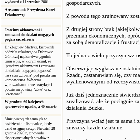
wydarzeń z 11 września 2001
gospodarczych.
Aresztowanie Prezydenta Korei
Południowej
Z powodu tego zrujnowany zost
Z drugiej strony brak jakiejkol
Jesteśmy okłamywani i
zmuszani do działań mogących
przemian ekonomicznych, opróc
pogarszać zdrowie
za sobą demoralizację i frustrac
Dr Zbigniew Martyka, kierownik
oddziału zakaźnego w Dąbrowie
To jedna z wielu przyczyn wzro
Górniczej napisał dwa tygodnie
temu wpis, w którym ocenił, że
"jesteśmy okłamywani i zmuszani
Obserwując wygłaszane ostatnio
do działań mogących pogarszać
Rządu, zastanawiam się, czy ma
nasz stan zdrowia" pod pretekstem
koronawirusa. Wówczas
wyalienowanymi od rzeczywistoś
wprowadzano nowe restrykcje i
podział na powiaty "żółte" oraz
Już dziś jednoznacznie stwierdzę
"czerwone".
zrealizować, ale że pociągnie z
W grudniu 60 kolejnych
sportowców upadło, a 40 zmarło
działania Buzka.
Mniej więcej tak samo jak w
Przyczyna wciąż jest ta sama i
październiku i listopadzie, kiedy
zniszczy każde działanie.
trend osiągnął szczyt. Na dzień 28
grudnia 2020 r., z powodu
eksperymentalnych strzałów z