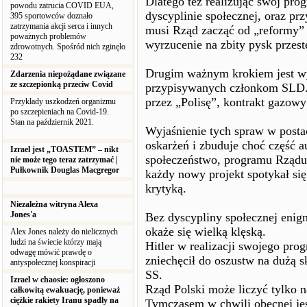
Dlatego też realizując swój pro
powodu zatrucia COVID EUA,
dyscyplinie społecznej, oraz p
395 sportowców doznało
zatrzymania akcji serca i innych
musi Rząd zacząć od „reformy”
poważnych problemów
wyrzucenie na zbity pysk przes
zdrowotnych. Spośród nich zginęło
232
Drugim ważnym krokiem jest wy
Zdarzenia niepożądane związane
ze szczepionką przeciw Covid
przypisywanych członkom SLD.
przez „Polisę”, kontrakt gazowy 
Przykłady uszkodzeń organizmu
po szczepieniach na Covid-19.
Stan na październik 2021.
Wyjaśnienie tych spraw w postac
oskarżeń i zbuduje choć część a
Izrael jest „TOASTEM” – nikt
społeczeństwo, programu Rządu.
nie może tego teraz zatrzymać |
Pułkownik Douglas Macgregor
każdy nowy projekt spotykał się
krytyką.
Niezależna witryna Alexa
Jones'a
Bez dyscypliny społecznej enig
okaże się wielką klęską.
Alex Jones należy do nielicznych
ludzi na świecie którzy mają
Hitler w realizacji swojego pr
odwagę mówić prawdę o
zniechęcił do oszustw na dużą s
antyspołecznej konspiracji
SS.
Izrael w chaosie: ogłoszono
Rząd Polski może liczyć tylko 
całkowitą ewakuację, ponieważ
ciężkie rakiety Iranu spadły na
Tymczasem w chwili obecnej jes