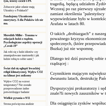
tym, którzy czcicli UPA
tragedią, będącą udziałem Żyd
Zobaczcie jakie zdanie mają
Wczoraj po raz pierwszy ujrzał
Ukraińcy o Polakach?
zamiast określenia "palestyńscy
Fundujemy Ukraińcom
wypowiedziane było w kontekści
emerytury. A dla Polaków ich nie
Arafata w latach 80.
ma.
O takich „drobiazgach” z nasz
Meredith Miller - Trauma w
poważnego kryzysu ekonomiczne
relacjach ludzi z rządem.
Psychologiczne aspekty operacji
społecznych, (które przepowiad
„Covid-19”
Buzka) już nie wspomnę.
Jak robi się z ludzi idiotów czy
zmanipulowane marionetki i jak
Dlatego też dziś pozwolę sobie 
ludzie robią to sobie sami !
rządzącej :
Świat dał się ogłupić lewackiej
religii klimatycznej. Wpływ CO2
Czynnikiem mającym największy
na klimat jest znikomy
dwunastu latach, destrukcję Pa
Wpływ CO2 na wzrost
temperatury? Nie zostało
Dyspozycyjni prokuratorzy i sę
przeprowadzone żadne
potwierdzające badanie
znale?li nowych zauszników w 
Wielkie pytania o 9/11
Dla osiągnięcia zysków współucz
Strona poświęcona analizie