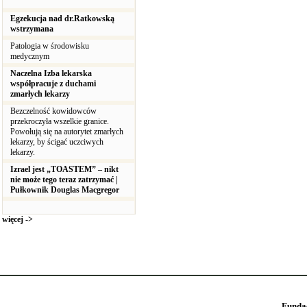
Egzekucja nad dr.Ratkowską
wstrzymana
Patologia w środowisku
medycznym
Naczelna Izba lekarska
współpracuje z duchami
zmarłych lekarzy
Bezczelność kowidowców
przekroczyła wszelkie granice.
Powołują się na autorytet zmarłych
lekarzy, by ścigać uczciwych
lekarzy.
Izrael jest „TOASTEM” – nikt
nie może tego teraz zatrzymać |
Pułkownik Douglas Macgregor
więcej ->
Funda