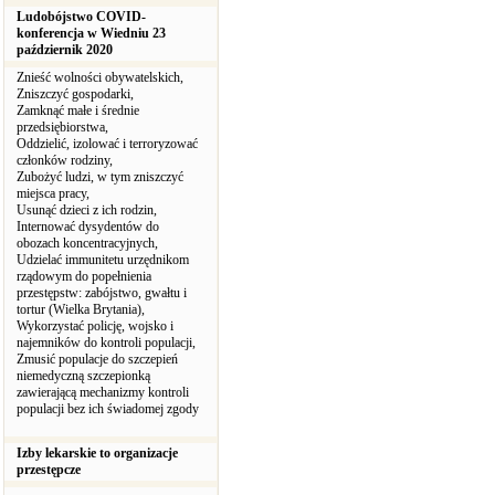
Ludobójstwo COVID-
konferencja w Wiedniu 23
październik 2020
Znieść wolności obywatelskich,
Zniszczyć gospodarki,
Zamknąć małe i średnie
przedsiębiorstwa,
Oddzielić, izolować i terroryzować
członków rodziny,
Zubożyć ludzi, w tym zniszczyć
miejsca pracy,
Usunąć dzieci z ich rodzin,
Internować dysydentów do
obozach koncentracyjnych,
Udzielać immunitetu urzędnikom
rządowym do popełnienia
przestępstw: zabójstwo, gwałtu i
tortur (Wielka Brytania),
Wykorzystać policję, wojsko i
najemników do kontroli populacji,
Zmusić populacje do szczepień
niemedyczną szczepionką
zawierającą mechanizmy kontroli
populacji bez ich świadomej zgody
Izby lekarskie to organizacje
przestępcze