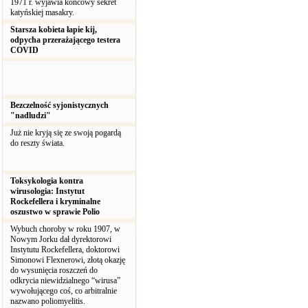
1971 r. wyjawia końcowy sekret
katyńskiej masakry.
Starsza kobieta łapie kij,
odpycha przerażającego testera
COVID
Bezczelność syjonistycznych
"nadludzi"
Już nie kryją się ze swoją pogardą
do reszty świata.
Toksykologia kontra
wirusologia: Instytut
Rockefellera i kryminalne
oszustwo w sprawie Polio
Wybuch choroby w roku 1907, w
Nowym Jorku dał dyrektorowi
Instytutu Rockefellera, doktorowi
Simonowi Flexnerowi, złotą okazję
do wysunięcia roszczeń do
odkrycia niewidzialnego “wirusa”
wywołującego coś, co arbitralnie
nazwano poliomyelitis.