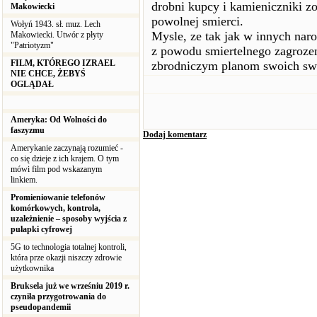
drobni kupcy i kamieniczniki zo
Makowiecki
powolnej smierci.
Wołyń 1943. sł. muz. Lech
Mysle, ze tak jak w innych naro
Makowiecki. Utwór z płyty
"Patriotyzm"
z powodu smiertelnego zagrozen
FILM, KTÓREGO IZRAEL
zbrodniczym planom swoich swi
NIE CHCE, ŻEBYŚ
OGLĄDAŁ
Ameryka: Od Wolności do
faszyzmu
Dodaj komentarz
Amerykanie zaczynają rozumieć -
co się dzieje z ich krajem. O tym
mówi film pod wskazanym
linkiem.
Promieniowanie telefonów
komórkowych, kontrola,
uzależnienie – sposoby wyjścia z
pułapki cyfrowej
5G to technologia totalnej kontroli,
która prze okazji niszczy zdrowie
użytkownika
Bruksela już we wrześniu 2019 r.
czyniła przygotrowania do
pseudopandemii