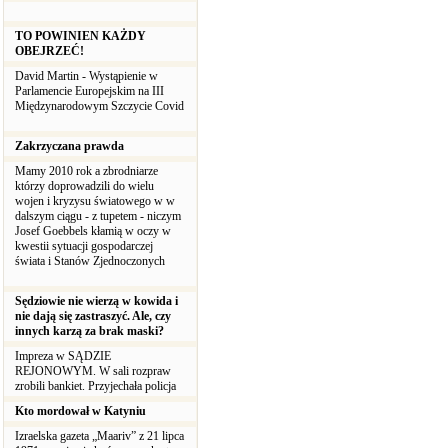
TO POWINIEN KAŻDY
OBEJRZEĆ!
David Martin - Wystąpienie w
Parlamencie Europejskim na III
Międzynarodowym Szczycie Covid
Zakrzyczana prawda
Mamy 2010 rok a zbrodniarze
którzy doprowadzili do wielu
wojen i kryzysu światowego w w
dalszym ciągu - z tupetem - niczym
Josef Goebbels kłamią w oczy w
kwestii sytuacji gospodarczej
świata i Stanów Zjednoczonych
Sędziowie nie wierzą w kowida i
nie dają się zastraszyć. Ale, czy
innych karzą za brak maski?
Impreza w SĄDZIE
REJONOWYM. W sali rozpraw
zrobili bankiet. Przyjechała policja
Kto mordował w Katyniu
Izraelska gazeta „Maariv” z 21 lipca