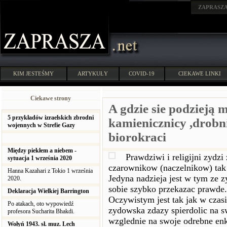
ZAPRASZ
KIM JESTEŚMY
ARTYKUŁY
COVID-19
CIEKAWE LINKI
Ciekawe strony
A gdzie sie podzieją 
5 przykładów izraelskich zbrodni
kamienicznicy ,drobni
wojennych w Strefie Gazy
biorokraci
Między piekłem a niebem -
Prawdziwi i religijni zydz
sytuacja 1 września 2020
czarownikow (naczelnikow) tak j
Hanna Kazahari z Tokio 1 września
Jedyna nadzieja jest w tym ze 
2020.
sobie szybko przekazac prawde.
Deklaracja Wielkiej Barrington
Oczywistym jest tak jak w czasi
Po atakach, oto wypowiedź
zydowska zdazy spierdolic na 
profesora Sucharita Bhakdi.
wzglednie na swoje odrebne enk
Wołyń 1943. sł. muz. Lech