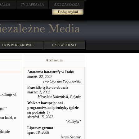
RASZA
TV
ZAPRASZA
ART
ZAPRASZA
Dodaj artykuł
DZIŚ W KRAKOWIE
DZIŚ W POLSCE
Archiwum
Anatomia katastrofy w Iraku
marzec 22, 2007
Iwo Cyprian Pogonowski
Prawidło tylko do obuwia
marzec 2, 2005
 killings of
Mirosław Naleziński, Gdynia
Walka z korupcją: ani
programów, ani pieniędzy (gdzie
ail."
się podziały ?)
sierpień 15, 2002
on ludzi, o
"Polityka"
Lipcowy grzmot
ziennie
lipiec 18, 2008
Izrael Szamir