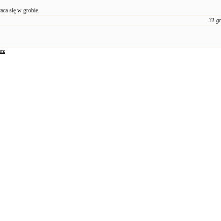
aca się w grobie.
31 g
rz