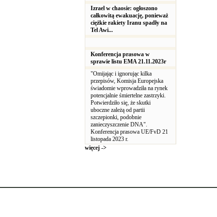
Izrael w chaosie: ogłoszono
całkowitą ewakuację, ponieważ
ciężkie rakiety Iranu spadły na
Tel Awi...
Konferencja prasowa w
sprawie listu EMA 21.11.2023r
"Omijając i ignorując kilka
przepisów, Komisja Europejska
świadomie wprowadziła na rynek
potencjalnie śmiertelne zastrzyki.
Potwierdziło się, że skutki
uboczne zależą od partii
szczepionki, podobnie
zanieczyszczenie DNA".
Konferencja prasowa UE/FvD 21
listopada 2023 r.
więcej ->