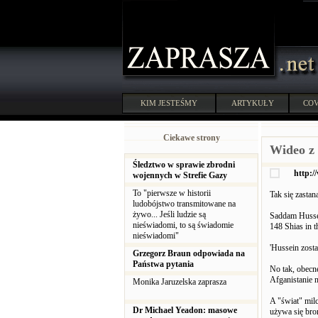
KIM JESTEŚMY
ARTYKUŁY
COV
Ciekawe strony
Wideo z
Śledztwo w sprawie zbrodni
http:/
wojennych w Strefie Gazy
To "pierwsze w historii
Tak się zasta
ludobójstwo transmitowane na
żywo... Jeśli ludzie są
Saddam Hussein
nieświadomi, to są świadomie
148 Shias in t
nieświadomi"
'Hussein zosta
Grzegorz Braun odpowiada na
Państwa pytania
No tak, obecne
Afganistanie n
Monika Jaruzelska zaprasza
A "świat" milc
Dr Michael Yeadon: masowe
używa się bro