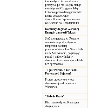
inni medycy nie dawali szans
przeżycia, po raz kolejny stanąć
musiał przed Okręgową Izbą
Lekarską prowadzącą przeciwko
niemu postępowanie
dyscyplinarne. Sprawa została
zawieszona do 1 października.
Komuszy dogmat «Zielonej
Energii» zamroził Teksas
Sieć energetyczna w Teksasie
załamała się pod wpływem
temperatur bardziej
prawdopodobnych w Sioux Falls
niż w San Antonio, pogrążając
ponad 4 miliony ludzi w
ciemności i pozostawiających ich
bez ogrzewania
Tu jest Polska, a nie Polin!
Protest pod Sejmem!
Protest przeciwko świecy
chanukowej pod Sejmem w
Warszawie.
"Babcia Kasia"
Kim naprawdę jest Katarzyna
Augustynek