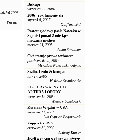
Biskupi
wrzesień 22, 2004
rudzień 2006
2006 - rok lepszego zła
styczeń 8, 2007
Dorota
Olaf Swolkień
Protest głodowy posła Nowaka w
Sejmie i ponad 2 miesiące
milczenia mediów
marzec 23, 2005
Adam Sandauer
Cieć testuje prawo wyborcze
październik 25, 2005
Mirosław Naleziński, Gdynia
Stalin, Lenin & kompani
luty 17, 2005
Wisława Szymborska
LIST PRYWATNY DO
ARTURA ŁOBODY
wrzesień 12, 2005
Wiesław Sokołowski
Koszmar Więzień w USA
kwiecień 23, 2007
Iwo Cyprian Pogonowski
Zajączek z USA
czerwiec 21, 2006
Andrzej Kumor
Jeżeli wygram wybory zapożyczę