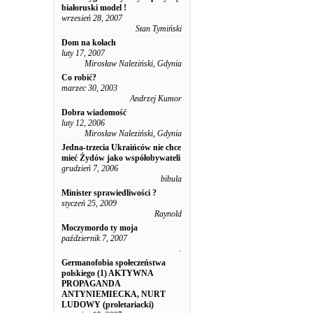
białoruski model !
wrzesień 28, 2007
Stan Tymiński
Dom na kołach
luty 17, 2007
Mirosław Naleziński, Gdynia
Co robić?
marzec 30, 2003
Andrzej Kumor
Dobra wiadomość
luty 12, 2006
Mirosław Naleziński, Gdynia
Jedna-trzecia Ukraińców nie chce
mieć Żydów jako współobywateli
grudzień 7, 2006
bibula
Minister sprawiedliwości ?
styczeń 25, 2009
Raynold
Moczymordo ty moja
październik 7, 2007
.
Germanofobia społeczeństwa
polskiego (1) AKTYWNA
PROPAGANDA
ANTYNIEMIECKA, NURT
LUDOWY (proletariacki)