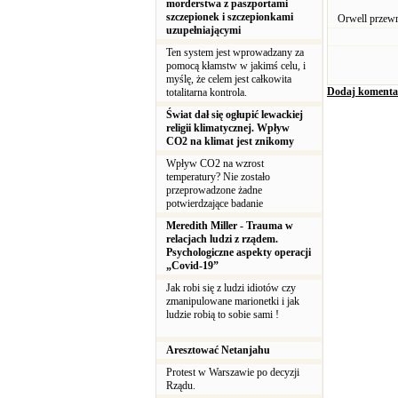
morderstwa z paszportami
szczepionek i szczepionkami
Orwell przewr
uzupełniającymi
Ten system jest wprowadzany za
pomocą kłamstw w jakimś celu, i
myślę, że celem jest całkowita
Dodaj komenta
totalitarna kontrola.
Świat dał się ogłupić lewackiej
religii klimatycznej. Wpływ
CO2 na klimat jest znikomy
Wpływ CO2 na wzrost
temperatury? Nie zostało
przeprowadzone żadne
potwierdzające badanie
Meredith Miller - Trauma w
relacjach ludzi z rządem.
Psychologiczne aspekty operacji
„Covid-19”
Jak robi się z ludzi idiotów czy
zmanipulowane marionetki i jak
ludzie robią to sobie sami !
Aresztować Netanjahu
Protest w Warszawie po decyzji
Rządu.