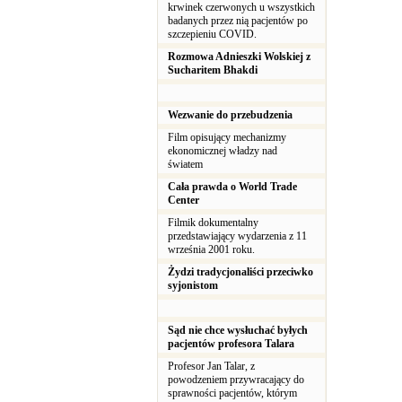
krwinek czerwonych u wszystkich
badanych przez nią pacjentów po
szczepieniu COVID.
Rozmowa Adnieszki Wolskiej z
Sucharitem Bhakdi
Wezwanie do przebudzenia
Film opisujący mechanizmy
ekonomicznej władzy nad
światem
Cała prawda o World Trade
Center
Filmik dokumentalny
przedstawiający wydarzenia z 11
września 2001 roku.
Żydzi tradycjonaliści przeciwko
syjonistom
Sąd nie chce wysłuchać byłych
pacjentów profesora Talara
Profesor Jan Talar, z
powodzeniem przywracający do
sprawności pacjentów, którym