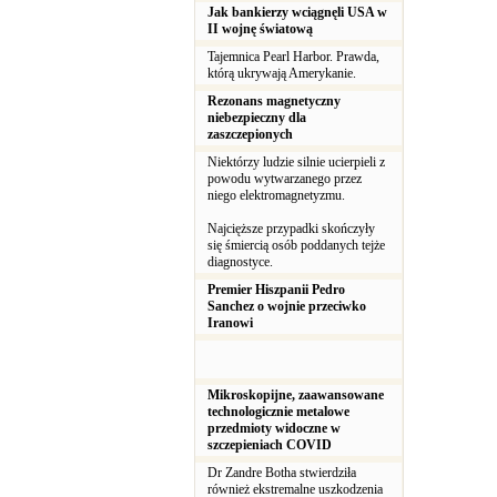
Jak bankierzy wciągnęli USA w
II wojnę światową
Tajemnica Pearl Harbor. Prawda,
którą ukrywają Amerykanie.
Rezonans magnetyczny
niebezpieczny dla
zaszczepionych
Niektórzy ludzie silnie ucierpieli z
powodu wytwarzanego przez
niego elektromagnetyzmu.
Najcięższe przypadki skończyły
się śmiercią osób poddanych tejże
diagnostyce.
Premier Hiszpanii Pedro
Sanchez o wojnie przeciwko
Iranowi
Mikroskopijne, zaawansowane
technologicznie metalowe
przedmioty widoczne w
szczepieniach COVID
Dr Zandre Botha stwierdziła
również ekstremalne uszkodzenia