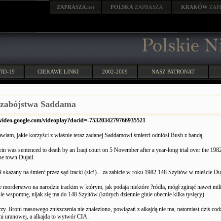
ZAPRASZA
.net
POLSKA
ZAPRASZA
KRAKÓW
ZAP
ID-19
CIEKAWE LINKI
2002-2009
NASZ PATRONAT
 zabójstwa Saddama
/video.google.com/videoplay?docid=-7532034279766935521
nawiam, jakie korzyści z właśnie teraz zadanej Saddamowi śmierci odniósł Bush z bandą.
 was sentenced to death by an Iraqi court on 5 November after a year-long trial over the 1982
he town Dujail.
ł skazany na śmierć przez sąd iracki (sic!)... za zabicie w roku 1982 148 Szyitów w mieście Duj
 morderstwo na narodzie irackim w którym, jak podają niektóre ?ródła, mógł zginąć nawet mili
ie wspomnę, nijak się ma do 148 Szyitów (których dziennie ginie obecnie kilka tysięcy).
zy. Broni masowego zniszczenia nie znaleziono, powiązań z alkajdą nie ma, natomiast dziś cod
ni uranowej, a alkajda to wytwór CIA.