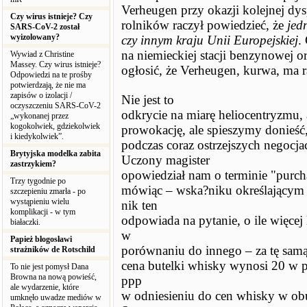
Verheugen przy okazji kolejnej dys
Czy wirus istnieje? Czy
rolników raczył powiedzieć, że
jed
SARS-CoV-2 został
wyizolowany?
czy innym kraju Unii Europejskiej
.
na niemieckiej stacji benzynowej 
Wywiad z Christine
Massey. Czy wirus istnieje?
ogłosić, że Verheugen, kurwa, ma r
Odpowiedzi na te prośby
potwierdzają, że nie ma
zapisów o izolacji /
Nie jest to
oczyszczeniu SARS-CoV-2
odkrycie na miarę heliocentryzmu, 
„wykonanej przez
kogokolwiek, gdziekolwiek
prowokację, ale spieszymy donieść,
i kiedykolwiek”.
podczas coraz ostrzejszych negocja
Brytyjska modelka zabita
Uczony magister
zastrzykiem?
opowiedział nam o terminie "purcha
Trzy tygodnie po
mówiąc – wska?niku określającym 
szczepieniu zmarła - po
wystąpieniu wielu
nik ten
komplikacji - w tym
odpowiada na pytanie, o ile więcej
białaczki.
w
Papież błogosławi
porównaniu do innego – za tę samą
strażników de Rotschild
cena butelki whisky wynosi 20 w pr
To nie jest pomysł Dana
Browna na nową powieść,
ppp
ale wydarzenie, które
w odniesieniu do cen whisky w ob
umknęło uwadze mediów w