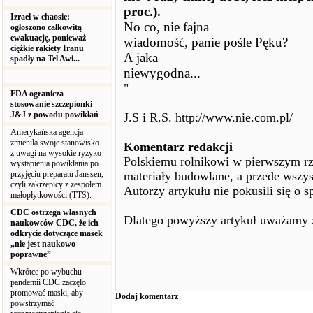
proc.).
Izrael w chaosie:
No co, nie fajna
ogłoszono całkowitą
ewakuację, ponieważ
wiadomość, panie pośle Pęku?
ciężkie rakiety Iranu
A jaka
spadły na Tel Awi...
niewygodna...
"
FDA ogranicza
stosowanie szczepionki
J&J z powodu powikłań
J.S i R.S. http://www.nie.com.pl/
Amerykańska agencja
zmieniła swoje stanowisko
Komentarz redakcji
z uwagi na wysokie ryzyko
Polskiemu rolnikowi w pierwszym rz
wystąpienia powikłania po
przyjęciu preparatu Janssen,
materiały budowlane, a przede wszys
czyli zakrzepicy z zespołem
Autorzy artykułu nie pokusili się o 
małopłytkowości (TTS).
CDC ostrzega własnych
Dlatego powyższy artykuł uważamy z
naukowców CDC, że ich
odkrycie dotyczące masek
„nie jest naukowo
poprawne”
Wkrótce po wybuchu
pandemii CDC zaczęło
promować maski, aby
Dodaj komentarz
powstrzymać