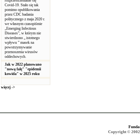
rozprzestrzenianie się
Covid-19. Stało się tak
pomimo opublikowania
przez CDC badania
politycznego z maja 2020 r.
we własnym czasopiśmie
„Emerging Infectious
Diseases”, w którym nie
stwierdzono „ istotnego
wpływu ” masek na
powstrzymywanie
przenoszenia wirusów
oddechowych.
Jak w 2022 planowano
"nową falę" "epidemii
kowida" w 2025 roku
więcej ->
Funda
Copyright © 2002