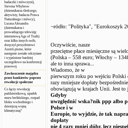
badaczki i mówczyni),
Stevena Whybrow
(dziennikarza śledczego,
aktywisty, badacza Prawa
Naturalnego i mówcy),
Lucasa Alexandra
¬ródło: "Polityka", "Eurokoszyk 
(dziennikarza i
prowadzącego telewizję
internetową Age of Truth)
oraz kilku innych osób,
Oczywiście, nasze
doręczył prezydentowi
Austrii pismo, które
przeciętne płace miesięczne są wie
następnie zostało odczytane
(Polska – 558 euro; Włochy – 1348
i wyjaśnione bardziej
szczegółowo na konferencji
ale to inna sprawa...
prasowej.
Wiadomo, że w
Zawłaszczenie majątku
pierwszym roku po wejściu Polski 
przez bankierów poprzez
razy mniejsze dopłaty bezpośrednie 
rewolucje społeczne
obowiązują w krajach Unii. Jest to
Co łączy rewolucję
październikową, upadek
Gdyby
muru berlińskiego, rozpad
uwzględnić wska?nik ppp albo p
bloku wschodniego i
dzisiejszą wojnę
Polsce i w
klimatyczną?
Europie, to wyjdzie, że tak napr
dopłaty
nie 4 razy mniej dóbr, lecz niespe