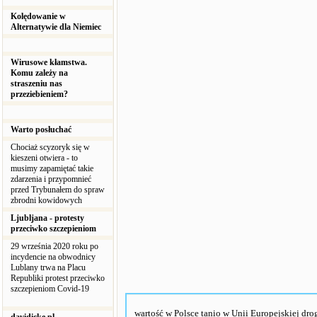
Kolędowanie w
Alternatywie dla Niemiec
Wirusowe kłamstwa.
Komu zależy na
straszeniu nas
przeziebieniem?
Warto posłuchać
Chociaż scyzoryk się w
kieszeni otwiera - to
musimy zapamiętać takie
zdarzenia i przypomnieć
przed Trybunałem do spraw
zbrodni kowidowych
Ljubljana - protesty
przeciwko szczepieniom
29 września 2020 roku po
incydencie na obwodnicy
Lublany trwa na Placu
Republiki protest przeciwko
szczepieniom Covid-19
wartość w Polsce tanio w Unii Europejskiej dro