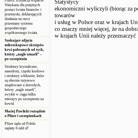
Polsce, a oznacza wsparcie
Statystycy
Watykanu dla potężnych
ekonomiczni wyliczyli (biorąc za 
postaci świata finansów i
przemysłu, deklarujących
towarów
działania na rzecz
i usług w Polsce oraz w krajach Un
przemiany systemu
co znaczy mniej więcej, że na dobra
gospodarczego
współczesnego świata.
w krajach Unii należy przeznaczyć
Szokujące zdjęcia
mikroskopowe skrzepów
krwi pobranych od tych,
którzy „nagle umarli” –
po szczepieniu
Struktury krystaliczne,
nanodruty, cząstki kredowe
i struktury włókniste, które
są obecnie rutynowo
znajdowane u dorosłych,
którzy „nagle zmarli”,
zwykle w ciągu kilku
miesięcy po szczepieniu na
kowid.
Maciej Pawlicki rozsądnie
o Pfizer i szczepionkach
Pfizer żąda od Polski
zapłaty 6 mld zł!