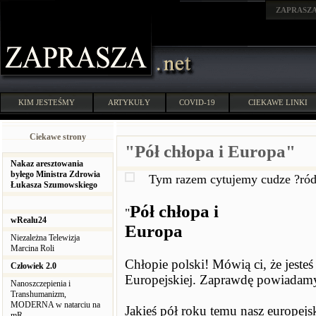
ZAPRASZ
KIM JESTEŚMY
ARTYKUŁY
COVID-19
CIEKAWE LINKI
Ciekawe strony
"Pół chłopa i Europa"
Nakaz aresztowania
byłego Ministra Zdrowia
Tym razem cytujemy cudze ?ród
Łukasza Szumowskiego
Pół chłopa i
"
wRealu24
Europa
Niezależna Telewizja
Marcina Roli
Chłopie polski! Mówią ci, że jesteś 
Człowiek 2.0
Europejskiej. Zaprawdę powiadamy 
Nanoszczepienia i
Transhumanizm,
MODERNA w natarciu na
Jakieś pół roku temu nasz europej
mR