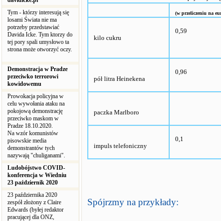
davidicke.pl
Tym - którzy interesują się
(w przeliczeniu na eu
losami Świata nie ma
potrzeby przedstawiać
0,59
Davida Icke. Tym ktorzy do
kilo cukru
tej pory spali umysłowo ta
strona może otworzyć oczy.
Demonstracja w Pradze
0,96
przeciwko terrorowi
pół litra Heinekena
kowidowemu
Prowokacja policyjna w
celu wywołania ataku na
pokojową demonstrację
paczka Marlboro
przeciwko maskom w
Pradze 18.10.2020.
Na wzór komunistów
0,1
pisowskie media
impuls telefoniczny
demonstrantów tych
nazywają "chuliganami".
Ludobójstwo COVID-
konferencja w Wiedniu
23 październik 2020
23 października 2020
Spójrzmy na przykłady:
zespół złożony z Claire
Edwards (byłej redaktor
pracującej dla ONZ,