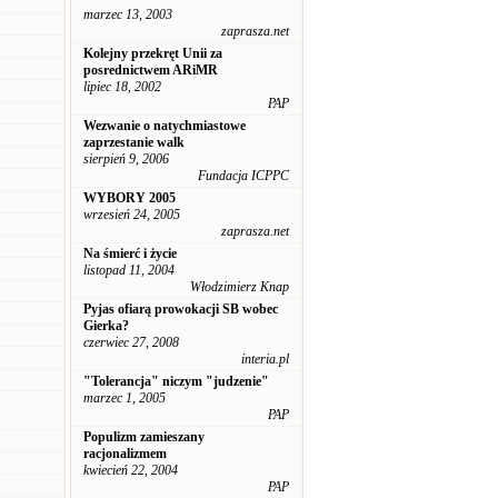
marzec 13, 2003
zaprasza.net
Kolejny przekręt Unii za
posrednictwem ARiMR
lipiec 18, 2002
PAP
Wezwanie o natychmiastowe
zaprzestanie walk
sierpień 9, 2006
Fundacja ICPPC
WYBORY 2005
wrzesień 24, 2005
zaprasza.net
Na śmierć i życie
listopad 11, 2004
Włodzimierz Knap
Pyjas ofiarą prowokacji SB wobec
Gierka?
czerwiec 27, 2008
interia.pl
"Tolerancja" niczym "judzenie"
marzec 1, 2005
PAP
Populizm zamieszany
racjonalizmem
kwiecień 22, 2004
PAP