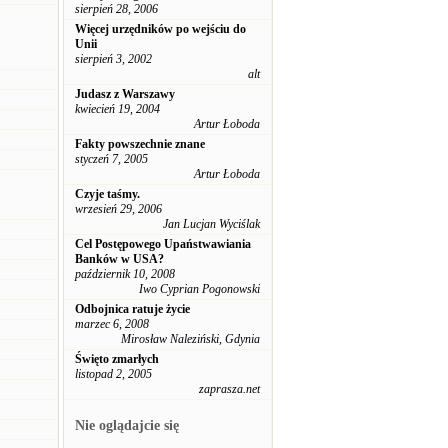
sierpień 28, 2006
Więcej urzędników po wejściu do
Unii
sierpień 3, 2002
alt
Judasz z Warszawy
kwiecień 19, 2004
Artur Łoboda
Fakty powszechnie znane
styczeń 7, 2005
Artur Łoboda
Czyje taśmy.
wrzesień 29, 2006
Jan Lucjan Wyciślak
Cel Postępowego Upaństwawiania
Banków w USA?
październik 10, 2008
Iwo Cyprian Pogonowski
Odbojnica ratuje życie
marzec 6, 2008
Mirosław Naleziński, Gdynia
Święto zmarłych
listopad 2, 2005
zaprasza.net
Nie oglądajcie się