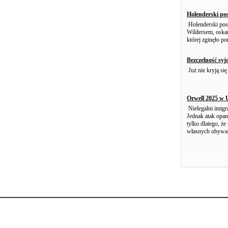
Holenderski pos
Holenderski pose
Wildersem, oskar
której zginęło p
Bezczelność syj
Już nie kryją się
Orwell 2025 w
Nielegalni imig
Jednak atak opan
tylko dlatego, ż
własnych obywate