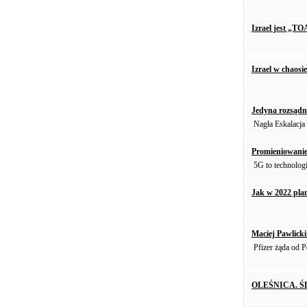
Izrael jest „T
Izrael w chaosi
Jedyna rozsądn
Nagła Eskalacja
Promieniowanie 
5G to technologi
Jak w 2022 pla
Maciej Pawlicki
Pfizer żąda od Po
OLEŚNICA. 