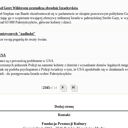
eł Geert Wildersem przemilcza zbrodnie Izraelczyków
ł Stephan van Baarle skonfrontował się w parlamencie ze skrajnie prawicowym politykiem G
żając go o wspieranie trwającej ofensywy militarnej Izraela w palestyńskiej Strefie Gazy, w w
onad 63 000 Palestyńczyków, głównie kobiety i dzieci.
onistycznych "nadludzi"
 ze swoją pogardą do reszty świata.
 USA
ranci są z pewnością problemem w USA.
cerzonych jednostek Policji na samotne kobiety z dziećmi i wysadzanie domów legalnych imi
e tak się podoba psychopatom z Policji świadczy o tym, że USA upodobniło się w działaniach 
li - do postępowania Izraela wobec Palestyńczyków.
1
2
3
4
5
of 14
Dodaj stronę
Kontakt
Fundacja Promocji Kultury