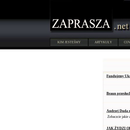
KIM JESTEŚMY
ARTYKUŁY
COV
Fundujemy Ukra
Braun przesłuc
Andrzej Duda r
Zobaczcie jakie 
JAK ŻYDZI O