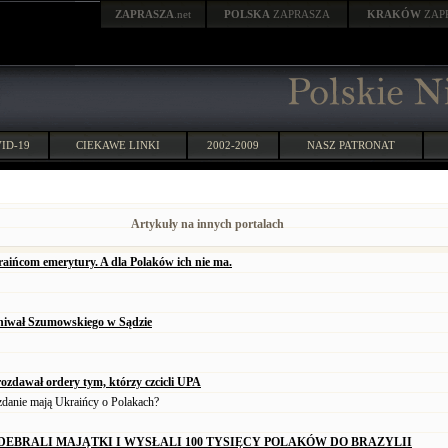
ZAPRASZA
.net
POLSKA
ZAPRASZA
KRAKÓW
ZAP
ID-19
CIEKAWE LINKI
2002-2009
NASZ PATRONAT
Artykuły na innych portalach
ińcom emerytury. A dla Polaków ich nie ma.
hiwał Szumowskiego w Sądzie
ozdawał ordery tym, którzy czcicli UPA
zdanie mają Ukraińcy o Polakach?
DEBRALI MAJĄTKI I WYSŁALI 100 TYSIĘCY POLAKÓW DO BRAZYLII