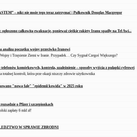
OASTEM” – nikt nie może tego teraz zatrzymać | Pułkownik Douglas Macgregor
e: ogłoszono całkowitą ewakuację, ponieważ ciężkie rakiety Iranu spadły na Tel Awi...
a analiza początku wojny przeciwko Iranowi
 Wojny i Trzęsienie Ziemi w Iranie. Przypadek… Czy Sygnał Czegoś Większego?
telefonów komórkowych, kontrola, uzależnienie – sposoby wyjścia z pułapki cyfrowej
a totalnej kontroli, która prze okazji niszczy zdrowie użytkownika
nowano "nową falę" "epidemii kowida" w 2025 roku
 rozsądnie o Pfizer i szczepionkach
lski zapłaty 6 mld zł!
ŚLEDZTWO W SPRAWIE ZBRODNI