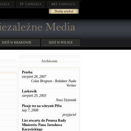
RASZA
TV
ZAPRASZA
ART
ZAPRASZA
Dodaj artykuł
DZIŚ W KRAKOWIE
DZIŚ W POLSCE
Archiwum
Prosba
sierpień 28, 2007
Colas Bregnon - Redaktor Nuda
Veritas
Laskowik
sierpień 29, 2003
Nasz Dziennik
Pisuje tez na witrynie PiSu
luty 7, 2008
przyjaciel
List otwarty do Prezesa Rady
Ministrów Pana Jarosława
Kaczyńskiego