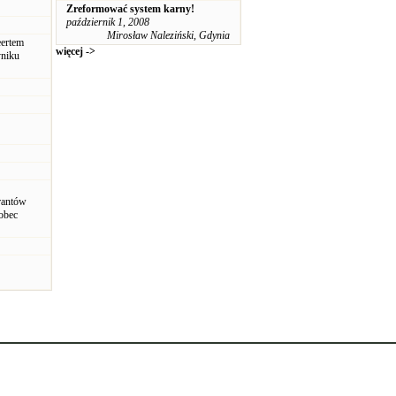
Zreformować system karny!
październik 1, 2008
Mirosław Naleziński, Gdynia
eertem
więcej ->
yniku
grantów
wobec