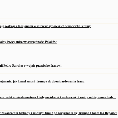
ją walcząc z Rosjanami w interesie żydowskich włascicieli Ukrainy
alny lewicy zniszczy oszczędności Polaków
nii Pedro Sanchez o wojnie przeciwko Iranowi
 ujawnia, jak Izrael zmusił Trumpa do zbombardowania Iranu
je izraelskie miasto portowe Hajfę pociskami kasetowymi; 2 osoby zabite, samochody...
” zakończeniu blokady Cieśniny Ormuz po przyznaniu się Trumpa | Janta Ka Reporter