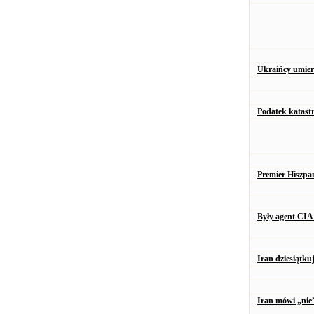
Ukraińcy umiera
Podatek katastr
Premier Hiszpa
Były agent CIA
Iran dziesiątku
Iran mówi „nie