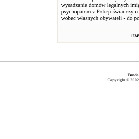
wysadzanie domów legalnych imigr
psychopatom z Policji świadczy o
wobec własnych obywateli - do p
1
2
3
4
Funda
Copyright © 2002