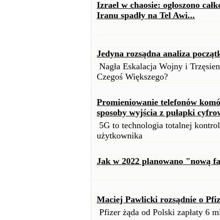
Izrael w chaosie: ogłoszono cał
Iranu spadły na Tel Awi...
Jedyna rozsądna analiza począt
Nagła Eskalacja Wojny i Trzęsie
Czegoś Większego?
Promieniowanie telefonów komór
sposoby wyjścia z pułapki cyfro
5G to technologia totalnej kontrol
użytkownika
Jak w 2022 planowano "nową fa
Maciej Pawlicki rozsądnie o Pfi
Pfizer żąda od Polski zapłaty 6 ml