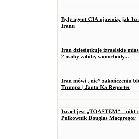
Były agent CIA ujawnia, jak I
Iranu
Iran dziesiątkuje izraelskie mi
2 osoby zabite, samochody...
Iran mówi „nie” zakończeniu bl
Trumpa | Janta Ka Reporter
Izrael jest „TOASTEM” – nikt n
Pułkownik Douglas Macgregor