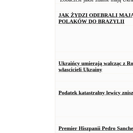
JAK ŻYDZI ODEBRALI MAJĄ
POLAKÓW DO BRAZYLII
Ukraińcy umierają walcząc z Ro
włascicieli Ukrainy
Podatek katastralny lewicy znis
Premier Hiszpanii Pedro Sanche