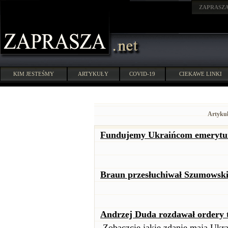
ZAPRASZ
KIM JESTEŚMY
ARTYKUŁY
COVID-19
CIEKAWE LINKI
Artykuł
Fundujemy Ukraińcom emerytury
Braun przesłuchiwał Szumowski
Andrzej Duda rozdawał ordery t
Zobaczcie jakie zdanie mają Ukra