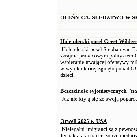
OLEŚNICA. ŚLEDZTWO W S
Holenderski poseł Geert Wilder
Holenderski poseł Stephan van Ba
skrajnie prawicowym politykiem 
wspieranie trwającej ofensywy mili
w wyniku której zginęło ponad 63
dzieci.
Bezczelność syjonistycznych "n
Już nie kryją się ze swoją pogardą
Orwell 2025 w USA
Nielegalni imigranci są z pewno
Jednak atak opancerzonych jednost