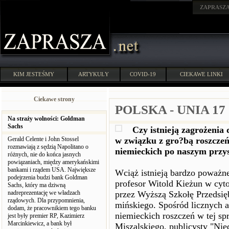
ZAPRASZ
KIM JESTEŚMY
ARTYKUŁY
COVID-19
CIEKAWE LINKI
Ciekawe strony
POLSKA - UNIA 17
Na straży wolności: Goldman
Sachs
Czy istnieją zagrożenia 
Gerald Celente i John Stossel
w związku z gro?bą roszczeń 
rozmawiają z sędzią Napolitano o
niemieckich po naszym przy
różnych, nie do końca jasnych
powiązaniach, między amerykańskimi
bankami i rządem USA. Największe
Wciąż istnieją bardzo poważne 
podejrzenia budzi bank Goldman
profesor Witold Kieżun w cyto
Sachs, który ma dziwną
nadreprezentację we władzach
przez Wyższą Szkołę Przedsię
rządowych. Dla przypomnienia,
mińskiego. Spośród licznych 
dodam, że pracownikiem tego banku
niemieckich roszczeń w tej sp
jest były premier RP, Kazimierz
Marcinkiewicz, a bank był
Miszalskiego, publicysty "Nied