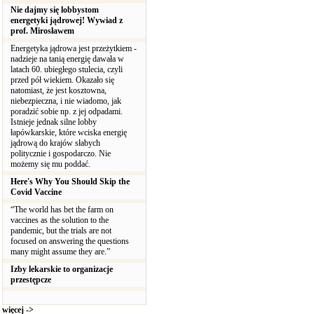
Nie dajmy się lobbystom
energetyki jądrowej! Wywiad z
prof. Mirosławem
Energetyka jądrowa jest przeżytkiem -
nadzieje na tanią energię dawała w
latach 60. ubiegłego stulecia, czyli
przed pół wiekiem. Okazało się
natomiast, że jest kosztowna,
niebezpieczna, i nie wiadomo, jak
poradzić sobie np. z jej odpadami.
Istnieje jednak silne lobby
łapówkarskie, które wciska energię
jądrową do krajów słabych
politycznie i gospodarczo. Nie
możemy się mu poddać.
Here's Why You Should Skip the
Covid Vaccine
“The world has bet the farm on
vaccines as the solution to the
pandemic, but the trials are not
focused on answering the questions
many might assume they are.”
Izby lekarskie to organizacje
przestępcze
więcej ->