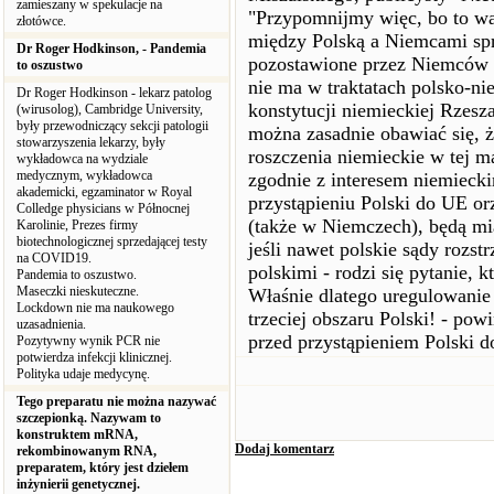
zamieszany w spekulacje na
"Przypomnijmy więc, bo to wa
złotówce.
między Polską a Niemcami sp
Dr Roger Hodkinson, - Pandemia
pozostawione przez Niemców n
to oszustwo
nie ma w traktatach polsko-n
Dr Roger Hodkinson - lekarz patolog
konstytucji niemieckiej Rzesza
(wirusolog), Cambridge University,
były przewodniczący sekcji patologii
można zasadnie obawiać się, ż
stowarzyszenia lekarzy, były
roszczenia niemieckie w tej m
wykładowca na wydziale
medycznym, wykładowca
zgodnie z interesem niemieck
akademicki, egzaminator w Royal
przystąpieniu Polski do UE 
Colledge physicians w Północnej
(także w Niemczech), będą m
Karolinie, Prezes firmy
biotechnologicznej sprzedającej testy
jeśli nawet polskie sądy rozst
na COVID19.
polskimi - rodzi się pytanie, 
Pandemia to oszustwo.
Maseczki nieskuteczne.
Właśnie dlatego uregulowanie 
Lockdown nie ma naukowego
trzeciej obszaru Polski! - po
uzasadnienia.
przed przystąpieniem Polski d
Pozytywny wynik PCR nie
potwierdza infekcji klinicznej.
Polityka udaje medycynę.
Tego preparatu nie można nazywać
szczepionką. Nazywam to
konstruktem mRNA,
Dodaj komentarz
rekombinowanym RNA,
preparatem, który jest dziełem
inżynierii genetycznej.