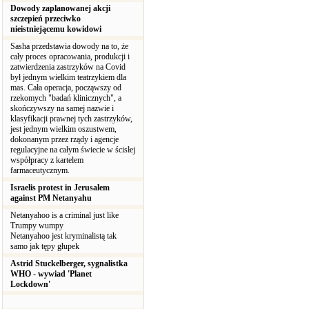
Dowody zaplanowanej akcji
szczepień przeciwko
nieistniejącemu kowidowi
Sasha przedstawia dowody na to, że
cały proces opracowania, produkcji i
zatwierdzenia zastrzyków na Covid
był jednym wielkim teatrzykiem dla
mas. Cała operacja, począwszy od
rzekomych "badań klinicznych", a
skończywszy na samej nazwie i
klasyfikacji prawnej tych zastrzyków,
jest jednym wielkim oszustwem,
dokonanym przez rządy i agencje
regulacyjne na całym świecie w ścisłej
współpracy z kartelem
farmaceutycznym.
Israelis protest in Jerusalem
against PM Netanyahu
Netanyahoo is a criminal just like
Trumpy wumpy
Netanyahoo jest kryminalistą tak
samo jak tępy głupek
Astrid Stuckelberger, sygnalistka
WHO - wywiad 'Planet
Lockdown'