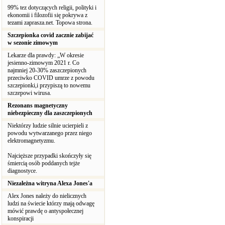
99% tez dotyczących religii, polityki i
ekonomii i filozofii się pokrywa z
tezami zaprasza.net. Topowa strona.
Szczepionka covid zacznie zabijać
w sezonie zimowym
Lekarze dla prawdy: „W okresie
jesienno-zimowym 2021 r. Co
najmniej 20-30% zaszczepionych
przeciwko COVID umrze z powodu
szczepionki,i przypiszą to nowemu
szczepowi wirusa.
Rezonans magnetyczny
niebezpieczny dla zaszczepionych
Niektórzy ludzie silnie ucierpieli z
powodu wytwarzanego przez niego
elektromagnetyzmu.
Najcięższe przypadki skończyły się
śmiercią osób poddanych tejże
diagnostyce.
Niezależna witryna Alexa Jones'a
Alex Jones należy do nielicznych
ludzi na świecie którzy mają odwagę
mówić prawdę o antyspołecznej
konspiracji