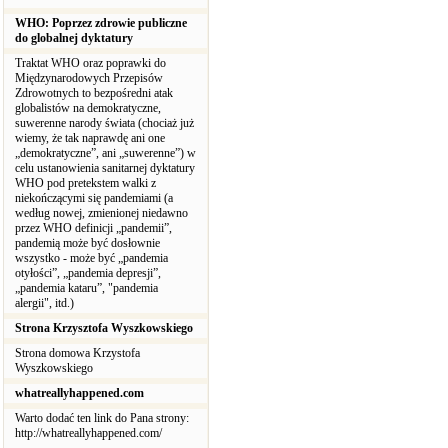
WHO: Poprzez zdrowie publiczne
do globalnej dyktatury
Traktat WHO oraz poprawki do
Międzynarodowych Przepisów
Zdrowotnych to bezpośredni atak
globalistów na demokratyczne,
suwerenne narody świata (chociaż już
wiemy, że tak naprawdę ani one
„demokratyczne”, ani „suwerenne”) w
celu ustanowienia sanitarnej dyktatury
WHO pod pretekstem walki z
niekończącymi się pandemiami (a
według nowej, zmienionej niedawno
przez WHO definicji „pandemii”,
pandemią może być dosłownie
wszystko - może być „pandemia
otyłości”, „pandemia depresji”,
„pandemia kataru”, "pandemia
alergii", itd.)
Strona Krzysztofa Wyszkowskiego
Strona domowa Krzystofa
Wyszkowskiego
whatreallyhappened.com
Warto dodać ten link do Pana strony:
http://whatreallyhappened.com/