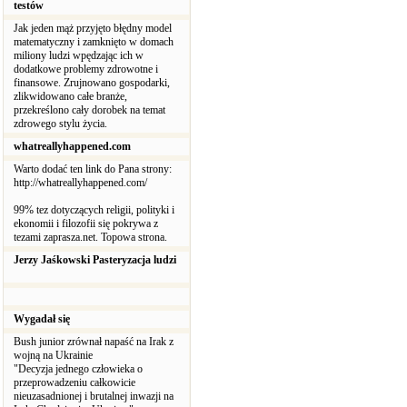
testów
Jak jeden mąż przyjęto błędny model
matematyczny i zamknięto w domach
miliony ludzi wpędzając ich w
dodatkowe problemy zdrowotne i
finansowe. Zrujnowano gospodarki,
zlikwidowano całe branże,
przekreślono cały dorobek na temat
zdrowego stylu życia.
whatreallyhappened.com
Warto dodać ten link do Pana strony:
http://whatreallyhappened.com/
99% tez dotyczących religii, polityki i
ekonomii i filozofii się pokrywa z
tezami zaprasza.net. Topowa strona.
Jerzy Jaśkowski Pasteryzacja ludzi
Wygadał się
Bush junior zrównał napaść na Irak z
wojną na Ukrainie
"Decyzja jednego człowieka o
przeprowadzeniu całkowicie
nieuzasadnionej i brutalnej inwazji na