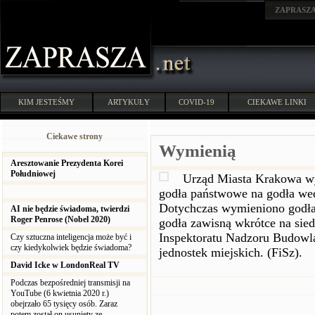
ZAPRASZ
KIM JESTEŚMY
ARTYKUŁY
COVID-19
CIEKAWE LINKI
Ciekawe strony
Wymienią
Aresztowanie Prezydenta Korei
Południowej
Urząd Miasta Krakowa w
godła państwowe na godła wed
Dotychczas wymieniono godła
AI nie będzie świadoma, twierdzi
Roger Penrose (Nobel 2020)
godła zawisną wkrótce na sie
Inspektoratu Nadzoru Budowl
Czy sztuczna inteligencja może być i
czy kiedykolwiek będzie świadoma?
jednostek miejskich. (FiSz).
David Icke w LondonReal TV
Podczas bezpośredniej transmisji na
YouTube (6 kwietnia 2020 r.)
obejrzało 65 tysięcy osób. Zaraz
potem został on usunięty ze