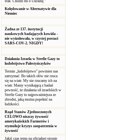
Irak. Chodzi mi o Ukrainę."
Kolędowanie w Alternatywie dla
Niemiec
Żadna ze 137. instytucji
naukowych badających kowida -
nie wyizolowała, w czystej postaci
SARS-COV-2. NIGDY!
Działania Izraela w Strefie Gazy to
ludobójstwo Palestyńczyków
Termin „ludobójstwo” powinien nas
zatrzymać. Bo takich słów nie rzuca
się na wiatr. My nie rzucamy ich na
wiatr. Mamy wynikającą z badań
pewność, że działania sił izraelskich w
Strefie Gazy to najpoważniejsza ze
zbrodni, jaką można popełnić na
ludzkości.
Rząd Stanów Zjednoczonych
CELOWO niszczy żywność
amerykańskich Farmerów i
stymuluje kryzys zaopatrzenia w
żywność
Jakiś czas temu na oficjalnej stronie