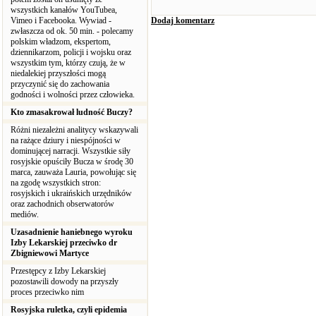
wszystkich kanałów YouTubea,
Vimeo i Facebooka. Wywiad -
Dodaj komentarz
zwłaszcza od ok. 50 min. - polecamy
polskim władzom, ekspertom,
dziennikarzom, policji i wojsku oraz
wszystkim tym, którzy czują, że w
niedalekiej przyszłości mogą
przyczynić się do zachowania
godności i wolności przez człowieka.
Kto zmasakrował ludność Buczy?
Różni niezależni analitycy wskazywali
na rażące dziury i niespójności w
dominującej narracji. Wszystkie siły
rosyjskie opuściły Bucza w środę 30
marca, zauważa Lauria, powołując się
na zgodę wszystkich stron:
rosyjskich i ukraińskich urzędników
oraz zachodnich obserwatorów
mediów.
Uzasadnienie haniebnego wyroku
Izby Lekarskiej przeciwko dr
Zbigniewowi Martyce
Przestępcy z Izby Lekarskiej
pozostawili dowody na przyszły
proces przeciwko nim
Rosyjska ruletka, czyli epidemia