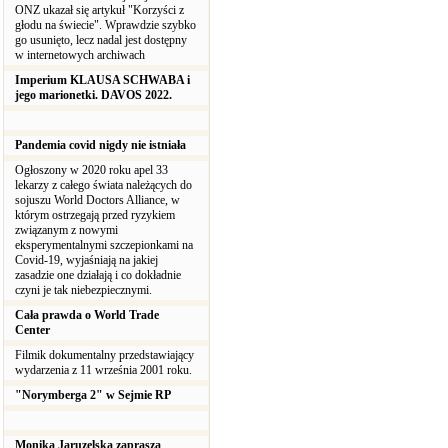
ONZ ukazał się artykuł "Korzyści z
głodu na świecie". Wprawdzie szybko
go usunięto, lecz nadal jest dostępny
w internetowych archiwach
Imperium KLAUSA SCHWABA i
jego marionetki. DAVOS 2022.
Pandemia covid nigdy nie istniała
Ogłoszony w 2020 roku apel 33
lekarzy z całego świata należących do
sojuszu World Doctors Alliance, w
którym ostrzegają przed ryzykiem
związanym z nowymi
eksperymentalnymi szczepionkami na
Covid-19, wyjaśniają na jakiej
zasadzie one działają i co dokładnie
czyni je tak niebezpiecznymi.
Cała prawda o World Trade
Center
Filmik dokumentalny przedstawiający
wydarzenia z 11 września 2001 roku.
"Norymberga 2" w Sejmie RP
Monika Jaruzelska zaprasza