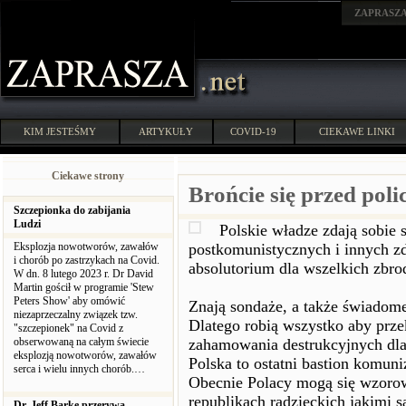
ZAPRASZ
KIM JESTEŚMY
ARTYKUŁY
COVID-19
CIEKAWE LINKI
Ciekawe strony
Brońcie się przed po
Szczepionka do zabijania
Ludzi
Polskie władze zdają sobie s
Eksplozja nowotworów, zawałów
postkomunistycznych i innych zd
i chorób po zastrzykach na Covid.
absolutorium dla wszelkich zbr
W dn. 8 lutego 2023 r. Dr David
Martin gościł w programie 'Stew
Peters Show' aby omówić
Znają sondaże, a także świadome 
niezaprzeczalny związek tzw.
Dlatego robią wszystko aby przek
"szczepionek" na Covid z
obserwowaną na całym świecie
zahamowania destrukcyjnych dl
eksplozją nowotworów, zawałów
Polska to ostatni bastion komun
serca i wielu innych chorób.…
Obecnie Polacy mogą się wzoro
republikach radzieckich jakimi s
Dr. Jeff Barke przerywa