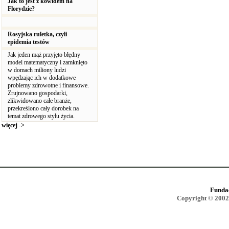
Jak to jest z kowidem na
Florydzie?
Rosyjska ruletka, czyli
epidemia testów
Jak jeden mąż przyjęto błędny
model matematyczny i zamknięto
w domach miliony ludzi
wpędzając ich w dodatkowe
problemy zdrowotne i finansowe.
Zrujnowano gospodarki,
zlikwidowano całe branże,
przekreślono cały dorobek na
temat zdrowego stylu życia.
więcej ->
Funda
Copyright © 2002