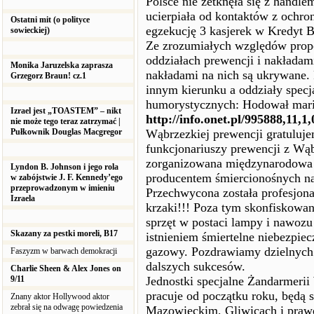
Polsce nie zetknęła się z handle
ucierpiała od kontaktów z ochr
Ostatni mit (o polityce
egzekucję 3 kasjerek w Kredyt B
sowieckiej)
Ze zrozumiałych względów propo
oddziałach prewencji i nakładami
Monika Jaruzelska zaprasza
nakładami na nich są ukrywane. 
Grzegorz Braun! cz.1
innym kierunku a oddziały specj
humorystycznych: Hodował mari
Izrael jest „TOASTEM” – nikt
http://info.onet.pl/995888,11,1
nie może tego teraz zatrzymać |
Pułkownik Douglas Macgregor
Wąbrzezkiej prewencji gratuluje
funkcjonariuszy prewencji z Wąb
zorganizowana międzynarodowa 
Lyndon B. Johnson i jego rola
producentem śmiercionośnych n
w zabójstwie J. F. Kennedy’ego
przeprowadzonym w imieniu
Przechwycona została profesjonal
Izraela
krzaki!!! Poza tym skonfiskowan
sprzęt w postaci lampy i nawozu
Skazany za pestki moreli, B17
istnieniem śmiertelne niebezpie
gazowy. Pozdrawiamy dzielnych
Faszyzm w barwach demokracji
dalszych sukcesów.
Charlie Sheen & Alex Jones on
9/11
Jednostki specjalne Żandarmer
pracuje od początku roku, będą
Znany aktor Hollywood aktor
zebrał się na odwagę powiedzenia
Mazowieckim, Gliwicach i prawd