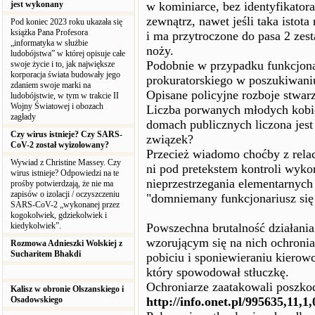
jest wykonany
w kominiarce, bez identyfikatora
zewnątrz, nawet jeśli taka istot
Pod koniec 2023 roku ukazała się
książka Pana Profesora
i ma przytroczone do pasa 2 zes
„informatyka w służbie
noży.
ludobójstwa” w której opisuje całe
Podobnie w przypadku funkcjona
swoje życie i to, jak największe
korporacja świata budowały jego
prokuratorskiego w poszukiwani
zdaniem swoje marki na
Opisane policyjne rozboje stwarz
ludobójstwie, w tym w trakcie II
Wojny Światowej i obozach
Liczba porwanych młodych kobi
zagłady
domach publicznych liczona jest 
Czy wirus istnieje? Czy SARS-
związek?
CoV-2 został wyizolowany?
Przecież wiadomo choćby z rela
Wywiad z Christine Massey. Czy
ni pod pretekstem kontroli wyko
wirus istnieje? Odpowiedzi na te
nieprzestrzegania elementarnych
prośby potwierdzają, że nie ma
zapisów o izolacji / oczyszczeniu
"domniemany funkcjonariusz się 
SARS-CoV-2 „wykonanej przez
kogokolwiek, gdziekolwiek i
kiedykolwiek”.
Powszechna brutalność działania
wzorującym się na nich ochroni
Rozmowa Adnieszki Wolskiej z
Sucharitem Bhakdi
pobiciu i sponiewieraniu kierow
który spowodował stłuczkę.
Ochroniarze zaatakowali poszk
Kalisz w obronie Olszanskiego i
Osadowskiego
http://info.onet.pl/995635,11,1