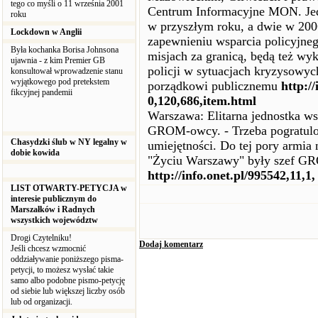
tego co myśli o 11 września 2001
Centrum Informacyjne MON. Jedn
roku
w przyszłym roku, a dwie w 2006
Lockdown w Anglii
zapewnieniu wsparcia policyjneg
Była kochanka Borisa Johnsona
misjach za granicą, będą też wy
ujawnia - z kim Premier GB
policji w sytuacjach kryzysowyc
konsultował wprowadzenie stanu
wyjątkowego pod pretekstem
porządkowi publicznemu
http://
fikcyjnej pandemii
0,120,686,item.html
Warszawa: Elitarna jednostka ws
GROM-owcy. - Trzeba pogratulow
Chasydzki ślub w NY legalny w
umiejętności. Do tej pory armia 
dobie kowida
"Życiu Warszawy" były szef G
http://info.onet.pl/995542,11,1
LIST OTWARTY-PETYCJA w
interesie publicznym do
Marszałków i Radnych
wszystkich województw
Drogi Czytelniku!
Dodaj komentarz
Jeśli chcesz wzmocnić
oddziaływanie poniższego pisma-
petycji, to możesz wysłać takie
samo albo podobne pismo-petycję
od siebie lub większej liczby osób
lub od organizacji.