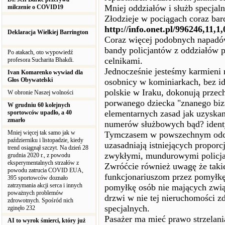
Mniej oddziałów i służb specjal
milczenie o COVID19
Złodzieje w pociągach coraz bar
http://info.onet.pl/996246,11,1
Deklaracja Wielkiej Barrington
Coraz więcej podobnych napadów
bandy policjantów z oddziałów 
Po atakach, oto wypowiedź
celnikami.
profesora Sucharita Bhakdi.
Jednocześnie jesteśmy karmieni 
Ivan Komarenko wywiad dla
Głos Obywatelski
osobnicy w kominiarkach, bez id
polskie w Iraku, dokonują prze
W obronie Naszej wolności
porwanego dziecka "znanego biz
W grudniu 60 kolejnych
elementarnych zasad jak uzyskan
sportowców upadło, a 40
zmarło
numerów służbowych bąd? ident
Mniej więcej tak samo jak w
Tymczasem w powszechnym odczuc
październiku i listopadzie, kiedy
uzasadniają istniejących propor
trend osiągnął szczyt. Na dzień 28
zwykłymi, mundurowymi policja
grudnia 2020 r., z powodu
eksperymentalnych strzałów z
Zwróćcie również uwagę że taki
powodu zatrucia COVID EUA,
funkcjonariuszom przez pomyłkę o
395 sportowców doznało
zatrzymania akcji serca i innych
pomyłkę osób nie mających zwią
poważnych problemów
drzwi w nie tej nieruchomości z
zdrowotnych. Spośród nich
specjalnych.
zginęło 232
Pasażer ma mieć prawo strzelania
AI to wyrok śmierci, który już