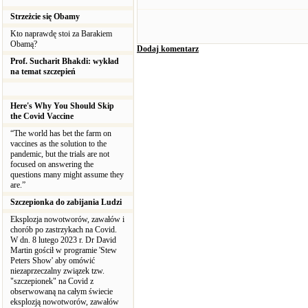
Strzeżcie się Obamy
Kto naprawdę stoi za Barakiem
Obamą?
Dodaj komentarz
Prof. Sucharit Bhakdi: wykład
na temat szczepień
Here's Why You Should Skip
the Covid Vaccine
“The world has bet the farm on
vaccines as the solution to the
pandemic, but the trials are not
focused on answering the
questions many might assume they
are.”
Szczepionka do zabijania Ludzi
Eksplozja nowotworów, zawałów i
chorób po zastrzykach na Covid.
W dn. 8 lutego 2023 r. Dr David
Martin gościł w programie 'Stew
Peters Show' aby omówić
niezaprzeczalny związek tzw.
"szczepionek" na Covid z
obserwowaną na całym świecie
eksplozją nowotworów, zawałów