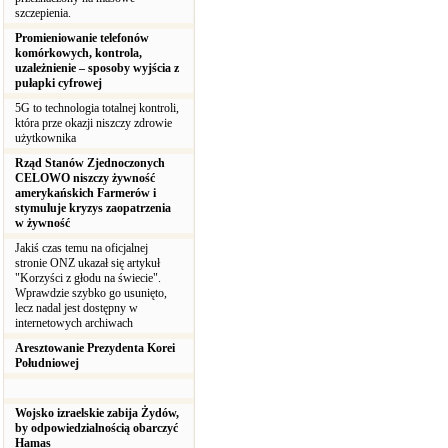
szczepienia.
Promieniowanie telefonów
komórkowych, kontrola,
uzależnienie – sposoby wyjścia z
pułapki cyfrowej
5G to technologia totalnej kontroli,
która prze okazji niszczy zdrowie
użytkownika
Rząd Stanów Zjednoczonych
CELOWO niszczy żywność
amerykańskich Farmerów i
stymuluje kryzys zaopatrzenia
w żywność
Jakiś czas temu na oficjalnej
stronie ONZ ukazał się artykuł
"Korzyści z głodu na świecie".
Wprawdzie szybko go usunięto,
lecz nadal jest dostępny w
internetowych archiwach
Aresztowanie Prezydenta Korei
Południowej
Wojsko izraelskie zabija Żydów,
by odpowiedzialnością obarczyć
Hamas