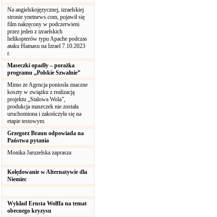
Na angielskojęzycznej, izraelskiej
stronie ynetnews.com, pojawił się
film nakręcony w podczerwieni
przez jeden z izraelskich
helikopterów typu Apache podczas
ataku Hamasu na Izrael 7.10.2023
r.
Maseczki opadły – porażka
programu „Polskie Szwalnie”
Mimo że Agencja poniosła znaczne
koszty w związku z realizacją
projektu „Stalowa Wola”,
produkcja maseczek nie została
uruchomiona i zakończyła się na
etapie testowym.
Grzegorz Braun odpowiada na
Państwa pytania
Monika Jaruzelska zaprasza
Kolędowanie w Alternatywie dla
Niemiec
Wykład Ernsta Wolffa na temat
obecnego kryzysu