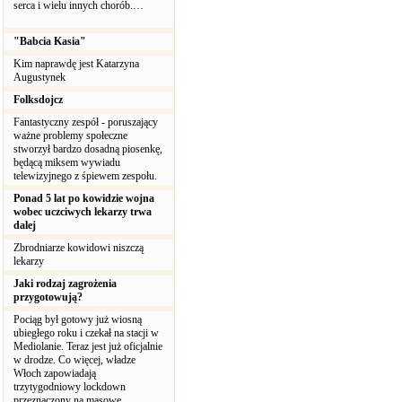
serca i wielu innych chorób.…
"Babcia Kasia"
Kim naprawdę jest Katarzyna
Augustynek
Folksdojcz
Fantastyczny zespół - poruszający
ważne problemy społeczne
stworzył bardzo dosadną piosenkę,
będącą miksem wywiadu
telewizyjnego z śpiewem zespołu.
Ponad 5 lat po kowidzie wojna
wobec uczciwych lekarzy trwa
dalej
Zbrodniarze kowidowi niszczą
lekarzy
Jaki rodzaj zagrożenia
przygotowują?
Pociąg był gotowy już wiosną
ubiegłego roku i czekał na stacji w
Mediolanie. Teraz jest już oficjalnie
w drodze. Co więcej, władze
Włoch zapowiadają
trzytygodniowy lockdown
przeznaczony na masowe