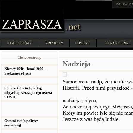
ZAPRASZ
KIM JESTEŚMY
ARTYKUŁY
COVID-19
CIEKAWE LINKI
Ciekawe strony
Nadzieja
Niemcy 1940 - Izrael 2009 -
Szokujące zdjęcia
Samoobrona małp, że nic nie wi
Historii. Przed nimi przyszłość -
Starsza kobieta łapie kij,
odpycha przerażającego testera
COVID
nadzieja jedyna,
Ze doczekają swojego Mesjasza
Który im powie: Nic się nie mar
Jeszcze z was będą ludzie.
Ostatni mit (o polityce
sowieckiej)