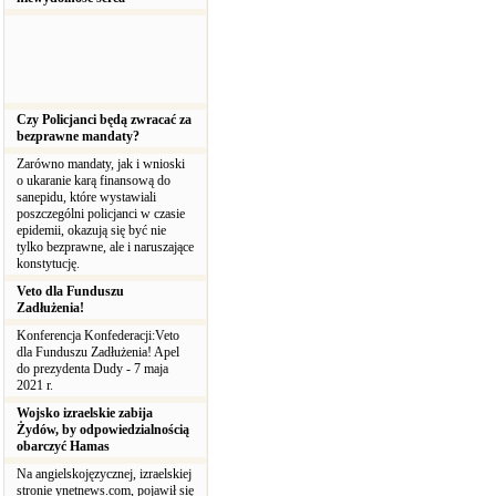
Czy Policjanci będą zwracać za
bezprawne mandaty?
Zarówno mandaty, jak i wnioski
o ukaranie karą finansową do
sanepidu, które wystawiali
poszczególni policjanci w czasie
epidemii, okazują się być nie
tylko bezprawne, ale i naruszające
konstytucję.
Veto dla Funduszu
Zadłużenia!
Konferencja Konfederacji:Veto
dla Funduszu Zadłużenia! Apel
do prezydenta Dudy - 7 maja
2021 r.
Wojsko izraelskie zabija
Żydów, by odpowiedzialnością
obarczyć Hamas
Na angielskojęzycznej, izraelskiej
stronie ynetnews.com, pojawił się