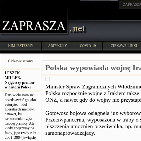
ZAPRASZ
KIM JESTEŚMY
ARTYKUŁY
COVID-19
CIEKAWE LINKI
Ciekawe strony
Polska wypowiada wojnę Ira
LESZEK
MILLER.
Najgorszy premier
Minister Spraw Zagranicznych Wlodzimi
w historii Polski
Polska rozpocznie wojne z Irakiem takze 
Dziś wielu stara się
ONZ, a nawet gdy do wojny nie przystap
przedstawiać go jako
autorytet – idol
liberalnych mediów,
Gotowosc bojowa osiagnela juz wyborow
a nawet, ku
zaskoczeniu, części
Przeciwpancerna, wyposazona w traby o 
młodej prawicy. Ale
niszczenia umocnien przeciwnika, np. mur
kiedy spojrzymy na
samonaprowadzajacy.
fakty, jego rządy z lat
2001–2004 jawią się