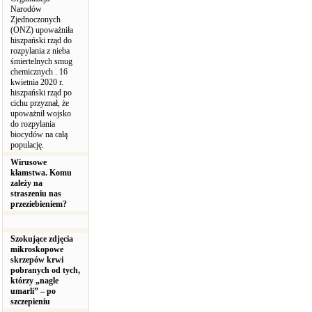
Narodów
Zjednoczonych
(ONZ) upoważniła
hiszpański rząd do
rozpylania z nieba
śmiertelnych smug
chemicznych . 16
kwietnia 2020 r.
hiszpański rząd po
cichu przyznał, że
upoważnił wojsko
do rozpylania
biocydów na całą
populację.
Wirusowe
kłamstwa. Komu
zależy na
straszeniu nas
przeziebieniem?
Szokujące zdjęcia
mikroskopowe
skrzepów krwi
pobranych od tych,
którzy „nagle
umarli” – po
szczepieniu