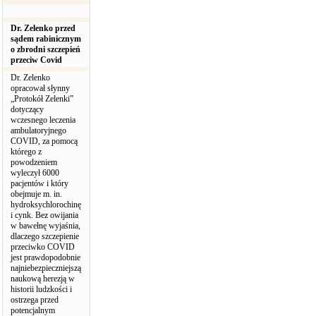
Dr. Zelenko przed
sądem rabinicznym
o zbrodni szczepień
przeciw Covid
Dr. Zelenko
opracował słynny
„Protokół Zelenki”
dotyczący
wczesnego leczenia
ambulatoryjnego
COVID, za pomocą
którego z
powodzeniem
wyleczył 6000
pacjentów i który
obejmuje m. in.
hydroksychlorochinę
i cynk. Bez owijania
w bawełnę wyjaśnia,
dlaczego szczepienie
przeciwko COVID
jest prawdopodobnie
najniebezpieczniejszą
naukową herezją w
historii ludzkości i
ostrzega przed
potencjalnym