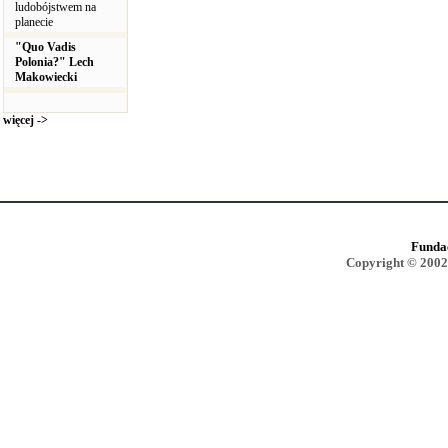
ludobójstwem na
planecie
"Quo Vadis
Polonia?" Lech
Makowiecki
więcej ->
Funda
Copyright © 2002