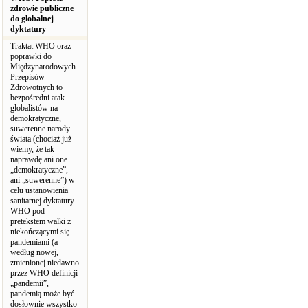
zdrowie publiczne
do globalnej
dyktatury
Traktat WHO oraz
poprawki do
Międzynarodowych
Przepisów
Zdrowotnych to
bezpośredni atak
globalistów na
demokratyczne,
suwerenne narody
świata (chociaż już
wiemy, że tak
naprawdę ani one
„demokratyczne”,
ani „suwerenne”) w
celu ustanowienia
sanitarnej dyktatury
WHO pod
pretekstem walki z
niekończącymi się
pandemiami (a
według nowej,
zmienionej niedawno
przez WHO definicji
„pandemii”,
pandemią może być
dosłownie wszystko