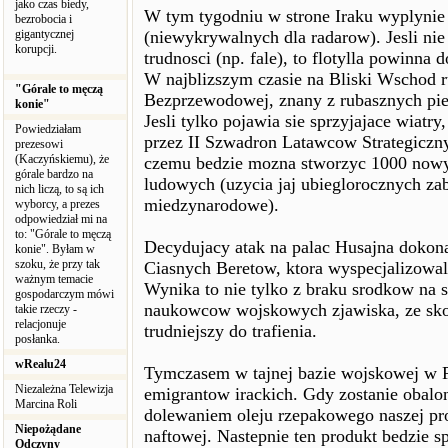
jako czas biedy,
W tym tygodniu w strone Iraku wyplyni
bezrobocia i
gigantycznej
(niewykrywalnych dla radarow). Jesli nie
korupcji.
trudnosci (np. fale), to flotylla powinna
W najblizszym czasie na Bliski Wschod r
"Górale to męczą
Bezprzewodowej, znany z rubasznych pie
konie"
Jesli tylko pojawia sie sprzyjajace wiat
Powiedziałam
przez II Szwadron Latawcow Strategiczn
prezesowi
(Kaczyńskiemu), że
czemu bedzie mozna stworzyc 1000 nowyc
górale bardzo na
ludowych (uzycia jaj ubieglorocznych za
nich liczą, to są ich
miedzynarodowe).
wyborcy, a prezes
odpowiedział mi na
to: "Górale to męczą
Decydujacy atak na palac Husajna dokon
konie". Byłam w
szoku, że przy tak
Ciasnych Beretow, ktora wyspecjalizowal
ważnym temacie
Wynika to nie tylko z braku srodkow na 
gospodarczym mówi
naukowcow wojskowych zjawiska, ze sko
takie rzeczy -
relacjonuje
trudniejszy do trafienia.
posłanka.
wRealu24
Tymczasem w tajnej bazie wojskowej w 
Niezależna Telewizja
emigrantow irackich. Gdy zostanie obalo
Marcina Roli
dolewaniem oleju rzepakowego naszej pro
Niepożądane
naftowej. Nastepnie ten produkt bedzie
Odczyny