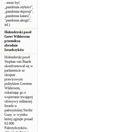
- może być
„pandemia otyłości”,
„pandemia depresji”,
„pandemia kataru”,
"pandemia alergii",
itd.)
Holenderski poseł
Geert Wildersem
przemilcza
zbrodnie
Izraelczyków
Holenderski poseł
Stephan van Baarle
skonfrontował się w
parlamencie ze
skrajnie
prawicowym
politykiem Geertem
Wildersem,
oskarżając go o
wspieranie trwającej
ofensywy militarnej
Izraela w
palestyńskiej Strefie
Gazy, w wyniku
której zginęło ponad
63 000
Palestyńczyków,