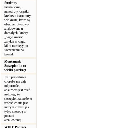
Struktury
krystaliczne,
nanodruty, cząstki
kredowe i struktury
włókniste, które są
obecnie rutynowo
znajdowane u
dorosłych, którzy
„nagle zmarli”,
zwykle w ciągu
kilku miesięcy po
szczepieniu na
kowid.
Montanari:
Szczepionka to
wielki przekręt
Jeśli prawdziwa
choroba nie daje
odporności,
absurdem jest mieć
nadzieję, że
szczepionka może to
zrobić, co nie jest
niczym innym, jak
tylko chorobą w
postaci
atenuowanej.
WHO: Poprzez