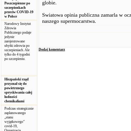
globie.
Poszczepienne po
szczepionkach
przeciw COVID-19
Swiatowa opinia publiczna zamarla w ocz
w Polsce
naszego supermocarstwa.
Narodowy Instytut
Zdrowia
Publicznego podaje
jedynie
zarejestrowane
ubytki zdrowia po
Dodaj komentarz
szczepieniach. Ale
tylko do 4 tygodni
po szczepieniu.
Hiszpański rząd
przyznał się do
powietrznego
spryskiwania całej
ludności
chemikaliami
Podczas strategicznie
zaplanowanego
„stanu
wyjątkowego”
covid-19,
Organizacja