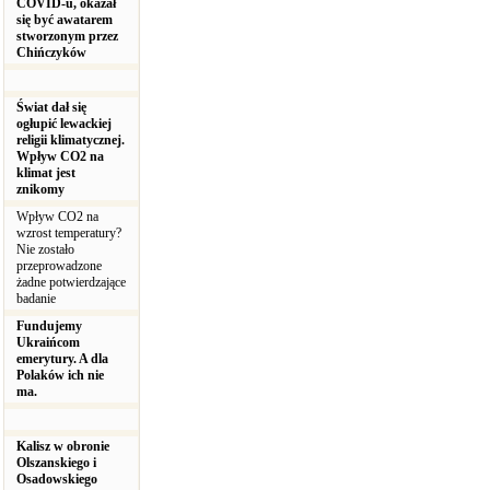
COVID-u, okazał
się być awatarem
stworzonym przez
Chińczyków
Świat dał się
ogłupić lewackiej
religii klimatycznej.
Wpływ CO2 na
klimat jest
znikomy
Wpływ CO2 na
wzrost temperatury?
Nie zostało
przeprowadzone
żadne potwierdzające
badanie
Fundujemy
Ukraińcom
emerytury. A dla
Polaków ich nie
ma.
Kalisz w obronie
Olszanskiego i
Osadowskiego