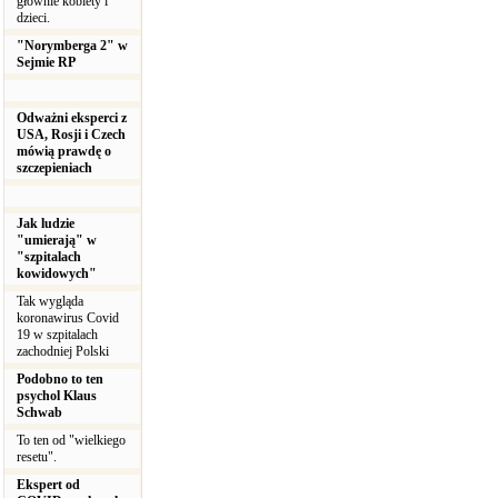
głównie kobiety i
dzieci.
"Norymberga 2" w
Sejmie RP
Odważni eksperci z
USA, Rosji i Czech
mówią prawdę o
szczepieniach
Jak ludzie
"umierają" w
"szpitalach
kowidowych"
Tak wygląda
koronawirus Covid
19 w szpitalach
zachodniej Polski
Podobno to ten
psychol Klaus
Schwab
To ten od "wielkiego
resetu".
Ekspert od