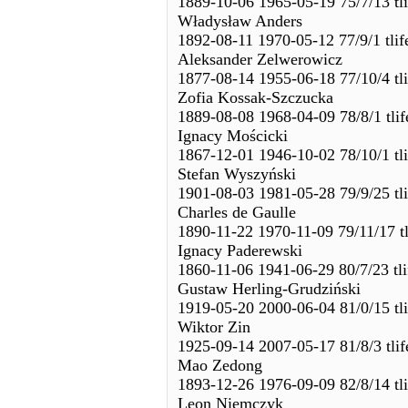
1889-10-06 1965-05-19 75/7/13 tl
Władysław Anders
1892-08-11 1970-05-12 77/9/1 tli
Aleksander Zelwerowicz
1877-08-14 1955-06-18 77/10/4 tl
Zofia Kossak-Szczucka
1889-08-08 1968-04-09 78/8/1 tli
Ignacy Mościcki
1867-12-01 1946-10-02 78/10/1 tl
Stefan Wyszyński
1901-08-03 1981-05-28 79/9/25 tl
Charles de Gaulle
1890-11-22 1970-11-09 79/11/17 t
Ignacy Paderewski
1860-11-06 1941-06-29 80/7/23 tl
Gustaw Herling-Grudziński
1919-05-20 2000-06-04 81/0/15 tl
Wiktor Zin
1925-09-14 2007-05-17 81/8/3 tli
Mao Zedong
1893-12-26 1976-09-09 82/8/14 tl
Leon Niemczyk