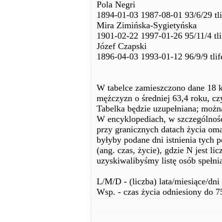
Pola Negri
1894-01-03 1987-08-01 93/6/29 tl
Mira Zimińska-Sygietyńska
1901-02-22 1997-01-26 95/11/4 tl
Józef Czapski
1896-04-03 1993-01-12 96/9/9 tli
W tabelce zamieszczono dane 18 ko
mężczyzn o średniej 63,4 roku, czy
Tabelka będzie uzupełniana; można 
W encyklopediach, w szczególnośc
przy granicznych datach życia oma
byłyby podane dni istnienia tych 
(ang. czas, życie), gdzie N jest l
uzyskiwalibyśmy listę osób spełni
L/M/D - (liczba) lata/miesiące/dni
Wsp. - czas życia odniesiony do 75