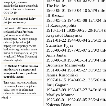
1939-09-01 1945-09-02 6/0/1 tlife
krzepnięcia, siniaków i
The Beatles
niepłodności, mimo że nie byli
zaszczepieni szczepionka na
1960-08-01 1970-04-10 9/8/9 tlife
COVID-19.
III Rzesza
AI to wyrok śmierci, który
1933-03-15 1945-05-08 12/1/24 tl
już jest wykonany
II Rzeczpospolita
Pod koniec 2023 roku ukazała
1918-11-11 1939-09-25 20/10/14 t
się książka Pana Profesora
Krzysztof Baczyński
„informatyka w służbie
ludobójstwa” w której opisuje
1921-01-22 1944-08-04 23/6/13 tl
całe swoje życie i to, jak
Stanisław Pyjas
największe korporacja świata
budowały jego zdaniem swoje
1953-08-04 1977-05-07 23/9/3 tlif
marki na ludobójstwie, w tym
Anna Jantar
w trakcie II Wojny Światowej i
1950-06-10 1980-03-14 29/9/4 tli
obozach zagłady
Bronisław Malinowski
Dr Michael Yeadon: masowe
1951-06-04 1981-09-27 30/3/23 tl
morderstwa z paszportami
szczepionek i szczepionkami
Janusz Kusociński
uzupełniającymi
1907-01-15 1940-06-21 33/5/6 tli
Ten system jest wprowadzany
Jurij Gagarin
za pomocą kłamstw w jakimś
1934-03-09 1968-03-27 34/0/18 tl
celu, i myślę, że celem jest
całkowita totalitarna kontrola.
Marilyn Monroe
więcej ->
1926-06-01 1962-08-05 36/2/4 tli
Księżna Diana