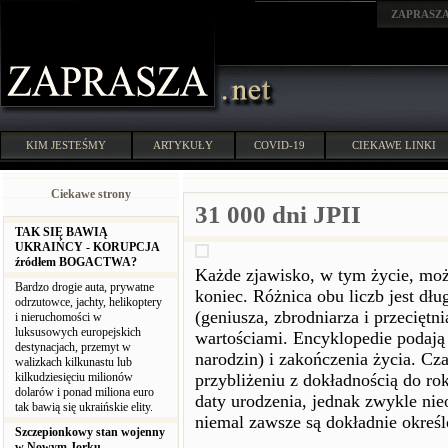
ZAPRASZ
KIM JESTEŚMY
ARTYKUŁY
COVID-19
CIEKAWE LINKI
Ciekawe strony
31 000 dni JPII
TAK SIĘ BAWIĄ
UKRAIŃCY - KORUPCJA
źródłem BOGACTWA?
Każde zjawisko, w tym życie, moż
Bardzo drogie auta, prywatne
koniec. Różnica obu liczb jest dł
odrzutowce, jachty, helikoptery
(geniusza, zbrodniarza i przecięt
i nieruchomości w
luksusowych europejskich
wartościami. Encyklopedie podają 
destynacjach, przemyt w
narodzin) i zakończenia życia. Cz
walizkach kilkunastu lub
kilkudziesięciu milionów
przybliżeniu z dokładnością do ro
dolarów i ponad miliona euro
daty urodzenia, jednak zwykle nieo
tak bawią się ukraińskie elity.
niemal zawsze są dokładnie określ
Szczepionkowy stan wojenny
w Nowym Jorku