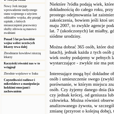
Niektóre ?ródła podają wiek, któr
Nowy Jork inicjuje
dokładnością do całego roku, przy
wprowadzenie medycznego
stanu wojennego z użyciem
prostego odejmowania lat zaistnien
oddziałów wojska, aby przejąć
zakończenia, bowiem jeśli ktoś ur
szpitale, z których
maju 2007, to zwykle agencje podaj
niezaszczepieni pracownicy
służby zdrowia są masowo
lat. 7 (ukończonych) lat miałby, 
zwalniani
siódme urodziny.
Ponad 5 lat po kowidzie
wojna wobec uczciwych
Można dobrać 365 osób, które do
lekarzy trwa dalej
latach), jednak każda z tych osób 
Zbrodniarze kowidowi niszczą
wiek osoby podajemy w pełnych lat
lekarzy
wystarczające - zwykle nie ma potr
Kaczyński również nas w to
wciągnął
Interesujące mogą być dokładne o
Zbrodnie wojskowe w Iraku
osób i umieszczenie swego (zwykle
Częstotliwości radiowe i
porównanie, w którym miejscu zn
mikrofalowe a manipulacja
ludzkimi emocjami i
osób. Czy żyjemy danego dnia (ki
zachowaniem
czy jednak krócej, od geniusza lu
człowieka. Można również obserwo
analizowanego żywota, w szczegól
zmianę (przyrost o kolejną dobę)