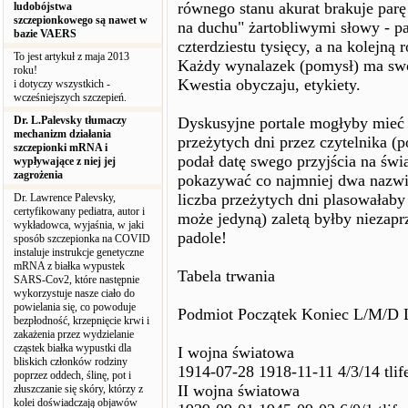
równego stanu akurat brakuje par
ludobójstwa
szczepionkowego są nawet w
na duchu" żartobliwymi słowy - pa
bazie VAERS
czterdziestu tysięcy, a na kolejną 
To jest artykuł z maja 2013
Każdy wynalazek (pomysł) ma swoje 
roku!
Kwestia obyczaju, etykiety.
i dotyczy wszystkich -
wcześniejszych szczepień.
Dr. L.Palevsky tłumaczy
Dyskusyjne portale mogłyby mieć 
mechanizm działania
przeżytych dni przez czytelnika (po
szczepionki mRNA i
podał datę swego przyjścia na świ
wypływające z niej jej
zagrożenia
pokazywać co najmniej dwa nazwi
liczba przeżytych dni plasowałaby
Dr. Lawrence Palevsky,
certyfikowany pediatra, autor i
może jedyną) zaletą byłby niezapr
wykładowca, wyjaśnia, w jaki
padole!
sposób szczepionka na COVID
instaluje instrukcje genetyczne
mRNA z białka wypustek
Tabela trwania
SARS-Cov2, które następnie
wykorzystuje nasze ciało do
powielania się, co powoduje
Podmiot Początek Koniec L/M/D 
bezpłodność, krzepnięcie krwi i
zakażenia przez wydzielanie
cząstek białka wypustki dla
I wojna światowa
bliskich członków rodziny
1914-07-28 1918-11-11 4/3/14 tlif
poprzez oddech, ślinę, pot i
II wojna światowa
złuszczanie się skóry, którzy z
kolei doświadczają objawów