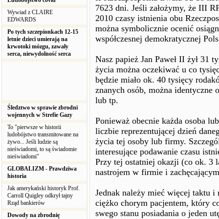
Ludobójstwo covid
7623 dni. Jeśli założymy, że III R
Wywiad z CLAIRE
2010 czasy istnienia obu Rzeczpo
EDWARDS
można symbolicznie ocenić osiągn
Po tych szczepionkach 12-15
współczesnej demokratycznej Pols
letnie dzieci umierają na
krwotoki mózgu, zawały
serca, niewydolność serca
Nasz papież Jan Paweł II żył 31 ty
życia można oczekiwać u co tysięc
będzie miało ok. 40 tysięcy rodak
znanych osób, można identyczne o
lub tp.
Śledztwo w sprawie zbrodni
wojennych w Strefie Gazy
Ponieważ obecnie każda osoba lu
To "pierwsze w historii
liczbie reprezentującej dzień dan
ludobójstwo transmitowane na
życia tej osoby lub firmy. Szczeg
żywo... Jeśli ludzie są
nieświadomi, to są świadomie
interesujące podawanie czasu istni
nieświadomi"
Przy tej ostatniej okazji (co ok. 
GLOBALIZM - Prawdziwa
nastrojem w firmie i zachęcający
historia
Jak amerykański historyk Prof.
Jednak należy mieć więcej taktu i 
Carroll Quigley odkrył tajny
ciężko chorym pacjentem, który c
Rząd bankierów
swego stanu posiadania o jeden ut
Dowody na zbrodnię