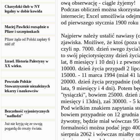
ową obserwację - ciągle żyjemy!
Chasydzki ślub w NY
Podczas obliczeń można skorzysta
legalny w dobie kowida
internecie; Excel umożliwia ode
od pierwszego stycznia 1900 roku
Maciej Pawlicki rozsądnie o
Pfizer i szczepionkach
Najpierw należy ustalić nawiasy (o
Pfizer żąda od Polski zapłaty 6
zjawiska. Możliwe, że ktoś (poza 
mld zł!
czyli np. 7000. dzień swego życia?
to swój pięciotysięczny dzień życ
lat, 8 miesięcy i 10 dni) i z pewno
Izrael. Historia Palestyny w
XX wieku.
10000. dzień życia przypadł 2 lipca
15000. - 11 marca 1994 (miał 41 lat
20000. dzień życia przypadnie (od
Powstało Polskie
Stowarzyszenie niezależnych
lata, 9 miesięcy i 4 dni). Potem b
lekarzy i naukowców
"tysiączki", bowiem 25000. dzień ż
miesięcy i 13dni), zaś 30000. - 5 k
Pod wielkim znakiem zapytania sto
Bezczelność syjonistycznych
bowiem przypadnie on 12 grudnia 2
"nadludzi"
żywotny, będzie miał wówczas 95 la
Już nie kryją się ze swoją
formalności można podać jego 4000
pogardą do reszty świata.
sierpnia 2062 i wówczas miałby on