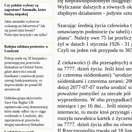
się nieprawdopodobnym osiągnięc
Czy polskie wybory są
Wyliczanie dalszych a równych okr
zagrożone? Anomalie, które
zbędnym działaniem - jedynie sztuk
budzą niepokój
Jakie anomalia wyborcze
Szacując średnią życia człowieka t
wskazują na fałszerstwa? Jak
się przed nimi bronić?
omawianym podmiocie (w tabeli)
Podwójne krzyżyki i nie tylko!
planu". Należy owe 75 lat przelic
żył w datach 1 stycznia 1926 - 31
Kolejna odsłona protestów w
Czyli na jeden rok przypada tu 36
Londynie
Policja starła się 28 listopada z
Z ciekawości (i dla przesądnych)
protestującymi przeciwko
blokadom na Oxford Street,
na 7777. dzień życia. Jeśli ktoś u
gdzie aktywiści rzucali
(z czterema siódemkami) "urodziny
butelkami i szarżowali przez
siódemkami i czterema zerami: 20
szeregi funkcjonariuszy, co
doprowadziło do ponad 60
dniu) 2077-07-07 trzeba urodzić s
aresztowań.
poważnie pomyśleć za niecałe pół
Oddolna grupa aktywistów
wyprzedzeniu. W obu przypadkach 
Save Our Rights UK
miesiące i po 16 dni... Jeśli nini
zaplanowała serię demonstracji,
internecie, to może ktoś przystąp
które miały odbyć się w ciągu
weekendu w Londynie, aby
ruszyła nawałnica kartek z życzen
zaprotestować przeciwko
na 7777. dzień życia albo na równ
drugiej narodowej blokadzie.
II Rzeczpospolita trwała od 18 lis