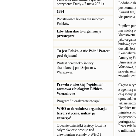
Podobnie dz
prezydenta Dudy - 7 maja 2021 r.
postkomunis
1984
Konsul ten, 
viceprezesa 
Podstawowa lektura dla młodych
Polaków
Pupilem pan
ma wielką or
Izby lekarskie to organizacje
kłamstwem. 
przestępcze
jako organi
budowę sied
dostali. Je
Tu jest Polska, a nie Polin! Protest
Skandaliczn
pod Sejmem!
Amerykę Poł
Uniwersyte
Protest przeciwko świecy
Warszawa, t
chanukowej pod Sejmem w
sekretarzem 
Warszawie.
zawodu jest
Prawda o włoskiej "epidemii" -
Często o ty
rozmowa z biologiem Elżbietą
z agenturą 
Wierzchows
całą swoją g
opowiadał o
Program "niezaleznatelewizja"
jak się sadz
Dembicz ma 
WHO to zbrodnicza organizacja
ministerstw,
terrorystyczna, należy ją
książeczek 
zniszczyć
portugalski,
Obecnie dziesiątki tysięcy ludzi na
Przez tyle 
całym świecie pracuje nad
o milionach
ujawnieniem prawdy o WHO i