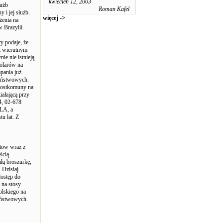
kwiecień 12, 2003
łużb
Roman Kafel
 i jej służb.
więcej ->
żenia na
 Brazylii.
y podaje, że
st wierutnym
ie nie istnieją
dolarów na
pania już
państwowych.
 postkomuny na
iałającą przy
, 02-678
SLA, a
u lat. Z
tow wraz z
ścią
łą broszurkę,
 Dzisiaj
dostęp do
 na stosy
olskiego na
państwowych.