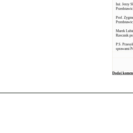
Inż. Jerzy 
Przedstawi
Prof. Zygm
Przedstawi
Marek Lubi
Rzecznik 
P.S. Przesy
sprawami Po
Dodaj komen