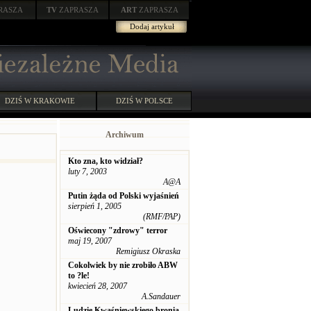
RASZA
TV
ZAPRASZA
ART
ZAPRASZA
Dodaj artykuł
DZIŚ W KRAKOWIE
DZIŚ W POLSCE
Archiwum
Kto zna, kto widział?
luty 7, 2003
A@A
Putin żąda od Polski wyjaśnień
sierpień 1, 2005
(RMF/PAP)
Oświecony "zdrowy" terror
maj 19, 2007
Remigiusz Okraska
Cokolwiek by nie zrobiło ABW
to ?le!
kwiecień 28, 2007
A.Sandauer
Ludzie Kwaśniewskiego bronią