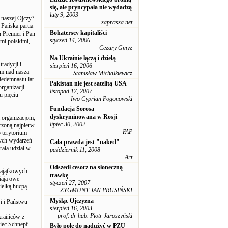
się, ale pryncypała nie wydadzą
luty 9, 2003
 naszej Ojczy?
zaprasza.net
 Pańska partia
Bohaterscy kapitaliści
n Premier i Pan
styczeń 14, 2006
ami polskimi,
Cezary Gmyz
Na Ukrainie łączą i dzielą
radycji i
sierpień 16, 2006
zem nad naszą
Stanisław Michalkiewicz
iedemnastu lat
Pakistan nie jest satelitą USA
rganizacji
listopad 17, 2007
u pięciu
Iwo Cyprian Pogonowski
Fundacja Sorosa
dyskryminowana w Rosji
 organizacjom,
lipiec 30, 2002
czoną najpierw
PAP
 terytorium
nych wydarzeń
Cała prawda jest "naked"
rała udział w
październik 11, 2008
Art
Odszedł cesorz na słoneczną
majątkowych
trawkę
iają owe
styczeń 27, 2007
wielką hucpą.
ZYGMUNT JAN PRUSIŃSKI
Myśląc Ojczyzna
i i Państwu
sierpień 16, 2003
prof. dr hab. Piotr Jaroszyński
kraińców z
iec Schnepf
Było pole do nadużyć w PZU