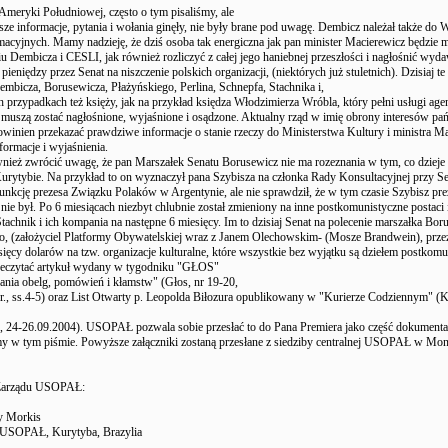
Ameryki Południowej, często o tym pisaliśmy, ale
sze informacje, pytania i wołania ginęły, nie były brane pod uwagę. Dembicz należał także do
macyjnych. Mamy nadzieję, że dziś osoba tak energiczna jak pan minister Macierewicz będzie 
iu Dembicza i CESLI, jak również rozliczyć z całej jego haniebnej przeszłości i nagłośnić wyd
pieniędzy przez Senat na niszczenie polskich organizacji, (niektórych już stuletnich). Dzisiaj te
embicza, Borusewicza, Płażyńskiego, Perlina, Schnepfa, Stachnika i,
h przypadkach też księży, jak na przykład księdza Włodzimierza Wróbla, który pełni usługi age
 muszą zostać nagłośnione, wyjaśnione i osądzone. Aktualny rząd w imię obrony interesów pa
owinien przekazać prawdziwe informacje o stanie rzeczy do Ministerstwa Kultury i ministra Ma
formacje i wyjaśnienia.
ież zwrócić uwagę, że pan Marszałek Senatu Borusewicz nie ma rozeznania w tym, co dzieje
Kurytybie. Na przykład to on wyznaczył pana Szybisza na członka Rady Konsultacyjnej przy S
funkcję prezesa Związku Polaków w Argentynie, ale nie sprawdził, że w tym czasie Szybisz pr
nie był. Po 6 miesiącach niezbyt chlubnie został zmieniony na inne postkomunistyczne postaci i
tachnik i ich kompania na następne 6 miesięcy. Im to dzisiaj Senat na polecenie marszałka Bor
o, (założyciel Platformy Obywatelskiej wraz z Janem Olechowskim- (Mosze Brandwein), prze
ysięcy dolarów na tzw. organizacje kulturalne, które wszystkie bez wyjątku są dziełem postkom
zeczytać artykuł wydany w tygodniku "GŁOS"
pania obelg, pomówień i kłamstw" (Głos, nr 19-20,
r., ss.4-5) oraz List Otwarty p. Leopolda Biłozura opublikowany w "Kurierze Codziennym" (K
, 24-26.09.2004). USOPAŁ pozwala sobie przesłać to do Pana Premiera jako część dokumentac
y w tym piśmie. Powyższe załączniki zostaną przesłane z siedziby centralnej USOPAŁ w Mon
Zarządu USOPAŁ:
y Morkis
 USOPAŁ, Kurytyba, Brazylia