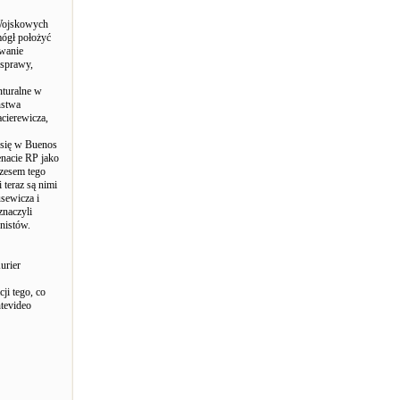
 Wojskowych
mógł położyć
awanie
 sprawy,
nturalne w
ństwa
cierewicza,
 się w Buenos
enacie RP jako
ezesem tego
 teraz są nimi
usewicza i
znaczyli
unistów.
urier
ji tego, co
tevideo