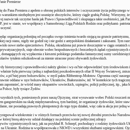
anie Premierze
ę do Pana Premiera z apelem o obronę polskich interesów i oczyszczenie życia politycznego w
go warunkiem niezbędnym jest usunięcie złoczyńców, którzy ciągle grabią Polskę. Wierzymy, że
j nazwie tak szczytne hasła jak Prawo i Sprawiedliwość i skupiająca takie osobistości, jak Pa
P, jest w stanie, we współpracy z Samoobroną i Ligą Polskich Rodzin oraz politykami- patriot
 uczynić.
ąc organizacją polonijną od początku swego istnienia twardo stojącą na gruncie patriotyzmu, t
iej racji stanu, nigdy nie godził się i nie godzi z antypolskimi działaniami i zakusami. Tym ra
wisło nowe niebe-zpieczeństwo. Polska, okradziona już prawie doszczętnie w ciągu ostatnich s
 prywatyzacyjnych, staje obecnie wobec bezpodstawnych i bezczelnych żądań syjonistycznych o
 domagających się wypłacenia z kieszeni polskiego podatnika fantastycznej sumy sześdziesięci
olarów tytułem odszkodowań za mienie utracone przez obywateli żydowskich.
dy historycznej i sprawiedliwości należy głośno i wy-ra?nie odpowiedzieć tym środowiskom i
a właśnie była pierwszą i jedną z najbardziej poszkodowanych ofiar II Woj-ny Światowej, znisz
ów, a pó?niej przez bolszewików, w myśl paktu Ribbentrop-Mołotow. Ogromna część naszego
prawnie oddana w ręce bolszewików, Ukraińców, Białorusinów, itd. W kontekście tych tragicz
am zapomnieć, że wśród masy okupantów sowieckich, szpiegów, policji politycznej, itp., jaka b
na Polsce, były tysiące Żydów.
szystkich tych, poniesionych przez naszą Ojczyznę, strat wysuwanie wobec Polski roszczeń 
lem gangsterskim na skalę międzynarodową, tym bardziej, że organizacje żydowskie, które staw
danie, nie posiadają prawnych plenipotencji do tego typu działań, więc cała ta akcja jest jedną 
ępował wielokrotnie i w różnych formach przeciwko tej nowej zbrodni przeciwko Narodow
 której biorą aktywny udział działający na polskiej scenie politycznej zdrajcy
ływów syjonistycznych tacy, jak na przykład R. Schnepf, pochodzący z rodziny żydowskich U
na Ukrainie. Rodzina ta współpracowała z NKWD i wszystkimi służbami szpiegowskimi. Ojc