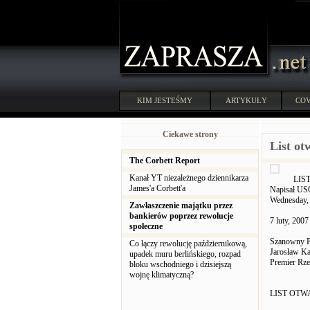
KIM JESTEŚMY
ARTYKUŁY
COV
Ciekawe strony
List ot
The Corbett Report
Kanał YT niezależnego dziennikarza
LIS
James'a Corbett'a
Napisał U
Wednesday,
Zawłaszczenie majątku przez
bankierów poprzez rewolucje
7 luty, 2007
społeczne
Szanowny 
Co łączy rewolucję październikową,
Jarosław K
upadek muru berlińskiego, rozpad
Premier Rze
bloku wschodniego i dzisiejszą
wojnę klimatyczną?
LIST OTW