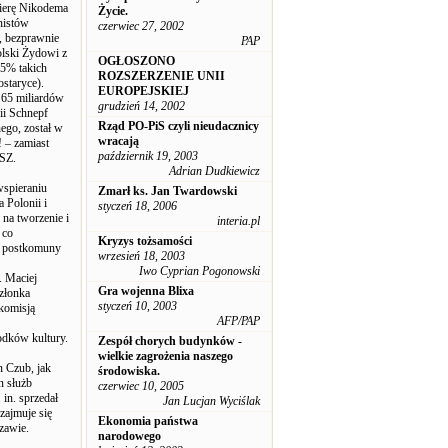
arierę Nikodema
Życie.
nistów
czerwiec 27, 2002
 bezprawnie
PAP
olski Żydowi z
OGŁOSZONO
 5% takich
ROZSZERZENIE UNII
staryce).
EUROPEJSKIEJ
i 65 miliardów
grudzień 14, 2002
ii Schnepf
Rząd PO-PiS czyli nieudacznicy
nego, został w
wracają
 – zamiast
październik 19, 2003
MSZ.
Adrian Dudkiewicz
wspieraniu
Zmarł ks. Jan Twardowski
 Polonii i
styczeń 18, 2006
 na tworzenie i
interia.pl
 co
Kryzys tożsamości
ów postkomuny
wrzesień 18, 2003
Iwo Cyprian Pogonowski
. Maciej
Gra wojenna Blixa
złonka
styczeń 10, 2003
komisją
AFP/PAP
rodków kultury.
Zespół chorych budynków -
wielkie zagrożenia naszego
n Czub, jak
środowiska.
n służb
czerwiec 10, 2005
in. sprzedał
Jan Lucjan Wyciślak
zajmuje się
Ekonomia państwa
zawie.
narodowego