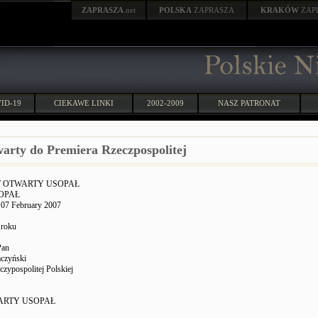
ZAPRASZA
.net
POLSKA
ZAPRASZA
KRAKÓW
ZAP
ID-19
CIEKAWE LINKI
2002-2009
NASZ PATRONAT
warty do Premiera Rzeczpospolitej
T OTWARTY USOPAŁ
SOPAŁ
 07 February 2007
 roku
Pan
aczyński
czypospolitej Polskiej
ARTY USOPAŁ