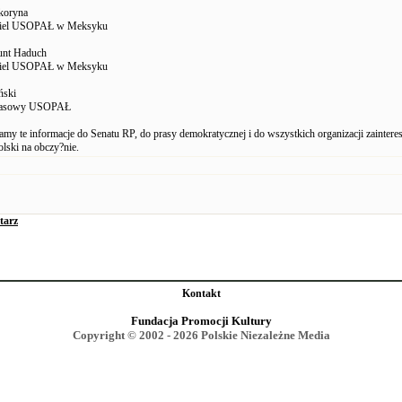
Skoryna
ciel USOPAŁ w Meksyku
unt Haduch
ciel USOPAŁ w Meksyku
ński
prasowy USOPAŁ
łamy te informacje do Senatu RP, do prasy demokratycznej i do wszystkich organizacji zainter
lski na obczy?nie.
tarz
Kontakt
Fundacja Promocji Kultury
Copyright © 2002 - 2026 Polskie Niezależne Media