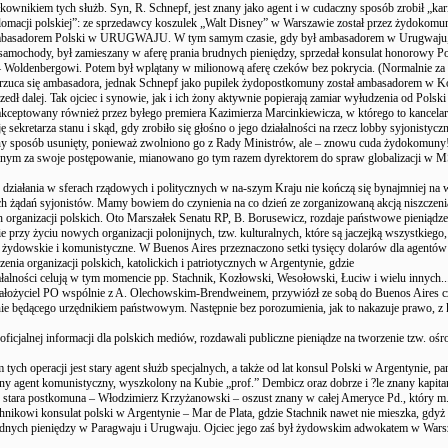
ułkownikiem tych służb. Syn, R. Schnepf, jest znany jako agent i w cudaczny sposób zrobił „k
macji polskiej”: ze sprzedawcy koszulek „Walt Disney” w Warszawie został przez żydokomu
mbasadorem Polski w URUGWAJU. W tym samym czasie, gdy był ambasadorem w Urugwaju,
samochody, był zamieszany w aferę prania brudnych pieniędzy, sprzedał konsulat honorowy P
 Woldenbergowi. Potem był wplątany w milionową aferę czeków bez pokrycia. (Normalnie za
rzuca się ambasadora, jednak Schnepf jako pupilek żydopostkomuny został ambasadorem w Ko
edł dalej. Tak ojciec i synowie, jak i ich żony aktywnie popierają zamiar wyłudzenia od Polsk
akceptowany również przez byłego premiera Kazimierza Marcinkiewicza, w którego to kancelar
ję sekretarza stanu i skąd, gdy zrobiło się głośno o jego działalności na rzecz lobby syjonistycz
ny sposób usunięty, ponieważ zwolniono go z Rady Ministrów, ale – znowu cuda żydokomuny!
anym za swoje postępowanie, mianowano go tym razem dyrektorem do spraw globalizacji w 
 działania w sferach rządowych i politycznych w na-szym Kraju nie kończą się bynajmniej na 
ch żądań syjonistów. Mamy bowiem do czynienia na co dzień ze zorganizowaną akcją niszczenia
h organizacji polskich. Oto Marszałek Senatu RP, B. Borusewicz, rozdaje państwowe pieniądze
 przy życiu nowych organizacji polonijnych, tzw. kulturalnych, które są jaczejką wszystkiego,
, żydowskie i komunistyczne. W Buenos Aires przeznaczono setki tysięcy dolarów dla agent
zenia organizacji polskich, katolickich i patriotycznych w Argentynie, gdzie
iałalności celują w tym momencie pp. Stachnik, Kozłowski, Wesołowski, Łuciw i wielu innych..
założyciel PO wspólnie z A. Olechowskim-Brendweinem, przywiózł ze sobą do Buenos Aires c
ie będącego urzędnikiem państwowym. Następnie bez porozumienia, jak to nakazuje prawo, z 
 oficjalnej informacji dla polskich mediów, rozdawali publiczne pieniądze na tworzenie tzw. oś
 tych operacji jest stary agent służb specjalnych, a także od lat konsul Polski w Argentynie, pa
ny agent komunistyczny, wyszkolony na Kubie „prof.” Dembicz oraz dobrze i ?le znany kapita
, stara postkomuna – Włodzimierz Krzyżanowski – oszust znany w całej Ameryce Pd., który m. 
hnikowi konsulat polski w Argentynie – Mar de Plata, gdzie Stachnik nawet nie mieszka, gdyż 
dnych pieniędzy w Paragwaju i Urugwaju. Ojciec jego zaś był żydowskim adwokatem w Wars