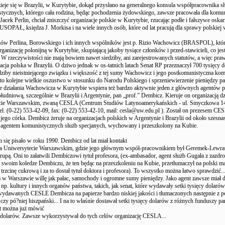
ieje się w Brazylii, w Kurytybie, dokąd przysłano na generalnego konsula współpracownika s
tycznych, którego cała rodzina, będąc pochodzenia żydowskiego, zawsze pracowała dla komuny
Jacek Perlin, chciał zniszczyć organizacje polskie w Kurytybie, rzucając podłe i fałszywe oskar
USOPAŁ, księdza J. Morkisa i na wiele innych osób, które od lat pracują dla sprawy polskiej w
ów Perlina, Borowskiego i ich innych wspólników jest p. Rizio Wachowicz (BRASPOL), któr
ganizację polonijną w Kurytybie, skupiającą jakoby tysiące członków i przed-stawicieli, co je
W rzeczywistości nie mają bowiem nawet siedziby, ani zarejestrowanych statutów, a więc prawn
zacja polska w Brazylii. O dziwo jednak w os-tatnich latach Senat RP przeznaczył 700 tysięcy 
ziby nieistniejącego związku i większość z tej sumy Wachowicz i jego postkomunistyczna kom
st to kolejne wielkie oszustwo w stosunku do Narodu Polskiego i sprzeniewierzenie pieniędzy 
e działania Wachowicza w Kurytybie wspiera też bardzo aktywnie jeden z głównych agentów
udniową, szczególnie w Brazylii i Argentynie, pan „prof.” Dembicz. Kieruje on organizacją dz
cie Warszawskim, zwaną CESLA (Centrum Studiów Latynoamerykańskich - ul. Smyczkowa 14
el. (0-22) 553-42-09, fax: (0-22) 553-42-10, mail: cesla@uw.edu.pl ). Został on prezesem CE
jego córka. Dembicz żeruje na organizacjach polskich w Argentynie i Brazylii od około szesnast
 agentem komunistycznych służb specjanych, wychowany i przeszkolony na Kubie.
m się pisało w roku 1990. Dembicz od lat miał kontakt
na Uniwersytecie Warszawskim, gdzie jego głównym współ-pracownikiem był Geremek-Lewra
rupą. Oni to załatwili Dembiczowi tytuł profesora, (ex-ambasador, agent służb Gugała z zazdro
 swoim koledze Dembiczu, że ten będąc na przeszkoleniu na Kubie, przetłumaczył na polski ma
i trzcinę cukrową i za to dostał tytuł doktora i profesora). To wszystko można łatwo sprawdzić...
w Warszawie willę jak pałac, samochody i ogromne sumy pieniędzy. Jako agent zawsze miał 
 np. kultury i innych organów państwa, takich, jak senat, które wydawały setki tysięcy dolarów
wydawanych CESLE Dembicza na papierze bardzo niskiej jakości i tłumaczonych następnie z p
 czy pó?niej hiszpański... I na to właśnie dostawał setki tysięcy dolarów z różnych funduszy 
lat można już mówić
 dolarów. Zawsze wykorzystywał do tych celów organizację CESLA...