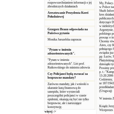
rozpowszechnianiem informacji o jej
My, Polacy 
zbrodniczych działaniach
w Polsce na
Służb Infor
Aresztowanie Prezydenta Korei
kres działan
Południowej
publicznych 
dotyczące D
w niektóryc
Grzegorz Braun odpowiada na
Argentynie,
Państwa pytania
polskiego p
prosząc o in
Monika Jaruzelska zaprasza
Chcemy równ
Aires, czy 
pełniącego 
"Pytam w imieniu
związku juz 
zdezorientowanych".
pp. Łuciw, S
"Pytam w imieniu
Płażyńskieg
zdezorientowanych". List prof.
dziesiątki t
Rutkowskiego do ministra zdrowia
Prosimy pr
p. t.: "Kam
Czy Policjanci będą zwracać za
13-20.2006 
bezprawne mandaty?
Codzienny,
nr 187/1943
Zarówno mandaty, jak i wnioski o
przedkładam
ukaranie karą finansową do
(Urugwaj)
sanepidu, które wystawiali
poszczególni policjanci w czasie
W imieniu 
epidemii, okazują się być nie tylko
bezprawne, ale i naruszające
Ksiądz Jerz
konstytucję.
Wiceprezes
więcej ->