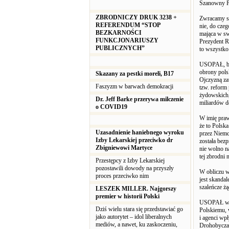
Szanowny P
ZBRODNICZY DRUK 3238 +
Zwracamy si
REFERENDUM “STOP
nie, do cze
BEZKARNOŚCI
mająca w swe
FUNKCJONARIUSZY
Prezydent R
PUBLICZNYCH”
to wszystko
USOPAŁ, będ
obrony polsk
Skazany za pestki moreli, B17
Ojczyzną za
Faszyzm w barwach demokracji
tzw. reform
żydowskich,
Dr. Jeff Barke przerywa milczenie
miliardów d
o COVID19
W imię praw
że to Polsk
Uzasadnienie haniebnego wyroku
przez Niemc
Izby Lekarskiej przeciwko dr
została bez
Zbigniewowi Martyce
nie wolno n
tej zbrodni 
Przestępcy z Izby Lekarskiej
pozostawili dowody na przyszły
W obliczu w
proces przeciwko nim
jest skanda
szaleńcze żą
LESZEK MILLER. Najgorszy
premier w historii Polski
USOPAŁ wyst
Dziś wielu stara się przedstawiać go
Polskiemu, w
jako autorytet – idol liberalnych
i agenci wp
mediów, a nawet, ku zaskoczeniu,
Drohobycza 