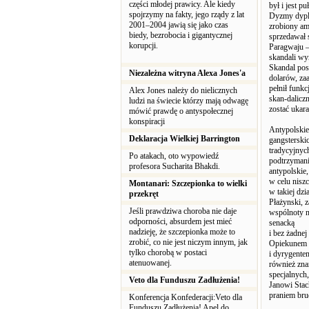
części młodej prawicy. Ale kiedy
był i jest p
spojrzymy na fakty, jego rządy z lat
Dyzmy dyplo
2001–2004 jawią się jako czas
zrobiony a
biedy, bezrobocia i gigantycznej
sprzedawał 
korupcji.
Paragwaju –
skandali wy
Skandal posz
Niezależna witryna Alexa Jones'a
dolarów, za
pełnił funkc
Alex Jones należy do nielicznych
skan-dalicz
ludzi na świecie którzy mają odwagę
zostać ukar
mówić prawdę o antyspołecznej
konspiracji
Antypolskie
Deklaracja Wielkiej Barrington
gangsterski
tradycyjnyc
Po atakach, oto wypowiedź
podtrzymanie
profesora Sucharita Bhakdi.
antypolskie
w celu niszc
Montanari: Szczepionka to wielki
w takiej dz
przekręt
Płażynski, 
Jeśli prawdziwa choroba nie daje
wspólnoty n
odporności, absurdem jest mieć
senacką
nadzieję, że szczepionka może to
i bez żadnej
zrobić, co nie jest niczym innym, jak
Opiekunem
tylko chorobą w postaci
i dyrygentem
atenuowanej.
również zna
specjalnych
Veto dla Funduszu Zadłużenia!
Janowi Stac
praniem bru
Konferencja Konfederacji:Veto dla
Funduszu Zadłużenia! Apel do