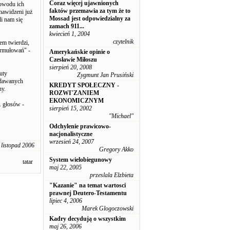
Coraz więcej ujawnionych
powodu ich
faktów przemawia za tym że to
nawidzeni już
Mossad jest odpowiedzialny za
li nam się
zamach 911...
kwiecień 1, 2004
czytelnik
em twierdzi,
ormułowań" -
Amerykańskie opinie o
Czesławie Miłoszu
sierpień 20, 2008
uty
Zygmunt Jan Prusiński
ydawanych
KREDYT SPOŁECZNY -
ny.
ROZWIˇZANIEM
EKONOMICZNYM
. głosów -
sierpień 15, 2002
"Michael"
Odchylenie prawicowo-
nacjonalistyczne
wrzesień 24, 2007
 listopad 2006
Gregory Akko
System wielobiegunowy
tatar
maj 22, 2005
przeslala Elzbieta
"Kazanie" na temat wartosci
prawnej Deutero-Testamentu
lipiec 4, 2006
Marek Glogoczowski
Kadry decydują o wszystkim
maj 26, 2006