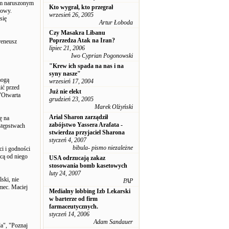
ym naruszonym
Kto wygrał, kto przegrał
sowy.
wrzesień 26, 2005
się
Artur Łoboda
Czy Masakra Libanu
Poprzedza Atak na Iran?
reneusz
lipiec 21, 2006
Iwo Cyprian Pogonowski
"Krew ich spada na nas i na
syny nasze"
mogą
wrzesień 17, 2004
ić przed
Już nie elekt
"Otwarta
grudzień 23, 2005
Marek Olżyński
Arial Sharon zarządził
ę na
zabójstwo Yassera Arafata -
stępstwach
stwierdza przyjaciel Sharona
styczeń 4, 2007
bibula- pismo niezależne
i i godności
hcą od niego
USA odrzucają zakaz
stosowania bomb kasetowych
luty 24, 2007
ski, nie
PAP
mec. Maciej
Medialny lobbing Izb Lekarski
w barterze od firm
farmaceutycznych.
styczeń 14, 2006
Adam Sandauer
da", "Poznaj