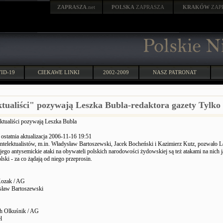
ZAPRASZA
.net
POLSKA
ZAPRASZA
KRAKÓW
ZAP
ID-19
CIEKAWE LINKI
2002-2009
NASZ PATRONAT
ktualiści" pozywają Leszka Bubla-redaktora gazety Tylko
ektualiści pozywają Leszka Bubla
ostatnia aktualizacja 2006-11-16 19:51
ntelektualistów, m.in. Władysław Bartoszewski, Jacek Bocheński i Kazimierz Kutz, pozwało L
jego antysemickie ataki na obywateli polskich narodowości żydowskiej są też atakami na nich j
lski - za co żądają od niego przeprosin.
Kozak / AG
sław Bartoszewski
ch Olkuśnik / AG
l