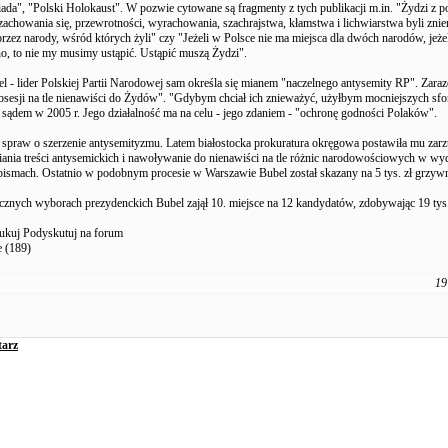
ada", "Polski Holokaust". W pozwie cytowane są fragmenty z tych publikacji m.in. "Żydzi z 
achowania się, przewrotności, wyrachowania, szachrajstwa, kłamstwa i lichwiarstwa byli znie
przez narody, wśród których żyli" czy "Jeżeli w Polsce nie ma miejsca dla dwóch narodów, jeże
sno, to nie my musimy ustąpić. Ustąpić muszą Żydzi".
el - lider Polskiej Partii Narodowej sam określa się mianem "naczelnego antysemity RP". Zaraz
obsesji na tle nienawiści do Żydów". "Gdybym chciał ich znieważyć, użyłbym mocniejszych sf
sądem w 2005 r. Jego działalność ma na celu - jego zdaniem - "ochronę godności Polaków".
 spraw o szerzenie antysemityzmu. Latem białostocka prokuratura okręgowa postawiła mu zarz
ania treści antysemickich i nawoływanie do nienawiści na tle różnic narodowościowych w w
pismach. Ostatnio w podobnym procesie w Warszawie Bubel został skazany na 5 tys. zł grzyw
cznych wyborach prezydenckich Bubel zajął 10. miejsce na 12 kandydatów, zdobywając 19 tys
ukuj Podyskutuj na forum
e (189)
19
arz