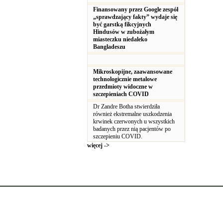
Finansowany przez Google zespół
„sprawdzający fakty” wydaje się
być garstką fikcyjnych
Hindusów w zubożałym
miasteczku niedaleko
Bangladeszu
Mikroskopijne, zaawansowane
technologicznie metalowe
przedmioty widoczne w
szczepieniach COVID
Dr Zandre Botha stwierdziła
również ekstremalne uszkodzenia
krwinek czerwonych u wszystkich
badanych przez nią pacjentów po
szczepieniu COVID.
więcej ->