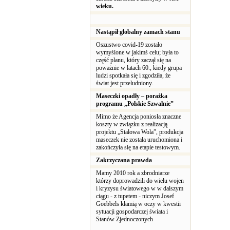
wieku.
Nastąpił globalny zamach stanu
Oszustwo covid-19 zostało
wymyślone w jakimś celu; była to
część planu, który zaczął się na
poważnie w latach 60., kiedy grupa
ludzi spotkała się i zgodziła, że
świat jest przeludniony.
Maseczki opadły – porażka
programu „Polskie Szwalnie”
Mimo że Agencja poniosła znaczne
koszty w związku z realizacją
projektu „Stalowa Wola”, produkcja
maseczek nie została uruchomiona i
zakończyła się na etapie testowym.
Zakrzyczana prawda
Mamy 2010 rok a zbrodniarze
którzy doprowadzili do wielu wojen
i kryzysu światowego w w dalszym
ciągu - z tupetem - niczym Josef
Goebbels kłamią w oczy w kwestii
sytuacji gospodarczej świata i
Stanów Zjednoczonych