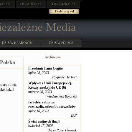
RASZA
TV
ZAPRASZA
ART
ZAPRASZA
Dodaj artykuł
DZIŚ W KRAKOWIE
DZIŚ W POLSCE
Archiwum
 Polska
Przesłanie Pana Cogito
lipiec 28, 2003
Zbigniew Herbert
Wpływy z Unii Europejskiej.
eszka Bubla.
Koszty aneksji do UE (6)
ako ludzi i
marzec 28, 2003
Włodzimierz Bojarski
Izraelski rabin za
rozstrzeliwaniem buntowników
lipiec 18, 2002
PAP
Świat unijnych iluzji
kwiecień 15, 2003
Jerzy Robert Nowak