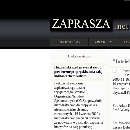
KIM JESTEŚMY
ARTYKUŁY
COV
Ciekawe strony
"Intele
Hiszpański rząd przyznał się do
Intel
powietrznego spryskiwania całej
PAP
ludności chemikaliami
2006-11-16, 
Podczas strategicznie
10 znanych i
zaplanowanego „stanu
Uważają, że 
wyjątkowego” covid-19,
obywateli Po
Organizacja Narodów
Zjednoczonych (ONZ) upoważniła
hiszpański rząd do rozpylania z
Fot. Adam 
nieba śmiertelnych smug
Prof. Włady
chemicznych . 16 kwietnia 2020 r.
hiszpański rząd po cichu przyznał,
że upoważnił wojsko do rozpylania
Fot. Wojcie
biocydów na całą populację.
Leszek Bube