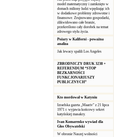
model matematyczny i zamknięto w
domach miliony ludzi wpędzając ich
w dodatkowe problemy zdrowotne i
finansowe. Zrujnowano gospodarki,
zlikwidowano całe branże,
przekreślono cały dorobek na temat
zdrowego stylu życia.
Pożary w Kaliforni - poważna
analiza
Jak lewacy spalili Los Angeles
ZBRODNICZY DRUK 3238 +
REFERENDUM “STOP
BEZKARNOŚCI
FUNKCJONARIUSZY
PUBLICZNYCH”
Kto mordował w Katyniu
Izraelska gazeta „Maariv” z 21 lipca
1971 r. wyjawia końcowy sekret
katyńskiej masakry.
Ivan Komarenko wywiad dla
Głos Obywatelski
W obronie Naszej wolności