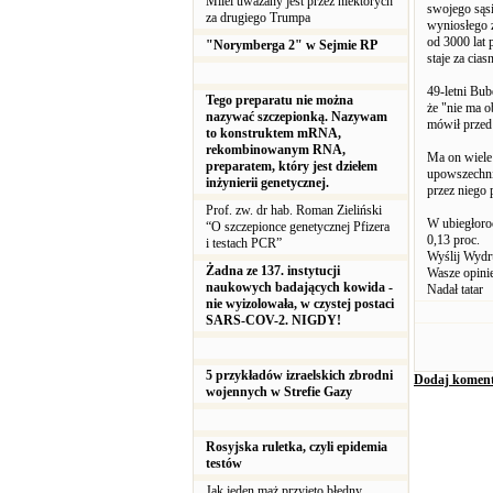
Milei uważany jest przez niektórych
swojego sąsi
za drugiego Trumpa
wyniosłego z
od 3000 lat 
"Norymberga 2" w Sejmie RP
staje za cia
49-letni Bub
Tego preparatu nie można
że "nie ma 
nazywać szczepionką. Nazywam
mówił przed 
to konstruktem mRNA,
rekombinowanym RNA,
Ma on wiele
preparatem, który jest dziełem
upowszechni
inżynierii genetycznej.
przez niego 
Prof. zw. dr hab. Roman Zieliński
W ubiegłoro
“O szczepionce genetycznej Pfizera
0,13 proc.
i testach PCR”
Wyślij Wydr
Żadna ze 137. instytucji
Wasze opini
naukowych badających kowida -
Nadał tatar
nie wyizolowała, w czystej postaci
SARS-COV-2. NIGDY!
5 przykładów izraelskich zbrodni
Dodaj koment
wojennych w Strefie Gazy
Rosyjska ruletka, czyli epidemia
testów
Jak jeden mąż przyjęto błędny