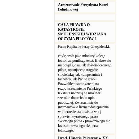
Aresztowanie Prezydenta Korei
Południowej
CAŁA PRAWDA O
KATASTROFIE
SMOLEŃSKIEJ WIDZIANA
OCZYMA PILOTÓW !
Panie Kapitanie Jerzy Grzędzielski,
chylę czoła jako młodszy kolega
lotnik, za poniższy tekst. Brakowało
mi dotąd głosu, tak doświadczonego
pilota, opisującego tragędię
smoleńską, tak kompetentnie i
fachowo, jak Pan to zrobił.
Pozwoliłem sobie zatem, na
rozpowszechnienie Pańskiego
tekstu, z nadzieją na możliwe
szerokie dotarcie do opinii
publicznej. Zwracam się do
internautów o liczne udostępnienia
w internecie stanowiska w tej
sprawie, wyrażonego przez
świetnego pilota - prawdziwego nie
kwestionowanego eksperta
lotniczego.
Izrael. Historia Palestyny w XX