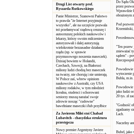
Do Sądu Okr
Drugi List otwarty prof.
przez pozwa
Ryszarda Rutkowskiego
Wprawdzie ka
obrażonym za
Panie Ministrze, Szanowni Państwo
to prawda "że Internet przyjmuje
Pod pozwem 
wszystko", ale na szczęście pozwala
Krzemiński,
też przełamywać rządową cenzurę i
autocenzurę polskich naukowców i
Precedenso
lekarzy, którzy swoim milczeniem
autoryzowali i dalej autoryzują
"Ten pozew 
wielokrotnie bezzasadne działania
znieważać t
rządu (np. w sprawie
sądem" - po
przymusowego noszenia maseczek).
Rzeczpospoli
Dzisiaj bowiem w Holandii,
Czechach, Szwecji, na Białorusi
Powodowie za
miliony ludzi chodzą bez maseczek
wytoczenie 
na twarzy, nie chorują i nie umierają.
Bubla, m.in.
W Polsce zaś, wbrew opiniom
naukowców z Australii, czy USA
Powodowie żą
miliony rodaków, w tym młodzież
jako ludzi o
licealna, studenci i schorowani
20 tys. zł z
seniorzy muszą narażać swoje
zdrowie nosząc "cudowne"
"Godność oby
bawełniane maseczki i/lub przyłbice
zgadzamy si
Za Javierem Milei stoi Chabad
Lach.
Lubavitch - chasydzka struktura
przestępcza
Naczelny an
Nowy premier Argentyny Javiere
Bubel, jako 