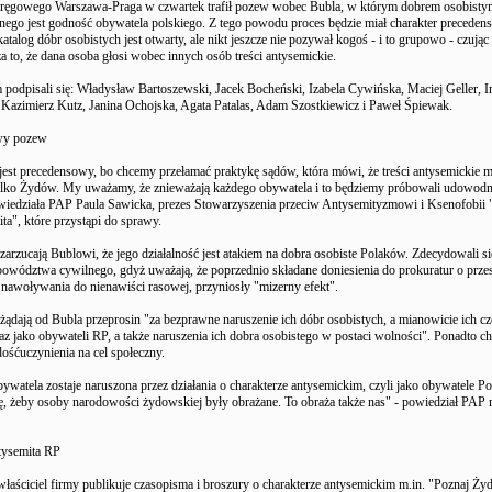
ęgowego Warszawa-Praga w czwartek trafił pozew wobec Bubla, w którym dobrem osobist
nego jest godność obywatela polskiego. Z tego powodu proces będzie miał charakter preceden
talog dóbr osobistych jest otwarty, ale nikt jeszcze nie pozywał kogoś - i to grupowo - czując 
 to, że dana osoba głosi wobec innych osób treści antysemickie.
podpisali się: Władysław Bartoszewski, Jacek Bocheński, Izabela Cywińska, Maciej Geller, I
 Kazimierz Kutz, Janina Ochojska, Agata Patalas, Adam Szostkiewicz i Paweł Śpiewak.
wy pozew
jest precedensowy, bo chcemy przełamać praktykę sądów, która mówi, że treści antysemickie 
ylko Żydów. My uważamy, że znieważają każdego obywatela i to będziemy próbowali udowodn
wiedziała PAP Paula Sawicka, prezes Stowarzyszenia przeciw Antysemityzmowi i Ksenofobii 
ta", które przystąpi do sprawy.
rzucają Bublowi, że jego działalność jest atakiem na dobra osobiste Polaków. Zdecydowali si
powództwa cywilnego, gdyż uważają, że poprzednio składane doniesienia do prokuratur o prze
 nawoływania do nienawiści rasowej, przyniosły "mizerny efekt".
dają od Bubla przeprosin "za bezprawne naruszenie ich dóbr osobistych, a mianowicie ich czc
raz jako obywateli RP, a także naruszenia ich dobra osobistego w postaci wolności". Ponadto c
adośćuczynienia na cel społeczny.
watela zostaje naruszona przez działania o charakterze antysemickim, czyli jako obywatele Pol
ę, żeby osoby narodowości żydowskiej były obrażane. To obraża także nas" - powiedział PAP 
tysemita RP
właściciel firmy publikuje czasopisma i broszury o charakterze antysemickim m.in. "Poznaj Ży