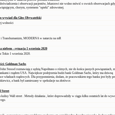
oświadczenia i obserwacji pacjentów, lekarzowi nie wolno mówić o swoich obserwacjach gdy 
wiązującym, chorym, systemem "opieki" zdrowotnej.
 wywiad dla Głos Obywatelski
j wolności
a i Transhumanizm, MODERNA w natarciu na mR
a niebem - sytuacja 1 września 2020
z Tokio 1 września 2020.
ości: Goldman Sachs
 John Stossel rozmawiają z sędzią Napolitano o różnych, nie do końca jasnych powiązaniach, 
ankami i rządem USA. Największe podejrzenia budzi bank Goldman Sachs, który ma dziwną
 we władzach rządowych. Dla przypomnienia, dodam, że pracownikiem tego banku jest były pr
kiewicz, a bank był zamieszany w spekulacje na złotówce.
l Street
kulisy Wall street . Metody działania , które doprowadziły w ciągu kilku ostatnich lat do wyw
wego.