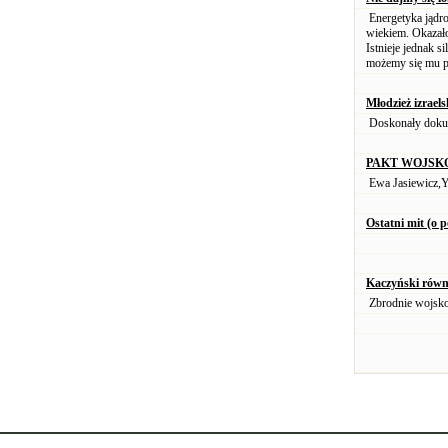
Energetyka jądrow
wiekiem. Okazało 
Istnieje jednak s
możemy się mu p
Młodzież izrael
Doskonały dokume
PAKT WOJSKO
Ewa Jasiewicz,Y
Ostatni mit (o p
Kaczyński równi
Zbrodnie wojsk