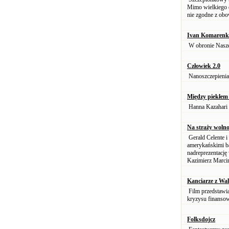
Mimo wielkiego d
nie zgodne z obo
Ivan Komarenko
W obronie Nasze
Człowiek 2.0
Nanoszczepieni
Między piekłem 
Hanna Kazahari 
Na straży woln
Gerald Celente i
amerykańskimi b
nadreprezentację
Kazimierz Marcin
Kanciarze z Wal
Film przedstawia 
kryzysu finanso
Folksdojcz