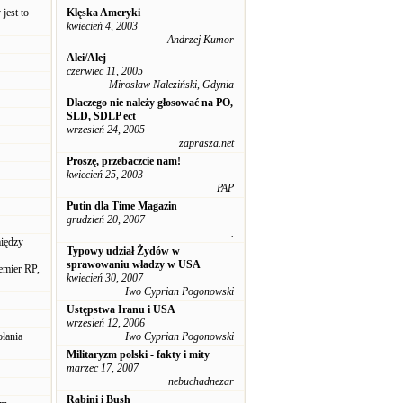
jest to
Klęska Ameryki
kwiecień 4, 2003
Andrzej Kumor
Alei/Alej
czerwiec 11, 2005
Mirosław Naleziński, Gdynia
Dlaczego nie należy głosować na PO,
SLD, SDLP ect
wrzesień 24, 2005
zaprasza.net
Proszę, przebaczcie nam!
kwiecień 25, 2003
PAP
Putin dla Time Magazin
grudzień 20, 2007
.
między
Typowy udział Żydów w
sprawowaniu władzy w USA
emier RP,
kwiecień 30, 2007
Iwo Cyprian Pogonowski
Ustępstwa Iranu i USA
wrzesień 12, 2006
ołania
Iwo Cyprian Pogonowski
Militaryzm polski - fakty i mity
marzec 17, 2007
nebuchadnezar
Rabini i Bush