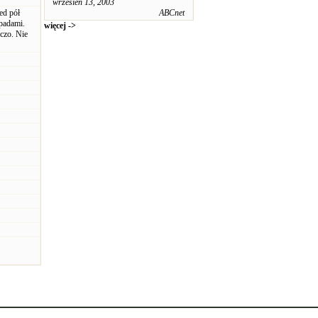
wrzesień 13, 2003
ed pół
ABCnet
dpadami.
więcej ->
rczo. Nie