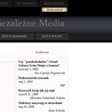
RASZA
TV
ZAPRASZA
ART
ZAPRASZA
Dodaj artykuł
DZIŚ W KRAKOWIE
DZIŚ W POLSCE
Archiwum
Czy "przedszkolanka" i Izrael
Nabawi Swiat Wojny z Iranem?
kwiecień 1, 2005
Iwo Cyprian Pogonowski
Prokuratorski rynsztok
maj 1, 2003
PAP
Krawczyk kraje jak jej staje
styczeń 11, 2008
Mirosław Naleziński, Gdynia
Niektórzy nazywają to absurdami
maj 30, 2008
Artur Łoboda