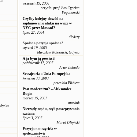
em
wrzesień 19, 2006
przysłał prof. Iwo Cyprian
Pogonowski
Czyżby kolejny dowód na
zaplanowanie ataku na wieże w
NYC przez Mossad?
lipiec 27, 2004
śledczy
Spalona pozycja spalona?
styczeń 19, 2005
Mirosław Naleziński, Gdynia
A ja bym ją powiesił
październik 17, 2007
Artur Łoboda
Szwajcaria a Unia Europejska
kwiecień 30, 2003
przesłała Elżbieta
Post modernizm? – Aleksander
Dugin
marzec 15, 2007
marduk
edysku ...
Nierządy rządu, czyli poszeptywania
szatana
lipiec 3, 2007
Marek Olżyński
Pozycja nauczyciela w
społeczeństwie