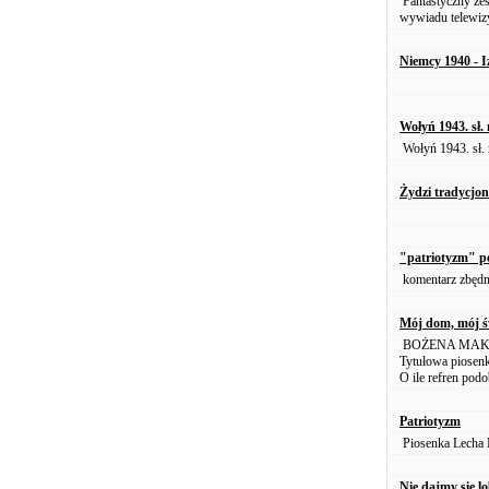
Fantastyczny zes
wywiadu telewiz
Niemcy 1940 - I
Wołyń 1943. sł
Wołyń 1943. sł. 
Żydzi tradycjon
"patriotyzm" p
komentarz zbęd
Mój dom, mój św
BOŻENA MAKO
Tytułowa piosenk
O ile refren podo
Patriotyzm
Piosenka Lecha
Nie dajmy się 