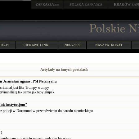
ZAPRASZA
.net
POLSKA
ZAPRASZA
KRAKÓW
ZAP
ID-19
CIEKAWE LINKI
2002-2009
NASZ PATRONAT
Artykuły na innych portalach
t in Jerusalem against PM Netanyahu
criminal just like Trumpy wumpy
kryminalistą tak samo jak tępy głupek
 nie instytucjom"
 policji w Dortmund w przemówieniu do narodu niemieckiego…
!!
andytyzm w natarciu przeciw polskim lekarzom.