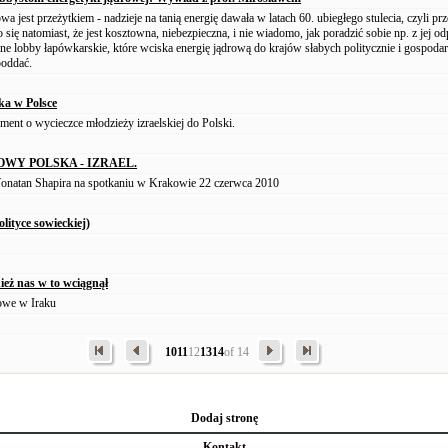
a jest przeżytkiem - nadzieje na tanią energię dawała w latach 60. ubiegłego stulecia, czyli prz
się natomiast, że jest kosztowna, niebezpieczna, i nie wiadomo, jak poradzić sobie np. z jej o
ilne lobby łapówkarskie, które wciska energię jądrową do krajów słabych politycznie i gospoda
oddać.
ska w Polsce
nt o wycieczce młodzieży izraelskiej do Polski.
WY POLSKA - IZRAEL.
onatan Shapira na spotkaniu w Krakowie 22 czerwca 2010
olityce sowieckiej)
eż nas w to wciągnął
owe w Iraku
10
11
12
13
14
of 14
Dodaj stronę
Kontakt