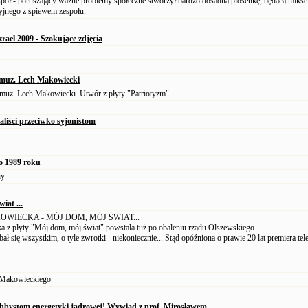
pół - poruszający ważne problemy społeczne stworzył bardzo dosadną piosenkę, będącą miks
yjnego z śpiewem zespołu.
zrael 2009 - Szokujące zdjęcia
. muz. Lech Makowiecki
muz. Lech Makowiecki. Utwór z płyty "Patriotyzm"
aliści przeciwko syjonistom
o 1989 roku
ny
iat ...
WIECKA - MÓJ DOM, MÓJ ŚWIAT...
a z płyty "Mój dom, mój świat" powstała tuż po obaleniu rządu Olszewskiego.
bał się wszystkim, o tyle zwrotki - niekoniecznie... Stąd opóźniona o prawie 20 lat premiera tel
 Makowieckiego
lobbystom energetyki jądrowej! Wywiad z prof. Mirosławem