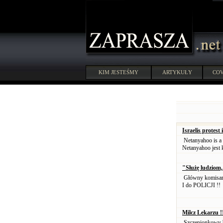
KIM JESTEŚMY
ARTYKUŁY
COV
Israelis protes
Netanyahoo is a 
Netanyahoo jest 
"Służę ludziom,
Główny komisarz
I do POLICJI !!
Milcz Lekarzu !
Szczepionkowy b