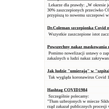
Lekarze dla prawdy: „W okresie j
30% zaszczepionych przeciwko C
przypiszą to nowemu szczepowi wi
Dr.Coleman szczepionka Covid 
Wszystkie zaszczepione istot zacz
Powszechny nakaz maskowania n
Pomimo nowelizacji ustawy o zapo
zakaźnych u ludzi nakaz zakrywani
Jak ludzie "umierają" w "szpit
Tak wygląda koronawirus Covid 19
Hashtag COVID1984
Szczególnie polecamy:
"Tłum uzbrojonych w miecze Sikhó
rząd zakazał publicznych procesji