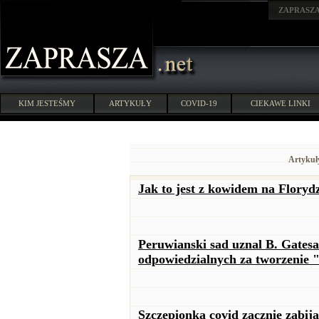
ZAPRASZ
KIM JESTEŚMY
ARTYKUŁY
COVID-19
CIEKAWE LINKI
Artykuł
Jak to jest z kowidem na Floryd
Peruwianski sad uznal B. Gatesa
odpowiedzialnych za tworzenie
Szczepionka covid zacznie zabi