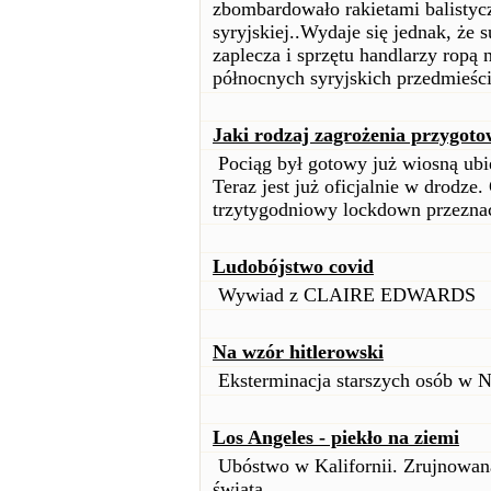
zbombardowało rakietami balistyc
syryjskiej..Wydaje się jednak, że 
zaplecza i sprzętu handlarzy ropą
północnych syryjskich przedmieści
Jaki rodzaj zagrożenia przygot
Pociąg był gotowy już wiosną ubie
Teraz jest już oficjalnie w drodz
trzytygodniowy lockdown przezna
Ludobójstwo covid
Wywiad z CLAIRE EDWARDS
Na wzór hitlerowski
Eksterminacja starszych osób w 
Los Angeles - piekło na ziemi
Ubóstwo w Kalifornii. Zrujnowana
świata.