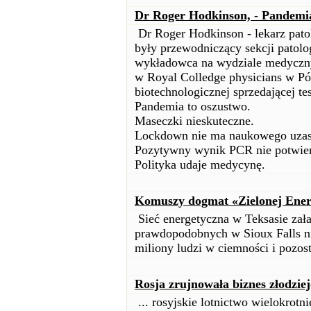
Dr Roger Hodkinson, - Pandemia
Dr Roger Hodkinson - lekarz pato
były przewodniczący sekcji patolog
wykładowca na wydziale medyczn
w Royal Colledge physicians w Pół
biotechnologicznej sprzedającej t
Pandemia to oszustwo.
Maseczki nieskuteczne.
Lockdown nie ma naukowego uzas
Pozytywny wynik PCR nie potwierdz
Polityka udaje medycynę.
Komuszy dogmat «Zielonej Energ
Sieć energetyczna w Teksasie zał
prawdopodobnych w Sioux Falls ni
miliony ludzi w ciemności i pozos
Rosja zrujnowała biznes złodzie
... rosyjskie lotnictwo wielokrotn