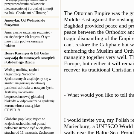
przeprowadzeniu całkowicie
nieuzasadnionej i brutalnej inwazji
The Ottoman Empire was the gre
na Irak. Chodzi mi o Ukrainę."
Middle East against the onslau
Ameryka: Od Wolności do
faszyzmu
Baghdad provided peace and pro
peace between the Orthodox and
Amerykanie zaczynają rozumieć -
co się dzieje z ich krajem. O tym
tragic dismantling of the Empir
mówi film pod wskazanym
can't restore the Caliphate but
linkiem.
embracing the Muslim and Orth
Henry Kissinger & Bill Gates
managing together very well. 
wzywają do masowych szczepień
i Globalnego Rządu
Europe, but neither it will rema
recover its traditional Christia
Według mediów, rządu i
Organizacji Narodów
Zjednoczonych znajdujemy się w
środku najgorszej światowej
pandemii zdrowia w naszym życiu.
Jesteśmy świadkami
- What would you like to tell th
bezprecedensowej globalnej
blokady w odpowiedzi na epidemię
koronawirusa znaną jako
COVID19.
Globalną populację żyjącą w
I would invite you, my Polish rea
krajach zachodnich od ponad
Marienburg, a UNESCO World Heri
pokolenia uczono żyć w ciągłym
walls near the Baltic Sea. Proud 
strachu od 11 września. Zachęcano