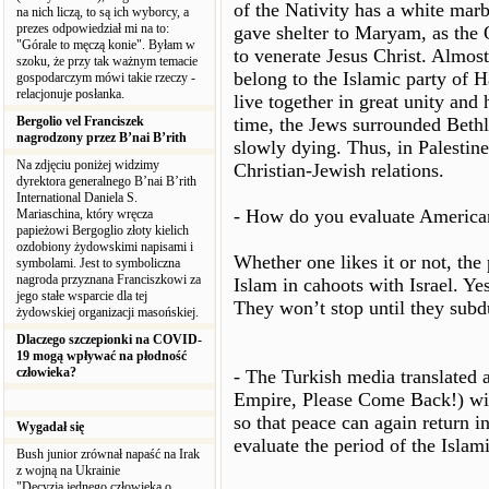
of the Nativity has a white marb
na nich liczą, to są ich wyborcy, a
prezes odpowiedział mi na to:
gave shelter to Maryam, as the
"Górale to męczą konie". Byłam w
to venerate Jesus Christ. Almos
szoku, że przy tak ważnym temacie
belong to the Islamic party of H
gospodarczym mówi takie rzeczy -
relacjonuje posłanka.
live together in great unity and
Bergolio vel Franciszek
time, the Jews surrounded Bethle
nagrodzony przez B’nai B’rith
slowly dying. Thus, in Palestine
Na zdjęciu poniżej widzimy
Christian-Jewish relations.
dyrektora generalnego B’nai B’rith
International Daniela S.
- How do you evaluate American
Mariaschina, który wręcza
papieżowi Bergoglio złoty kielich
ozdobiony żydowskimi napisami i
Whether one likes it or not, the
symbolami. Jest to symboliczna
nagroda przyznana Franciszkowi za
Islam in cahoots with Israel. Ye
jego stałe wsparcie dla tej
They won’t stop until they subd
żydowskiej organizacji masońskiej.
Dlaczego szczepionki na COVID-
19 mogą wpływać na płodność
człowieka?
- The Turkish media translated 
Empire, Please Come Back!) wid
so that peace can again return 
Wygadał się
evaluate the period of the Islam
Bush junior zrównał napaść na Irak
z wojną na Ukrainie
"Decyzja jednego człowieka o