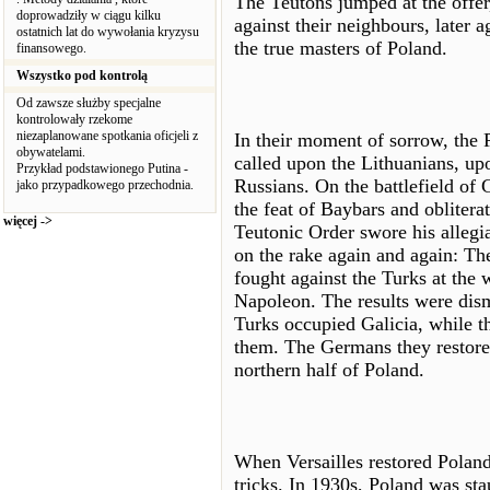
The Teutons jumped at the offer,
doprowadziły w ciągu kilku
against their neighbours, later 
ostatnich lat do wywołania kryzysu
the true masters of Poland.
finansowego.
Wszystko pod kontrolą
Od zawsze służby specjalne
kontrolowały rzekome
niezaplanowane spotkania oficjeli z
In their moment of sorrow, the 
obywatelami.
called upon the Lithuanians, up
Przykład podstawionego Putina -
Russians. On the battlefield of 
jako przypadkowego przechodnia.
the feat of Baybars and obliter
więcej ->
Teutonic Order swore his allegi
on the rake again and again: Th
fought against the Turks at the
Napoleon. The results were disma
Turks occupied Galicia, while t
them. The Germans they restored
northern half of Poland.
When Versailles restored Poland 
tricks. In 1930s, Poland was sta