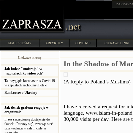
ZAPRASZ
KIM JESTEŚMY
ARTYKUŁY
COVID-19
CIEKAWE LINKI
Ciekawe strony
In the Shadow of Ma
Jak ludzie "umierają" w
"szpitalach kowidowych"
Tak wygląda koronawirus Covid 19
(A Reply to Poland’s Muslims)
w szpitalach zachodniej Polski
Bankructwo Ukrainy
I have received a request for in
Jak tlenek grafenu reaguje w
organizmie
language, www.islam-in-poland.o
30,000 visits per day. Here are
Przez szczepionkę dostaje się do
tkanek i "mnoży się", tworząc sieć
przewodzącą w całym ciele, a
następnie...