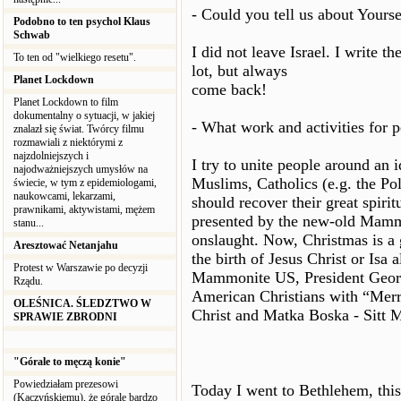
- Could you tell us about Yourse
Podobno to ten psychol Klaus
Schwab
I did not leave Israel. I write t
To ten od "wielkiego resetu".
lot, but always
Planet Lockdown
come back!
Planet Lockdown to film
dokumentalny o sytuacji, w jakiej
- What work and activities for 
znalazł się świat. Twórcy filmu
rozmawiali z niektórymi z
najzdolniejszych i
I try to unite people around an i
najodważniejszych umysłów na
Muslims, Catholics (e.g. the Pol
świecie, w tym z epidemiologami,
naukowcami, lekarzami,
should recover their great spiri
prawnikami, aktywistami, mężem
presented by the new-old Mammo
stanu...
onslaught. Now, Christmas is a g
Aresztować Netanjahu
the birth of Jesus Christ or Isa 
Protest w Warszawie po decyzji
Mammonite US, President Georg
Rządu.
American Christians with “Merry
OLEŚNICA. ŚLEDZTWO W
Christ and Matka Boska - Sitt M
SPRAWIE ZBRODNI
"Górale to męczą konie"
Powiedziałam prezesowi
Today I went to Bethlehem, this 
(Kaczyńskiemu), że górale bardzo