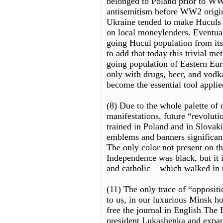
belonged to Poland prior to WW2
antisemitism before WW2 origina
Ukraine tended to make Huculs 
on local moneylenders. Eventual
going Hucul population from its
to add that today this trivial m
going population of Eastern Eur
only with drugs, beer, and vodk
become the essential tool appl
(8) Due to the whole palette of 
manifestations, future “revoluti
trained in Poland and in Slovaki
emblems and banners significantl
The only color not present on t
Independence was black, but it i
and catholic – which walked in 
(11) The only trace of “oppositi
to us, in our luxurious Minsk hot
free the journal in English The
president Lukashenka and expan