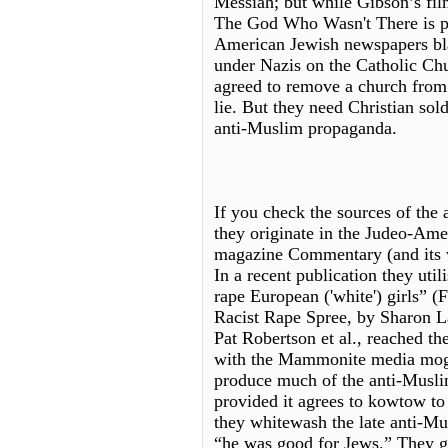
Messiah; but while Gibson’s fil
The God Who Wasn't There is pr
American Jewish newspapers bl
under Nazis on the Catholic Chu
agreed to remove a church from 
lie. But they need Christian sol
anti-Muslim propaganda.
If you check the sources of the 
they originate in the Judeo-Am
magazine Commentary (and its w
In a recent publication they uti
rape European ('white') girls”
Racist Rape Spree, by Sharon Lap
Pat Robertson et al., reached th
with the Mammonite media mogul
produce much of the anti-Musli
provided it agrees to kowtow t
they whitewash the late anti-M
“he was good for Jews.” They give