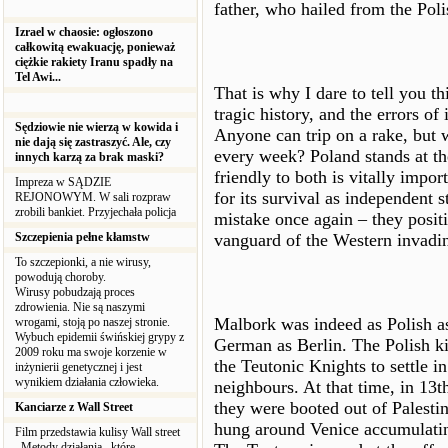
father, who hailed from the Poli
Izrael w chaosie: ogłoszono
całkowitą ewakuację, ponieważ
ciężkie rakiety Iranu spadły na
Tel Awi...
That is why I dare to tell you t
tragic history, and the errors of 
Sędziowie nie wierzą w kowida i
Anyone can trip on a rake, but 
nie dają się zastraszyć. Ale, czy
every week? Poland stands at th
innych karzą za brak maski?
friendly to both is vitally impor
Impreza w SĄDZIE
for its survival as independent 
REJONOWYM. W sali rozpraw
zrobili bankiet. Przyjechała policja
mistake once again – they posit
Szczepienia pełne kłamstw
vanguard of the Western invadin
To szczepionki, a nie wirusy,
powodują choroby.
Wirusy pobudzają proces
zdrowienia. Nie są naszymi
Malbork was indeed as Polish 
wrogami, stoją po naszej stronie.
Wybuch epidemii świńskiej grypy z
German as Berlin. The Polish ki
2009 roku ma swoje korzenie w
the Teutonic Knights to settle i
inżynierii genetycznej i jest
wynikiem działania człowieka.
neighbours. At that time, in 13
they were booted out of Palesti
Kanciarze z Wall Street
hung around Venice accumulating
Film przedstawia kulisy Wall street
. Metody działania , które