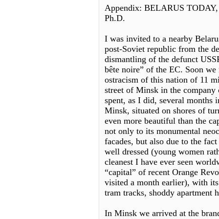
Appendix: BELARUS TODAY, a 
Ph.D.
I was invited to a nearby Belaru
post-Soviet republic from the d
dismantling of the defunct USS
bête noire” of the EC. Soon we 
ostracism of this nation of 11 m
street of Minsk in the company
spent, as I did, several months i
Minsk, situated on shores of tur
even more beautiful than the cap
not only to its monumental neoc
facades, but also due to the fact
well dressed (young women rathe
cleanest I have ever seen world
“capital” of recent Orange Rev
visited a month earlier), with it
tram tracks, shoddy apartment h
In Minsk we arrived at the bran