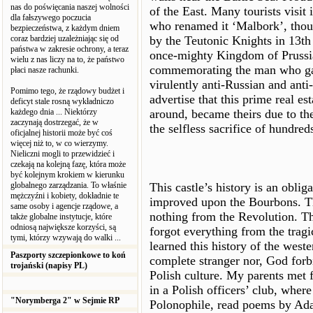
nas do poświęcania naszej wolności
of the East. Many tourists visit 
dla fałszywego poczucia
who renamed it ‘Malbork’, thou
bezpieczeństwa, z każdym dniem
coraz bardziej uzależniając się od
by the Teutonic Knights in 13th
państwa w zakresie ochrony, a teraz
once-mighty Kingdom of Prussia.
wielu z nas liczy na to, że państwo
commemorating the man who gave
płaci nasze rachunki.
virulently anti-Russian and an
Pomimo tego, że rządowy budżet i
advertise that this prime real es
deficyt stale rosną wykładniczo
każdego dnia ... Niektórzy
around, became theirs due to th
zaczynają dostrzegać, że w
the selfless sacrifice of hundred
oficjalnej historii może być coś
więcej niż to, w co wierzymy.
Nieliczni mogli to przewidzieć i
czekają na kolejną fazę, która może
być kolejnym krokiem w kierunku
globalnego zarządzania. To właśnie
This castle’s history is an oblig
mężczyźni i kobiety, dokładnie te
improved upon the Bourbons. Th
same osoby i agencje rządowe, a
nothing from the Revolution. Th
także globalne instytucje, które
odniosą największe korzyści, są
forgot everything from the tragic
tymi, którzy wzywają do walki ...
learned this history of the west
Paszporty szczepionkowe to koń
complete stranger nor, God forb
trojański (napisy PL)
Polish culture. My parents met f
in a Polish officers’ club, whe
"Norymberga 2" w Sejmie RP
Polonophile, read poems by Ad