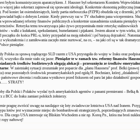
 jest byłym komunistycznym aparatczykiem. J. Hausner był sekretarzem Komitetu Wojewódzk
o więcej jako sekretarz zajmował się sprawami ideologii. Konkretnie ekonomią polityczną (m
. Pod koniec lat osiemdziesiątych, kiedy partia nieboszczka (PZPR) obudziła się z drzemki, je?
opowiadał bajki o dobrym Leninie. Kiedy pierwszy raz w TV słuchałem pana wicepremiera. Słu
a wprowadzanej reformy finansów publicznych a konkretnie uzasadnienia szukania pieniędzy 
rencistów. Retoryka temu towarzysząca jako żywo przypominała mnie retorykę stalinowskich
stów - walki z kułakami, spekulantami, bumelantami i pijakami. Jestem akurat w tym wieku, i
 początku do końca PRL-u, który przypadał na moją młodość i pó?niejszą dojrzałość. Natomia
z wykształcenia i z zamiłowania zaczęło mnie nurtować, na co, – na jaki cel są w tak dramatyc
olsce pieniądze.
dy Polska za sprawą rządzącego SLD razem z USA przystąpiła do wojny w Iraku oraz podpisał
6, wszystko dla mnie stało się jasne.
Pieniądze te w ramach tzw. reformy finansów Hausn
iadanych środków budżetowych ulegają alokacji – przesunięciu ze środków emerytaln
itarne
. W zaistniałej sytuacji zrozumiałe jest poparcie dla „planu Hausnera” prof. Belki (prawe
ku) oraz pozostałych środowisk proamerykańskich pod egidą H. Bochniarz, której „działalność
 o państwowe zlecenia i rozliczana wynikowo przed fiskusem od paru lat jako działalność gospo
....... STRATY!
oby dla Polski i Polaków wysłać tych amerykańskich agentów z panami premierami – Belką 
z z BCC do Iraku zamiast polskich żołnierzy.
nie pragnę zwrócić uwagę na nasilające się loty zwiadowcze lotnictwa USA nad Iranem. Prz
typu lotów jest wyznaczenie miejsc do bombardowań strategicznych, poprzedzających zmasowa
o. Dla czego USA interesuje się Bliskim Wschodem a nie np. Koreą Pn., która ma broń nukle
ż ropy naftowej!