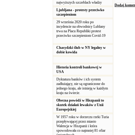
najwyższych szczeblach władzy
Dodaj komen
Ljubljana - protesty przeciwko
szczepieniom
29 września 2020 roku po
incydencie na obwodnicy Lublany
trwa na Placu Republiki protest
przeciwko szczepieniom Covid-19
Chasydzki ślub w NY legalny w
dobie kowida
Historia kontroli bankowej w
USA
Dyktatura banków i ich system
zadłużający, nie są ograniczone do
jednego kraju, ale istnieją w każdym
kraju na świecie.
Obecna powódź w Hiszpanii to
skutek działań lewaków z Unii
Europejskiej
W 1957 roku w dorzeczu rzeki Turia
przepływającej przez miasto
Walencja w Hiszpanii i która
spowodowała co najmniej 81 ofiar