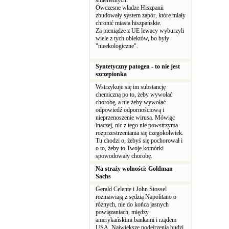
śmiertelnych.
Ówczesne władze Hiszpanii
zbudowały system zapór, które miały
chronić miasta hiszpańskie.
Za pieniądze z UE lewacy wyburzyli
wiele z tych obiektów, bo były
"nieekologiczne".
Syntetyczny patogen - to nie jest
szczepionka
Wstrzykuje się im substancję
chemiczną po to, żeby wywołać
chorobę, a nie żeby wywołać
odpowiedź odpornościową i
nieprzenoszenie wirusa. Mówiąc
inaczej, nic z tego nie powstrzyma
rozprzestrzeniania się czegokolwiek.
Tu chodzi o, żebyś się pochorował i
o to, żeby to Twoje komórki
spowodowały chorobę.
Na straży wolności: Goldman
Sachs
Gerald Celente i John Stossel
rozmawiają z sędzią Napolitano o
różnych, nie do końca jasnych
powiązaniach, między
amerykańskimi bankami i rządem
USA. Największe podejrzenia budzi