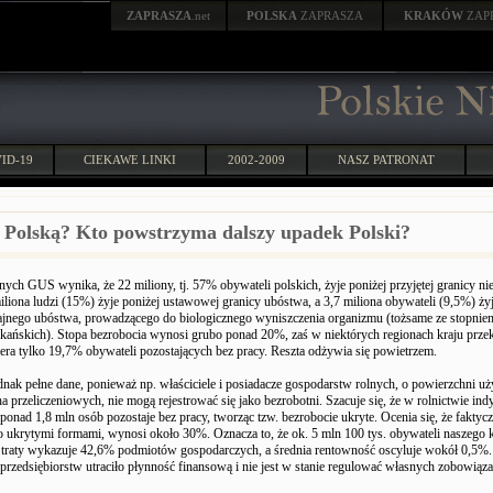
ZAPRASZA
.net
POLSKA
ZAPRASZA
KRAKÓW
ZAP
ID-19
CIEKAWE LINKI
2002-2009
NASZ PATRONAT
ą Polską? Kto powstrzyma dalszy upadek Polski?
nych GUS wynika, że 22 miliony, tj. 57% obywateli polskich, żyje poniżej przyjętej granicy nie
iliona ludzi (15%) żyje poniżej ustawowej granicy ubóstwa, a 3,7 miliona obywateli (9,5%) żyj
ajnego ubóstwa, prowadzącego do biologicznego wyniszczenia organizmu (tożsame ze stopnie
ykańskich). Stopa bezrobocia wynosi grubo ponad 20%, zaś w niektórych regionach kraju prze
iera tylko 19,7% obywateli pozostających bez pracy. Reszta odżywia się powietrzem.
ednak pełne dane, ponieważ np. właściciele i posiadacze gospodarstw rolnych, o powierzchni u
a przeliczeniowych, nie mogą rejestrować się jako bezrobotni. Szacuje się, że w rolnictwie i
onad 1,8 mln osób pozostaje bez pracy, tworząc tzw. bezrobocie ukryte. Ocenia się, że faktyc
o ukrytymi formami, wynosi około 30%. Oznacza to, że ok. 5 mln 100 tys. obywateli naszego k
 Straty wykazuje 42,6% podmiotów gospodarczych, a średnia rentowność oscyluje wokół 0,5
przedsiębiorstw utraciło płynność finansową i nie jest w stanie regulować własnych zobowiąza