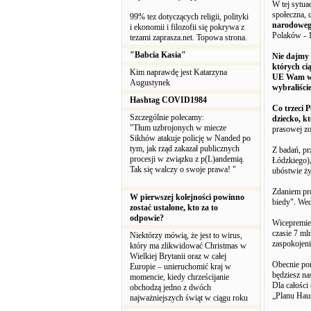
W tej sytua
społeczna, 
99% tez dotyczących religii, polityki
narodowe
i ekonomii i filozofii się pokrywa z
Polaków - 
tezami zaprasza.net. Topowa strona.
"Babcia Kasia"
Nie dajmy 
których cią
Kim naprawdę jest Katarzyna
UE Wam w t
Augustynek
wybraliści
Hashtag COVID1984
Co trzeci 
Szczególnie polecamy:
dziecko, k
"Tłum uzbrojonych w miecze
prasowej zo
Sikhów atakuje policję w Nanded po
tym, jak rząd zakazał publicznych
Z badań, pr
procesji w związku z p(L)andemią.
Łódzkiego)
Tak się walczy o swoje prawa! "
ubóstwie ży
Zdaniem pro
W pierwszej kolejności powinno
biedy". Wed
zostać ustalone, kto za to
odpowie?
Wicepremier
czasie 7 ml
Niektórzy mówią, że jest to wirus,
zaspokojen
który ma zlikwidować Christmas w
Wielkiej Brytanii oraz w całej
Obecnie pon
Europie – unieruchomić kraj w
będziesz na
momencie, kiedy chrześcijanie
Dla całości
obchodzą jedno z dwóch
„Planu Haus
najważniejszych świąt w ciągu roku