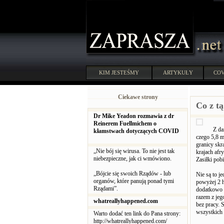
KIM JESTEŚMY
ARTYKUŁY
COV
Ciekawe strony
Co z t
Dr Mike Yeadon rozmawia z dr
Reinerem Fuellmichem o
Z da
kłamstwach dotyczących COVID
czego 5,8 m
granicy skr
„Nie bój się wirusa. To nie jest tak
krajach afr
niebezpieczne, jak ci wmówiono.
Zasiłki pob
„Bójcie się swoich Rządów - lub
Nie są to j
organów, które panują ponad tymi
powyżej 2 h
Rządami”.
dodatkowo p
razem z jeg
whatreallyhappened.com
bez pracy.
wszystkich 
Warto dodać ten link do Pana strony:
http://whatreallyhappened.com/