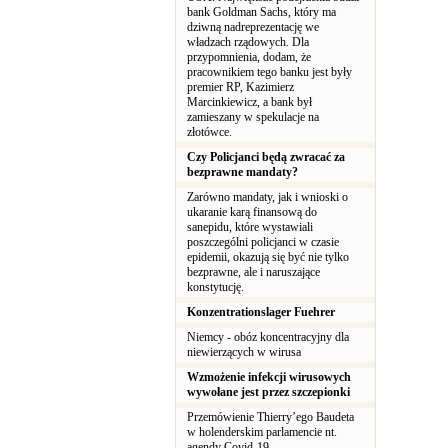
bank Goldman Sachs, który ma
dziwną nadreprezentację we
władzach rządowych. Dla
przypomnienia, dodam, że
pracownikiem tego banku jest były
premier RP, Kazimierz
Marcinkiewicz, a bank był
zamieszany w spekulacje na
złotówce.
Czy Policjanci będą zwracać za
bezprawne mandaty?
Zarówno mandaty, jak i wnioski o
ukaranie karą finansową do
sanepidu, które wystawiali
poszczególni policjanci w czasie
epidemii, okazują się być nie tylko
bezprawne, ale i naruszające
konstytucję.
Konzentrationslager Fuehrer
Niemcy - obóz koncentracyjny dla
niewierzących w wirusa
Wzmożenie infekcji wirusowych
wywołane jest przez szczepionki
Przemówienie Thierry’ego Baudeta
w holenderskim parlamencie nt.
agendy Covid-19