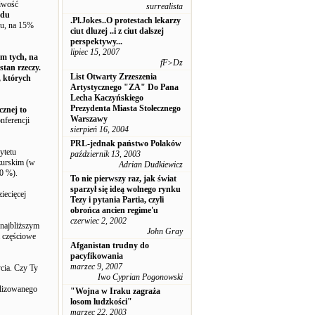
liwość
surrealista
odu
.Pl.Jokes..O protestach lekarzy
u, na 15%
ciut dluzej ..i z ciut dalszej
perspektywy...
lipiec 15, 2007
m tych, na
fF>Dz
stan rzeczy.
List Otwarty Zrzeszenia
, których
Artystycznego "ZA" Do Pana
Lecha Kaczyńskiego
Prezydenta Miasta Stołecznego
cznej to
Warszawy
nferencji
sierpień 16, 2004
PRL-jednak państwo Polaków
ytetu
październik 13, 2003
zurskim (w
Adrian Dudkiewicz
0 %).
To nie pierwszy raz, jak świat
sparzył się ideą wolnego rynku
iecięcej
Tezy i pytania Partia, czyli
obrońca ancien regime'u
czerwiec 2, 2002
 najbliższym
John Gray
a częściowe
Afganistan trudny do
pacyfikowania
marzec 9, 2007
cia. Czy Ty
Iwo Cyprian Pogonowski
ealizowanego
"Wojna w Iraku zagraża
losom ludzkości"
marzec 22, 2003