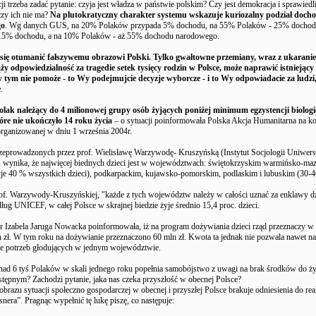
cji trzeba zadać pytanie: czyja jest władza w państwie polskim? Czy jest demokracja i sprawied
czy ich nie ma?
Na plutokratyczny charakter systemu wskazuje kuriozalny podział doch
go
. Wg danych GUS, na 20% Polaków przypada 5% dochodu, na 55% Polaków - 25% dochod
15% dochodu, a na 10% Polaków - aż 55% dochodu narodowego.
się otumanić fałszywemu obrazowi Polski. Tylko gwałtowne przemiany, wraz z ukaranie
ży odpowiedzialność za tragedie setek tysięcy rodzin w Polsce, może naprawić istniejący 
ym nie pomoże - to Wy podejmujcie decyzje wyborcze - i to Wy odpowiadacie za ludzi
e
.
Polak należący do 4 milionowej grupy osób żyjących poniżej minimum egzystencji biologi
tóre nie ukończyło 14 roku życia
– o sytuacji poinformowała Polska Akcja Humanitarna na ko
rganizowanej w dniu 1 września 2004r.
zeprowadzonych przez prof. Wielisławę Warzywodę- Kruszyńską (Instytut Socjologii Uniwers
, wynika, że najwięcej biednych dzieci jest w województwach: świętokrzyskim warmińsko-ma
je 40 % wszystkich dzieci), podkarpackim, kujawsko-pomorskim, podlaskim i lubuskim (30-4
f. Warzywody-Kruszyńskiej, "każde z tych województw należy w całości uznać za enklawy dz
ług UNICEF, w całej Polsce w skrajnej biedzie żyje średnio 15,4 proc. dzieci.
 Izabela Jaruga Nowacka poinformowała, iż na program dożywiania dzieci rząd przeznaczy w
n zł. W tym roku na dożywianie przeznaczono 60 mln zł. Kwota ta jednak nie pozwala nawet n
ie potrzeb głodujących w jednym województwie.
ad 6 tyś Polaków w skali jednego roku popełnia samobójstwo z uwagi na brak środków do ży
stępnym? Zachodzi pytanie, jaka nas czeka przyszłość w obecnej Polsce?
 obrazu sytuacji społeczno gospodarczej w obecnej i przyszłej Polsce brakuje odniesienia do r
nera”. Pragnąc wypełnić tę lukę piszę, co następuje: