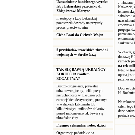
Uzasadnienie haniebnego wyroku
J. Hausner
Izby Lekarskiej przeciwko dr
Krakowie, c
Zbigniewowi Martyce
leninowską)
szkołach i 
Przestępcy z Izby Lekarskiej
uzasadnieni
pozostawili dowody na przyszły
emerytów i 
proces przeciwko nim
propagandzi
pamiętam od
Cicha Broń do Cichych Wojen
ekonomistę 
szukane w P
5 przykładów izraelskich zbrodni
W chwili, g
wojennych w Strefie Gazy
dostawę F-1
ramach pos
na cele mil
TAK SIĘ BAWIĄ UKRAIŃCY -
tylko w Ira
KORUPCJA źródłem
oparta jest
BOGACTWA?
przynosząca
Bardzo drogie auta, prywatne
Dobrze był
odrzutowce, jachty, helikoptery i
H. Bochniar
nieruchomości w luksusowych
europejskich destynacjach, przemyt
Na zakończe
w walizkach kilkunastu lub
celem tego 
kilkudziesięciu milionów dolarów i
dane państw
ponad miliona euro tak bawią się
posiada złó
ukraińskie elity.
Przemoc seksualna wobec dzieci
Organizacje pedofilskie na