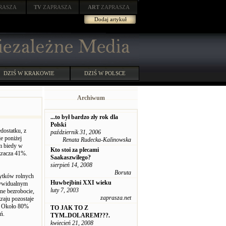
RASZA
TV
ZAPRASZA
ART
ZAPRASZA
Dodaj artykuł
DZIŚ W KRAKOWIE
DZIŚ W POLSCE
Archiwum
...to był bardzo zły rok dla
Polski
dostatku, z
październik 31, 2006
e poniżej
Renata Rudecka-Kalinowska
m biedy w
Kto stoi za plecami
kracza 41%.
Saakaszwilego?
sierpień 14, 2008
Boruta
żytków rolnych
Huwbejbini XXI wieku
ndywidualnym
luty 7, 2003
zne bezrobocie,
zaprasza.net
raju pozostaje
%. Około 80%
TO JAK TO Z
ń.
TYM..DOLAREM???.
kwiecień 21, 2008