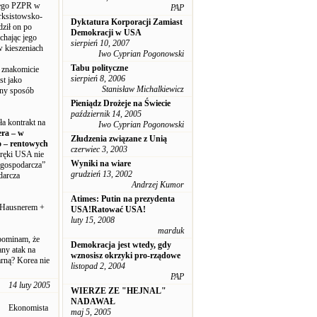
iego PZPR w
PAP
arksistowsko-
Dyktatura Korporacji Zamiast
dził on po
Demokracji w USA
chając jego
sierpień 10, 2007
w kieszeniach
Iwo Cyprian Pogonowski
Tabu polityczne
ż znakomicie
sierpień 8, 2006
st jako
Stanisław Michalkiewicz
zny sposób
Pieniądz Drożeje na Świecie
październik 14, 2005
a kontrakt na
Iwo Cyprian Pogonowski
era – w
Złudzenia związane z Unią
o – rentowych
czerwiec 3, 2003
j ręki USA nie
Wyniki na wiare
 gospodarcza”
grudzień 13, 2002
darcza
Andrzej Kumor
Atimes: Putin na prezydenta
& Hausnerem +
USA!Ratować USA!
luty 15, 2008
marduk
ypominam, że
Demokracja jest wtedy, gdy
ny atak na
wznosisz okrzyki pro-rządowe
arną? Korea nie
listopad 2, 2004
PAP
14 luty 2005
WIERZE ZE "HEJNAL"
NADAWAŁ
Ekonomista
maj 5, 2005